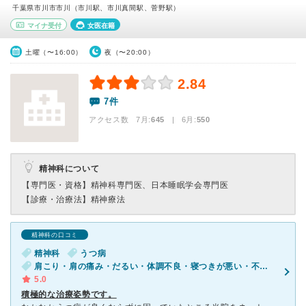
千葉県市川市市川（市川駅、市川真間駅、菅野駅）
マイナ受付
女医在籍
土曜（〜16:00）
夜（〜20:00）
2.84
7件
アクセス数 7月:
645
| 6月:
550
精神科について
【専門医・資格】
精神科専門医、日本睡眠学会専門医
【診療・治療法】
精神療法
精神科の口コミ
精神科
うつ病
肩こり・肩の痛み・だるい・体調不良・寝つきが悪い・不眠・気が滅入る・不安・物忘れがひどい
5.0
積極的な治療姿勢です。