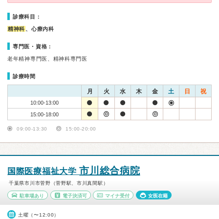
診療科目：
精神科
、心療内科
専門医・資格：
老年精神専門医、精神科専門医
診療時間
月
火
水
木
金
土
日
祝
10:00-13:00
15:00-18:00
09:00-13:30
15:00-20:00
市川総合病院
国際医療福祉大学
千葉県市川市菅野（菅野駅、市川真間駅）
駐車場あり
電子決済可
マイナ受付
女医在籍
土曜（〜12:00）