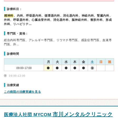
診療科目：
精神科
、内科、呼吸器内科、循環器内科、消化器内科、神経内科、腎臓内科、
外科、呼吸器外科、心臓血管外科、消化器外科、脳神経外科、整形外科、形成
外科、リハビリテ…
専門医・資格：
総合内科専門医、アレルギー専門医、リウマチ専門医、感染症専門医、血液専
門医、外…
診療時間
月
火
水
木
金
土
日
祝
09:00-17:00
09:00-12:00
治療実績
この病院の治療実績を見る
市川メンタルクリニック
医療法人社団 MYCOM