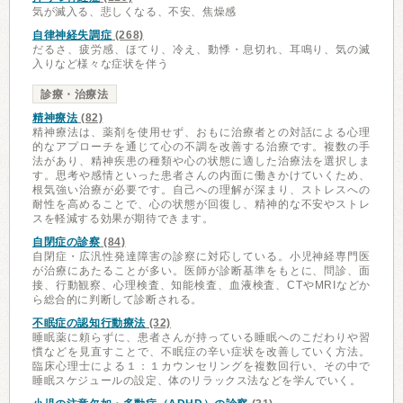
気が滅入る、悲しくなる、不安、焦燥感
自律神経失調症
(268)
だるさ、疲労感、ほてり、冷え、動悸・息切れ、耳鳴り、気の滅
入りなど様々な症状を伴う
診療・治療法
精神療法
(82)
精神療法は、薬剤を使用せず、おもに治療者との対話による心理
的なアプローチを通じて心の不調を改善する治療です。複数の手
法があり、精神疾患の種類や心の状態に適した治療法を選択しま
す。思考や感情といった患者さんの内面に働きかけていくため、
根気強い治療が必要です。自己への理解が深まり、ストレスへの
耐性を高めることで、心の状態が回復し、精神的な不安やストレ
スを軽減する効果が期待できます。
自閉症の診察
(84)
自閉症・広汎性発達障害の診察に対応している。小児神経専門医
が治療にあたることが多い。医師が診断基準をもとに、問診、面
接、行動観察、心理検査、知能検査、血液検査、CTやMRIなどか
ら総合的に判断して診断される。
不眠症の認知行動療法
(32)
睡眠薬に頼らずに、患者さんが持っている睡眠へのこだわりや習
慣などを見直すことで、不眠症の辛い症状を改善していく方法。
臨床心理士による１：１カウンセリングを複数回行い、その中で
睡眠スケジュールの設定、体のリラックス法などを学んでいく。