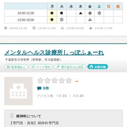
月
火
水
木
金
土
日
祝
10:00-12:00
13:00-18:00
09:00-12:00
13:00-17:00
13:00-20:00
14:00-17:00
メンタルヘルス診療所しっぽふぁーれ
千葉県市川市菅野（菅野駅、市川真間駅）
駐車場あり
マイナ受付
電子処方せん対応
女医在籍
－
0件
アクセス数 7月:
15
| 6月:
20
精神科について
【専門医・資格】
精神科専門医