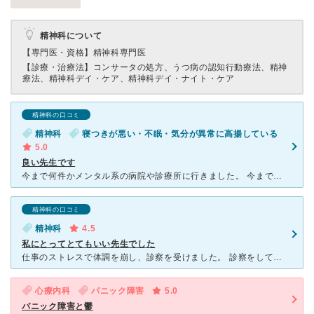
精神科について
【専門医・資格】
精神科専門医
【診療・治療法】
コンサータの処方、うつ病の認知行動療法、精神
療法、精神科デイ・ケア、精神科デイ・ナイト・ケア
精神科の口コミ
精神科
寝つきが悪い・不眠・気分が異常に高揚している
5.0
良い先生です
今まで何件かメンタル系の病院や診療所に行きました。 今までは簡単な問診のみで診断名を出されましたが、それまでのエピソードを時系列で書いた物やチェックリストを持参したのですが「その傾向はあるけど、もう
精神科の口コミ
精神科
4.5
私にとってとてもいい先生でした
仕事のストレスで体調を崩し、診察を受けました。 診察をしてくれる先生が1人(？だと思います)なので、前の人の診察が長引くと待たされますが、それだけ1人の患者さんに対してきちんと診察をしてくれる先生だ
心療内科
パニック障害
5.0
パニック障害と鬱