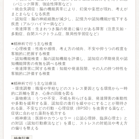
（パニック障害、強迫性障害など）
・統合失調症：脳の機能異常により、幻覚や妄想が現れ、考えが
まとまらなくなる疾患
・認知症：脳の神経細胞が減少し、記憶力や認知機能が低下する
疾患（アルツハイマー病など）
・発達障害：生まれつき脳の発達に偏りがある障害（注意欠如・
多動症、自閉スペクトラム症、限局性学習症など）
■精神科で行う主な検査
・心理検査：性格や感情、考え方の傾向、不安や抑うつの程度を
客観的に把握する検査
・認知機能検査：脳の認知機能を評価し、認知症の早期発見や認
知機能障害の有無を調べる検査
・発達障害に関する検査：知能や発達段階、その人の持つ特性を
客観的に評価する検査
■精神科で行う主な治療法
・環境調整：職場や学校などのストレス要因となる環境から一時
的に距離を置き、心身の回復を図る
・薬物療法：うつや不安、不眠を和らげる薬、発達障害の衝動性
や多動を緩和する薬、認知症の進行を緩やかにすることが期待さ
れる薬、不安などの行動・心理症状（BPSD）を改善する薬など、
症状に合わせた薬剤を処方する
・精神療法：医師やカウンセラー（公認心理師、臨床心理士）と
の対話（認知行動療法など）を通じ、ストレスの対処法や考え方
の偏りを整える
特集記事