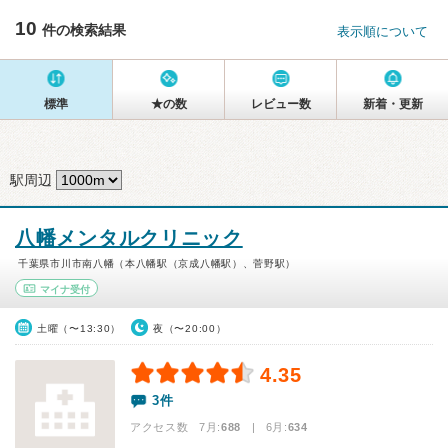
10
件の検索結果
表示順について
標準
★の数
レビュー数
新着・更新
駅周辺
八幡メンタルクリニック
千葉県市川市南八幡（本八幡駅（京成八幡駅）、菅野駅）
マイナ受付
土曜（〜13:30）
夜（〜20:00）
4.35
3件
アクセス数 7月:
688
| 6月:
634