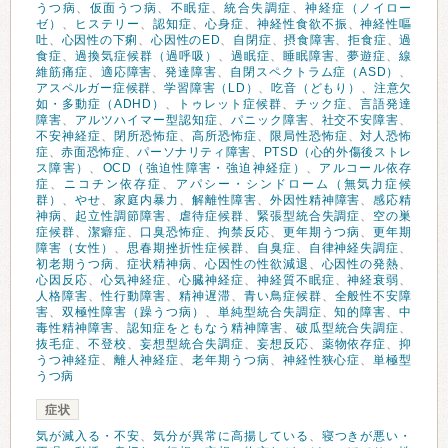
うつ病
、
仮面うつ病
、
不眠症
、
統合失調症
、
神経症（ノイロー
ゼ）
、
ヒステリー
、
認知症
、
心身症
、
神経性食欲不振
、
神経性嘔
吐
、
心因性の下痢
、
心因性のED
、
自閉症
、
摂食障害
、
拒食症
、
過
食症
、
過換気症候群（過呼吸）
、
過眠症
、
睡眠障害
、
夢遊症
、
線
維筋痛症
、
適応障害
、
発達障害
、
自閉スペクトラム症（ASD）
、
アスペルガー症候群
、
学習障害（LD）
、
吃音（どもり）
、
注意欠
如・多動症（ADHD）
、
トゥレット症候群
、
チック症
、
言語発達
障害
、
アルツハイマー型認知症
、
パニック障害
、
社交不安障害
、
不安神経症
、
閉所恐怖症
、
高所恐怖症
、
限局性恐怖症
、
対人恐怖
症
、
赤面恐怖症
、
パーソナリティ障害
、
PTSD（心的外傷後ストレ
ス障害）
、
OCD（強迫性障害・強迫神経症）
、
アルコール依存
症
、
ニコチン依存症
、
アパシー・シンドローム（無気力症候
群）
、
やせ
、
家庭内暴力
、
解離性障害
、
外因性精神障害
、
感応精
神病
、
起立性調節障害
、
虐待症候群
、
緊張型統合失調症
、
空の巣
症候群
、
潔癖症
、
口臭恐怖症
、
拘禁反応
、
更年期うつ病
、
更年期
障害（女性）
、
思春期挫折性症候群
、
自臭症
、
自律神経失調症
、
初老期うつ病
、
症状精神病
、
心因性の性欲減退
、
心因性の発熱
、
心因反応
、
心気神経症
、
心臓神経症
、
神経質不眠症
、
神経衰弱
、
人格障害
、
性行動障害
、
精神遅滞
、
青い鳥症候群
、
全般性不安障
害
、
双極性障害（躁うつ病）
、
単純型統合失調症
、
知的障害
、
中
毒性精神障害
、
認知症をともなう精神障害
、
破瓜型統合失調症
、
抜毛症
、
不登校
、
妄想型統合失調症
、
妄想反応
、
薬物依存症
、
抑
うつ神経症
、
離人神経症
、
老年期うつ病
、
神経性狭心症
、
単極型
うつ病
症状
気が滅入る・不安
、
気分が異常に高揚している
、
寝つきが悪い・