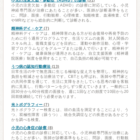
小児の注意欠如・多動症（ADHD）の診察
(31)
小児の注意欠如・多動症（ADHD）の診察に対応している。小児
神経専門医が治療にあたることが多い。医師が診断基準をもと
に、問診、面接、行動観察、心理検査、知能検査、血液検査、CT
やMRIなどから総合的に判断して診断される。
精神科デイ・ケア
(7)
精神科デイ・ケアは、精神障害のある方が社会復帰や再発予防の
ために行う通所プログラムです。生活リズムの改善、対人関係の
スキル向上、復職支援などを目的に、運動や創作活動、心理・学
習プログラムなどをグループまたは個人で行います。精神科デ
イ・ケアは、健康保険が適用されるほか、自立支援医療（精神通
院医療）制度を使用することで、自己負担の軽減が可能です。
うつ病の認知行動療法
(13)
日常生活の中で無意識に生じる極端な捉え方を整理し、精神的な
負担を軽減させる治療法です。CBTとも呼ばれ、医師や専門家と
の共同作業を通じて、生活に支障をきたしている思考の癖を客観
的に見直し、行動パターンを少しずつ変えていきます。一般的に1
回30分から60分程度の面接を、週に1回などの頻度で10回から20
回前後継続して行う必要があります。
光トポグラフィー
(7)
光トポグラフィー検査とは、頭の血流を測定することにより、う
つ、双極性障害（躁うつ）、統合失調症などの疾患があるかどう
かを調べる検査。
小児の心身症の診察
(8)
小児の心身症の診察に対応している。小児神経専門医が治療にあ
たることが多い。医師が診断基準をもとに、問診、面接、行動観