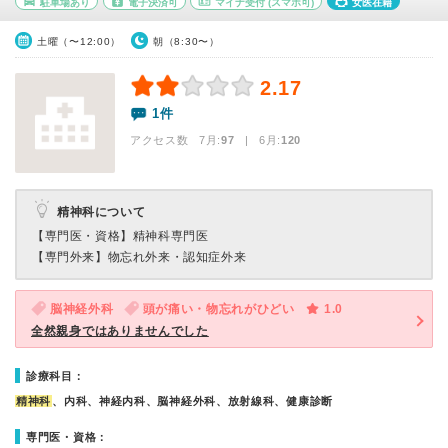
駐車場あり
電子決済可
マイナ受付
(スマホ可)
女医在籍
土曜（〜12:00）
朝（8:30〜）
2.17
1件
アクセス数 7月:
97
| 6月:
120
精神科について
【専門医・資格】
精神科専門医
【専門外来】
物忘れ外来・認知症外来
脳神経外科
頭が痛い・物忘れがひどい
1.0
全然親身ではありませんでした
診療科目：
精神科
、内科、神経内科、脳神経外科、放射線科、健康診断
専門医・資格：