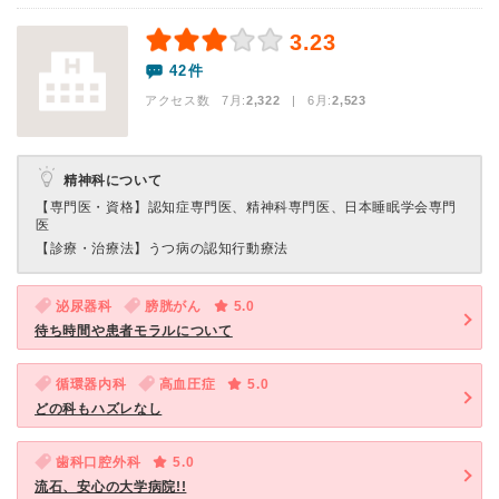
3.23
42件
アクセス数 7月:
2,322
| 6月:
2,523
精神科について
【専門医・資格】
認知症専門医、精神科専門医、日本睡眠学会専門
医
【診療・治療法】
うつ病の認知行動療法
泌尿器科
膀胱がん
5.0
待ち時間や患者モラルについて
循環器内科
高血圧症
5.0
どの科もハズレなし
歯科口腔外科
5.0
流石、安心の大学病院!!