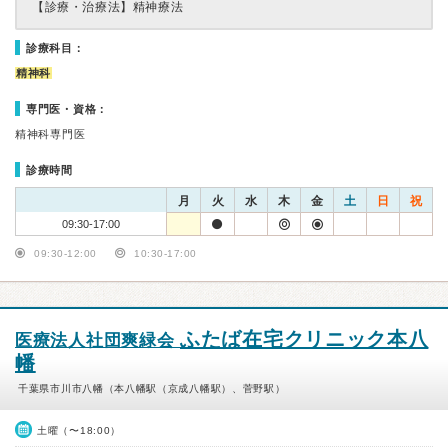
【診療・治療法】
精神療法
診療科目：
精神科
専門医・資格：
精神科専門医
診療時間
月
火
水
木
金
土
日
祝
09:30-17:00
09:30-12:00
10:30-17:00
ふたば在宅クリニック本八
医療法人社団爽緑会
幡
千葉県市川市八幡（本八幡駅（京成八幡駅）、菅野駅）
土曜（〜18:00）