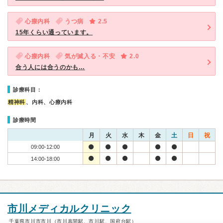
心療内科
うつ病
2.5
15年くらい通っています。
心療内科
気が滅入る・不安
2.0
合う人には合うのかも…
診療科目：
精神科
、内科、心療内科
診療時間
月
火
水
木
金
土
日
祝
09:00-12:00
14:00-18:00
市川メディカルクリニック
千葉県市川市市川（市川真間駅、市川駅、国府台駅）