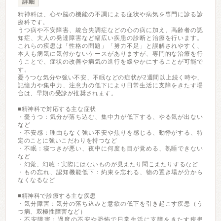
詳細
精神科は、心や脳の機能の不調による症状や病気を専門に診る診
療科です。
うつ病や不安障害、統合失調症などの心の病に加え、高齢者の認
知症、大人の発達障害など幅広い疾患の診断と治療を行います。
これらの疾患は「性格の問題」「努力不足」と誤解されやすく、
本人も病気に気付かないケースがありますが、専門的な治療を行
うことで、症状の改善や病気の進行を緩やかにすることが可能で
す。
憂うつな気分や強い不安、不眠などの症状が2週間以上続く時や、
記憶力や集中力、注意力の低下により日常生活に支障をきたす場
合は、早期の受診が推奨されます。
■精神科で対応する主な症状
・憂うつ：気分が落ち込む、集中力が低下する、やる気が出ない
など
・不安感：理由もなく強い不安や焦りを感じる、動悸がする、特
定のことに強いこだわりを持つなど
・不眠：寝つきが悪い、夜中に何度も目が覚める、熟睡できない
など
・幻覚、幻聴：実際にはないものが見えたり聞こえたりするなど
・もの忘れ、認知機能低下：約束を忘れる、物の置き場が分から
なくなるなど
■精神科で診療する主な疾患
・気分障害：気分の落ち込みと意欲の低下を引き起こす疾患（う
つ病、双極性障害など）
・不安障害：過度の不安や恐怖で日常生活に支障をきたす疾患