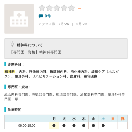
－
0件
アクセス数 7月:
26
| 6月:
29
精神科について
【専門医・資格】
精神科専門医
診療科目：
精神科
、内科、呼吸器内科、循環器内科、消化器内科、緩和ケア（ホスピ
ス）、整形外科、リハビリテーション科、皮膚科、在宅医療
専門医・資格：
総合内科専門医、呼吸器専門医、循環器専門医、泌尿器科専門医、整形外科専
門医、形…
診療時間
月
火
水
木
金
土
日
祝
09:00-18:00