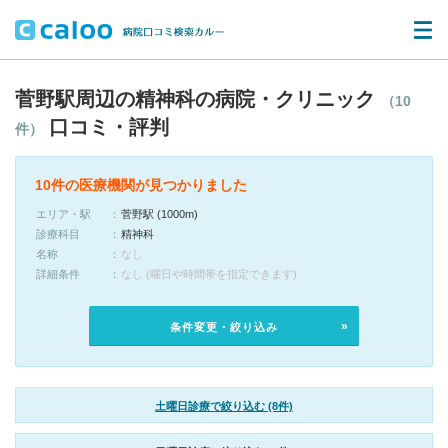
菅野駅周辺の精神科の病院・クリニック
（10
口コミ・評判
件）
10件の医療機関が見つかりました
エリア・駅
菅野駅 (1000m)
診療科目
精神科
名称
なし
詳細条件
なし (曜日や時間帯を指定できます)
条件変更・絞り込み
土曜日診療で絞り込む (8件)