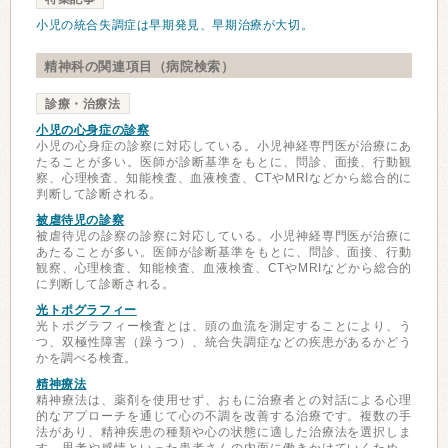
小児の統合失調症は早期発見、早期治療が大切。
精神科の関連項目（病院検索）
診療・治療法
小児の心身症の診察
小児の心身症の診察に対応している。小児神経専門医が治療にあ
たることが多い。医師が診断基準をもとに、問診、面接、行動観
察、心理検査、知能検査、血液検査、CTやMRIなどから総合的に
判断して診断される。
被虐待児の診察
被虐待児の診察の診察に対応している。小児神経専門医が治療に
あたることが多い。医師が診断基準をもとに、問診、面接、行動
観察、心理検査、知能検査、血液検査、CTやMRIなどから総合的
に判断して診断される。
光トポグラフィー
光トポグラフィー検査とは、頭の血流を測定することにより、う
つ、双極性障害（躁うつ）、統合失調症などの疾患があるかどう
かを調べる検査。
精神療法
精神療法は、薬剤を使用せず、おもに治療者との対話による心理
的なアプローチを通じて心の不調を改善する治療です。複数の手
法があり、精神疾患の種類や心の状態に適した治療法を選択しま