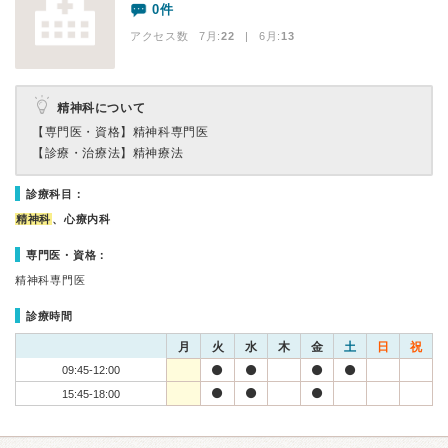
0件
アクセス数 7月:
22
| 6月:
13
精神科について
【専門医・資格】
精神科専門医
【診療・治療法】
精神療法
診療科目：
精神科
、心療内科
専門医・資格：
精神科専門医
診療時間
月
火
水
木
金
土
日
祝
09:45-12:00
15:45-18:00