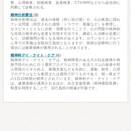
察、心理検査、知能検査、血液検査、CTやMRIなどから総合的に
判断して診断される。
精神分析療法
(8)
精神分析療法は、過去の体験（特に幼少期）や、心の奥底に隠れ
ている問題（抑圧された感情、トラウマ、葛藤など）を整理し、
セラピストとともに分析・洞察を行うことで、心の問題や精神的
な症状の根本的な改善を目指す方法です。継続した治療が必要に
なり、治療期間が長くなる傾向があります。カウンセリングルー
ム等での実施は全額自己負担となりますが、医師が診療時に行う
場合には健康保険が適用されることがあります。
精神科デイ・ナイト・ケア
(4)
精神科デイ・ナイト・ケアは、精神障害のある方が社会復帰や再
発予防のために行う通所プログラムです。生活リズムの改善や対
人関係のスキル向上、復職支援などを目的に、運動、創作、心理
プログラムなどを集団または個別で行うものであり、朝～夜まで
の1日10時間が標準とされています。精神科デイ・ナイト・ケア
は、健康保険が適用されるほか、自立支援医療（精神通院医療）
制度を利用することで、自己負担の軽減が可能です。