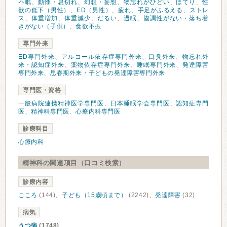
不眠
、
動悸・息切れ
、
幻想・妄想
、
物忘れがひどい
、
ほてり
、
性
欲の低下（男性）
、
ED（男性）
、
疲れ
、
手足がふるえる
、
ストレ
ス
、
体重増加
、
体重減少
、
だるい
、
過眠
、
協調性がない・落ち着
きがない（子供）
、
食欲不振
専門外来
ED専門外来
、
アルコール依存症専門外来
、
口臭外来
、
物忘れ外
来・認知症外来
、
薬物依存症専門外来
、
睡眠専門外来
、
発達障害
専門外来
、
思春期外来・子どもの発達障害専門外来
専門医・資格
一般病院連携精神医学専門医
、
日本睡眠学会専門医
、
認知症専門
医
、
精神科専門医
、
心療内科専門医
診療科目
心療内科
精神科の関連項目（口コミ検索）
診療内容
こころ
(144)、
子ども（15歳頃まで）
(2242)、
発達障害
(32)
病気
うつ病
(1748)