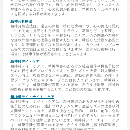
す。思考や感情といった患者さんの内面に働きかけていくため、
根気強い治療が必要です。自己への理解が深まり、ストレスへの
耐性を高めることで、心の状態が回復し、精神的な不安やストレ
スを軽減する効果が期待できます。
精神分析療法
精神分析療法は、過去の体験（特に幼少期）や、心の奥底に隠れ
ている問題（抑圧された感情、トラウマ、葛藤など）を整理し、
セラピストとともに分析・洞察を行うことで、心の問題や精神的
な症状の根本的な改善を目指す方法です。継続した治療が必要に
なり、治療期間が長くなる傾向があります。カウンセリングルー
ム等での実施は全額自己負担となりますが、医師が診療時に行う
場合には健康保険が適用されることがあります。
精神科デイ・ケア
精神科デイ・ケアは、精神障害のある方が社会復帰や再発予防の
ために行う通所プログラムです。生活リズムの改善、対人関係の
スキル向上、復職支援などを目的に、運動や創作活動、心理・学
習プログラムなどをグループまたは個人で行います。精神科デ
イ・ケアは、健康保険が適用されるほか、自立支援医療（精神通
院医療）制度を使用することで、自己負担の軽減が可能です。
精神科デイ・ナイト・ケア
精神科デイ・ナイト・ケアは、精神障害のある方が社会復帰や再
発予防のために行う通所プログラムです。生活リズムの改善や対
人関係のスキル向上、復職支援などを目的に、運動、創作、心理
プログラムなどを集団または個別で行うものであり、朝～夜まで
の1日10時間が標準とされています。精神科デイ・ナイト・ケア
は、健康保険が適用されるほか、自立支援医療（精神通院医療）
制度を利用することで、自己負担の軽減が可能です。