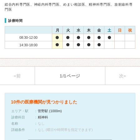
総合内科専門医、神経内科専門医、めまい相談医、精神科専門医、放射線科専
門医
診療時間
月
火
水
木
金
土
日
祝
08:30-12:00
14:30-18:00
«前
1/1ページ
次»
10件の医療機関が見つかりました
エリア・駅
菅野駅 (1000m)
診療科目
精神科
名称
なし
詳細条件
なし (曜日や時間帯を指定できます)