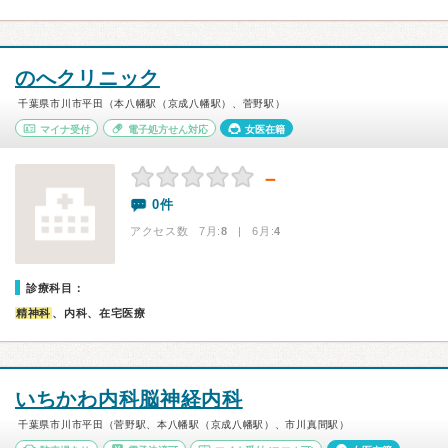
のへクリニック
千葉県市川市平田（本八幡駅（京成八幡駅）、菅野駅）
マイナ受付
電子処方せん対応
女医在籍
－
0件
アクセス数 7月:
8
| 6月:
4
診療科目：
精神科
、内科、在宅医療
いちかわ内科脳神経内科
千葉県市川市平田（菅野駅、本八幡駅（京成八幡駅）、市川真間駅）