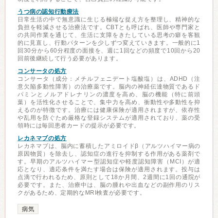
うつ病の認知行動療法
日常生活の中で無意識に生じる極端な捉え方を整理し、精神的な
負担を軽減させる治療法です。CBTとも呼ばれ、医師や専門家と
の共同作業を通じて、生活に支障をきたしている思考の癖を客観
的に見直し、行動パターンを少しずつ変えていきます。一般的に1
回30分から60分程度の面接を、週に1回などの頻度で10回から20
回前後継続して行う必要があります。
コンサータの処方
コンサータ（成分：メチルフェニデート塩酸塩）は、ADHD（注
意欠陥多動性障害）の治療薬です。脳内の神経伝達物質であるド
パミンとノルアドレナリンの濃度を高め、脳の機能（特に前頭
葉）を活性化させることで、集中力を高め、衝動性や多動性を抑
えるのが特徴です。治療には健康保険が適用されますが、依存性
や乱用を防ぐため厳格な登録システムが適用されており、薬の受
領時には毎回患者カードの提示が必要です。
レカネマブの処方
レカネマブは、脳内に蓄積したアミロイドβ（アルツハイマー病の
原因物質）を除去し、認知症の進行を抑制する作用がある薬剤で
す。早期のアルツハイマー型認知症や軽度認知障害（MCI）が適
応となり、適応条件を満たす場合は保険が適用されます。投与は
点滴で行われるため、原則として18か月間、2週間に1回の通院が
必要です。また、治療中は、脳の腫れや出血などの副作用のリス
クがあるため、定期的なMRI検査が必要です。
病気