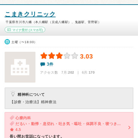
こまきクリニック
千葉県市川市八幡（本八幡駅（京成八幡駅）、鬼越駅、菅野駅）
マイナ受付
(スマホ可)
土曜（〜18:00）
3.03
3件
アクセス数 7月:
202
| 6月:
170
精神科について
【診療・治療法】
精神療法
心療内科
だるい・動悸・息切れ・吐き気・嘔吐・体調不良・寝つきが悪い・不眠・気が滅入る・不安
4.5
長い間お世話になっています。