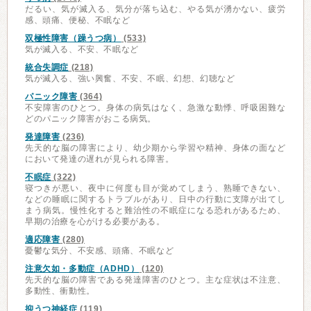
だるい、気が滅入る、気分が落ち込む、やる気が湧かない、疲労
感、頭痛、便秘、不眠など
双極性障害（躁うつ病）
(533)
気が滅入る、不安、不眠など
統合失調症
(218)
気が滅入る、強い興奮、不安、不眠、幻想、幻聴など
パニック障害
(364)
不安障害のひとつ。身体の病気はなく、急激な動悸、呼吸困難な
どのパニック障害がおこる病気。
発達障害
(236)
先天的な脳の障害により、幼少期から学習や精神、身体の面など
において発達の遅れが見られる障害。
不眠症
(322)
寝つきが悪い、夜中に何度も目が覚めてしまう、熟睡できない、
などの睡眠に関するトラブルがあり、日中の行動に支障が出てし
まう病気。慢性化すると難治性の不眠症になる恐れがあるため、
早期の治療を心がける必要がある。
適応障害
(280)
憂鬱な気分、不安感、頭痛、不眠など
注意欠如・多動症（ADHD）
(120)
先天的な脳の障害である発達障害のひとつ。主な症状は不注意、
多動性、衝動性。
抑うつ神経症
(119)