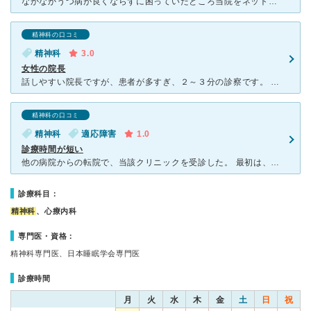
なかなかうつ病が良くならずに困っていたところ当院をネットで知り、転院しました。患者の希望に良く耳を傾けてくれて薬の依存からの離脱に意欲的に動いてくれる先生だと思いました。三環系から最新の薬まで良くご理
精神科の口コミ
精神科
3.0
女性の院長
話しやすい院長ですが、患者が多すぎ、２～３分の診察です。 初診時は、しっかり診察してくれました。 もっとしっかり話を聞いてほしい方には、物足りずおすすめできないかもしれません。 ただ、物事をはっ
精神科の口コミ
精神科
適応障害
1.0
診療時間が短い
他の病院からの転院で、当該クリニックを受診した。 最初は、紹介状にそって話を聞いてくれたが、その後は特にこちらの話題や症状や精神状態をいろいろと告げても、診療時間が２～３分程度経過すると、なんとなく
診療科目：
精神科
、心療内科
専門医・資格：
精神科専門医、日本睡眠学会専門医
診療時間
月
火
水
木
金
土
日
祝