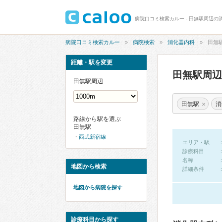
病院口コミ検索カルー - 田無駅周辺の
病院口コミ検索カルー
病院検索
消化器内科
田無
距離・駅を変更
田無駅周
田無駅周辺
×
田無駅
消
路線から駅を選ぶ
田無駅
西武新宿線
エリア・駅
診療科目
名称
地図から検索
詳細条件
地図から病院を探す
診療科目から探す