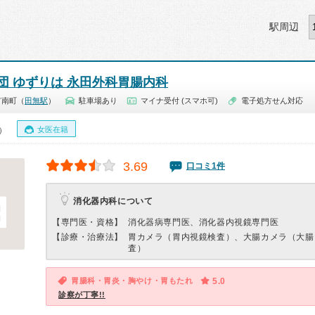
駅周辺
団 ゆずりは 永田外科胃腸内科
市南町（
田無駅
）
駐車場あり
マイナ受付 (スマホ可)
電子処方せん対応
女医在籍
0）
3.69
口コミ1件
消化器内科について
【専門医・資格】
消化器病専門医、消化器内視鏡専門医
【診療・治療法】
胃カメラ（胃内視鏡検査）、大腸カメラ（大腸
査）
胃腸科・胃炎・胸やけ・胃もたれ
5.0
診察が丁寧!!