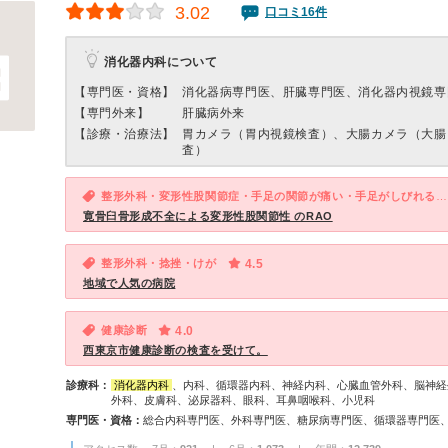
3.02
口コミ16件
消化器内科について
【専門医・資格】
消化器病専門医、肝臓専門医、消化器内視鏡専
【専門外来】
肝臓病外来
【診療・治療法】
胃カメラ（胃内視鏡検査）、大腸カメラ（大腸
査）
整形外科・変形性股関節症・手足の関節が痛い・手足がしびれる・股関節の痛み
寛骨臼骨形成不全による変形性股関節性 のRAO
整形外科・捻挫・けが
4.5
地域で人気の病院
健康診断
4.0
西東京市健康診断の検査を受けて。
診療科：
消化器内科
、内科、循環器内科、神経内科、心臓血管外科、脳神経
外科、皮膚科、泌尿器科、眼科、耳鼻咽喉科、小児科
専門医・資格：