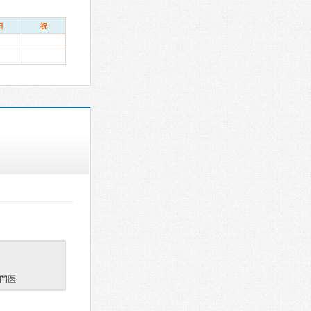
日
祝
門医