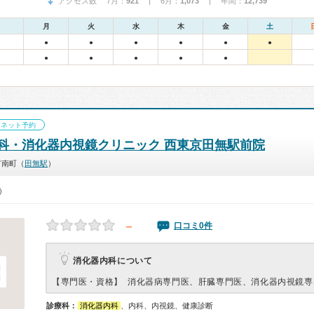
アクセス数 7月：
921
| 6月：
1,073
| 年間：
12,739
月
火
水
木
金
土
●
●
●
●
●
●
●
●
●
●
●
ネット予約
科・消化器内視鏡クリニック 西東京田無駅前院
市南町（
田無駅
）
0）
－
口コミ0件
消化器内科について
【専門医・資格】
消化器病専門医、肝臓専門医、消化器内視鏡専
診療科：
消化器内科
、内科、内視鏡、健康診断