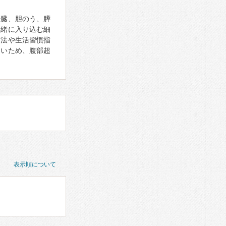
肝臓、胆のう、膵
一緒に入り込む細
療法や生活習慣指
しいため、腹部超
表示順について