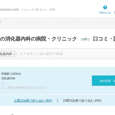
消化器内科の病院・クリニック 9件 口コミ・評判
Calooとは
駅
辺の消化器内科の病院・クリニック
口コミ・
（9件）
×
化器内科
田無駅 (1000m)
消化器内科
条件変更・
なし
なし (曜日や時間帯を指定できます)
土曜日診療で絞り込む (8件)
日曜日診療で絞り込む (0件)