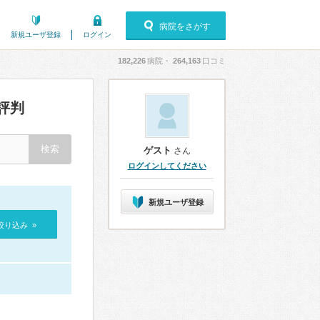
病院をさがす
新規ユーザ登録
ログイン
182,226
病院・
264,163
口コミ
評判
ゲスト
さん
ログインしてください
新規ユーザ登録
絞り込み »