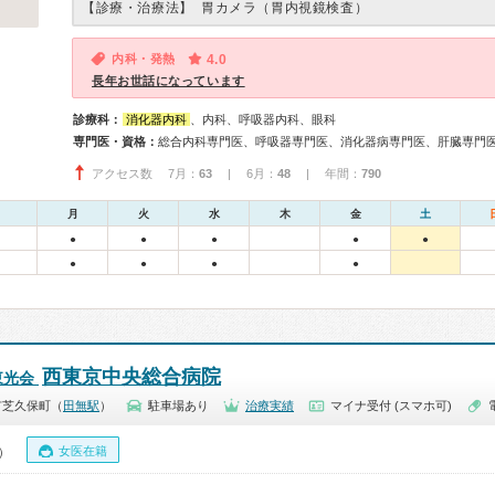
【診療・治療法】
胃カメラ（胃内視鏡検査）
内科・発熱
4.0
長年お世話になっています
診療科：
消化器内科
、内科、呼吸器内科、眼科
専門医・資格：
アクセス数 7月：
63
| 6月：
48
| 年間：
790
月
火
水
木
金
土
●
●
●
●
●
●
●
●
●
西東京中央総合病院
東光会
市芝久保町（
田無駅
）
駐車場あり
治療実績
マイナ受付 (スマホ可)
女医在籍
0）