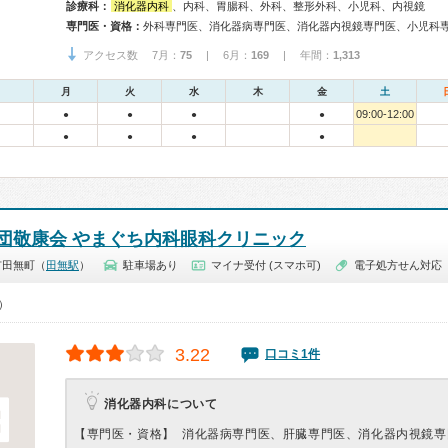
診療科：
消化器内科
、内科、胃腸科、外科、整形外科、小児科、内視鏡
専門医・資格：
外科専門医、消化器病専門医、消化器内視鏡専門医、小児科
アクセス数 7月：
75
| 6月：
169
| 年間：
1,313
月
火
水
木
金
土
09:00-12:00
●
●
●
●
●
●
●
●
団敬康会 やまぐち内科眼科クリニック
市田無町（
田無駅
）
駐車場あり
マイナ受付 (スマホ可)
電子処方せん対応
0）
3.22
口コミ1件
消化器内科について
【専門医・資格】
消化器病専門医、肝臓専門医、消化器内視鏡専