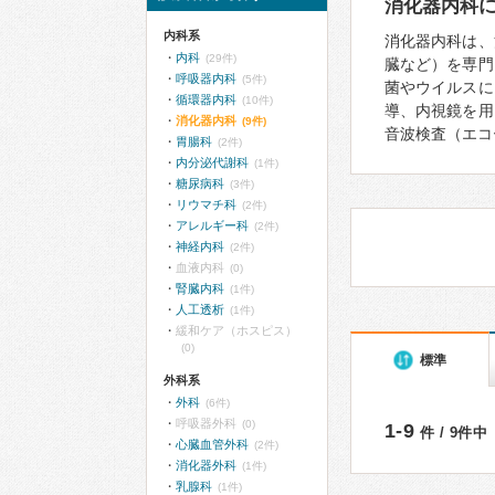
消化器内科
内科系
消化器内科は、
内科
(29件)
臓など）を専門
呼吸器内科
(5件)
菌やウイルスに
循環器内科
(10件)
導、内視鏡を用
消化器内科
(9件)
音波検査（エコ
胃腸科
(2件)
内分泌代謝科
(1件)
糖尿病科
(3件)
リウマチ科
(2件)
アレルギー科
(2件)
神経内科
(2件)
血液内科
(0)
腎臓内科
(1件)
人工透析
(1件)
緩和ケア（ホスピス）
(0)
標準
外科系
外科
(6件)
呼吸器外科
(0)
1-9
件 / 9件中
心臓血管外科
(2件)
消化器外科
(1件)
乳腺科
(1件)