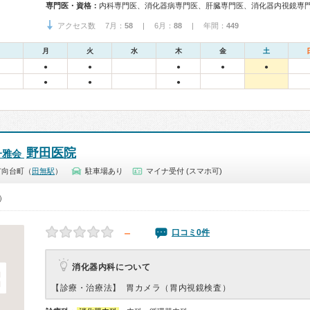
専門医・資格：
アクセス数 7月：
58
| 6月：
88
| 年間：
449
月
火
水
木
金
土
●
●
●
●
●
●
●
●
野田医院
一雅会
市向台町（
田無駅
）
駐車場あり
マイナ受付 (スマホ可)
0）
－
口コミ0件
消化器内科について
【診療・治療法】
胃カメラ（胃内視鏡検査）