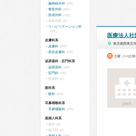
脳神経外科
(3件)
整形外科
(8件)
形成外科
(1件)
美容外科
(0)
リハビリテーション科
(4件)
医療法人社
皮膚科系
東京都西東京
皮膚科
(8件)
美容皮膚科
(3件)
土曜（〜12:0
泌尿器科・肛門科系
泌尿器科
(4件)
肛門科
(2件)
性病科
(0)
眼科系
眼科
(8件)
耳鼻咽喉科系
診療所
耳鼻咽喉科
(3件)
産婦人科系
産科
(0)
婦人科
(0)
産婦人科
(3件)