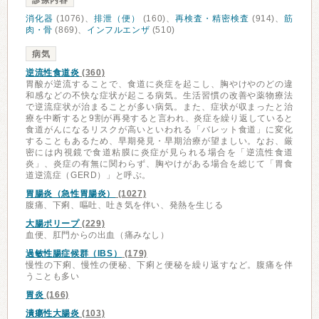
診療内容
消化器
(1076)、
排泄（便）
(160)、
再検査・精密検査
(914)、
筋
肉・骨
(869)、
インフルエンザ
(510)
病気
逆流性食道炎
(360)
胃酸が逆流することで、食道に炎症を起こし、胸やけやのどの違
和感などの不快な症状が起こる病気。生活習慣の改善や薬物療法
で逆流症状が治まることが多い病気。また、症状が収まったと治
療を中断すると9割が再発すると言われ、炎症を繰り返していると
食道がんになるリスクが高いといわれる「バレット食道」に変化
することもあるため、早期発見・早期治療が望ましい。なお、厳
密には内視鏡で食道粘膜に炎症が見られる場合を「逆流性食道
炎」、炎症の有無に関わらず、胸やけがある場合を総じて「胃食
道逆流症（GERD）」と呼ぶ。
胃腸炎（急性胃腸炎）
(1027)
腹痛、下痢、嘔吐、吐き気を伴い、発熱を生じる
大腸ポリープ
(229)
血便、肛門からの出血（痛みなし）
過敏性腸症候群（IBS）
(179)
慢性の下痢、慢性の便秘、下痢と便秘を繰り返すなど。腹痛を伴
うことも多い
胃炎
(166)
潰瘍性大腸炎
(103)