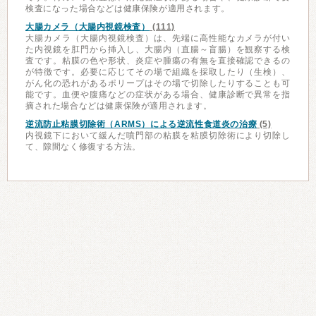
検査になった場合などは健康保険が適用されます。
大腸カメラ（大腸内視鏡検査）
(111)
大腸カメラ（大腸内視鏡検査）は、先端に高性能なカメラが付い
た内視鏡を肛門から挿入し、大腸内（直腸～盲腸）を観察する検
査です。粘膜の色や形状、炎症や腫瘍の有無を直接確認できるの
が特徴です。必要に応じてその場で組織を採取したり（生検）、
がん化の恐れがあるポリープはその場で切除したりすることも可
能です。血便や腹痛などの症状がある場合、健康診断で異常を指
摘された場合などは健康保険が適用されます。
逆流防止粘膜切除術（ARMS）による逆流性食道炎の治療
(5)
内視鏡下において緩んだ噴門部の粘膜を粘膜切除術により切除し
て、隙間なく修復する方法。