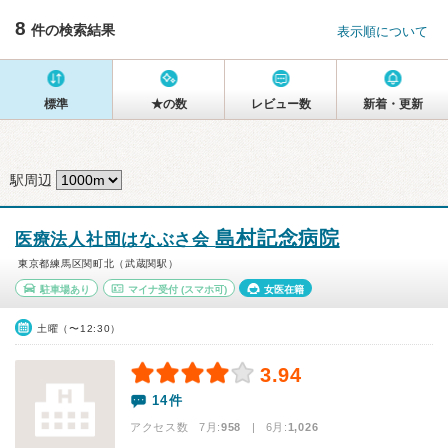
8
件の検索結果
表示順について
標準
★の数
レビュー数
新着・更新
駅周辺
島村記念病院
医療法人社団はなぶさ会
東京都練馬区関町北（武蔵関駅）
駐車場あり
マイナ受付
(スマホ可)
女医在籍
土曜（〜12:30）
3.94
14件
アクセス数 7月:
958
| 6月:
1,026