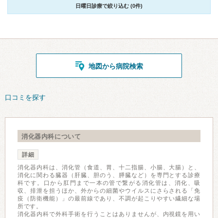
日曜日診療で絞り込む (0件)
地図から病院検索
口コミを探す
消化器内科について
詳細
消化器内科は、消化管（食道、胃、十二指腸、小腸、大腸）と、
消化に関わる臓器（肝臓、胆のう、膵臓など）を専門とする診療
科です。口から肛門まで一本の管で繋がる消化管は、消化、吸
収、排泄を担うほか、外からの細菌やウイルスにさらされる「免
疫（防衛機能）」の最前線であり、不調が起こりやすい繊細な場
所です。
消化器内科で外科手術を行うことはありませんが、内視鏡を用い