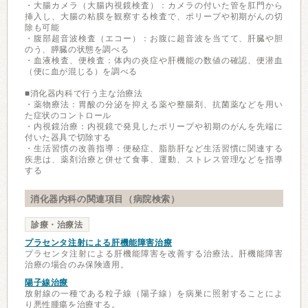
・大腸カメラ（大腸内視鏡検査）：カメラの付いた管を肛門から
挿入し、大腸の粘膜を観察する検査で、ポリープや初期がんの切
除も可能
・腹部超音波検査（エコー）：お腹に超音波を当てて、肝臓や胆
のう、膵臓の状態を調べる
・血液検査、便検査：体内の炎症や肝機能の数値の確認、便潜血
（便に血が混じる）を調べる
■消化器内科で行う主な治療法
・薬物療法：胃酸の分泌を抑える薬や整腸剤、抗菌薬などを用い
た症状のコントロール
・内視鏡治療：内視鏡で発見したポリープや初期のがんを先端に
付いた器具で切除する
・生活習慣の改善指導：便秘症、脂肪肝など生活習慣に関連する
疾患は、薬剤治療と併せて食事、運動、ストレス管理などを指導
する
消化器内科の関連項目（病院検索）
診療・治療法
プラセンタ注射による肝機能障害治療
プラセンタ注射による肝機能障害を改善する治療法。肝機能障害
治療の場合のみ保険適用。
陽子線治療
放射線の一種である粒子線（陽子線）を病巣に照射することによ
り悪性腫瘍を治療する。