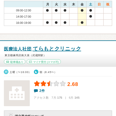
月
火
水
木
金
土
日
祝
09:00-12:00
14:00-17:00
16:00-19:00
てらもとクリニック
医療法人社団
東京都練馬区南大泉（武蔵関駅）
駐車場あり
マイナ受付
(スマホ可)
土曜（〜16:00）
朝（8:45〜）
2.68
2件
アクセス数 7月:
175
| 6月:
145