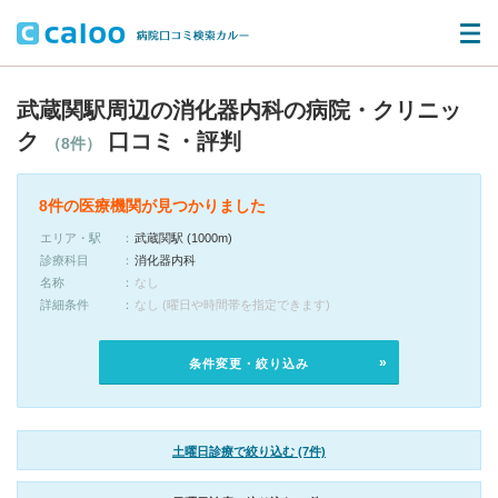
武蔵関駅周辺の消化器内科の病院・クリニッ
ク
口コミ・評判
（8件）
8件の医療機関が見つかりました
エリア・駅
武蔵関駅 (1000m)
診療科目
消化器内科
名称
なし
詳細条件
なし (曜日や時間帯を指定できます)
条件変更・絞り込み
土曜日診療で絞り込む (7件)