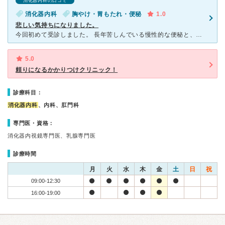
消化器内科の口コミ
消化器内科
胸やけ・胃もたれ・便秘
1.0
悲しい気持ちになりました。
今回初めて受診しました。 長年苦しんでいる慢性的な便秘と、それに今回はおう吐も加わり、インターネットなどで調べるとあまりいい組み合わせではないとのことで、心配な気持ちと、便秘で病院に掛かったこと
5.0
頼りになるかかりつけクリニック！
診療科目：
消化器内科
、内科、肛門科
専門医・資格：
消化器内視鏡専門医、乳腺専門医
診療時間
月
火
水
木
金
土
日
祝
09:00-12:30
16:00-19:00