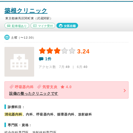
築根クリニック
東京都練馬区関町東（武蔵関駅）
駐車場あり
マイナ受付
女医在籍
土曜（〜12:30）
3.24
1件
アクセス数 7月:
49
| 6月:
40
呼吸器内科
気管支炎
4.0
設備の整ったクリニックです
診療科目：
消化器内科
、内科、呼吸器内科、循環器内科、放射線科
専門医・資格：
総合内科専門医、放射線科専門医