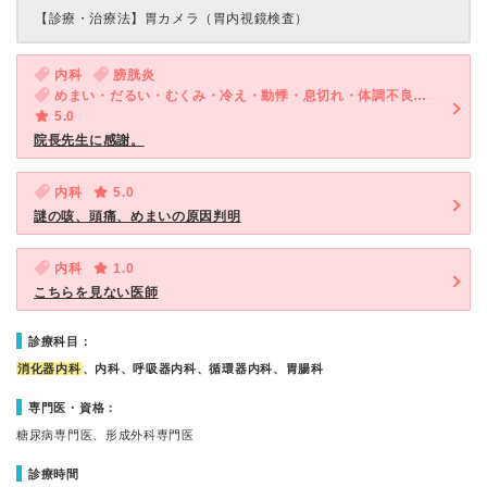
【診療・治療法】
胃カメラ（胃内視鏡検査）
内科
膀胱炎
めまい・だるい・むくみ・冷え・動悸・息切れ・体調不良・疲れ・血尿
5.0
院長先生に感謝。
内科
5.0
謎の咳、頭痛、めまいの原因判明
内科
1.0
こちらを見ない医師
診療科目：
消化器内科
、内科、呼吸器内科、循環器内科、胃腸科
専門医・資格：
糖尿病専門医、形成外科専門医
診療時間