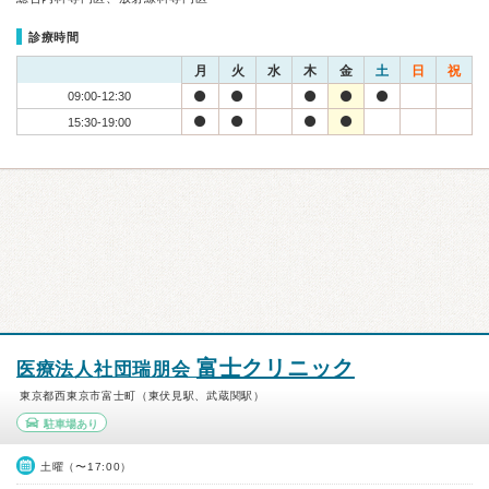
診療時間
月
火
水
木
金
土
日
祝
09:00-12:30
15:30-19:00
富士クリニック
医療法人社団瑞朋会
東京都西東京市富士町（東伏見駅、武蔵関駅）
駐車場あり
土曜（〜17:00）