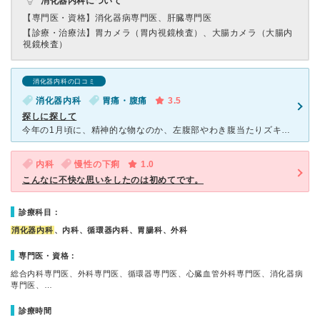
消化器内科について
【専門医・資格】
消化器病専門医、肝臓専門医
【診療・治療法】
胃カメラ（胃内視鏡検査）、大腸カメラ（大腸内
視鏡検査）
消化器内科の口コミ
消化器内科
胃痛・腹痛
3.5
探しに探して
今年の1月頃に、精神的な物なのか、左腹部やわき腹当たりズキズキしていて、ネットで調べるとすい臓の悪い病気かも、、、そんなこんなで近くにすい臓の病気を調べてくれるところはないかと調べたところ、てらもとク
内科
慢性の下痢
1.0
こんなに不快な思いをしたのは初めてです。
診療科目：
消化器内科
、内科、循環器内科、胃腸科、外科
専門医・資格：
総合内科専門医、外科専門医、循環器専門医、心臓血管外科専門医、消化器病
専門医、…
診療時間