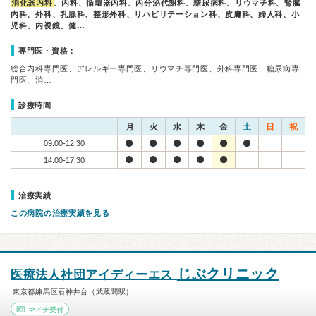
消化器内科
、内科、循環器内科、内分泌代謝科、糖尿病科、リウマチ科、腎臓
内科、外科、乳腺科、整形外科、リハビリテーション科、皮膚科、婦人科、小
児科、内視鏡、健…
専門医・資格：
総合内科専門医、アレルギー専門医、リウマチ専門医、外科専門医、糖尿病専
門医、消…
診療時間
月
火
水
木
金
土
日
祝
09:00-12:30
14:00-17:30
治療実績
この病院の治療実績を見る
じぶクリニック
医療法人社団アイディーエス
東京都練馬区石神井台（武蔵関駅）
マイナ受付