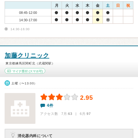
月
火
水
木
金
土
日
祝
08:45-12:00
14:30-17:00
14:30-16:00
加藤クリニック
東京都練馬区関町北（武蔵関駅）
マイナ受付
(スマホ可)
土曜（〜13:00）
2.95
4件
アクセス数 7月:
63
| 6月:
97
消化器内科について