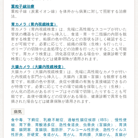
重粒子線治療
重粒子線（炭素イオン線）を体外から病巣に対して照射する治療
法。
胃カメラ（胃内視鏡検査）
胃カメラ（胃内視鏡検査）は、先端に高性能なスコープが付いた
管状の機器を口や鼻から挿入し、食道・胃・十二指腸の内部を観
察する検査です。粘膜の色や凹凸などの形状を詳しく確認するこ
とが可能です。必要に応じて、組織の採取（生検）を行ったり、
ポリープの切除や止血処理などの治療を行ったりすることも可能
です。胃カメラ検査は、消化器症状がある場合や、健康診断で要
検査になった場合などは健康保険が適用されます。
大腸カメラ（大腸内視鏡検査）
大腸カメラ（大腸内視鏡検査）は、先端に高性能なカメラが付い
た内視鏡を肛門から挿入し、大腸内（直腸～盲腸）を観察する検
査です。粘膜の色や形状、炎症や腫瘍の有無を直接確認できるの
が特徴です。必要に応じてその場で組織を採取したり（生検）、
がん化の恐れがあるポリープはその場で切除したりすることも可
能です。血便や腹痛などの症状がある場合、健康診断で異常を指
摘された場合などは健康保険が適用されます。
病気
食中毒
、
下痢症
、
乳糖不耐症
、
過敏性腸症候群（IBS）
、
慢性便
秘
、
胃下垂
、
胃酸過多症
、
急性食道炎
、
虫垂炎（盲腸炎）
、
胃潰
瘍
、
腸閉塞
、
直腸脱
、
脂肪肝
、
アルコール性肝炎
、
急性ウイルス
性肝炎
、
肝硬変
、
食道がん
、
胃がん
、
胃肉腫
、
大腸がん
、
直腸が