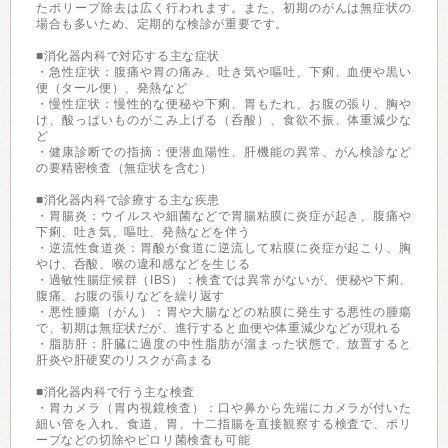
たポリープ除去は広く行われます。また、初期のがんは無症状の
場合も多いため、定期的な検診が重要です。
■消化器内科で対応する主な症状
・急性症状：腹痛や胃の痛み、吐き気や嘔吐、下痢、血便や黒い
便（タール便）、発熱など
・慢性症状：慢性的な便秘や下痢、胃もたれ、お腹の張り、胸や
け、酸っぱいものがこみ上げる（呑酸）、食欲不振、体重減少な
ど
・健康診断での指摘：便潜血陽性、肝機能の異常、がん検診など
の要精密検査（無症状を含む）
■消化器内科で診療する主な疾患
・胃腸炎：ウイルスや細菌などで胃腸粘膜に炎症が起き、腹痛や
下痢、吐き気、嘔吐、発熱などを伴う
・逆流性食道炎：胃酸が食道に逆流して粘膜に炎症が起こり、胸
やけ、呑酸、喉の違和感などを生じる
・過敏性腸症候群（IBS）：検査では異常がないが、便秘や下痢、
腹痛、お腹の張りなどを繰り返す
・悪性腫瘍（がん）：胃や大腸などの粘膜に発生する悪性の腫瘍
で、初期は無症状だが、進行すると血便や体重減少などが現れる
・脂肪肝：肝臓に過度の中性脂肪が溜まった状態で、放置すると
肝炎や肝硬変のリスクが高まる
■消化器内科で行う主な検査
・胃カメラ（胃内視鏡検査）：口や鼻から先端にカメラが付いた
細い管を入れ、食道、胃、十二指腸を直接観察する検査で、ポリ
ープなどの切除やピロリ菌検査も可能