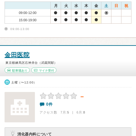
月
火
水
木
金
土
日
祝
09:00-12:00
15:00-19:00
09:00-13:00
金田医院
東京都練馬区石神井台（武蔵関駅）
駐車場あり
マイナ受付
土曜（〜12:00）
－
0件
アクセス数 7月:
5
| 6月:
8
消化器内科について