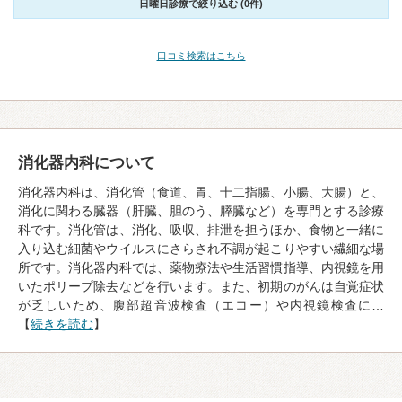
日曜日診療で絞り込む (0件)
口コミ検索はこちら
消化器内科について
消化器内科は、消化管（食道、胃、十二指腸、小腸、大腸）と、
消化に関わる臓器（肝臓、胆のう、膵臓など）を専門とする診療
科です。消化管は、消化、吸収、排泄を担うほか、食物と一緒に
入り込む細菌やウイルスにさらされ不調が起こりやすい繊細な場
所です。消化器内科では、薬物療法や生活習慣指導、内視鏡を用
いたポリープ除去などを行います。また、初期のがんは自覚症状
が乏しいため、腹部超音波検査（エコー）や内視鏡検査に…
【
続きを読む
】