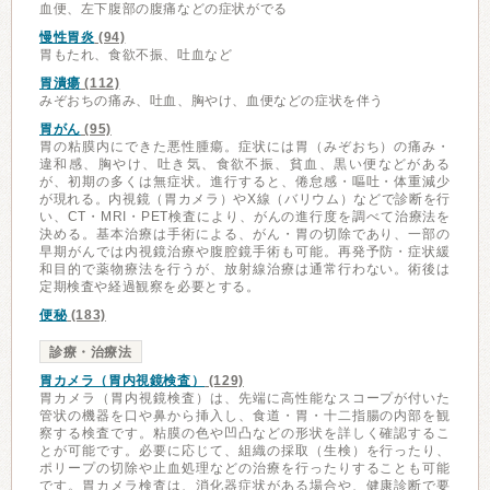
血便、左下腹部の腹痛などの症状がでる
慢性胃炎
(94)
胃もたれ、食欲不振、吐血など
胃潰瘍
(112)
みぞおちの痛み、吐血、胸やけ、血便などの症状を伴う
胃がん
(95)
胃の粘膜内にできた悪性腫瘍。症状には胃（みぞおち）の痛み・
違和感、胸やけ、吐き気、食欲不振、貧血、黒い便などがある
が、初期の多くは無症状。進行すると、倦怠感・嘔吐・体重減少
が現れる。内視鏡（胃カメラ）やX線（バリウム）などで診断を行
い、CT・MRI・PET検査により、がんの進行度を調べて治療法を
決める。基本治療は手術による、がん・胃の切除であり、一部の
早期がんでは内視鏡治療や腹腔鏡手術も可能。再発予防・症状緩
和目的で薬物療法を行うが、放射線治療は通常行わない。術後は
定期検査や経過観察を必要とする。
便秘
(183)
診療・治療法
胃カメラ（胃内視鏡検査）
(129)
胃カメラ（胃内視鏡検査）は、先端に高性能なスコープが付いた
管状の機器を口や鼻から挿入し、食道・胃・十二指腸の内部を観
察する検査です。粘膜の色や凹凸などの形状を詳しく確認するこ
とが可能です。必要に応じて、組織の採取（生検）を行ったり、
ポリープの切除や止血処理などの治療を行ったりすることも可能
です。胃カメラ検査は、消化器症状がある場合や、健康診断で要