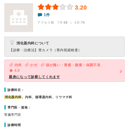
3.20
1件
アクセス数 7月:
68
| 6月:
75
消化器内科について
【診療・治療法】
胃カメラ（胃内視鏡検査）
内科
かぜ
頭が痛い・胃痛・腹痛・体調不良
4.0
親身になって診察してくれます
診療科目：
消化器内科
、内科、循環器内科、リウマチ科
専門医・資格：
腎臓専門医
診療時間