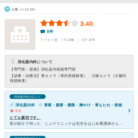
土曜（〜12:30）
3.40
8件
アクセス数 7月:
248
| 6月:
279
消化器内科について
【専門医・資格】
消化器内視鏡専門医
【診療・治療法】
胃カメラ（胃内視鏡検査）、大腸カメラ（大腸内
視鏡検査）
消化器内科の口コミ
消化器内科
胃痛・腹痛・腰痛・胸やけ・胃もたれ・便秘
5.0
とても親切です。
母が紹介で伺った、じぶクリニックは先生をはじめ看護師さん、受付の方すべてがとても雰囲気の良い、感じの良いクリニックです。じぶクリニックの院長先生は、色々な症状にも親切丁寧に診てくださり、適切な治療、検