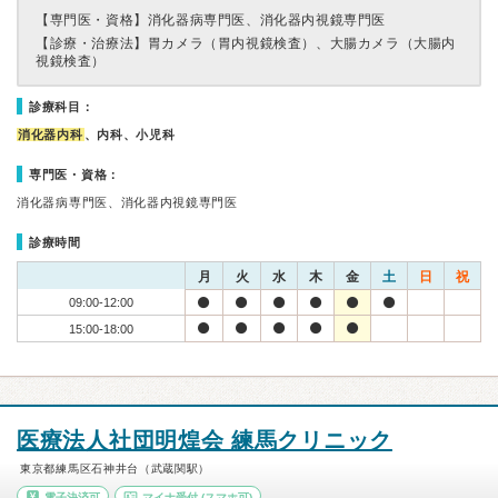
【専門医・資格】
消化器病専門医、消化器内視鏡専門医
【診療・治療法】
胃カメラ（胃内視鏡検査）、大腸カメラ（大腸内
視鏡検査）
診療科目：
消化器内科
、内科、小児科
専門医・資格：
消化器病専門医、消化器内視鏡専門医
診療時間
月
火
水
木
金
土
日
祝
09:00-12:00
15:00-18:00
医療法人社団明煌会 練馬クリニック
東京都練馬区石神井台（武蔵関駅）
電子決済可
マイナ受付
(スマホ可)