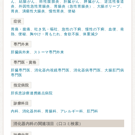
ん
、
結腸がん
、
癌性腹膜炎
、
肝臓がん
、
膵臓がん
、
逆流性食道
炎
、
外因性急性胃腸炎
、
胃腸炎（急性胃腸炎）
、
大腸ポリープ
、
胃炎
、
潰瘍性大腸炎
、
慢性胃炎
、
便秘
症状
胃痛・腹痛
、
吐き気・嘔吐
、
急性の下痢
、
慢性の下痢
、
血便
、
発
熱
、
便秘
、
胸やけ・胃もたれ
、
食欲不振
、
体重減少
専門外来
肝臓病外来
、
ストーマ専門外来
専門医・資格
肝臓専門医
、
消化器内視鏡専門医
、
消化器病専門医
、
大腸肛門病
専門医
指定病院
肝疾患診療連携拠点病院
診療科目
内科
、
消化器外科
、
胃腸科
、
アレルギー科
、
肛門科
消化器内科の関連項目（口コミ検索）