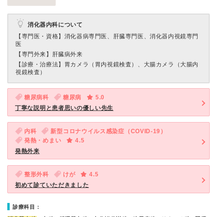
消化器内科について
【専門医・資格】
消化器病専門医、肝臓専門医、消化器内視鏡専門
医
【専門外来】
肝臓病外来
【診療・治療法】
胃カメラ（胃内視鏡検査）、大腸カメラ（大腸内
視鏡検査）
糖尿病科
糖尿病
5.0
丁寧な説明と患者思いの優しい先生
内科
新型コロナウイルス感染症（COVID-19）
発熱・めまい
4.5
発熱外来
整形外科
けが
4.5
初めて診ていただきました
診療科目：