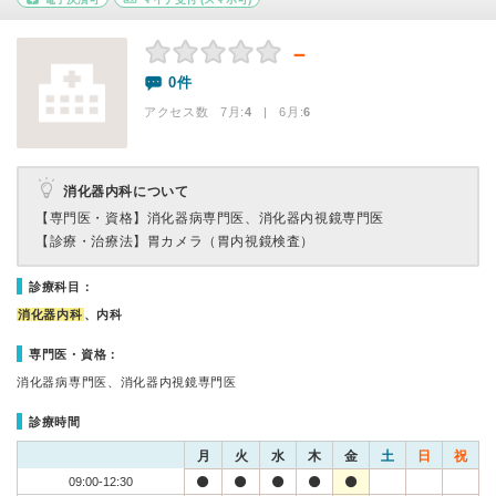
－
0件
アクセス数 7月:
4
| 6月:
6
消化器内科について
【専門医・資格】
消化器病専門医、消化器内視鏡専門医
【診療・治療法】
胃カメラ（胃内視鏡検査）
診療科目：
消化器内科
、内科
専門医・資格：
消化器病専門医、消化器内視鏡専門医
診療時間
月
火
水
木
金
土
日
祝
09:00-12:30