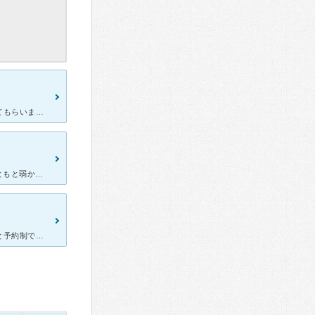
胃痛がひどいとき、咳がひどいとき、頭痛がひどいとき、何度も助けてもらいました。 いわゆる医師！のような上から目線の物言いではなく、同じ目線で話してくれるフレンドリーな先生です。 的確なお薬
胃痛で通い始めました。 他院でロキソニンを大量&長期投与され、もともと弱かった胃が痛くて痛くて、どうしようもなくなって。 お見立ては、胃潰瘍の疑い。 処方していただいたお薬もピッタリ合って、順調
発熱して受診しました。インフルエンザが流行っている時期だったのと予約制ではないのでこみ合っていて二時間半ほどかかりました。発熱していると外の椅子で待たないといけないので寒くてしんどく、お子さんや重症な