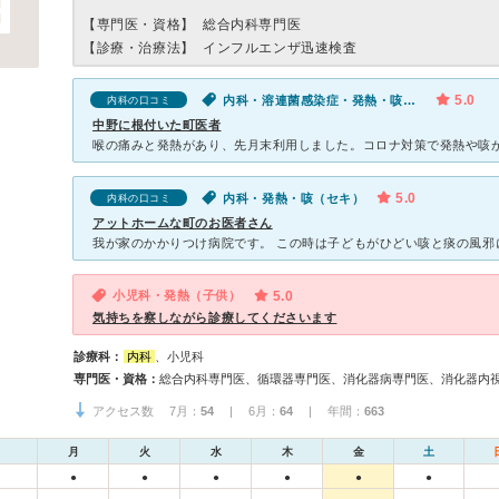
【専門医・資格】
総合内科専門医
【診療・治療法】
インフルエンザ迅速検査
5.0
内科・溶連菌感染症・発熱・咳（セキ）
内科の口コミ
中野に根付いた町医者
5.0
内科・発熱・咳（セキ）
内科の口コミ
アットホームな町のお医者さん
小児科・発熱（子供）
5.0
気持ちを察しながら診療してくださいます
診療科：
内科
、小児科
専門医・資格：
アクセス数 7月：
54
| 6月：
64
| 年間：
663
月
火
水
木
金
土
●
●
●
●
●
●