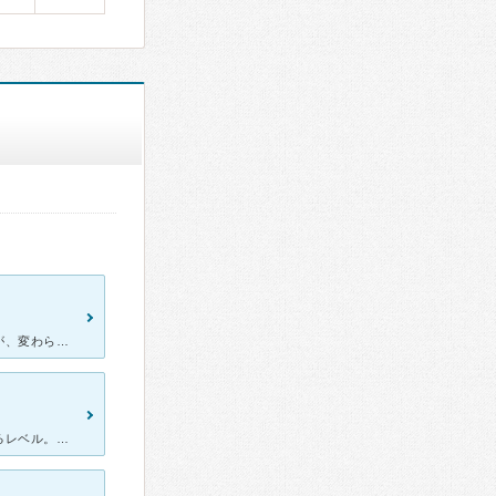
小さい頃から通っており、先日大人になってから久々に来院しましたが、変わらず優しい院長先生に対応してもらえました。 今回は血痰が出たため、受診しました。病院に行く前、血痰が出る病気を調べてみると、肺が
こちらの先生がもし引退などで居なくなられたら本当に家族一同で困るレベル。 それぐらい自分と家族には生涯のかかりつけ医というべき先生です。 診察受ければ子供でもわかりますが本当に優しくて怖い要素など