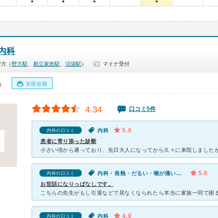
●
●
●
●
内科
野方（
野方駅
、
都立家政駅
、
沼袋駅
）
マイナ受付
女医在籍
0）
4.34
口コミ5件
5.0
内科
内科の口コミ
患者に寄り添った診断
5.0
内科・発熱・だるい・喉が痛い・体調不良
内科の口コミ
お世話になりっぱなしです。
4.0
内科
内科の口コミ