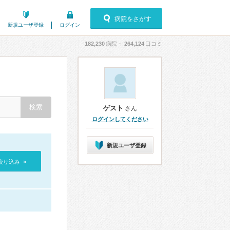
病院をさがす
新規ユーザ登録
ログイン
182,230
病院・
264,124
口コミ
ゲスト
さん
ログインしてください
新規ユーザ登録
絞り込み »