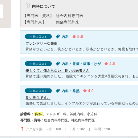
内科について
【専門医・資格】
総合内科専門医
【専門外来】
頭痛専門外来
5.0
内科
内科の口コミ
フレンドリーな先生
4.5
内科・胃痛・腹痛・けが
内科の口コミ
優しくて、偉ぶらない、良いお医者さん
4.0
内科・発熱
内科の口コミ
良い先生です。
診療科：
内科
、アレルギー科、神経内科、小児科
専門医・資格：
総合内科専門医、神経内科専門医
アクセス数 7月：
108
| 6月：
102
| 年間：
990