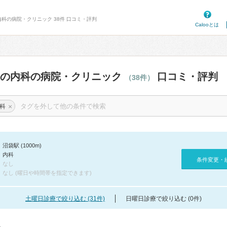
内科の病院・クリニック 38件 口コミ・評判
Calooとは
辺の内科の病院・クリニック
口コミ・評判
（38件）
×
科
沼袋駅 (1000m)
内科
条件変更・
なし
なし (曜日や時間帯を指定できます)
土曜日診療で絞り込む (31件)
日曜日診療で絞り込む (0件)