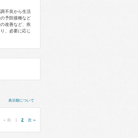
体調不良から生活
症の予防接種など
慣の改善など、疾
あり、必要に応じ
表示順について
« 前
1
2
次 »