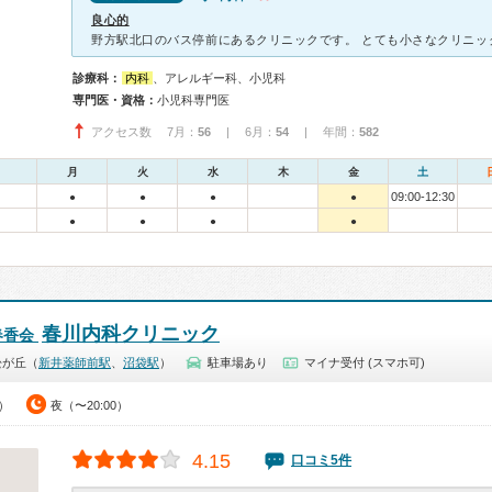
良心的
診療科：
内科
、アレルギー科、小児科
専門医・資格：
小児科専門医
アクセス数 7月：
56
| 6月：
54
| 年間：
582
月
火
水
木
金
土
09:00-12:30
●
●
●
●
●
●
●
●
春川内科クリニック
春香会
松が丘（
新井薬師前駅
、
沼袋駅
）
駐車場あり
マイナ受付 (スマホ可)
0）
夜（〜20:00）
4.15
口コミ5件