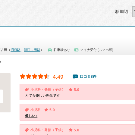
駅周辺
江古田（
沼袋駅
、
新江古田駅
）
駐車場あり
マイナ受付 (スマホ可)
0）
4.49
口コミ8件
小児科・発疹（子供）
5.0
とても優しい先生です
小児科
5.0
優しい♪
小児科・発熱（子供）
5.0