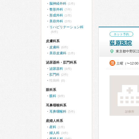
脳神経外科
(1件)
整形外科
(7件)
形成外科
(1件)
美容外科
(2件)
リハビリテーション科
(6件)
ネット予約
皮膚科系
荻原医院
皮膚科
(6件)
東京都中野区
美容皮膚科
(1件)
泌尿器科・肛門科系
土曜（〜12:0
泌尿器科
(4件)
肛門科
(2件)
性病科
(0)
眼科系
眼科
(9件)
耳鼻咽喉科系
耳鼻咽喉科
(5件)
診療所
産婦人科系
産科
(1件)
婦人科
(3件)
産婦人科
(2件)