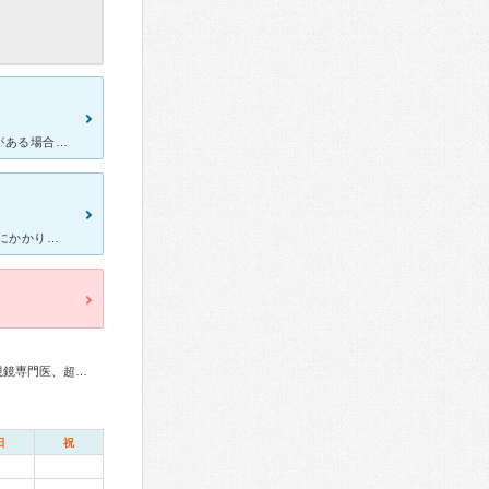
喉の痛みと発熱があり、先月末利用しました。コロナ対策で発熱や咳がある場合、電話してからの来院ということで、昼ごろ連絡して午後来院しました。 小学生ぶりに来院しましたが、とても綺麗になっていました。私
我が家のかかりつけ病院です。 この時は子どもがひどい咳と痰の風邪にかかり、 診てもらいました。 子どもも生まれた時から健診や 何かあると診てもらっているので よく分かってもらえていて安心です
総合内科専門医、循環器専門医、消化器病専門医、消化器内視鏡専門医、超音波専門医
日
祝