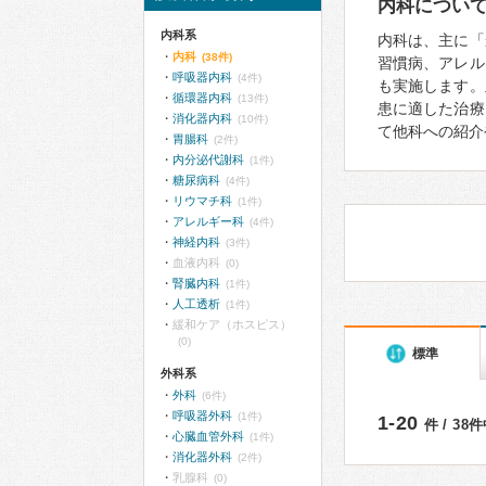
内科につい
内科系
内科は、主に「
内科
(38件)
習慣病、アレル
呼吸器内科
(4件)
も実施します。
循環器内科
(13件)
患に適した治療
消化器内科
(10件)
て他科への紹介
胃腸科
(2件)
内分泌代謝科
(1件)
糖尿病科
(4件)
リウマチ科
(1件)
アレルギー科
(4件)
神経内科
(3件)
血液内科
(0)
腎臓内科
(1件)
人工透析
(1件)
緩和ケア（ホスピス）
(0)
標準
外科系
外科
(6件)
呼吸器外科
(1件)
1-20
件 / 38
心臓血管外科
(1件)
消化器外科
(2件)
乳腺科
(0)