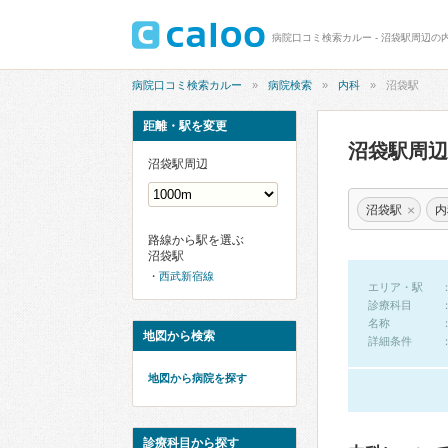
病院口コミ検索カルー - 沼袋駅周辺の
病院口コミ検索カルー
病院検索
内科
沼袋駅
距離・駅を変更
沼袋駅周
沼袋駅周辺
×
沼袋駅
内
路線から駅を選ぶ
沼袋駅
西武新宿線
エリア・駅
診療科目
名称
地図から検索
詳細条件
地図から病院を探す
診療科目から探す