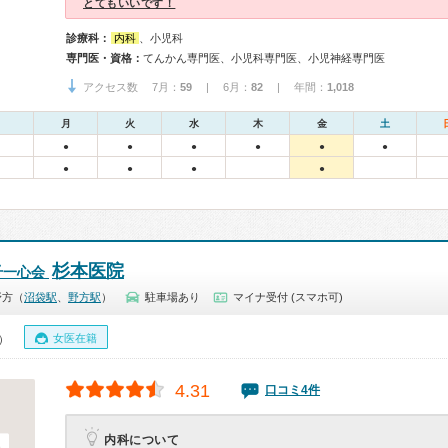
とてもいいです！
診療科：
内科
、小児科
専門医・資格：
てんかん専門医、小児科専門医、小児神経専門医
アクセス数 7月：
59
| 6月：
82
| 年間：
1,018
月
火
水
木
金
土
●
●
●
●
●
●
●
●
●
●
杉本医院
千一心会
野方（
沼袋駅
、
野方駅
）
駐車場あり
マイナ受付 (スマホ可)
女医在籍
0）
4.31
口コミ4件
内科について