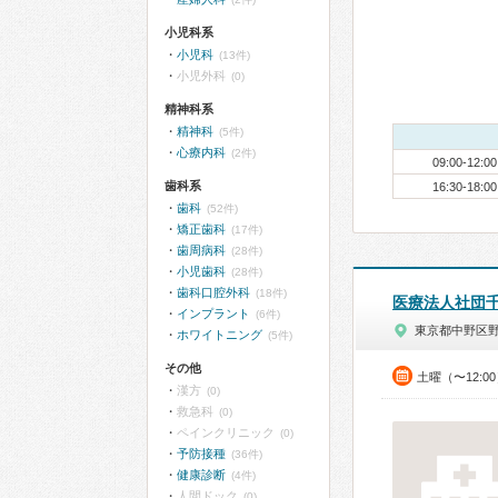
小児科系
小児科
(13件)
小児外科
(0)
精神科系
精神科
(5件)
心療内科
(2件)
09:00-12:00
歯科系
16:30-18:00
歯科
(52件)
矯正歯科
(17件)
歯周病科
(28件)
小児歯科
(28件)
歯科口腔外科
(18件)
医療法人社団
インプラント
(6件)
東京都中野区
ホワイトニング
(5件)
その他
土曜（〜12:0
漢方
(0)
救急科
(0)
ペインクリニック
(0)
予防接種
(36件)
健康診断
(4件)
人間ドック
(0)