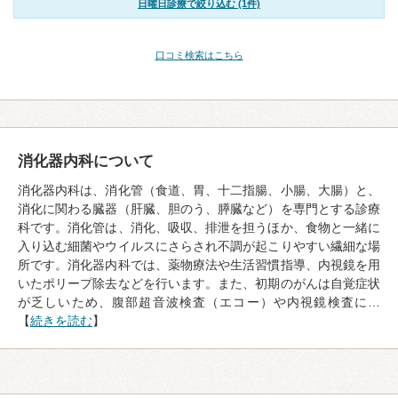
日曜日診療で絞り込む (1件)
口コミ検索はこちら
消化器内科について
消化器内科は、消化管（食道、胃、十二指腸、小腸、大腸）と、
消化に関わる臓器（肝臓、胆のう、膵臓など）を専門とする診療
科です。消化管は、消化、吸収、排泄を担うほか、食物と一緒に
入り込む細菌やウイルスにさらされ不調が起こりやすい繊細な場
所です。消化器内科では、薬物療法や生活習慣指導、内視鏡を用
いたポリープ除去などを行います。また、初期のがんは自覚症状
が乏しいため、腹部超音波検査（エコー）や内視鏡検査に…
【
続きを読む
】