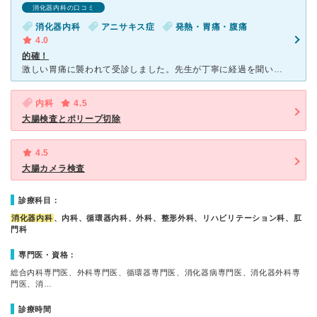
消化器内科の口コミ
消化器内科
アニサキス症
発熱・胃痛・腹痛
4.0
的確！
激しい胃痛に襲われて受診しました。先生が丁寧に経過を聞いてくれ、(生魚の喫食歴があったため)アニサキス症の可能性もあるとのことで、胃カメラをすすめられました。結果的に2匹のアニサキスが摘出され、とても
内科
4.5
大腸検査とポリープ切除
4.5
大腸カメラ検査
診療科目：
消化器内科
、内科、循環器内科、外科、整形外科、リハビリテーション科、肛
門科
専門医・資格：
総合内科専門医、外科専門医、循環器専門医、消化器病専門医、消化器外科専
門医、消…
診療時間