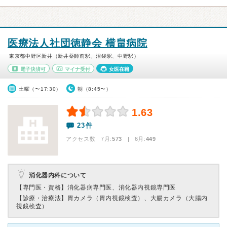
医療法人社団徳静会 横畠病院
東京都中野区新井（新井薬師前駅、沼袋駅、中野駅）
電子決済可
マイナ受付
女医在籍
土曜（〜17:30）
朝（8:45〜）
1.63
23件
アクセス数 7月:
573
| 6月:
449
消化器内科について
【専門医・資格】
消化器病専門医、消化器内視鏡専門医
【診療・治療法】
胃カメラ（胃内視鏡検査）、大腸カメラ（大腸内
視鏡検査）