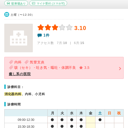
駐車場あり
マイナ受付
(スマホ可)
土曜（〜12:30）
3.10
1件
アクセス数 7月:
10
| 6月:
15
内科
気管支炎
咳（セキ）・吐き気・嘔吐・体調不良
3.5
癒し系の医院
診療科目：
消化器内科
、内科、小児科
診療時間
月
火
水
木
金
土
日
祝
09:00-12:30
15:30-18:30