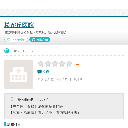
松が丘医院
東京都中野区松が丘（沼袋駅、新井薬師前駅）
マイナ受付
女医在籍
土曜（〜12:00）
－
0件
アクセス数 7月:
12
| 6月:
8
消化器内科について
【専門医・資格】
消化器病専門医
【診療・治療法】
胃カメラ（胃内視鏡検査）
診療科目：