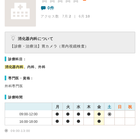
－
0件
アクセス数 7月:
2
| 6月:
10
消化器内科について
【診療・治療法】
胃カメラ（胃内視鏡検査）
診療科目：
消化器内科
、内科、外科
専門医・資格：
外科専門医
診療時間
月
火
水
木
金
土
日
祝
09:00-12:00
16:00-18:00
09:00-13:00