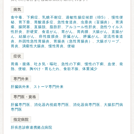
病気
食中毒
、
下痢症
、
乳糖不耐症
、
過敏性腸症候群（IBS）
、
慢性便
秘
、
胃下垂
、
胃酸過多症
、
急性食道炎
、
虫垂炎（盲腸炎）
、
胃潰
瘍
、
腸閉塞
、
直腸脱
、
脂肪肝
、
アルコール性肝炎
、
急性ウイルス
性肝炎
、
肝硬変
、
食道がん
、
胃がん
、
胃肉腫
、
大腸がん
、
直腸が
ん
、
結腸がん
、
癌性腹膜炎
、
肝臓がん
、
膵臓がん
、
逆流性食道
炎
、
外因性急性胃腸炎
、
胃腸炎（急性胃腸炎）
、
大腸ポリープ
、
胃炎
、
潰瘍性大腸炎
、
慢性胃炎
、
便秘
症状
胃痛・腹痛
、
吐き気・嘔吐
、
急性の下痢
、
慢性の下痢
、
血便
、
発
熱
、
便秘
、
胸やけ・胃もたれ
、
食欲不振
、
体重減少
専門外来
肝臓病外来
、
ストーマ専門外来
専門医・資格
肝臓専門医
、
消化器内視鏡専門医
、
消化器病専門医
、
大腸肛門病
専門医
指定病院
肝疾患診療連携拠点病院