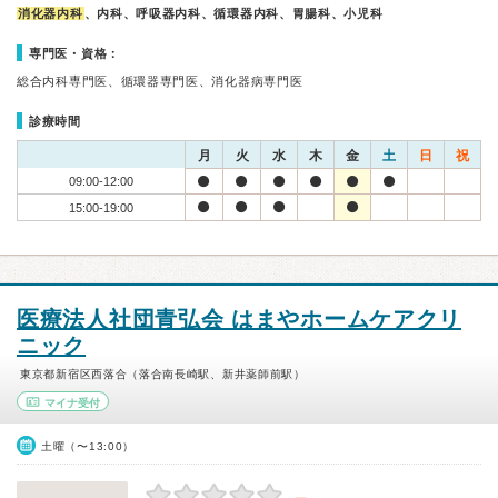
消化器内科
、内科、呼吸器内科、循環器内科、胃腸科、小児科
専門医・資格：
総合内科専門医、循環器専門医、消化器病専門医
診療時間
月
火
水
木
金
土
日
祝
09:00-12:00
15:00-19:00
医療法人社団青弘会 はまやホームケアクリ
ニック
東京都新宿区西落合（落合南長崎駅、新井薬師前駅）
マイナ受付
土曜（〜13:00）