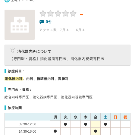
土曜（〜12:30）
－
0件
アクセス数 7月:
4
| 6月:
4
消化器内科について
【専門医・資格】
消化器病専門医、消化器内視鏡専門医
診療科目：
消化器内科
、内科、循環器内科、胃腸科
専門医・資格：
総合内科専門医、消化器病専門医、消化器内視鏡専門医
診療時間
月
火
水
木
金
土
日
祝
09:30-12:30
14:30-18:00