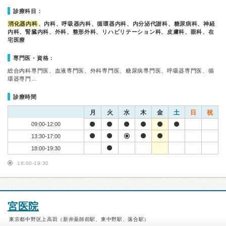
診療科目：
消化器内科
、内科、呼吸器内科、循環器内科、内分泌代謝科、糖尿病科、神経
内科、腎臓内科、外科、整形外科、リハビリテーション科、皮膚科、眼科、在
宅医療
専門医・資格：
総合内科専門医、血液専門医、外科専門医、糖尿病専門医、呼吸器専門医、循
環器専門…
診療時間
月
火
水
木
金
土
日
祝
09:00-12:00
13:30-17:00
18:00-19:30
18:00-19:30
宮医院
東京都中野区上高田（新井薬師前駅、東中野駅、落合駅）