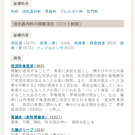
診療科目
内科
、
消化器外科
、
胃腸科
、
アレルギー科
、
肛門科
消化器内科の関連項目（口コミ検索）
診療内容
消化器
(1077)、
排泄（便）
(160)、
再検査・精密検査
(916)、
筋
肉・骨
(871)、
インフルエンザ
(510)
病気
逆流性食道炎
(360)
胃酸が逆流することで、食道に炎症を起こし、胸やけやのどの違
和感などの不快な症状が起こる病気。生活習慣の改善や薬物療法
で逆流症状が治まることが多い病気。また、症状が収まったと治
療を中断すると9割が再発すると言われ、炎症を繰り返していると
食道がんになるリスクが高いといわれる「バレット食道」に変化
することもあるため、早期発見・早期治療が望ましい。なお、厳
密には内視鏡で食道粘膜に炎症が見られる場合を「逆流性食道
炎」、炎症の有無に関わらず、胸やけがある場合を総じて「胃食
道逆流症（GERD）」と呼ぶ。
胃腸炎（急性胃腸炎）
(1027)
腹痛、下痢、嘔吐、吐き気を伴い、発熱を生じる
大腸ポリープ
(229)
血便、肛門からの出血（痛みなし）