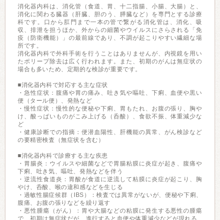
消化器内科は、消化管（食道、胃、十二指腸、小腸、大腸）と、
消化に関わる臓器（肝臓、胆のう、膵臓など）を専門とする診療
科です。口から肛門まで一本の管で繋がる消化管は、消化、吸
収、排泄を担うほか、外からの細菌やウイルスにさらされる「免
疫（防衛機能）」の最前線であり、不調が起こりやすい繊細な場
所です。
消化器内科で外科手術を行うことはありませんが、内視鏡を用い
たポリープ除去は広く行われます。また、初期のがんは無症状の
場合も多いため、定期的な検診が重要です。
■消化器内科で対応する主な症状
・急性症状：腹痛や胃の痛み、吐き気や嘔吐、下痢、血便や黒い
便（タール便）、発熱など
・慢性症状：慢性的な便秘や下痢、胃もたれ、お腹の張り、胸や
け、酸っぱいものがこみ上げる（呑酸）、食欲不振、体重減少な
ど
・健康診断での指摘：便潜血陽性、肝機能の異常、がん検診など
の要精密検査（無症状を含む）
■消化器内科で診療する主な疾患
・胃腸炎：ウイルスや細菌などで胃腸粘膜に炎症が起き、腹痛や
下痢、吐き気、嘔吐、発熱などを伴う
・逆流性食道炎：胃酸が食道に逆流して粘膜に炎症が起こり、胸
やけ、呑酸、喉の違和感などを生じる
・過敏性腸症候群（IBS）：検査では異常がないが、便秘や下痢、
腹痛、お腹の張りなどを繰り返す
・悪性腫瘍（がん）：胃や大腸などの粘膜に発生する悪性の腫瘍
で、初期は無症状だが、進行すると血便や体重減少などが現れる