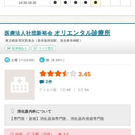
14:30-18:30
オリエンタル診療所
医療法人社団新裕会
東京都新宿区西落合（新井薬師前駅、落合南長崎駅）
駐車場あり
マイナ受付
土曜（〜12:00）
朝（8:30〜）
3.45
2件
アクセス数 7月:
48
| 6月:
54
消化器内科について
【専門医・資格】
消化器病専門医、消化器内視鏡専門医
内科
下痢（子供）
4.0