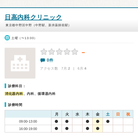
日高内科クリニック
東京都中野区中野（中野駅、新井薬師前駅）
土曜（〜13:00）
－
0件
アクセス数 7月:
2
| 6月:
4
診療科目：
消化器内科
、内科、循環器内科
診療時間
月
火
水
木
金
土
日
祝
09:00-13:00
16:00-19:00