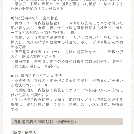
・脂肪肝：肝臓に過度の中性脂肪が溜まった状態で、放置すると
肝炎や肝硬変のリスクが高まる
■消化器内科で行う主な検査
・胃カメラ（胃内視鏡検査）：口や鼻から先端にカメラが付いた
細い管を入れ、食道、胃、十二指腸を直接観察する検査で、ポリ
ープなどの切除やピロリ菌検査も可能
・大腸カメラ（大腸内視鏡検査）：カメラの付いた管を肛門から
挿入し、大腸の粘膜を観察する検査で、ポリープや初期がんの切
除も可能
・腹部超音波検査（エコー）：お腹に超音波を当てて、肝臓や胆
のう、膵臓の状態を調べる
・血液検査、便検査：体内の炎症や肝機能の数値の確認、便潜血
（便に血が混じる）を調べる
■消化器内科で行う主な治療法
・薬物療法：胃酸の分泌を抑える薬や整腸剤、抗菌薬などを用い
た症状のコントロール
・内視鏡治療：内視鏡で発見したポリープや初期のがんを先端に
付いた器具で切除する
・生活習慣の改善指導：便秘症、脂肪肝など生活習慣に関連する
疾患は、薬剤治療と併せて食事、運動、ストレス管理などを指導
する
消化器内科の関連項目（病院検索）
診療・治療法