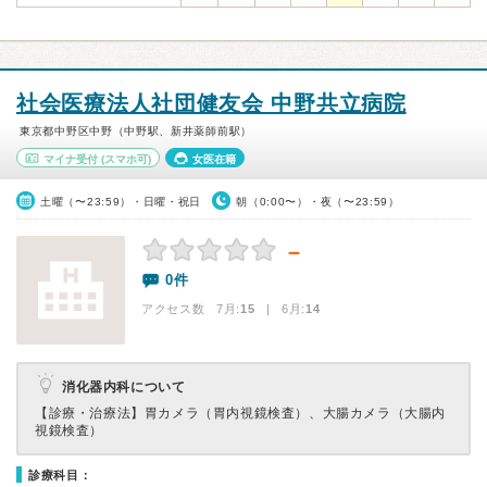
社会医療法人社団健友会 中野共立病院
東京都中野区中野（中野駅、新井薬師前駅）
マイナ受付
(スマホ可)
女医在籍
土曜（〜23:59）・日曜・祝日
朝（0:00〜）・夜（〜23:59）
－
0件
アクセス数 7月:
15
| 6月:
14
消化器内科について
【診療・治療法】
胃カメラ（胃内視鏡検査）、大腸カメラ（大腸内
視鏡検査）
診療科目：