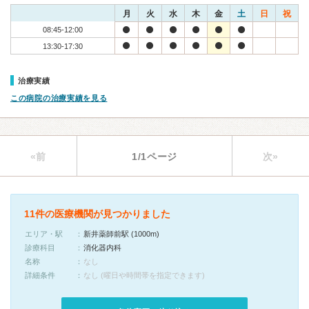
月
火
水
木
金
土
日
祝
08:45-12:00
13:30-17:30
治療実績
この病院の治療実績を見る
«前
1/1ページ
次»
11件の医療機関が見つかりました
エリア・駅
新井薬師前駅 (1000m)
診療科目
消化器内科
名称
なし
詳細条件
なし (曜日や時間帯を指定できます)