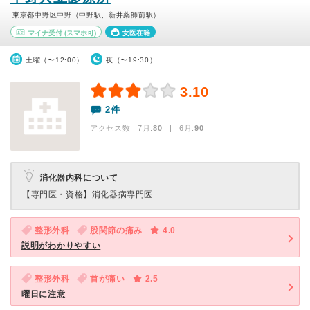
東京都中野区中野（中野駅、新井薬師前駅）
マイナ受付
(スマホ可)
女医在籍
土曜（〜12:00）
夜（〜19:30）
3.10
2件
アクセス数 7月:
80
| 6月:
90
消化器内科について
【専門医・資格】
消化器病専門医
整形外科
股関節の痛み
4.0
説明がわかりやすい
整形外科
首が痛い
2.5
曜日に注意