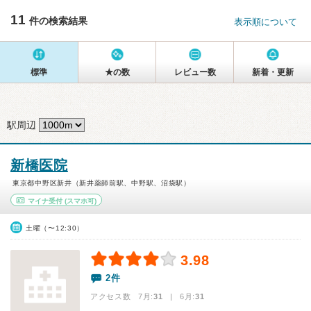
11
件の検索結果
表示順について
標準
★の数
レビュー数
新着・更新
駅周辺
新橋医院
東京都中野区新井（新井薬師前駅、中野駅、沼袋駅）
マイナ受付
(スマホ可)
土曜（〜12:30）
3.98
2件
アクセス数 7月:
31
| 6月:
31