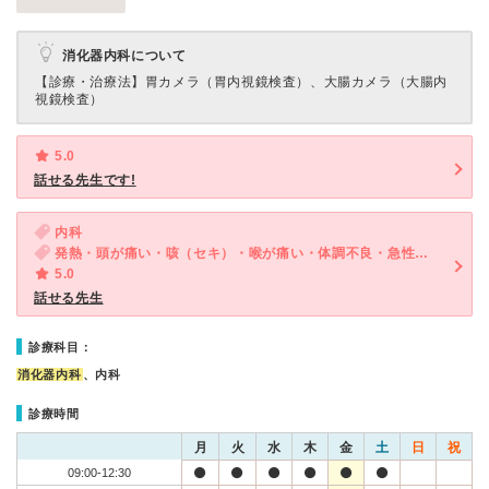
消化器内科について
【診療・治療法】
胃カメラ（胃内視鏡検査）、大腸カメラ（大腸内
視鏡検査）
5.0
話せる先生です!
内科
発熱・頭が痛い・咳（セキ）・喉が痛い・体調不良・急性の下痢
5.0
話せる先生
診療科目：
消化器内科
、内科
診療時間
月
火
水
木
金
土
日
祝
09:00-12:30