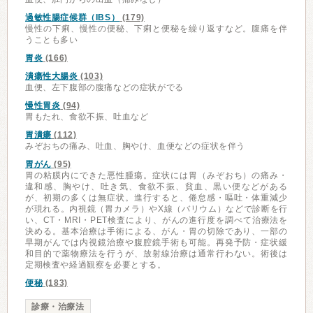
過敏性腸症候群（IBS）
(179)
慢性の下痢、慢性の便秘、下痢と便秘を繰り返すなど。腹痛を伴
うことも多い
胃炎
(166)
潰瘍性大腸炎
(103)
血便、左下腹部の腹痛などの症状がでる
慢性胃炎
(94)
胃もたれ、食欲不振、吐血など
胃潰瘍
(112)
みぞおちの痛み、吐血、胸やけ、血便などの症状を伴う
胃がん
(95)
胃の粘膜内にできた悪性腫瘍。症状には胃（みぞおち）の痛み・
違和感、胸やけ、吐き気、食欲不振、貧血、黒い便などがある
が、初期の多くは無症状。進行すると、倦怠感・嘔吐・体重減少
が現れる。内視鏡（胃カメラ）やX線（バリウム）などで診断を行
い、CT・MRI・PET検査により、がんの進行度を調べて治療法を
決める。基本治療は手術による、がん・胃の切除であり、一部の
早期がんでは内視鏡治療や腹腔鏡手術も可能。再発予防・症状緩
和目的で薬物療法を行うが、放射線治療は通常行わない。術後は
定期検査や経過観察を必要とする。
便秘
(183)
診療・治療法