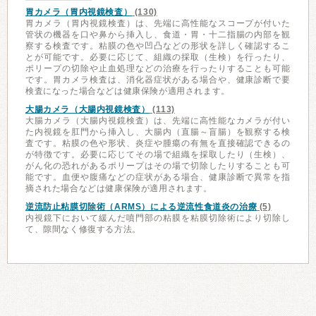
胃カメラ（胃内視鏡検査）
(130)
胃カメラ（胃内視鏡検査）は、先端に高性能なスコープが付いた
管状の機器を口や鼻から挿入し、食道・胃・十二指腸の内部を観
察する検査です。粘膜の色や凹凸などの形状を詳しく確認するこ
とが可能です。必要に応じて、組織の採取（生検）を行ったり、
ポリープの切除や止血処理などの治療を行ったりすることも可能
です。胃カメラ検査は、消化器症状がある場合や、健康診断で要
検査になった場合などは健康保険が適用されます。
大腸カメラ（大腸内視鏡検査）
(113)
大腸カメラ（大腸内視鏡検査）は、先端に高性能なカメラが付い
た内視鏡を肛門から挿入し、大腸内（直腸～盲腸）を観察する検
査です。粘膜の色や形状、炎症や腫瘍の有無を直接確認できるの
が特徴です。必要に応じてその場で組織を採取したり（生検）、
がん化の恐れがあるポリープはその場で切除したりすることも可
能です。血便や腹痛などの症状がある場合、健康診断で異常を指
摘された場合などは健康保険が適用されます。
逆流防止粘膜切除術（ARMS）による逆流性食道炎の治療
(5)
内視鏡下において緩んだ噴門部の粘膜を粘膜切除術により切除し
て、隙間なく修復する方法。