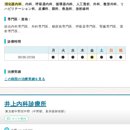
消化器内科
、内科、呼吸器内科、循環器内科、人工透析、外科、整形外科、リ
ハビリテーション科、皮膚科、眼科、救急科、放射線科
専門医・資格：
総合内科専門医、外科専門医、糖尿病専門医、呼吸器専門医、腎臓専門医、透
析専門医…
診療時間
月
火
水
木
金
土
日
祝
00:00-23:59
治療実績
この病院の治療実績を見る
井上内科診療所
東京都中野区中野（中野駅、新井薬師前駅）
マイナ受付