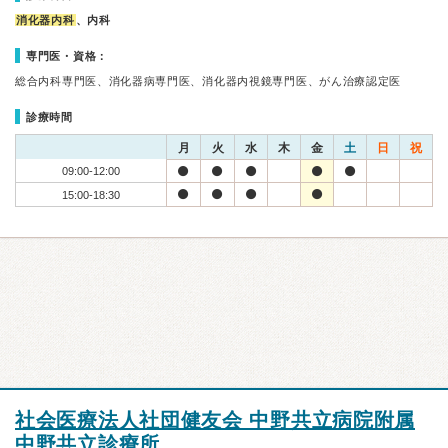
消化器内科
、内科
専門医・資格：
総合内科専門医、消化器病専門医、消化器内視鏡専門医、がん治療認定医
診療時間
月
火
水
木
金
土
日
祝
09:00-12:00
15:00-18:30
社会医療法人社団健友会 中野共立病院附属
中野共立診療所