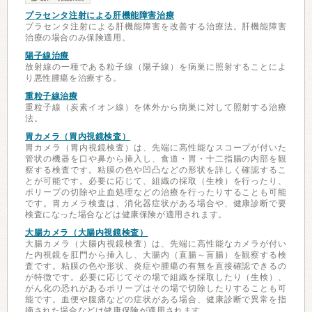
プラセンタ注射による肝機能障害治療
プラセンタ注射による肝機能障害を改善する治療法。肝機能障害
治療の場合のみ保険適用。
陽子線治療
放射線の一種である粒子線（陽子線）を病巣に照射することによ
り悪性腫瘍を治療する。
重粒子線治療
重粒子線（炭素イオン線）を体外から病巣に対して照射する治療
法。
胃カメラ（胃内視鏡検査）
胃カメラ（胃内視鏡検査）は、先端に高性能なスコープが付いた
管状の機器を口や鼻から挿入し、食道・胃・十二指腸の内部を観
察する検査です。粘膜の色や凹凸などの形状を詳しく確認するこ
とが可能です。必要に応じて、組織の採取（生検）を行ったり、
ポリープの切除や止血処理などの治療を行ったりすることも可能
です。胃カメラ検査は、消化器症状がある場合や、健康診断で要
検査になった場合などは健康保険が適用されます。
大腸カメラ（大腸内視鏡検査）
大腸カメラ（大腸内視鏡検査）は、先端に高性能なカメラが付い
た内視鏡を肛門から挿入し、大腸内（直腸～盲腸）を観察する検
査です。粘膜の色や形状、炎症や腫瘍の有無を直接確認できるの
が特徴です。必要に応じてその場で組織を採取したり（生検）、
がん化の恐れがあるポリープはその場で切除したりすることも可
能です。血便や腹痛などの症状がある場合、健康診断で異常を指
摘された場合などは健康保険が適用されます。