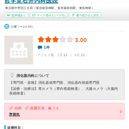
哲学堂石井内科医院
東京都中野区江古田（落合南長崎駅、新井薬師前駅、東長崎駅）
駐車場あり
マイナ受付
(スマホ可)
電子処方せん対応
土曜（〜12:00）
3.00
1件
アクセス数 7月:
22
| 6月:
21
消化器内科について
【専門医・資格】
消化器病専門医、消化器内視鏡専門医
【診療・治療法】
胃カメラ（胃内視鏡検査）、大腸カメラ（大腸内
視鏡検査）
内科
体調不良
3.0
雰囲気
診療科目：