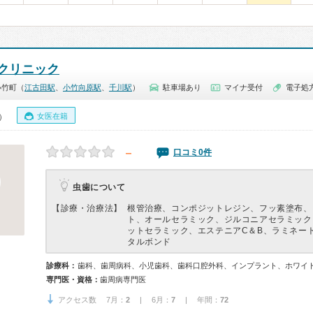
クリニック
小竹町（
江古田駅
、
小竹向原駅
、
千川駅
）
駐車場あり
マイナ受付
電子処
女医在籍
0）
－
口コミ0件
虫歯について
【診療・治療法】
根管治療、コンポジットレジン、フッ素塗布、
ト、オールセラミック、ジルコニアセラミック
ットセラミック、エステニアC＆B、ラミネー
タルボンド
診療科：
歯科、歯周病科、小児歯科、歯科口腔外科、インプラント、ホワイ
専門医・資格：
歯周病専門医
アクセス数 7月：
2
| 6月：
7
| 年間：
72