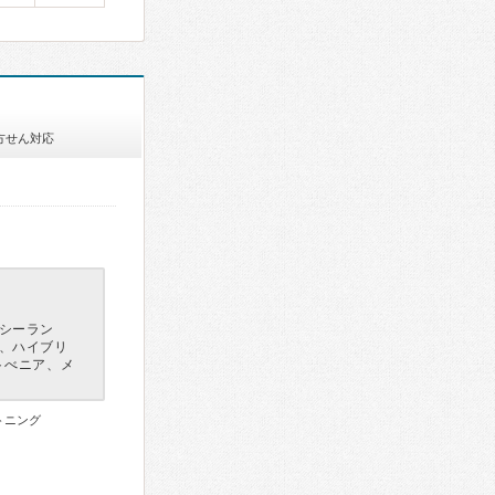
方せん対応
シーラン
、ハイブリ
トべニア、メ
トニング