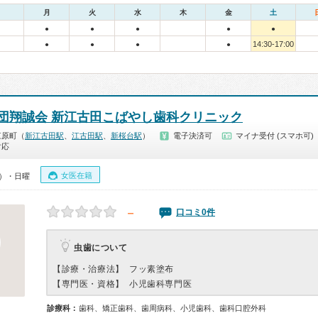
月
火
水
木
金
土
●
●
●
●
●
14:30-17:00
●
●
●
●
団翔誠会 新江古田こばやし歯科クリニック
江原町（
新江古田駅
、
江古田駅
、
新桜台駅
）
電子決済可
マイナ受付 (スマホ可)
対応
女医在籍
0）・日曜
－
口コミ0件
虫歯について
【診療・治療法】
フッ素塗布
【専門医・資格】
小児歯科専門医
診療科：
歯科、矯正歯科、歯周病科、小児歯科、歯科口腔外科