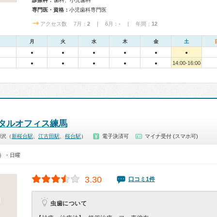
診療科：
歯科、小児歯科
専門医・資格：
小児歯科専門医
アクセス数 7月：
2
| 6月：
-
| 年間：
12
月
火
水
木
金
土
●
●
●
●
●
●
14:00-16:00
●
●
●
●
●
タルオフィス練馬
羽沢（
新桜台駅
、
江古田駅
、
桜台駅
）
電子決済可
マイナ受付 (スマホ可)
0）・日曜
3.30
口コミ1件
虫歯について