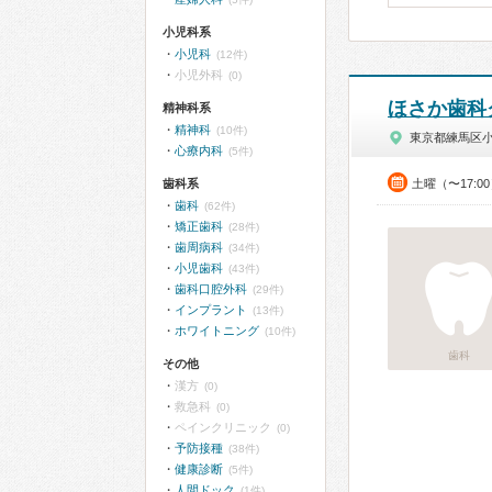
小児科系
小児科
(12件)
小児外科
(0)
ほさか歯科
精神科系
精神科
(10件)
東京都練馬区
心療内科
(5件)
歯科系
土曜（〜17:0
歯科
(62件)
矯正歯科
(28件)
歯周病科
(34件)
小児歯科
(43件)
歯科口腔外科
(29件)
インプラント
(13件)
ホワイトニング
(10件)
歯科
その他
漢方
(0)
救急科
(0)
ペインクリニック
(0)
予防接種
(38件)
健康診断
(5件)
人間ドック
(1件)