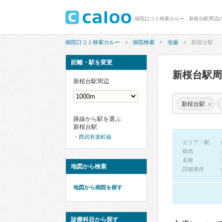
病院口コミ検索カルー - 新桜台駅周辺
病院口コミ検索カルー
病院検索
虫歯
新桜台駅
距離・駅を変更
新桜台駅
新桜台駅周辺
×
新桜台駅
路線から駅を選ぶ
新桜台駅
西武有楽町線
エリア・駅
病気
名称
地図から検索
詳細条件
地図から病院を探す
診療科目から探す