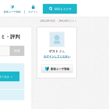
病院をさがす
新規ユーザ登録
ログイン
182,226
病院・
264,163
口コミ
ミ・評判
ゲスト
さん
ログインしてください
新規ユーザ登録
絞り込み »