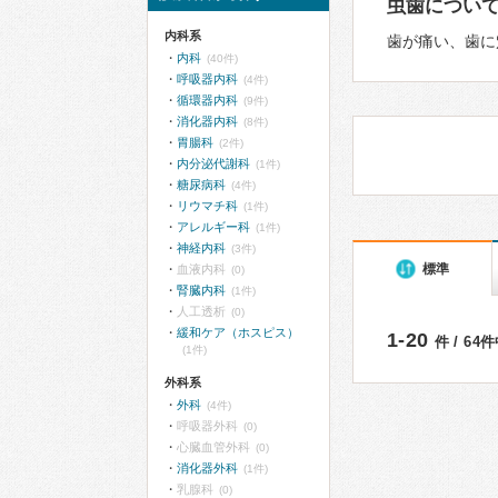
虫歯につい
内科系
歯が痛い、歯に
内科
(40件)
呼吸器内科
(4件)
循環器内科
(9件)
消化器内科
(8件)
胃腸科
(2件)
内分泌代謝科
(1件)
糖尿病科
(4件)
リウマチ科
(1件)
アレルギー科
(1件)
神経内科
(3件)
標準
血液内科
(0)
腎臓内科
(1件)
人工透析
(0)
緩和ケア（ホスピス）
1-20
件 / 64
(1件)
外科系
外科
(4件)
呼吸器外科
(0)
心臓血管外科
(0)
消化器外科
(1件)
乳腺科
(0)