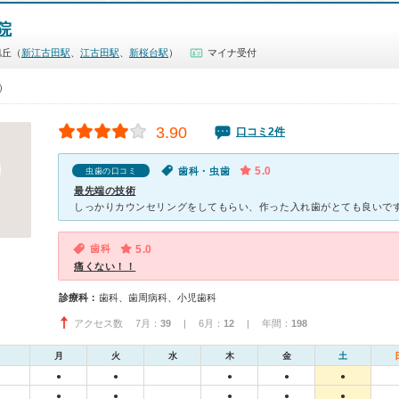
院
旭丘（
新江古田駅
、
江古田駅
、
新桜台駅
）
マイナ受付
0）
3.90
口コミ2件
5.0
歯科・虫歯
虫歯の口コミ
最先端の技術
歯科
5.0
痛くない！！
診療科：
歯科、歯周病科、小児歯科
アクセス数 7月：
39
| 6月：
12
| 年間：
198
月
火
水
木
金
土
●
●
●
●
●
●
●
●
●
●