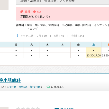
【診療・治療法】
根管治療、フッ素塗布
歯科
4.5
雰囲気がとても良いです
診療科：
歯科、矯正歯科、歯周病科、小児歯科、歯科口腔外科、インプラン
トニング
アクセス数 7月：
30
| 6月：
49
| 年間：
243
月
火
水
木
金
土
●
●
●
●
●
13:30-17:00
13:30
●
●
●
●
院小児歯科
豊玉北（
桜台駅
、
練馬駅
、
新桜台駅
）
駐車場あり