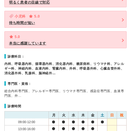
明るく患者の目線で対応
小児科
5.0
待ち時間が短い
5.0
本当に感謝しています
診療科目：
内科、呼吸器内科、循環器内科、消化器内科、糖尿病科、リウマチ科、アレル
ギー科、神経内科、血液内科、腎臓内科、外科、呼吸器外科、心臓血管外科、
消化器外科、乳腺科、脳神経外…
専門医・資格：
総合内科専門医、アレルギー専門医、リウマチ専門医、感染症専門医、血液専
門医、外…
診療時間
月
火
水
木
金
土
日
祝
09:00-12:00
13:00-16:00