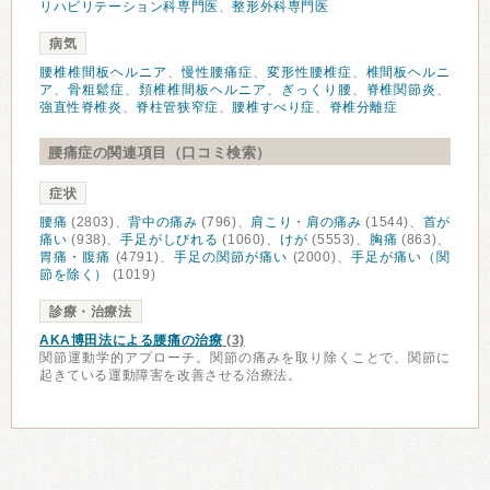
リハビリテーション科専門医
、
整形外科専門医
病気
腰椎椎間板ヘルニア
、
慢性腰痛症
、
変形性腰椎症
、
椎間板ヘルニ
ア
、
骨粗鬆症
、
頚椎椎間板ヘルニア
、
ぎっくり腰
、
脊椎関節炎
、
強直性脊椎炎
、
脊柱管狭窄症
、
腰椎すべり症
、
脊椎分離症
腰痛症の関連項目（口コミ検索）
症状
腰痛
(2803)、
背中の痛み
(796)、
肩こり・肩の痛み
(1544)、
首が
痛い
(938)、
手足がしびれる
(1060)、
けが
(5553)、
胸痛
(863)、
胃痛・腹痛
(4791)、
手足の関節が痛い
(2000)、
手足が痛い（関
節を除く）
(1019)
診療・治療法
AKA博田法による腰痛の治療
(3)
関節運動学的アプローチ。関節の痛みを取り除くことで、関節に
起きている運動障害を改善させる治療法。