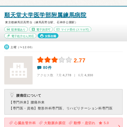
順天堂大学医学部附属練馬病院
東京都練馬区高野台（練馬高野台駅、石神井公園駅）
駐車場あり
電子決済可
マイナ受付
(スマホ可)
電子処方せん対応
女医在籍
土曜（〜12:00）
2.77
80件
アクセス数 7月:
4,778
| 6月:
4,930
腰痛症について
【専門外来】
腰痛外来
【専門医・資格】
整形外科専門医、リハビリテーション科専門医
心臓血管外科
大動脈弁膜症
動悸・息切れ
5.0