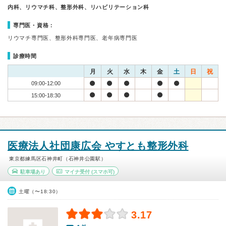
内科、リウマチ科、整形外科、リハビリテーション科
専門医・資格：
リウマチ専門医、整形外科専門医、老年病専門医
診療時間
月
火
水
木
金
土
日
祝
09:00-12:00
15:00-18:30
医療法人社団康広会 やすとも整形外科
東京都練馬区石神井町（石神井公園駅）
駐車場あり
マイナ受付
(スマホ可)
土曜（〜18:30）
3.17