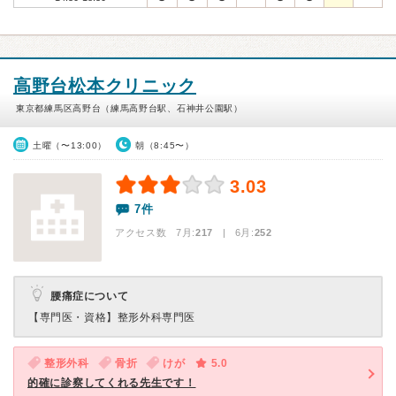
高野台松本クリニック
東京都練馬区高野台（練馬高野台駅、石神井公園駅）
土曜（〜13:00）
朝（8:45〜）
3.03
7件
アクセス数 7月:
217
| 6月:
252
腰痛症について
【専門医・資格】
整形外科専門医
整形外科
骨折
けが
5.0
的確に診察してくれる先生です！