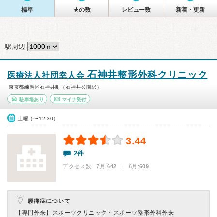
標準
★の数
レビュー数
新着・更新
駅周辺
石神井整形外科クリニック
医療法人社団幸人会
東京都練馬区石神井町（石神井公園駅）
駐車場あり
マイナ受付
土曜（〜12:30）
3.44
2件
アクセス数 7月:
642
| 6月:
609
腰痛症について
【専門外来】
スポーツクリニック・スポーツ整形外科外来