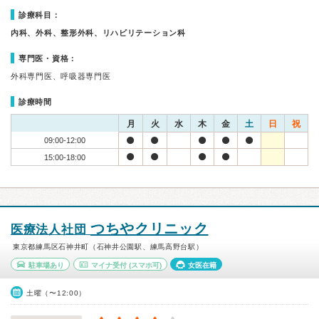
診療科目：
内科、外科、整形外科、リハビリテーション科
専門医・資格：
外科専門医、呼吸器専門医
診療時間
月
火
水
木
金
土
日
祝
09:00-12:00
15:00-18:00
つちやクリニック
医療法人社団
東京都練馬区石神井町（石神井公園駅、練馬高野台駅）
駐車場あり
マイナ受付
(スマホ可)
女医在籍
土曜（〜12:00）