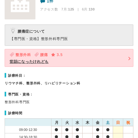
1件
アクセス数 7月:
125
| 6月:
130
腰痛症について
【専門医・資格】
整形外科専門医
整形外科
腰痛
3.5
世話になったけれども
診療科目：
リウマチ科、整形外科、リハビリテーション科
専門医・資格：
整形外科専門医
診療時間
月
火
水
木
金
土
日
祝
09:00-12:30
14:30-18:30