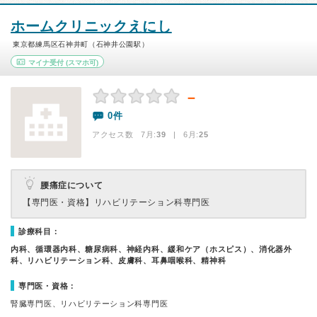
ホームクリニックえにし
東京都練馬区石神井町（石神井公園駅）
マイナ受付
(スマホ可)
－
0件
アクセス数 7月:
39
| 6月:
25
腰痛症について
【専門医・資格】
リハビリテーション科専門医
診療科目：
内科、循環器内科、糖尿病科、神経内科、緩和ケア（ホスピス）、消化器外
科、リハビリテーション科、皮膚科、耳鼻咽喉科、精神科
専門医・資格：
腎臓専門医、リハビリテーション科専門医