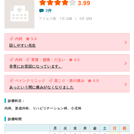
3.99
3件
アクセス数 7月:
118
| 6月:
133
内科
5.0
話しやすい先生
内科
胃痛・腹痛・だるい
4.5
非常にお世話になっています。
ペインクリニック
肩こり・肩の痛み
4.0
あっという間に痛みがなくなりました
診療科目：
内科、形成外科、リハビリテーション科、小児科
診療時間
月
火
水
木
金
土
日
祝