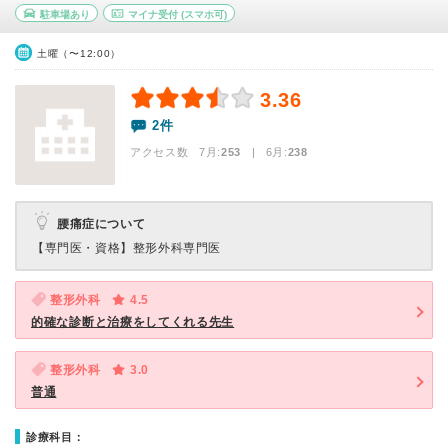
駐車場あり
マイナ受付
(スマホ可)
土曜（〜12:00）
3.36
2件
アクセス数 7月:
253
| 6月:
238
腰痛症について
【専門医・資格】
整形外科専門医
整形外科
4.5
的確な診断と治療をしてくれる先生
整形外科
3.0
普通
診療科目：