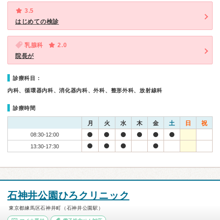
3.5
はじめての検診
乳腺科
2.0
院長が
診療科目：
内科、循環器内科、消化器内科、外科、整形外科、放射線科
診療時間
月
火
水
木
金
土
日
祝
08:30-12:00
13:30-17:30
石神井公園ひろクリニック
東京都練馬区石神井町（石神井公園駅）