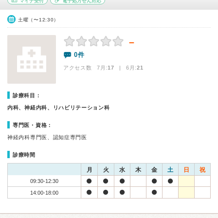
マイナ受付
電子処方せん対応
土曜（〜12:30）
－
0件
アクセス数 7月:
17
| 6月:
21
診療科目：
内科、神経内科、リハビリテーション科
専門医・資格：
神経内科専門医、認知症専門医
診療時間
月
火
水
木
金
土
日
祝
09:30-12:30
14:00-18:00