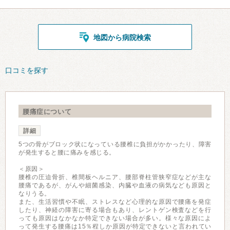
地図から病院検索
口コミを探す
腰痛症について
詳細
5つの骨がブロック状になっている腰椎に負担がかかったり、障害
が発生すると腰に痛みを感じる。
＜原因＞
腰椎の圧迫骨折、椎間板ヘルニア、腰部脊柱管狭窄症などが主な
腰痛であるが、がんや細菌感染、内臓や血液の病気なども原因と
なりうる。
また、生活習慣や不眠、ストレスなど心理的な原因で腰痛を発症
したり、神経の障害に寄る場合もあり、レントゲン検査などを行
っても原因はなかなか特定できない場合が多い。様々な原因によ
って発生する腰痛は15％程しか原因が特定できないと言われてい