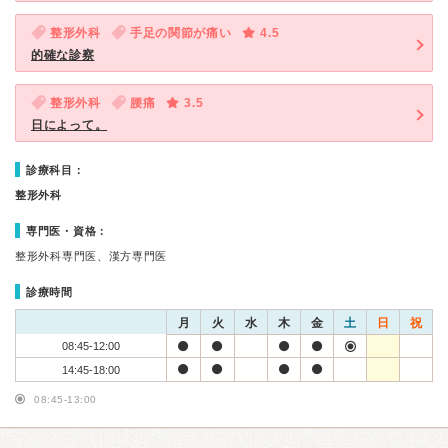
整形外科
手足の関節が痛い
4.5
的確な診察
整形外科
腰痛
3.5
日によって。
診療科目：
整形外科
専門医・資格：
整形外科専門医、漢方専門医
診療時間
月
火
水
木
金
土
日
祝
08:45-12:00
14:45-18:00
08:45-13:00