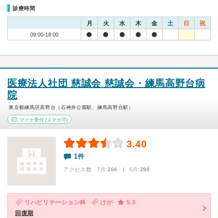
診療時間
月
火
水
木
金
土
日
祝
09:00-18:00
医療法人社団 慈誠会 慈誠会・練馬高野台病
院
東京都練馬区高野台（石神井公園駅、練馬高野台駅）
マイナ受付
(スマホ可)
3.40
1件
アクセス数 7月:
264
| 6月:
298
リハビリテーション科
けが
5.0
回復期