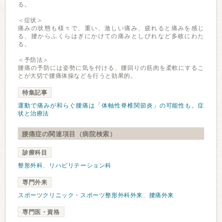
る。
＜症状＞
痛みの状態も様々で、重い、激しい痛み、疲れると痛みを感じ
る、腰からふくらはぎにかけての痛みとしびれなど多岐にわた
る。
＜予防法＞
腰痛の予防には姿勢に気を付ける、腰回りの筋肉を柔軟にするこ
とが大切で腰痛体操などを行うと効果的。
特集記事
運動で痛みが和らぐ腰痛は「体軸性脊椎関節炎」の可能性も。症
状と治療法
腰痛症の関連項目（病院検索）
診療科目
整形外科
、
リハビリテーション科
専門外来
スポーツクリニック・スポーツ整形外科外来
、
腰痛外来
専門医・資格