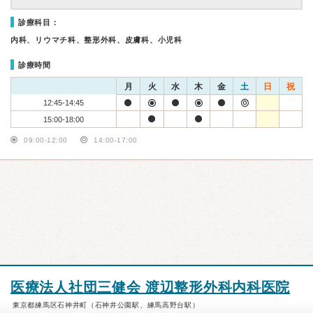
診療科目：
内科、リウマチ科、整形外科、皮膚科、小児科
診療時間
月
火
水
木
金
土
日
祝
12:45-14:45
15:00-18:00
09:00-12:00
14:00-17:00
医療法人社団三健会 渡辺整形外科内科医院
東京都練馬区石神井町（石神井公園駅、練馬高野台駅）