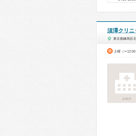
須澤クリニ
東京都練馬区
土曜（〜12:0
診療所