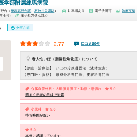
医学部附属練馬病院
高野台（
練馬高野台駅
、
石神井公園駅
）
駐車場あり
電子決済可
治療実績
マホ可)
電子処方せん対応
女医在籍
0）
2.77
口コミ80件
老人性いぼ（脂漏性角化症）について
【診療・治療法】
いぼの冷凍凝固法（液体窒素）
【専門医・資格】
形成外科専門医、皮膚科専門医
心臓血管外科・大動脈弁膜症・動悸・息切れ
5.0
明るく患者の目線で対応
小児科
5.0
待ち時間が短い
5.0
本当に感謝しています