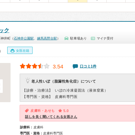
ック
石神井町（
石神井公園駅
、
練馬高野台駅
）
駐車場あり
マイナ受付
女医在籍
0）
3.54
口コミ1件
老人性いぼ（脂漏性角化症）について
【診療・治療法】
いぼの冷凍凝固法（液体窒素）
【専門医・資格】
皮膚科専門医
皮膚科・あせも
5.0
話しを良く聞いてくれる女医さん
診療科：
皮膚科
専門医・資格：
皮膚科専門医