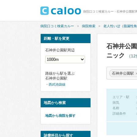
病院口コミ検索カルー
病院検索
老人性いぼ（脂漏性角
距離・駅を変更
石神井公園
石神井公園駅周辺
ニック
（1
石神井公園駅
路線から駅を選ぶ
石神井公園駅
西武池袋線
エリア・駅
地図から検索
病気
名称
詳細条件
地図から病院を探す
診療科目から探す