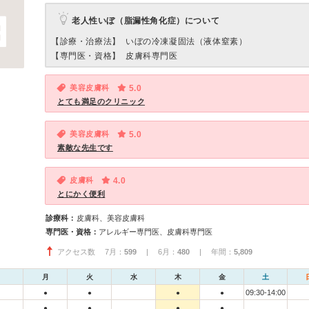
老人性いぼ（脂漏性角化症）について
【診療・治療法】
いぼの冷凍凝固法（液体窒素）
【専門医・資格】
皮膚科専門医
美容皮膚科
5.0
とても満足のクリニック
美容皮膚科
5.0
素敵な先生です
皮膚科
4.0
とにかく便利
診療科：
皮膚科、美容皮膚科
専門医・資格：
アレルギー専門医、皮膚科専門医
アクセス数 7月：
599
| 6月：
480
| 年間：
5,809
月
火
水
木
金
土
09:30-14:00
●
●
●
●
●
●
●
●