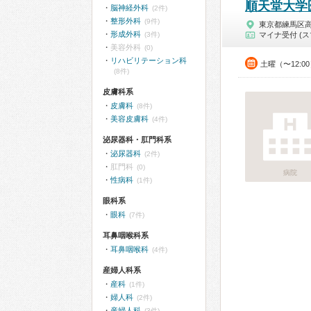
順天堂大学
脳神経外科
(2件)
整形外科
(9件)
東京都練馬区
形成外科
(3件)
マイナ受付 (ス
美容外科
(0)
リハビリテーション科
土曜（〜12:0
(8件)
皮膚科系
皮膚科
(8件)
美容皮膚科
(4件)
泌尿器科・肛門科系
泌尿器科
(2件)
肛門科
(0)
病院
性病科
(1件)
眼科系
眼科
(7件)
耳鼻咽喉科系
耳鼻咽喉科
(4件)
産婦人科系
産科
(1件)
婦人科
(2件)
産婦人科
(3件)