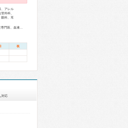
科、アレル
血管外科、
、眼科、耳
総合内科専門医、アレルギー専門医、リウマチ専門医、感染症専門医、血液専門医、外科専門医、糖尿病専門医、内分泌代謝科専門医、呼吸器専門医、呼吸器外科専門医、気管支鏡専門医、循環器専門医、心臓血管外科専門医、不整脈専門医、消化器病専門医、消化器外科専門医、肝臓専門医、大腸肛門病専門医、消化器内視鏡専門医、泌尿器科専門医、腎臓専門医、透析専門医、脳血管内治療専門医、神経内科専門医、脳神経外科専門医、頭痛専門医、整形外科専門医、手外科専門医、リハビリテーション科専門医、脊椎脊髄外科専門医、形成外科専門医、皮膚科専門医、眼科専門医、気管食道科専門医、耳鼻咽喉科専門医、めまい相談医、産婦人科専門医、婦人科腫瘍専門医、乳腺専門医、産科婦人科腹腔鏡技術認定医、周産期(新生児)専門医、小児科専門医、小児外科専門医、老年病専門医、認知症専門医、一般病院連携精神医学専門医、精神科専門医、麻酔科専門医、ペインクリニック専門医、細胞診専門医、超音波専門医、病理専門医、口腔外科専門医、核医学専門医、放射線科専門医、救急科専門医、がん治療認定医
日
祝
ん対応