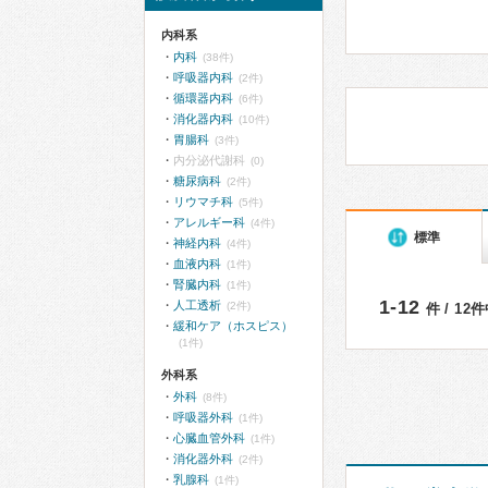
内科系
内科
(38件)
呼吸器内科
(2件)
循環器内科
(6件)
消化器内科
(10件)
胃腸科
(3件)
内分泌代謝科
(0)
糖尿病科
(2件)
リウマチ科
(5件)
アレルギー科
(4件)
標準
神経内科
(4件)
血液内科
(1件)
腎臓内科
(1件)
1-12
人工透析
(2件)
件 / 12
緩和ケア（ホスピス）
(1件)
外科系
外科
(8件)
呼吸器外科
(1件)
心臓血管外科
(1件)
消化器外科
(2件)
乳腺科
(1件)