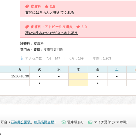
皮膚科
3.5
質問にはきちんと答えてくれる
皮膚科・アトピー性皮膚炎
3.0
凄い先生みたいだがぶっきらぼう
診療科：
皮膚科
専門医・資格：
皮膚科専門医
アクセス数 7月：
147
| 6月：
159
| 年間：
1,903
月
火
水
木
金
土
15:00-18:30
●
●
●
●
●
●
高野台（
石神井公園駅
、
練馬高野台駅
）
駐車場あり
マイナ受付 (スマホ可)
0）