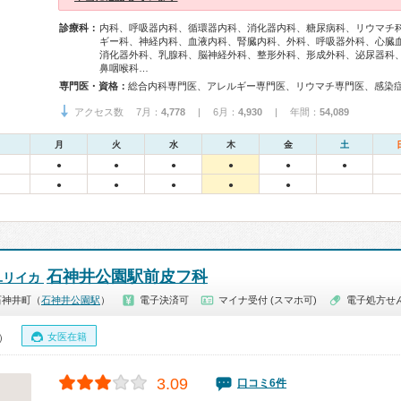
診療科：
内科、呼吸器内科、循環器内科、消化器内科、糖尿病科、リウマチ
ギー科、神経内科、血液内科、腎臓内科、外科、呼吸器外科、心臓
消化器外科、乳腺科、脳神経外科、整形外科、形成外科、泌尿器科
鼻咽喉科…
専門医・資格：
アクセス数 7月：
4,778
| 6月：
4,930
| 年間：
54,089
月
火
水
木
金
土
●
●
●
●
●
●
●
●
●
●
●
石神井公園駅前皮フ科
ユリイカ
石神井町（
石神井公園駅
）
電子決済可
マイナ受付 (スマホ可)
電子処方せ
女医在籍
0）
3.09
口コミ6件