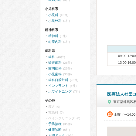
小児科系
小児科
(13件)
小児外科
(1件)
精神科系
精神科
(3件)
心療内科
(1件)
歯科系
09:00-12:00
歯科
(46件)
矯正歯科
13:00-16:00
(26件)
歯周病科
(26件)
小児歯科
(33件)
歯科口腔外科
(23件)
インプラント
(6件)
ホワイトニング
(7件)
医療法人社団
その他
東京都練馬区
漢方
(0)
救急科
(0)
土曜（〜14:0
ペインクリニック
(0)
予防接種
(35件)
健康診断
(5件)
人間ドック
(1件)