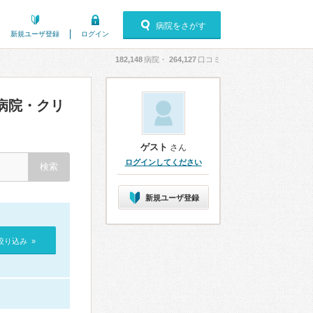
病院をさがす
新規ユーザ登録
ログイン
182,148
病院・
264,127
口コミ
病院・クリ
ゲスト
さん
ログインしてください
新規ユーザ登録
絞り込み »