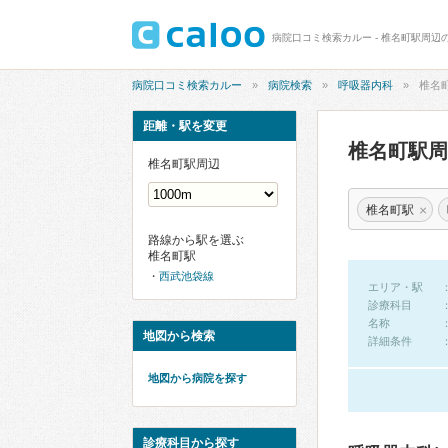
病院口コミ検索カルー - 椎名町駅周辺
病院口コミ検索カルー
病院検索
呼吸器内科
椎名
距離・駅を変更
椎名町駅
椎名町駅周辺
×
椎名町駅
路線から駅を選ぶ
椎名町駅
西武池袋線
エリア・駅
診療科目
名称
地図から検索
詳細条件
地図から病院を探す
診療科目から探す