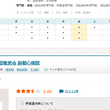
科、泌尿器科、在宅医療
専門医・資格：
アクセス数 7月：
584
| 6月：
602
| 年間：
8,014
月
火
水
木
金
土
●
●
●
●
●
●
●
●
●
●
●
●
●
●
●
団敬悠会 副都心病院
要町（
要町駅
、
椎名町駅
、
千川駅
）
マイナ受付 (スマホ可)
0）
3.49
口コミ1件
呼吸器内科について