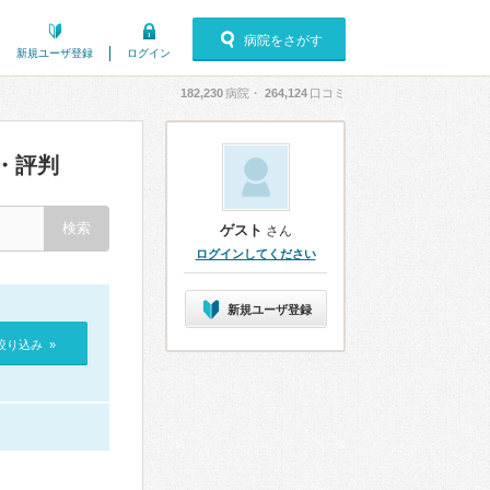
病院をさがす
新規ユーザ登録
ログイン
182,230
病院・
264,124
口コミ
・評判
ゲスト
さん
ログインしてください
新規ユーザ登録
絞り込み »