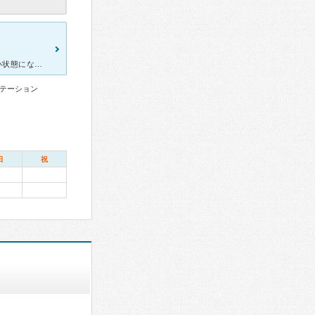
3月に風邪をこじらせて、元々持っていた喘息が 辛くなり夜も寝れない状態になり、翌朝病院に行く事にしました。職場の近くに新しく出来た病院があったためそこに行く事にしました。入った瞬間、ここは病院！？と
テーション
日
祝