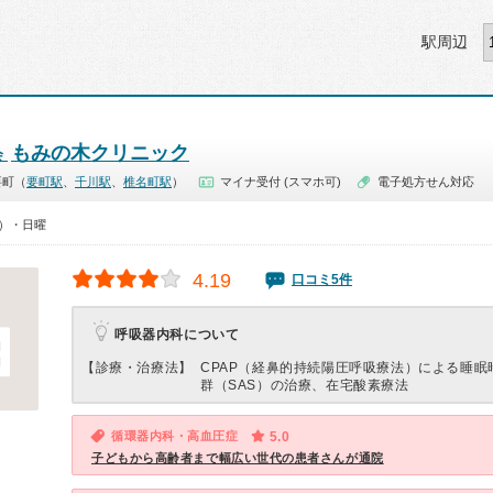
駅周辺
もみの木クリニック
会
要町（
要町駅
、
千川駅
、
椎名町駅
）
マイナ受付 (スマホ可)
電子処方せん対応
5）・日曜
4.19
口コミ5件
呼吸器内科について
【診療・治療法】
CPAP（経鼻的持続陽圧呼吸療法）による睡眠
群（SAS）の治療、在宅酸素療法
循環器内科・高血圧症
5.0
子どもから高齢者まで幅広い世代の患者さんが通院