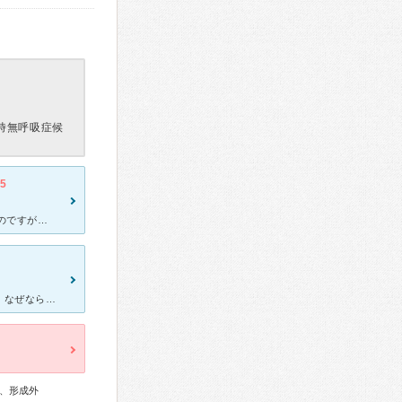
時無呼吸症候
.5
主に喘息、高血圧で通ってます(30代前半) 金曜日の午前中によく行くのですが早めに行けばさほど待ち時間はないかと思います。 いつもスムーズに受付が済み、席まで保険証を持ってきてくれます。 診察の
何か身体に支障を来たした時は、この病院を訪ねることにしています。なぜなら、大概の症状に対応してくれるからです。過去に、血圧が高くて偏頭痛に悩んだ時も、インフルエンザにかかったと思った時も、下痢と嘔吐が
、形成外