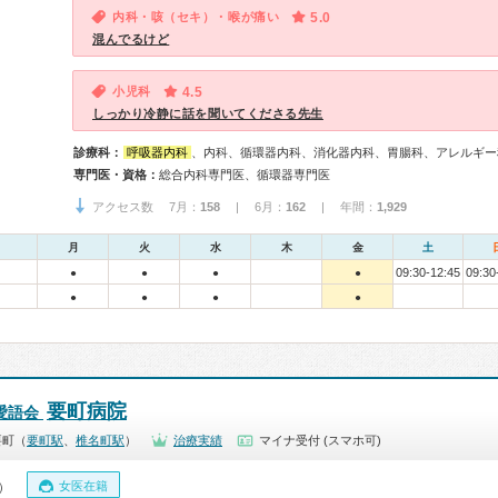
内科・咳（セキ）・喉が痛い
5.0
混んでるけど
小児科
4.5
しっかり冷静に話を聞いてくださる先生
診療科：
呼吸器内科
、内科、循環器内科、消化器内科、胃腸科、アレルギー
専門医・資格：
総合内科専門医、循環器専門医
アクセス数 7月：
158
| 6月：
162
| 年間：
1,929
月
火
水
木
金
土
09:30-12:45
09:30
●
●
●
●
●
●
●
●
要町病院
愛語会
要町（
要町駅
、
椎名町駅
）
治療実績
マイナ受付 (スマホ可)
女医在籍
0）