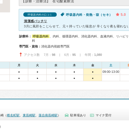
【診療・治療法】
在宅酸素療法
5.0
呼吸器内科・発熱・咳（セキ）
呼吸器内科の口コミ
清潔感バッチリ
診療科：
呼吸器内科
、内科、循環器内科、消化器内科、血液内科、リハビリ
科
専門医・資格：
消化器内視鏡専門医
アクセス数 7月：
98
| 6月：
95
| 年間：
1,080
月
火
水
木
金
土
09:00-13:00
●
●
●
●
●
●
●
●
●
●
長崎（
椎名町駅
、
東長崎駅
、
落合南長崎駅
）
駐車場あり
マイナ受付
0）