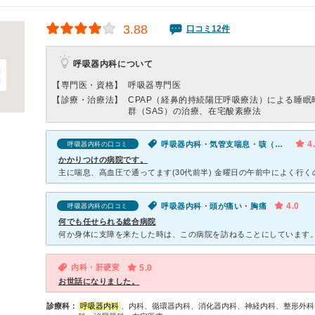
3.88
口コミ12件
呼吸器内科について
【専門医・資格】
呼吸器専門医
【診療・治療法】
CPAP（経鼻的持続陽圧呼吸療法）による睡眠
群（SAS）の治療、在宅酸素療法
4
呼吸器内科・気管支喘息・咳（セキ）
呼吸器内科の口コミ
かかりつけの病院です。
4.0
呼吸器内科・頭が痛い・胸痛
呼吸器内科の口コミ
何でも任せられる総合病院
内科・肝硬変
5.0
お世話になりました。
診療科：
呼吸器内科
、内科、循環器内科、消化器内科、神経内科、整形外科