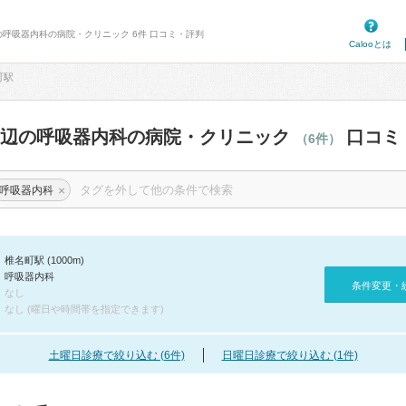
の呼吸器内科の病院・クリニック 6件 口コミ・評判
Calooとは
町駅
周辺の呼吸器内科の病院・クリニック
口コミ
（6件）
×
呼吸器内科
椎名町駅 (1000m)
呼吸器内科
条件変更・
なし
なし (曜日や時間帯を指定できます)
土曜日診療で絞り込む (6件)
日曜日診療で絞り込む (1件)