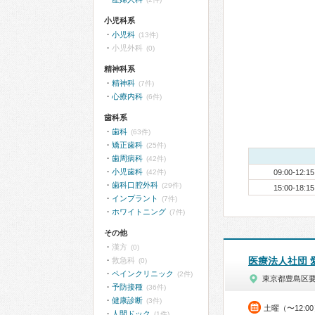
小児科系
小児科
(13件)
小児外科
(0)
精神科系
精神科
(7件)
心療内科
(6件)
歯科系
歯科
(63件)
矯正歯科
(25件)
歯周病科
(42件)
小児歯科
(42件)
09:00-12:15
歯科口腔外科
(29件)
15:00-18:15
インプラント
(7件)
ホワイトニング
(7件)
その他
漢方
(0)
医療法人社団 
救急科
(0)
ペインクリニック
(2件)
東京都豊島区
予防接種
(36件)
健康診断
(3件)
土曜（〜12:0
人間ドック
(1件)