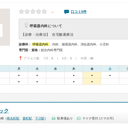
－
口コミ0件
呼吸器内科について
【診療・治療法】
在宅酸素療法
診療科：
呼吸器内科
、内科、循環器内科、消化器内科、小児科
専門医・資格：
総合内科専門医
アクセス数 7月：
5
| 6月：
3
| 年間：
46
月
火
水
木
金
土
●
●
●
●
●
●
●
●
●
ック
長崎（
椎名町駅
、
要町駅
、
千川駅
）
駐車場あり
マイナ受付 (スマホ可)