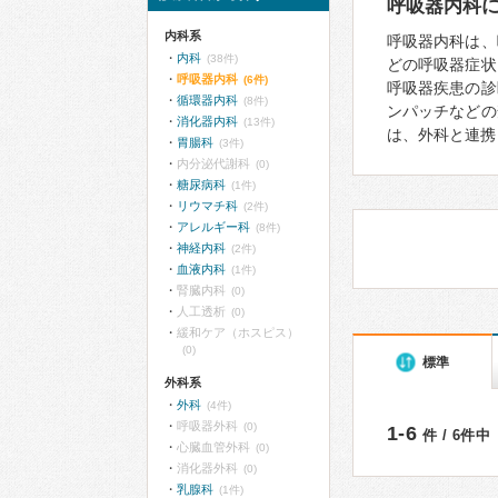
呼吸器内科
内科系
呼吸器内科は、
内科
(38件)
どの呼吸器症状
呼吸器内科
(6件)
呼吸器疾患の診
循環器内科
(8件)
ンパッチなどの
消化器内科
(13件)
は、外科と連携
胃腸科
(3件)
内分泌代謝科
(0)
糖尿病科
(1件)
リウマチ科
(2件)
アレルギー科
(8件)
神経内科
(2件)
血液内科
(1件)
腎臓内科
(0)
人工透析
(0)
緩和ケア（ホスピス）
(0)
標準
外科系
外科
(4件)
呼吸器外科
(0)
1-6
件 / 6件中
心臓血管外科
(0)
消化器外科
(0)
乳腺科
(1件)