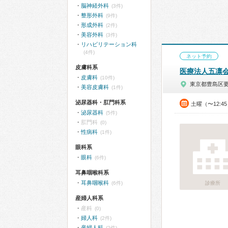
脳神経外科
(3件)
整形外科
(9件)
形成外科
(2件)
美容外科
(3件)
リハビリテーション科
(4件)
ネット予約
皮膚科系
医療法人五凛
皮膚科
(10件)
東京都豊島区
美容皮膚科
(1件)
泌尿器科・肛門科系
土曜（〜12:4
泌尿器科
(5件)
肛門科
(0)
性病科
(1件)
眼科系
眼科
(6件)
耳鼻咽喉科系
耳鼻咽喉科
(6件)
診療所
産婦人科系
産科
(0)
婦人科
(2件)
産婦人科
(2件)