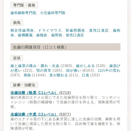
専門医・資格
歯科麻酔専門医
、
小児歯科専門医
病気
根尖性歯周炎
、
ドライマウス
、
智歯周囲炎
、
真性口臭症
、
歯肉
炎
、
歯槽膿漏
、
歯髄炎
、
歯周病
、
仮性口臭症
虫歯の関連項目（口コミ検索）
症状
歯と歯茎の痛み・腫れ・出血
(2360)、
歯がしみる
(528)、
歯並び
が悪い
(222)、
顎の異常
(185)、
頭が痛い
(6103)、
口の中の荒れ
(197)、
発熱
(11444)、
首が腫れる
(211)、
口臭
(103)
診療・治療法
虫歯治療（軽度, C1レベル）
(5719)
歯の表面のエナメル質にできた虫歯部分を削り取り、コンポジッ
トレジン（樹脂の補綴物）で虫歯の進行を抑える。保険適用が可
能。
虫歯治療（中度, C2レベル）
(5977)
歯のエナメル質の下にある象牙質に達した虫歯の治療。麻酔を用
いて虫歯に感染した部分を削り取り、詰め物で歯を修復する。保
険適用が可能。