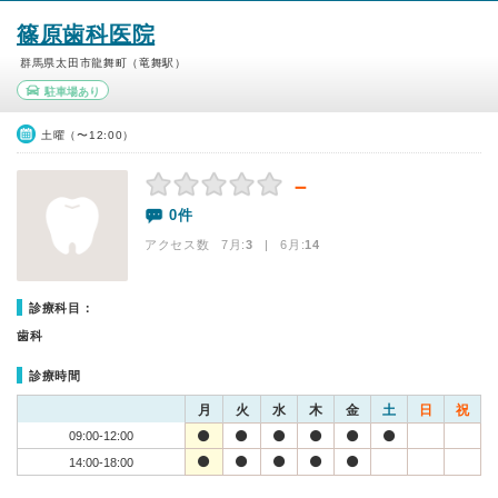
篠原歯科医院
群馬県太田市龍舞町（竜舞駅）
駐車場あり
土曜（〜12:00）
－
0件
アクセス数 7月:
3
| 6月:
14
診療科目：
歯科
診療時間
月
火
水
木
金
土
日
祝
09:00-12:00
14:00-18:00