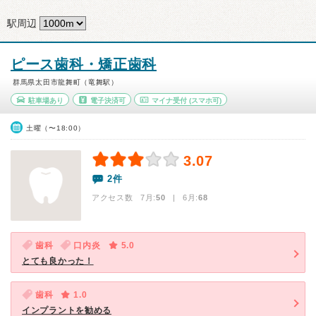
駅周辺
ピース歯科・矯正歯科
群馬県太田市龍舞町（竜舞駅）
駐車場あり
電子決済可
マイナ受付
(スマホ可)
土曜（〜18:00）
3.07
2件
アクセス数 7月:
50
| 6月:
68
歯科
口内炎
5.0
とても良かった！
歯科
1.0
インプラントを勧める