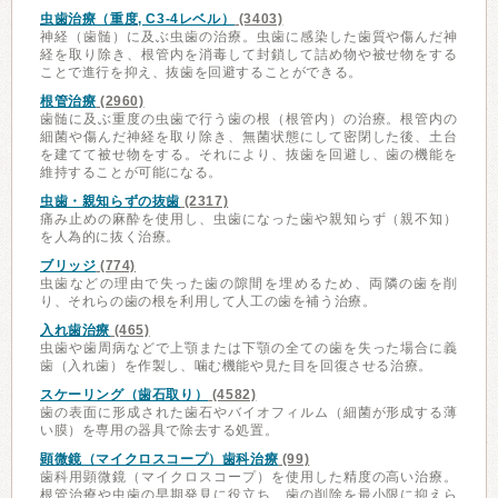
虫歯治療（重度, C3-4レベル）
(3403)
神経（歯髄）に及ぶ虫歯の治療。虫歯に感染した歯質や傷んだ神
経を取り除き、根管内を消毒して封鎖して詰め物や被せ物をする
ことで進行を抑え、抜歯を回避することができる。
根管治療
(2960)
歯髄に及ぶ重度の虫歯で行う歯の根（根管内）の治療。根管内の
細菌や傷んだ神経を取り除き、無菌状態にして密閉した後、土台
を建てて被せ物をする。それにより、抜歯を回避し、歯の機能を
維持することが可能になる。
虫歯・親知らずの抜歯
(2317)
痛み止めの麻酔を使用し、虫歯になった歯や親知らず（親不知）
を人為的に抜く治療。
ブリッジ
(774)
虫歯などの理由で失った歯の隙間を埋めるため、両隣の歯を削
り、それらの歯の根を利用して人工の歯を補う治療。
入れ歯治療
(465)
虫歯や歯周病などで上顎または下顎の全ての歯を失った場合に義
歯（入れ歯）を作製し、噛む機能や見た目を回復させる治療。
スケーリング（歯石取り）
(4582)
歯の表面に形成された歯石やバイオフィルム（細菌が形成する薄
い膜）を専用の器具で除去する処置。
顕微鏡（マイクロスコープ）歯科治療
(99)
歯科用顕微鏡（マイクロスコープ）を使用した精度の高い治療。
根管治療や虫歯の早期発見に役立ち、歯の削除を最小限に抑えら