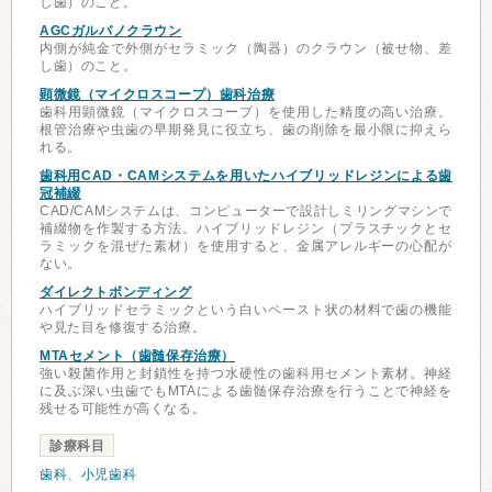
し歯）のこと。
AGCガルバノクラウン
内側が純金で外側がセラミック（陶器）のクラウン（被せ物、差
し歯）のこと。
顕微鏡（マイクロスコープ）歯科治療
歯科用顕微鏡（マイクロスコープ）を使用した精度の高い治療。
根管治療や虫歯の早期発見に役立ち、歯の削除を最小限に抑えら
れる。
歯科用CAD・CAMシステムを用いたハイブリッドレジンによる歯
冠補綴
CAD/CAMシステムは、コンピューターで設計しミリングマシンで
補綴物を作製する方法。ハイブリッドレジン（プラスチックとセ
ラミックを混ぜた素材）を使用すると、金属アレルギーの心配が
ない。
ダイレクトボンディング
ハイブリッドセラミックという白いペースト状の材料で歯の機能
や見た目を修復する治療。
MTAセメント（歯髄保存治療）
強い殺菌作用と封鎖性を持つ水硬性の歯科用セメント素材。神経
に及ぶ深い虫歯でもMTAによる歯髄保存治療を行うことで神経を
残せる可能性が高くなる。
診療科目
歯科
、
小児歯科