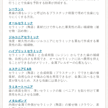
行うことで虫歯を予防する効果が持続する。
シーラント
奥歯の溝をレジンと呼ばれるプラスチック樹脂で埋めて虫歯にな
りにくくする方法。
オールセラミック
セラミック（陶器）素材だけで作られた審美性の高い補綴物（被
せ物・詰め物）。
ジルコニアセラミック
強度・耐久性の高いジルコニアにセラミックを重ねて作成する審
美性の高い補綴物。
ハイブリットセラミック
セラミック（陶器）と合成樹脂（レジン）からできた歯の補綴
物。自然な白さを再現でき、オールセラミックに比べ費用を抑え
ることができるのがメリット。金属アレルギーの心配もない。
エステニアC＆B
セラミック（陶器）と合成樹脂（プラスチック）でできた歯の修
復材。自然な白さや噛み心地を再現できるが、金属に比べると強
度が落ちるため、大きな虫歯には適さない。
ラミネートべニア
歯の表面を削り、薄いセラミックの板（ベニア）を貼り付けて審
美性を向上させる治療。
メタルボンド
内側が金属で外側がセラミック（陶器）の被せ物（クラウン、差