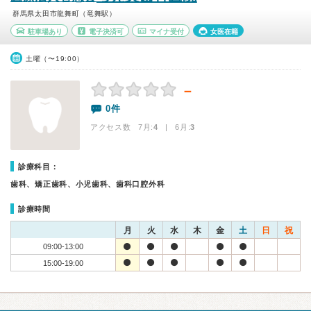
群馬県太田市龍舞町（竜舞駅）
駐車場あり
電子決済可
マイナ受付
女医在籍
土曜（〜19:00）
－
0件
アクセス数 7月:
4
| 6月:
3
診療科目：
歯科、矯正歯科、小児歯科、歯科口腔外科
診療時間
月
火
水
木
金
土
日
祝
09:00-13:00
15:00-19:00