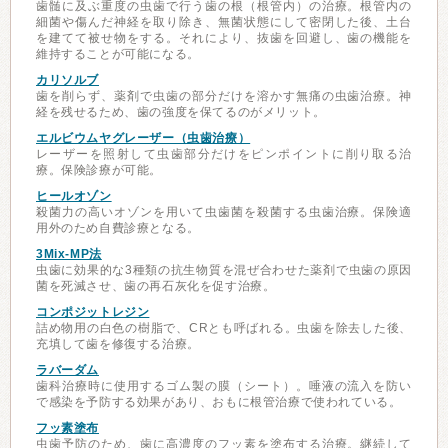
歯髄に及ぶ重度の虫歯で行う歯の根（根管内）の治療。根管内の
細菌や傷んだ神経を取り除き、無菌状態にして密閉した後、土台
を建てて被せ物をする。それにより、抜歯を回避し、歯の機能を
維持することが可能になる。
カリソルブ
歯を削らず、薬剤で虫歯の部分だけを溶かす無痛の虫歯治療。神
経を残せるため、歯の強度を保てるのがメリット。
エルビウムヤグレーザー（虫歯治療）
レーザーを照射して虫歯部分だけをピンポイントに削り取る治
療。保険診療が可能。
ヒールオゾン
殺菌力の高いオゾンを用いて虫歯菌を殺菌する虫歯治療。保険適
用外のため自費診療となる。
3Mix-MP法
虫歯に効果的な3種類の抗生物質を混ぜ合わせた薬剤で虫歯の原因
菌を死滅させ、歯の再石灰化を促す治療。
コンポジットレジン
詰め物用の白色の樹脂で、CRとも呼ばれる。虫歯を除去した後、
充填して歯を修復する治療。
ラバーダム
歯科治療時に使用するゴム製の膜（シート）。唾液の流入を防い
で感染を予防する効果があり、おもに根管治療で使われている。
フッ素塗布
虫歯予防のため、歯に高濃度のフッ素を塗布する治療。継続して