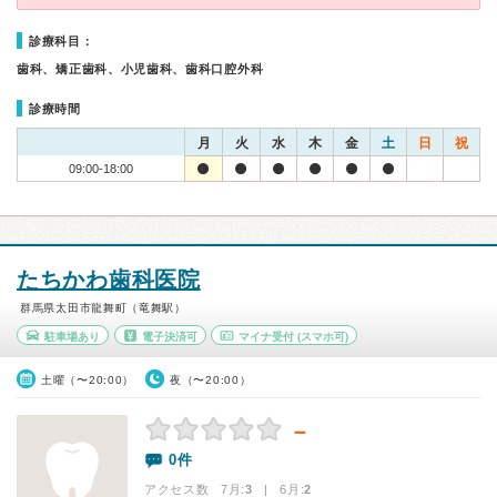
診療科目：
歯科、矯正歯科、小児歯科、歯科口腔外科
診療時間
月
火
水
木
金
土
日
祝
09:00-18:00
たちかわ歯科医院
群馬県太田市龍舞町（竜舞駅）
駐車場あり
電子決済可
マイナ受付
(スマホ可)
土曜（〜20:00）
夜（〜20:00）
－
0件
アクセス数 7月:
3
| 6月:
2