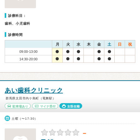
診療科目：
歯科、小児歯科
診療時間
月
火
水
木
金
土
日
祝
09:00-13:00
14:30-20:00
あい歯科クリニック
群馬県太田市内ケ島町（竜舞駅）
駐車場あり
マイナ受付
女医在籍
土曜（〜17:30）
－