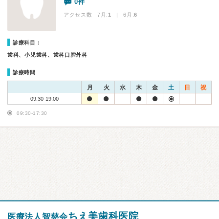
0件
アクセス数 7月:
1
| 6月:
6
診療科目：
歯科、小児歯科、歯科口腔外科
診療時間
月
火
水
木
金
土
日
祝
09:30-19:00
09:30-17:30
ちえ美歯科医院
医療法人智慈会