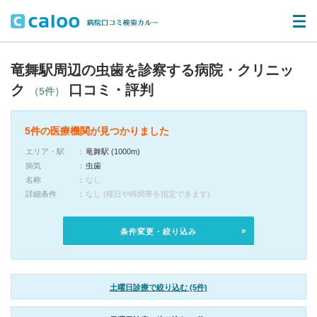
竜舞駅周辺の虫歯を診察する病院・クリニッ
ク
口コミ・評判
（5件）
5件の医療機関が見つかりました
エリア・駅
竜舞駅 (1000m)
病気
虫歯
名称
なし
詳細条件
なし (曜日や時間帯を指定できます)
条件変更・絞り込み
土曜日診療で絞り込む (5件)