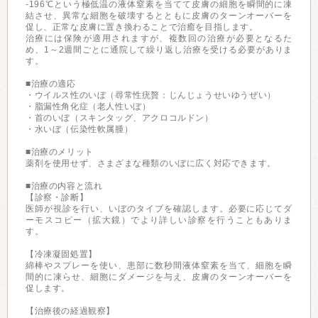
-196℃という極低温の液体窒素を当てて皮膚の細胞を瞬間的に凍
結させ、異常な細胞を破壊するとともに皮膚のターンオーバーを
促し、正常な皮膚に置き換わることで治癒を目指します。
治療には保険が適用されますが、複数回の治療が必要となるた
め、1～2週間ごとに通院して繰り返し治療を受ける必要がありま
す。
■治療の適応
・ウイルス性のいぼ（尋常性疣贅：じんじょうせいゆうぜい）
・脂漏性角化症（老人性いぼ）
・首のいぼ（スキンタッグ、アクロコルドン）
・水いぼ（伝染性軟属腫）
■治療のメリット
薬剤を使用せず、さまざまな種類のいぼに広く対応できます。
■治療の内容と流れ
【診察・診断】
医師が視診を行い、いぼのタイプを確認します。必要に応じてダ
ーモスコピー（拡大鏡）でより詳しい診察を行うこともありま
す。
【冷凍凝固処置】
綿棒やスプレーを使い、患部に数秒間液体窒素を当て、細胞を瞬
間的に凍らせ、細胞にダメージを与え、皮膚のターンオーバーを
促します。
【治療後の経過観察】