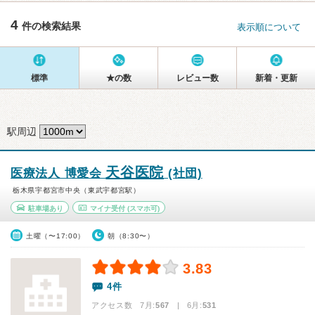
4
件の検索結果
表示順について
標準
★の数
レビュー数
新着・更新
駅周辺
天谷医院
医療法人 博愛会
(社団)
栃木県宇都宮市中央（東武宇都宮駅）
駐車場あり
マイナ受付
(スマホ可)
土曜（〜17:00）
朝（8:30〜）
3.83
4件
アクセス数 7月:
567
| 6月:
531