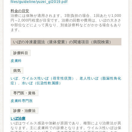
files/guideline/yuzei_gl2019.pdf
料金の目安
治療には保険が適用されます。3割負担の場合、1回あたり1,000
円～2,000円程度が目安です。治療の回数や費用は、いぼの大きさ
や部位などによって異なり、別途診察料などがかかる場合もあり
ます。
いぼの冷凍凝固法（液体窒素）の関連項目（病院検索）
診療科目
皮膚科
病気
いぼ
、
ウイルス性いぼ（尋常性疣贅）
、
老人性いぼ（脂漏性角化
症）
、
水いぼ（伝染性軟属腫）
専門医・資格
皮膚科専門医
診療・治療法
いぼ治療
いぼはウイルス感染や加齢が原因であり、種類により治療法が異
なります。主に皮膚科での診療となります。ウイルス性いぼは保