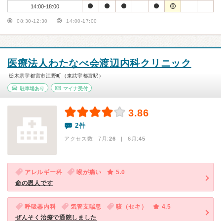
14:00-18:00
08:30-12:30
14:00-17:00
医療法人わたなべ会渡辺内科クリニック
栃木県宇都宮市江野町（東武宇都宮駅）
駐車場あり
マイナ受付
3.86
2件
アクセス数 7月:
26
| 6月:
45
アレルギー科
喉が痛い
5.0
命の恩人です
呼吸器内科
気管支喘息
咳（セキ）
4.5
ぜんそく治療で通院しました