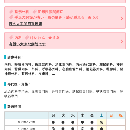
整形外科
変形性膝関節症
手足の関節が痛い・膝の痛み・膝が腫れる
5.0
膝の人工関節置換術
内科
けいれん
5.0
有難い大きな病院です
診療科目：
内科、呼吸器内科、循環器内科、消化器内科、内分泌代謝科、糖尿病科、神経
内科、腎臓内科、外科、呼吸器外科、心臓血管外科、消化器外科、乳腺科、脳
神経外科、整形外科、皮膚科、…
専門医・資格：
総合内科専門医、血液専門医、外科専門医、糖尿病専門医、甲状腺専門医、呼
吸器専門…
診療時間
月
火
水
木
金
土
日
祝
08:30-12:30
13:30-18:00