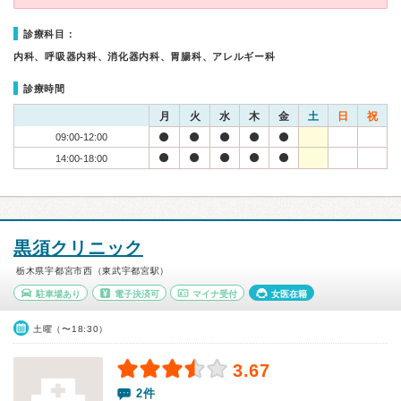
診療科目：
内科、呼吸器内科、消化器内科、胃腸科、アレルギー科
診療時間
月
火
水
木
金
土
日
祝
09:00-12:00
14:00-18:00
黒須クリニック
栃木県宇都宮市西（東武宇都宮駅）
駐車場あり
電子決済可
マイナ受付
女医在籍
土曜（〜18:30）
3.67
2件