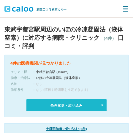
東武宇都宮駅周辺のいぼの冷凍凝固法（液体
窒素）に対応する病院・クリニック
口
（4件）
コミ・評判
4件の医療機関が見つかりました
エリア・駅
東武宇都宮駅 (1000m)
診療・治療法
いぼの冷凍凝固法（液体窒素）
名称
なし
詳細条件
なし (曜日や時間帯を指定できます)
条件変更・絞り込み
土曜日診療で絞り込む (3件)