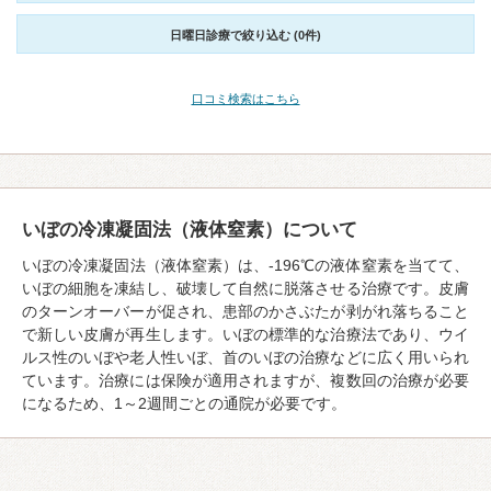
日曜日診療で絞り込む (0件)
口コミ検索はこちら
いぼの冷凍凝固法（液体窒素）について
いぼの冷凍凝固法（液体窒素）は、-196℃の液体窒素を当てて、
いぼの細胞を凍結し、破壊して自然に脱落させる治療です。皮膚
のターンオーバーが促され、患部のかさぶたが剥がれ落ちること
で新しい皮膚が再生します。いぼの標準的な治療法であり、ウイ
ルス性のいぼや老人性いぼ、首のいぼの治療などに広く用いられ
ています。治療には保険が適用されますが、複数回の治療が必要
になるため、1～2週間ごとの通院が必要です。