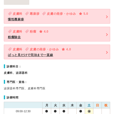
皮膚科
蕁麻疹
皮膚の発疹・かゆみ
5.0
慢性蕁麻疹
皮膚科
粉瘤
4.0
粉瘤除去
皮膚科
皮膚の発疹・かゆみ
4.0
ぱっと見だけで完治まで一直線
診療科目：
皮膚科、泌尿器科
専門医・資格：
泌尿器科専門医、皮膚科専門医
診療時間
月
火
水
木
金
土
日
祝
09:00-12:30