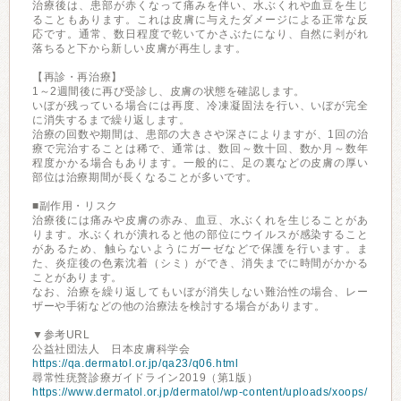
治療後は、患部が赤くなって痛みを伴い、水ぶくれや血豆を生じ
ることもあります。これは皮膚に与えたダメージによる正常な反
応です。通常、数日程度で乾いてかさぶたになり、自然に剥がれ
落ちると下から新しい皮膚が再生します。
【再診・再治療】
1～2週間後に再び受診し、皮膚の状態を確認します。
いぼが残っている場合には再度、冷凍凝固法を行い、いぼが完全
に消失するまで繰り返します。
治療の回数や期間は、患部の大きさや深さによりますが、1回の治
療で完治することは稀で、通常は、数回～数十回、数か月～数年
程度かかる場合もあります。一般的に、足の裏などの皮膚の厚い
部位は治療期間が長くなることが多いです。
■副作用・リスク
治療後には痛みや皮膚の赤み、血豆、水ぶくれを生じることがあ
ります。水ぶくれが潰れると他の部位にウイルスが感染すること
があるため、触らないようにガーゼなどで保護を行います。ま
た、炎症後の色素沈着（シミ）ができ、消失までに時間がかかる
ことがあります。
なお、治療を繰り返してもいぼが消失しない難治性の場合、レー
ザーや手術などの他の治療法を検討する場合があります。
▼参考URL
公益社団法人 日本皮膚科学会
https://qa.dermatol.or.jp/qa23/q06.html
尋常性疣贅診療ガイドライン2019（第1版）
https://www.dermatol.or.jp/dermatol/wp-content/uploads/xoops/