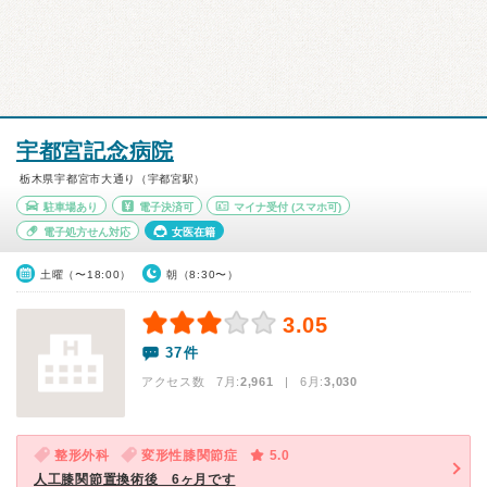
宇都宮記念病院
栃木県宇都宮市大通り（宇都宮駅）
駐車場あり
電子決済可
マイナ受付
(スマホ可)
電子処方せん対応
女医在籍
土曜（〜18:00）
朝（8:30〜）
3.05
37件
アクセス数 7月:
2,961
| 6月:
3,030
整形外科
変形性膝関節症
5.0
人工膝関節置換術後 6ヶ月です