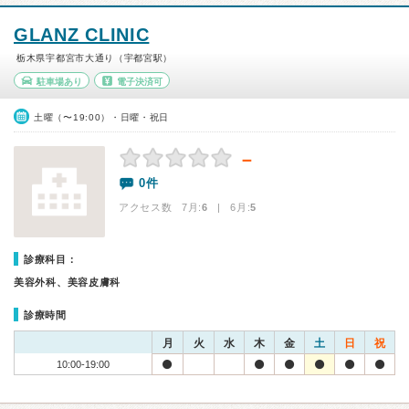
GLANZ CLINIC
栃木県宇都宮市大通り（宇都宮駅）
駐車場あり
電子決済可
土曜（〜19:00）・日曜・祝日
－
0件
アクセス数 7月:
6
| 6月:
5
診療科目：
美容外科、美容皮膚科
診療時間
月
火
水
木
金
土
日
祝
10:00-19:00