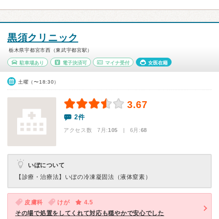
黒須クリニック
栃木県宇都宮市西（東武宇都宮駅）
駐車場あり
電子決済可
マイナ受付
女医在籍
土曜（〜18:30）
3.67
2件
アクセス数 7月:
105
| 6月:
68
いぼについて
【診療・治療法】
いぼの冷凍凝固法（液体窒素）
皮膚科
けが
4.5
その場で処置をしてくれて対応も穏やかで安心でした