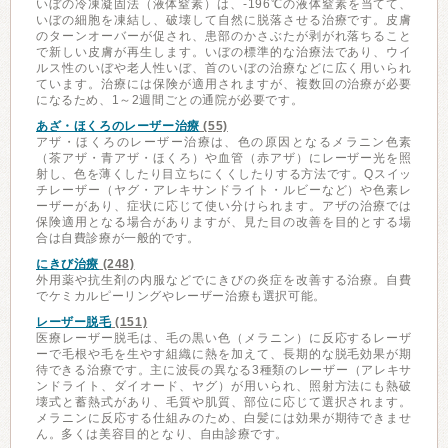
いぼの冷凍凝固法（液体窒素）は、-196℃の液体窒素を当てて、
いぼの細胞を凍結し、破壊して自然に脱落させる治療です。皮膚
のターンオーバーが促され、患部のかさぶたが剥がれ落ちること
で新しい皮膚が再生します。いぼの標準的な治療法であり、ウイ
ルス性のいぼや老人性いぼ、首のいぼの治療などに広く用いられ
ています。治療には保険が適用されますが、複数回の治療が必要
になるため、1～2週間ごとの通院が必要です。
あざ・ほくろのレーザー治療
(55)
アザ・ほくろのレーザー治療は、色の原因となるメラニン色素
（茶アザ・青アザ・ほくろ）や血管（赤アザ）にレーザー光を照
射し、色を薄くしたり目立ちにくくしたりする方法です。Qスイッ
チレーザー（ヤグ・アレキサンドライト・ルビーなど）や色素レ
ーザーがあり、症状に応じて使い分けられます。アザの治療では
保険適用となる場合がありますが、見た目の改善を目的とする場
合は自費診療が一般的です。
にきび治療
(248)
外用薬や抗生剤の内服などでにきびの炎症を改善する治療。自費
でケミカルピーリングやレーザー治療も選択可能。
レーザー脱毛
(151)
医療レーザー脱毛は、毛の黒い色（メラニン）に反応するレーザ
ーで毛根や毛を生やす組織に熱を加えて、長期的な脱毛効果が期
待できる治療です。主に波長の異なる3種類のレーザー（アレキサ
ンドライト、ダイオード、ヤグ）が用いられ、照射方法にも熱破
壊式と蓄熱式があり、毛質や肌質、部位に応じて選択されます。
メラニンに反応する仕組みのため、白髪には効果が期待できませ
ん。多くは美容目的となり、自由診療です。