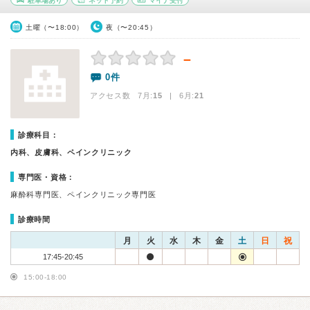
駐車場あり
ネット予約
マイナ受付
土曜（〜18:00）
夜（〜20:45）
－
0件
アクセス数 7月:
15
| 6月:
21
診療科目：
内科、皮膚科、ペインクリニック
専門医・資格：
麻酔科専門医、ペインクリニック専門医
診療時間
月
火
水
木
金
土
日
祝
17:45-20:45
15:00-18:00