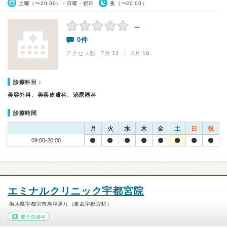
土曜（〜20:00）・日曜・祝日
夜（〜20:00）
－
0件
アクセス数 7月:
12
| 6月:
18
診療科目：
美容外科、美容皮膚科、泌尿器科
診療時間
月
火
水
木
金
土
日
祝
09:00-20:00
エミナルクリニック宇都宮院
栃木県宇都宮市馬場通り（東武宇都宮駅）
電子決済可