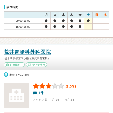
診療時間
月
火
水
木
金
土
日
祝
09:00-13:00
15:00-18:00
荒井胃腸科外科医院
栃木県宇都宮市小幡（東武宇都宮駅）
駐車場あり
マイナ受付
土曜（〜17:30）
3.20
1件
アクセス数 7月:
26
| 6月:
35