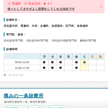
胃腸科
高血圧症
4.0
淡々としてますがよく説明をしてくれる先生です
診療科目：
消化器内科、胃腸科、外科、皮膚科、泌尿器科、肛門科、放射線科
専門医・資格：
消化器病専門医、消化器外科専門医、消化器内視鏡専門医、麻酔科専門医
診療時間
月
火
水
木
金
土
日
祝
09:00-12:00
14:00-17:30
09:00-17:30
痛みの一条診療所
栃木県宇都宮市一条（東武宇都宮駅）