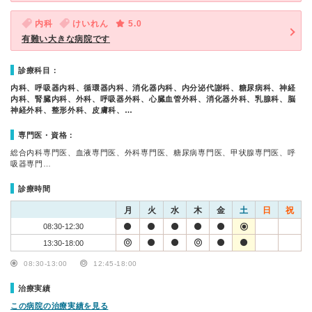
内科
けいれん
5.0
有難い大きな病院です
診療科目：
内科、呼吸器内科、循環器内科、消化器内科、内分泌代謝科、糖尿病科、神経
内科、腎臓内科、外科、呼吸器外科、心臓血管外科、消化器外科、乳腺科、脳
神経外科、整形外科、皮膚科、…
専門医・資格：
総合内科専門医、血液専門医、外科専門医、糖尿病専門医、甲状腺専門医、呼
吸器専門…
診療時間
月
火
水
木
金
土
日
祝
08:30-12:30
13:30-18:00
08:30-13:00
12:45-18:00
治療実績
この病院の治療実績を見る