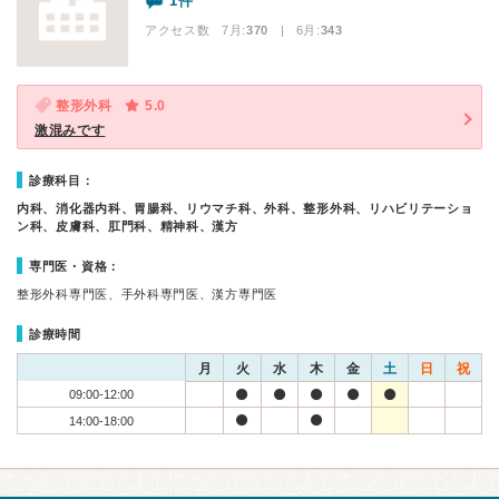
1件
アクセス数 7月:
370
| 6月:
343
整形外科
5.0
激混みです
診療科目：
内科、消化器内科、胃腸科、リウマチ科、外科、整形外科、リハビリテーショ
ン科、皮膚科、肛門科、精神科、漢方
専門医・資格：
整形外科専門医、手外科専門医、漢方専門医
診療時間
月
火
水
木
金
土
日
祝
09:00-12:00
14:00-18:00