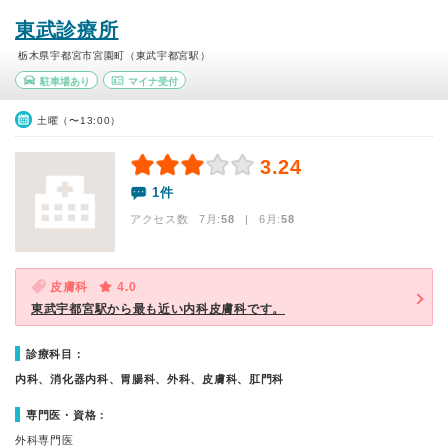
東武診療所
栃木県宇都宮市宮園町（東武宇都宮駅）
駐車場あり
マイナ受付
土曜（〜13:00）
3.24
1件
アクセス数 7月:
58
| 6月:
58
皮膚科
4.0
東武宇都宮駅から最も近い内科皮膚科です。
診療科目：
内科、消化器内科、胃腸科、外科、皮膚科、肛門科
専門医・資格：
外科専門医