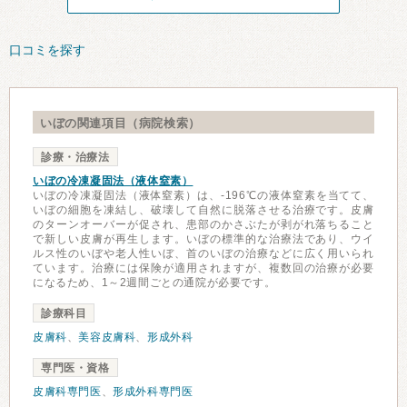
口コミを探す
いぼの関連項目（病院検索）
診療・治療法
いぼの冷凍凝固法（液体窒素）
いぼの冷凍凝固法（液体窒素）は、-196℃の液体窒素を当てて、
いぼの細胞を凍結し、破壊して自然に脱落させる治療です。皮膚
のターンオーバーが促され、患部のかさぶたが剥がれ落ちること
で新しい皮膚が再生します。いぼの標準的な治療法であり、ウイ
ルス性のいぼや老人性いぼ、首のいぼの治療などに広く用いられ
ています。治療には保険が適用されますが、複数回の治療が必要
になるため、1～2週間ごとの通院が必要です。
診療科目
皮膚科
、
美容皮膚科
、
形成外科
専門医・資格
皮膚科専門医
、
形成外科専門医