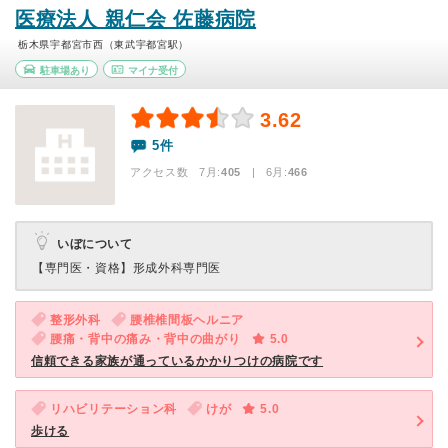
医療法人 親仁会 佐藤病院
栃木県宇都宮市西（東武宇都宮駅）
駐車場あり
マイナ受付
3.62
5件
アクセス数 7月:
405
| 6月:
466
いぼについて
【専門医・資格】
形成外科専門医
整形外科
腰椎椎間板ヘルニア
腰痛・背中の痛み・背中の曲がり
5.0
信頼できる家族が通っているかかりつけの病院です
リハビリテーション科
けが
5.0
歩ける