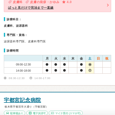
皮膚科
皮膚の発疹・かゆみ
4.0
ぱっと見だけで完治まで一直線
診療科目：
皮膚科、泌尿器科
専門医・資格：
泌尿器科専門医、皮膚科専門医
診療時間
月
火
水
木
金
土
日
祝
09:00-12:30
14:00-18:00
08:30-12:30
14:00-17:00
宇都宮記念病院
栃木県宇都宮市大通り（宇都宮駅）
駐車場あり
電子決済可
マイナ受付
(スマホ可)