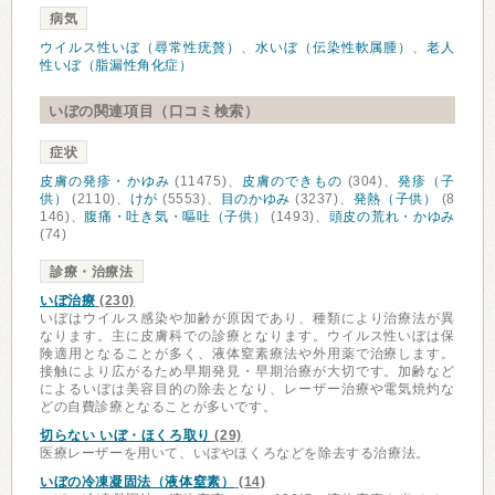
病気
ウイルス性いぼ（尋常性疣贅）
、
水いぼ（伝染性軟属腫）
、
老人
性いぼ（脂漏性角化症）
いぼの関連項目（口コミ検索）
症状
皮膚の発疹・かゆみ
(11475)、
皮膚のできもの
(304)、
発疹（子
供）
(2110)、
けが
(5553)、
目のかゆみ
(3237)、
発熱（子供）
(8
146)、
腹痛・吐き気・嘔吐（子供）
(1493)、
頭皮の荒れ・かゆみ
(74)
診療・治療法
いぼ治療
(230)
いぼはウイルス感染や加齢が原因であり、種類により治療法が異
なります。主に皮膚科での診療となります。ウイルス性いぼは保
険適用となることが多く、液体窒素療法や外用薬で治療します。
接触により広がるため早期発見・早期治療が大切です。加齢など
によるいぼは美容目的の除去となり、レーザー治療や電気焼灼な
どの自費診療となることが多いです。
切らない いぼ・ほくろ取り
(29)
医療レーザーを用いて、いぼやほくろなどを除去する治療法。
いぼの冷凍凝固法（液体窒素）
(14)