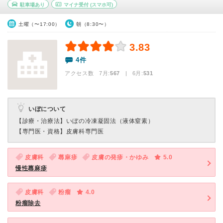
駐車場あり
マイナ受付
(スマホ可)
土曜（〜17:00）
朝（8:30〜）
3.83
4件
アクセス数 7月:
567
| 6月:
531
いぼについて
【診療・治療法】
いぼの冷凍凝固法（液体窒素）
【専門医・資格】
皮膚科専門医
皮膚科
蕁麻疹
皮膚の発疹・かゆみ
5.0
慢性蕁麻疹
皮膚科
粉瘤
4.0
粉瘤除去