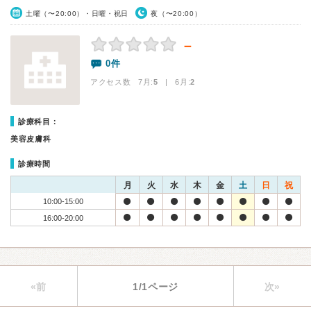
土曜（〜20:00）・日曜・祝日
夜（〜20:00）
－
0件
アクセス数 7月:
5
| 6月:
2
診療科目：
美容皮膚科
診療時間
月
火
水
木
金
土
日
祝
10:00-15:00
16:00-20:00
«前
1/1ページ
次»