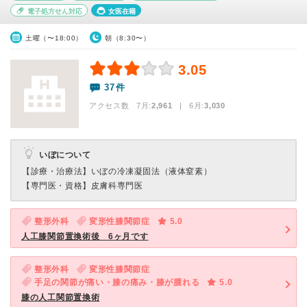
電子処方せん対応
女医在籍
土曜（〜18:00）
朝（8:30〜）
3.05
37件
アクセス数 7月:
2,961
| 6月:
3,030
いぼについて
【診療・治療法】
いぼの冷凍凝固法（液体窒素）
【専門医・資格】
皮膚科専門医
整形外科
変形性膝関節症
5.0
人工膝関節置換術後 6ヶ月です
整形外科
変形性膝関節症
手足の関節が痛い・膝の痛み・膝が腫れる
5.0
膝の人工関節置換術