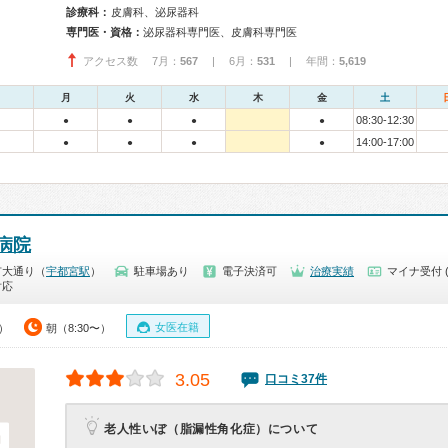
診療科：
皮膚科、泌尿器科
専門医・資格：
泌尿器科専門医、皮膚科専門医
アクセス数 7月：
567
| 6月：
531
| 年間：
5,619
月
火
水
木
金
土
08:30-12:30
●
●
●
●
14:00-17:00
●
●
●
●
病院
市大通り（
宇都宮駅
）
駐車場あり
電子決済可
治療実績
マイナ受付 
対応
女医在籍
0）
朝（8:30〜）
3.05
口コミ37件
老人性いぼ（脂漏性角化症）について