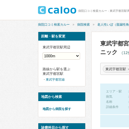
病院口コミ検索カルー
病院検索
老人性いぼ（脂漏性角
距離・駅を変更
東武宇都宮
東武宇都宮駅周辺
ニック
（1
東武宇都宮駅
路線から駅を選ぶ
東武宇都宮駅
東武宇都宮線
エリア・駅
地図から検索
病気
名称
詳細条件
地図から病院を探す
診療科目から探す