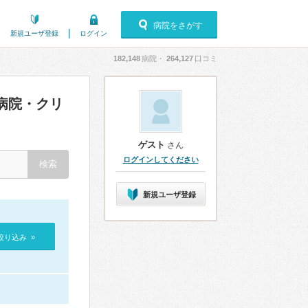
病院をさがす
新規ユーザ登録
ログイン
182,148
病院・
264,127
口コミ
病院・クリ
ゲスト
さん
ログインしてください
新規ユーザ登録
絞り込み »