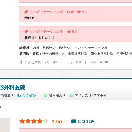
リハビリテーション科・けが
5.0
歩ける
リハビリテーション科
5.0
腰痛治りました！！
診療科：
内科、整形外科、形成外科、リハビリテーション科
専門医・資格：
アクセス数 7月：
405
| 6月：
466
| 年間：
4,596
形外科医院
市馬場通り（
東武宇都宮駅
）
駐車場あり
マイナ受付 (スマホ可)
0）
3.90
口コミ1件