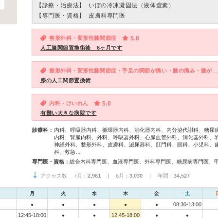
【診療・治療法】
いぼの冷凍凝固法（液体窒素）
【専門医・資格】
皮膚科専門医
整形外科・変形性膝関節症
5.0
人工膝関節置換術後 6ヶ月です
整形外科・変形性膝関節症・手足の関節が痛い・膝の痛み・膝が腫れる
膝の人工関節置換術
内科・けいれん
5.0
有難い大きな病院です
診療科：
内科、呼吸器内科、循環器内科、消化器内科、内分泌代謝科、糖尿
内科、腎臓内科、外科、呼吸器外科、心臓血管外科、消化器外科、
神経外科、整形外科、皮膚科、泌尿器科、肛門科、眼科、小児科、
科、救急…
専門医・資格：
アクセス数 7月：
2,961
| 6月：
3,030
| 年間：
34,527
月
火
水
木
金
土
08:30-13:00
●
●
●
●
●
12:45-18:00
12:45-18:00
●
●
●
●