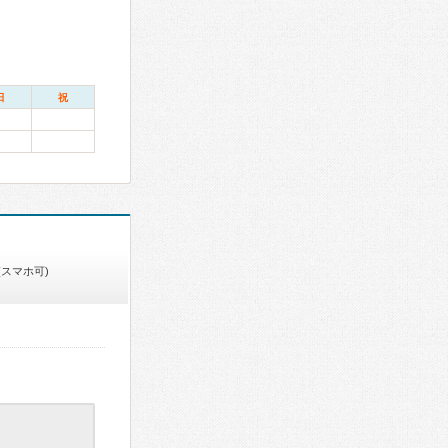
日
祝
(スマホ可)