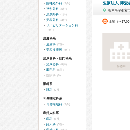
医療法人 博愛
脳神経外科
(2件)
整形外科
(6件)
栃木県宇都宮
形成外科
(1件)
美容外科
(3件)
土曜（〜17:0
リハビリテーション科
(5件)
皮膚科系
皮膚科
(7件)
美容皮膚科
(5件)
泌尿器科・肛門科系
泌尿器科
(8件)
診療所
肛門科
(6件)
性病科
(0)
眼科系
眼科
(7件)
耳鼻咽喉科系
耳鼻咽喉科
(3件)
産婦人科系
産科
(1件)
婦人科
(5件)
産婦人科
(6件)