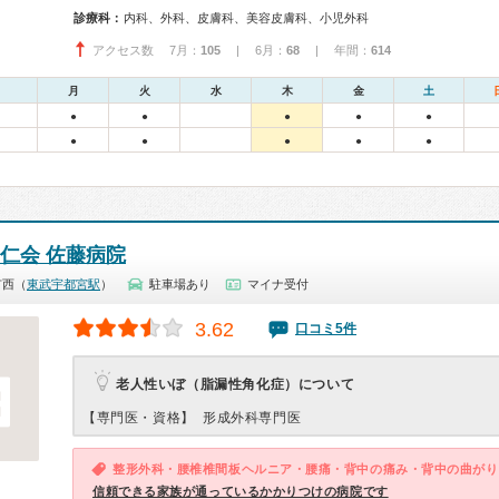
診療科：
内科、外科、皮膚科、美容皮膚科、小児外科
アクセス数 7月：
105
| 6月：
68
| 年間：
614
月
火
水
木
金
土
●
●
●
●
●
●
●
●
●
●
親仁会 佐藤病院
市西（
東武宇都宮駅
）
駐車場あり
マイナ受付
3.62
口コミ5件
老人性いぼ（脂漏性角化症）について
【専門医・資格】
形成外科専門医
整形外科・腰椎椎間板ヘルニア・腰痛・背中の痛み・背中の曲がり
信頼できる家族が通っているかかりつけの病院です