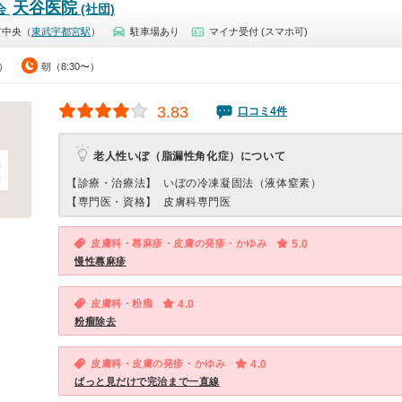
天谷医院
会
(社団)
市中央（
東武宇都宮駅
）
駐車場あり
マイナ受付 (スマホ可)
0）
朝（8:30〜）
3.83
口コミ4件
老人性いぼ（脂漏性角化症）について
【診療・治療法】
いぼの冷凍凝固法（液体窒素）
【専門医・資格】
皮膚科専門医
皮膚科・蕁麻疹・皮膚の発疹・かゆみ
5.0
慢性蕁麻疹
皮膚科・粉瘤
4.0
粉瘤除去
皮膚科・皮膚の発疹・かゆみ
4.0
ぱっと見だけで完治まで一直線