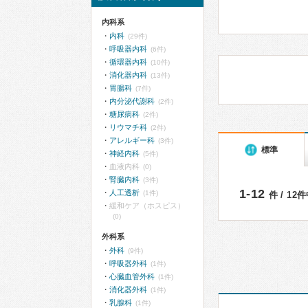
内科系
内科
(29件)
呼吸器内科
(6件)
循環器内科
(10件)
消化器内科
(13件)
胃腸科
(7件)
内分泌代謝科
(2件)
糖尿病科
(2件)
リウマチ科
(2件)
アレルギー科
(3件)
標準
神経内科
(5件)
血液内科
(0)
腎臓内科
(3件)
1-12
人工透析
(1件)
件 / 12
緩和ケア（ホスピス）
(0)
外科系
外科
(9件)
呼吸器外科
(1件)
心臓血管外科
(1件)
消化器外科
(1件)
乳腺科
(1件)