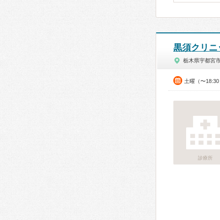
黒須クリニ
栃木県宇都宮
土曜（〜18:3
診療所