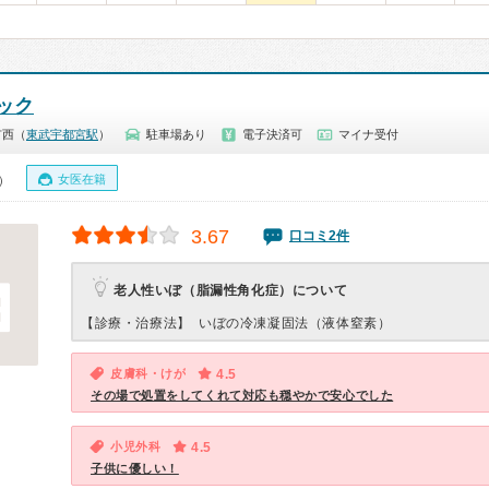
ック
市西（
東武宇都宮駅
）
駐車場あり
電子決済可
マイナ受付
女医在籍
0）
3.67
口コミ2件
老人性いぼ（脂漏性角化症）について
【診療・治療法】
いぼの冷凍凝固法（液体窒素）
皮膚科・けが
4.5
その場で処置をしてくれて対応も穏やかで安心でした
小児外科
4.5
子供に優しい！