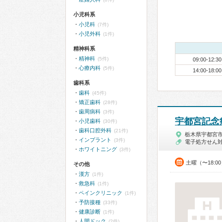
小児科系
小児科
(7件)
小児外科
(1件)
精神科系
精神科
(5件)
09:00-12:30
心療内科
(5件)
14:00-18:00
歯科系
歯科
(45件)
矯正歯科
(28件)
歯周病科
(3件)
宇都宮記念
小児歯科
(30件)
歯科口腔外科
(21件)
栃木県宇都宮
インプラント
(3件)
電子処方せん
ホワイトニング
(3件)
土曜（〜18:0
その他
漢方
(1件)
救急科
(1件)
ペインクリニック
(1件)
予防接種
(33件)
健康診断
(1件)
人間ドック
(2件)