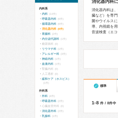
消化器内科
内科系
消化器内科は、
内科
(14件)
臓など）を専門
呼吸器内科
(6件)
菌やウイルスに
循環器内科
(6件)
導、内視鏡を用
消化器内科
(8件)
音波検査（エコ
胃腸科
(2件)
内分泌代謝科
(1件)
糖尿病科
(0)
リウマチ科
(1件)
アレルギー科
(3件)
神経内科
(1件)
血液内科
(1件)
腎臓内科
(0)
人工透析
(0)
緩和ケア（ホスピス）
(1件)
標準
外科系
外科
(4件)
呼吸器外科
(2件)
1-8
件 / 8件中
心臓血管外科
(0)
消化器外科
(2件)
乳腺科
(1件)