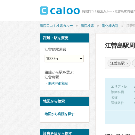
病院口コミ検索カルー - 江曽島駅周辺
病院口コミ検索カルー
病院検索
消化器内科
江曽
距離・駅を変更
江曽島駅
江曽島駅周辺
×
江曽島駅
路線から駅を選ぶ
江曽島駅
東武宇都宮線
エリア・駅
診療科目
名称
地図から検索
詳細条件
地図から病院を探す
診療科目から探す