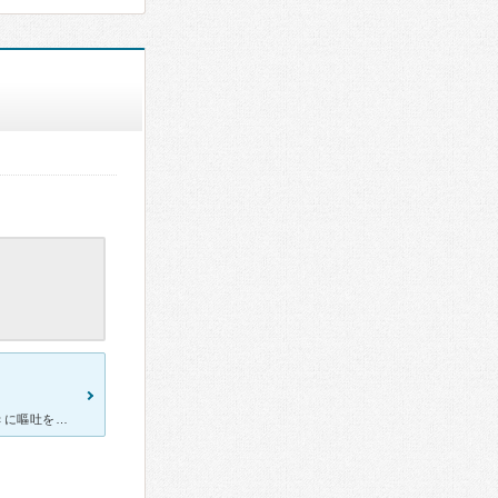
[症状・来院理由] 朝起きてすぐに気持ち悪くなり、だいたい３０分おきに嘔吐を繰り返していました。 何度横になっても胸のムカムカ感が取れず、彼に付き添ってもらい何とか病院まで行きました。 [医師の