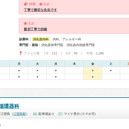
内科
5.0
丁寧で親切な先生です
5.0
親切丁寧で的確
診療科：
消化器内科
、内科、アレルギー科
専門医・資格：
消化器病専門医、消化器内視鏡専門医
アクセス数 7月：
113
| 6月：
84
| 年間：
1,188
月
火
水
木
金
土
●
●
●
●
●
●
●
●
●
循環器科
市江曽島（
江曽島駅
）
駐車場あり
マイナ受付 (スマホ可)
0）