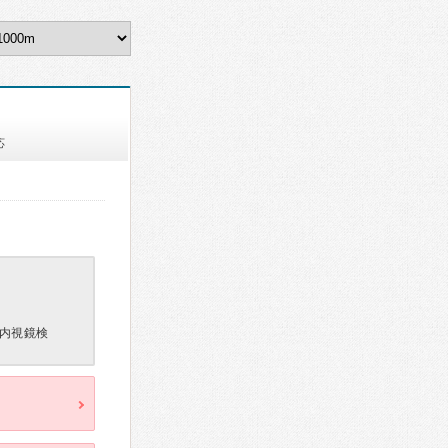
応
内視鏡検