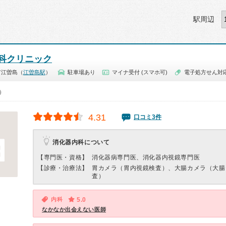
駅周辺
科クリニック
市江曽島（
江曽島駅
）
駐車場あり
マイナ受付 (スマホ可)
電子処方せん対
0）
4.31
口コミ3件
消化器内科について
【専門医・資格】
消化器病専門医、消化器内視鏡専門医
【診療・治療法】
胃カメラ（胃内視鏡検査）、大腸カメラ（大腸
査）
内科
5.0
なかなか出会えない医師