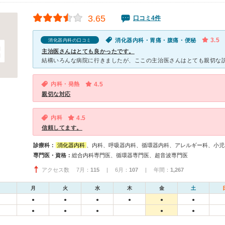
3.65
口コミ4件
3.5
消化器内科・胃痛・腹痛・便秘
消化器内科の口コミ
主治医さんはとても良かったです。
内科・発熱
4.5
親切な対応
内科
4.5
信頼してます。
診療科：
消化器内科
、内科、呼吸器内科、循環器内科、アレルギー科、小児
専門医・資格：
総合内科専門医、循環器専門医、超音波専門医
アクセス数 7月：
115
| 6月：
107
| 年間：
1,267
月
火
水
木
金
土
●
●
●
●
●
●
●
●
●
●
●