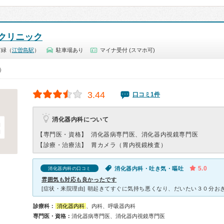
クリニック
市緑（
江曽島駅
）
駐車場あり
マイナ受付 (スマホ可)
0）
3.44
口コミ1件
消化器内科について
【専門医・資格】
消化器病専門医、消化器内視鏡専門医
【診療・治療法】
胃カメラ（胃内視鏡検査）
5.0
消化器内科・吐き気・嘔吐
消化器内科の口コミ
雰囲気も対応も良かったです
診療科：
消化器内科
、内科、呼吸器内科
専門医・資格：
消化器病専門医、消化器内視鏡専門医