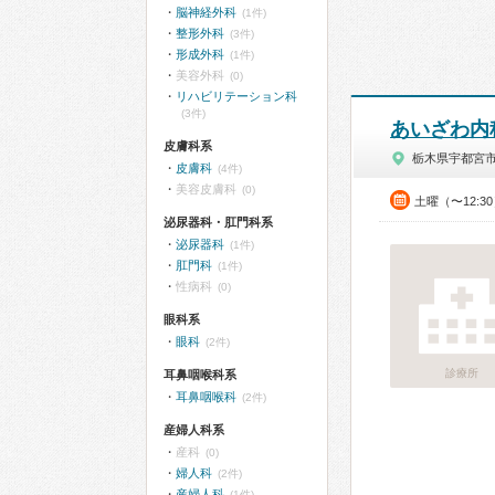
脳神経外科
(1件)
整形外科
(3件)
形成外科
(1件)
美容外科
(0)
リハビリテーション科
(3件)
あいざわ内
皮膚科系
栃木県宇都宮
皮膚科
(4件)
美容皮膚科
(0)
土曜（〜12:3
泌尿器科・肛門科系
泌尿器科
(1件)
肛門科
(1件)
性病科
(0)
眼科系
眼科
(2件)
診療所
耳鼻咽喉科系
耳鼻咽喉科
(2件)
産婦人科系
産科
(0)
婦人科
(2件)
産婦人科
(1件)