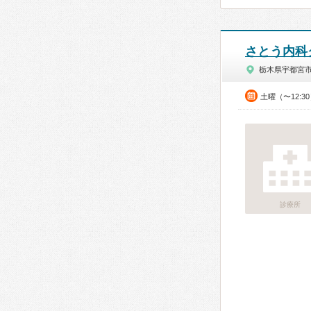
さとう内科
栃木県宇都宮
土曜（〜12:3
診療所