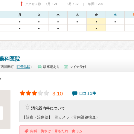
アクセス数 7月：
21
| 6月：
17
| 年間：
290
月
火
水
木
金
土
●
●
●
●
●
●
●
●
●
●
腸科医院
市西川田町（
江曽島駅
）
駐車場あり
マイナ受付
0）
3.10
口コミ1件
消化器内科について
【診療・治療法】
胃カメラ（胃内視鏡検査）
内科・胸やけ・胃もたれ
3.5