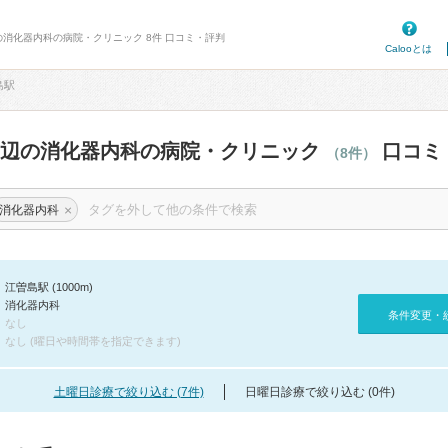
の消化器内科の病院・クリニック 8件 口コミ・評判
Calooとは
島駅
周辺の消化器内科の病院・クリニック
口コミ
（8件）
×
消化器内科
江曽島駅 (1000m)
消化器内科
条件変更・
なし
なし (曜日や時間帯を指定できます)
土曜日診療で絞り込む (7件)
日曜日診療で絞り込む (0件)