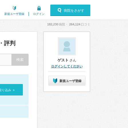
病院をさがす
新規ユーザ登録
ログイン
182,230
病院・
264,124
口コミ
・評判
ゲスト
さん
ログインしてください
新規ユーザ登録
絞り込み »