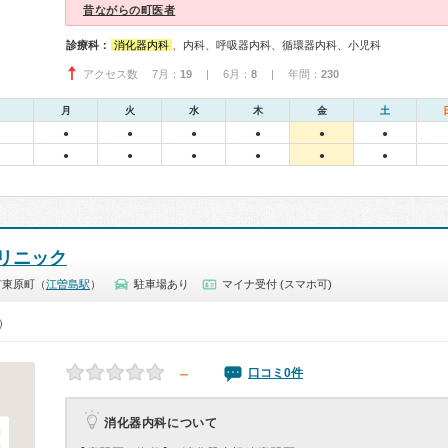
昔ながらの町医者
診療科：
消化器内科
、内科、呼吸器内科、循環器内科、小児科
アクセス数 7月：
19
| 6月：
8
| 年間：
230
月
火
水
木
金
土
●
●
●
●
●
●
●
●
●
●
●
●
リニック
市東原町（
江曽島駅
）
駐車場あり
マイナ受付 (スマホ可)
0）
－
口コミ0件
消化器内科について