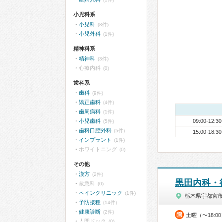
小児科系
小児科
(8件)
小児外科
(1件)
精神科系
精神科
(3件)
心療内科
(0)
歯科系
歯科
(9件)
矯正歯科
(4件)
歯周病科
(1件)
小児歯科
09:00-12:30
(5件)
歯科口腔外科
(5件)
15:00-18:30
インプラント
(1件)
ホワイトニング
(0)
その他
漢方
(2件)
黒田内科・
救急科
(0)
ペインクリニック
(1件)
栃木県宇都宮
予防接種
(14件)
健康診断
(2件)
土曜（〜18:0
人間ドック
(0)