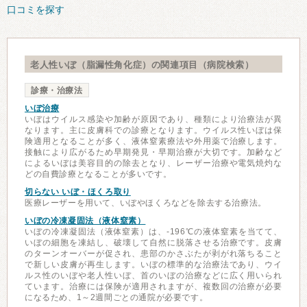
口コミを探す
老人性いぼ（脂漏性角化症）の関連項目（病院検索）
診療・治療法
いぼ治療
いぼはウイルス感染や加齢が原因であり、種類により治療法が異
なります。主に皮膚科での診療となります。ウイルス性いぼは保
険適用となることが多く、液体窒素療法や外用薬で治療します。
接触により広がるため早期発見・早期治療が大切です。加齢など
によるいぼは美容目的の除去となり、レーザー治療や電気焼灼な
どの自費診療となることが多いです。
切らない いぼ・ほくろ取り
医療レーザーを用いて、いぼやほくろなどを除去する治療法。
いぼの冷凍凝固法（液体窒素）
いぼの冷凍凝固法（液体窒素）は、-196℃の液体窒素を当てて、
いぼの細胞を凍結し、破壊して自然に脱落させる治療です。皮膚
のターンオーバーが促され、患部のかさぶたが剥がれ落ちること
で新しい皮膚が再生します。いぼの標準的な治療法であり、ウイ
ルス性のいぼや老人性いぼ、首のいぼの治療などに広く用いられ
ています。治療には保険が適用されますが、複数回の治療が必要
になるため、1～2週間ごとの通院が必要です。