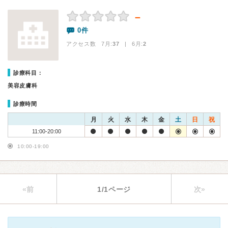
－
0件
アクセス数 7月:
37
| 6月:
2
診療科目：
美容皮膚科
診療時間
月
火
水
木
金
土
日
祝
11:00-20:00
10:00-19:00
«前
1/1ページ
次»