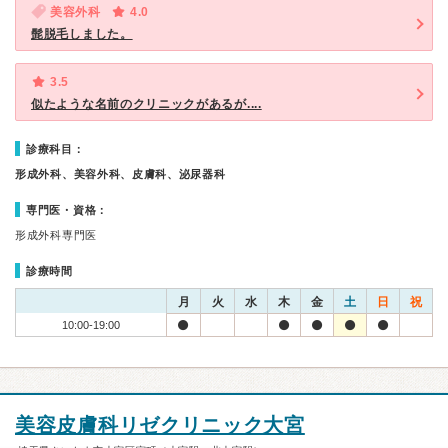
美容外科
4.0
髭脱毛しました。
3.5
似たような名前のクリニックがあるが....
診療科目：
形成外科、美容外科、皮膚科、泌尿器科
専門医・資格：
形成外科専門医
診療時間
月
火
水
木
金
土
日
祝
10:00-19:00
美容皮膚科リゼクリニック大宮