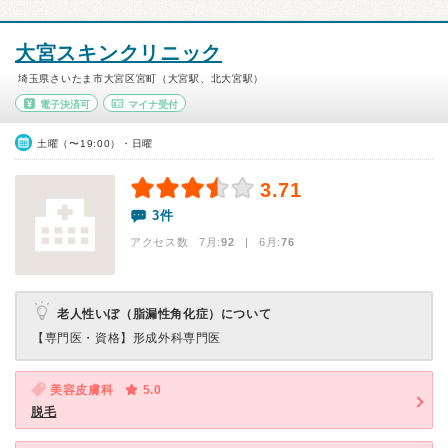
大宮スキンクリニック
埼玉県さいたま市大宮区宮町（大宮駅、北大宮駅）
電子決済可
マイナ受付
土曜（〜19:00）・日曜
3.71
3件
アクセス数 7月:
92
| 6月:
76
老人性いぼ（脂漏性角化症）について
【専門医・資格】
形成外科専門医
美容皮膚科
5.0
脱毛