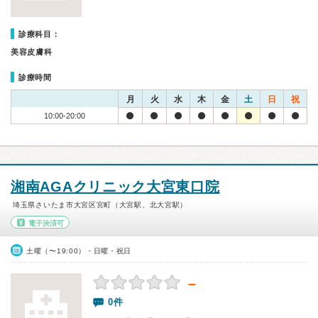
診療科目：
美容皮膚科
診療時間
月
火
水
木
金
土
日
祝
10:00-20:00
湘南AGAクリニック大宮東口院
埼玉県さいたま市大宮区宮町（大宮駅、北大宮駅）
電子決済可
土曜（〜19:00）・日曜・祝日
－
0件