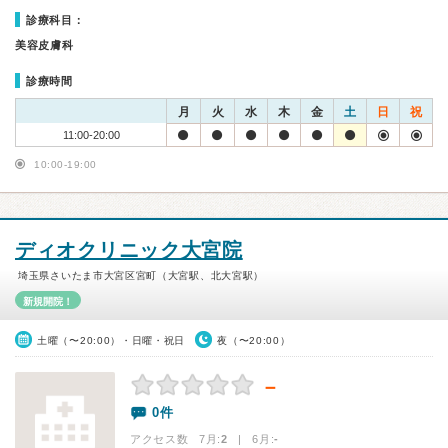
診療科目：
美容皮膚科
診療時間
月
火
水
木
金
土
日
祝
11:00-20:00
10:00-19:00
ディオクリニック大宮院
埼玉県さいたま市大宮区宮町（大宮駅、北大宮駅）
新規開院！
土曜（〜20:00）・日曜・祝日
夜（〜20:00）
－
0件
アクセス数 7月:
2
| 6月:
-