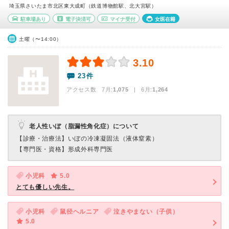
埼玉県さいたま市北区東大成町（鉄道博物館駅、北大宮駅）
駐車場あり
電子決済可
マイナ受付
女医在籍
土曜（〜14:00）
3.10
23件
アクセス数 7月:
1,075
| 6月:
1,264
老人性いぼ（脂漏性角化症）について
【診療・治療法】
いぼの冷凍凝固法（液体窒素）
【専門医・資格】
形成外科専門医
小児科
5.0
とても優しい先生。
小児科
鼠径ヘルニア
泣きやまない（子供）
5.0