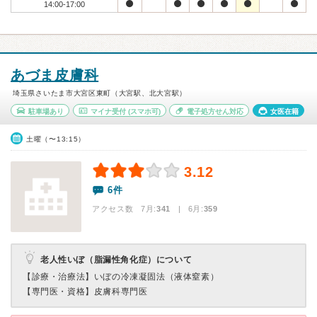
14:00-17:00
あづま皮膚科
埼玉県さいたま市大宮区東町（大宮駅、北大宮駅）
駐車場あり
マイナ受付
(スマホ可)
電子処方せん対応
女医在籍
土曜（〜13:15）
3.12
6件
アクセス数 7月:
341
| 6月:
359
老人性いぼ（脂漏性角化症）について
【診療・治療法】
いぼの冷凍凝固法（液体窒素）
【専門医・資格】
皮膚科専門医