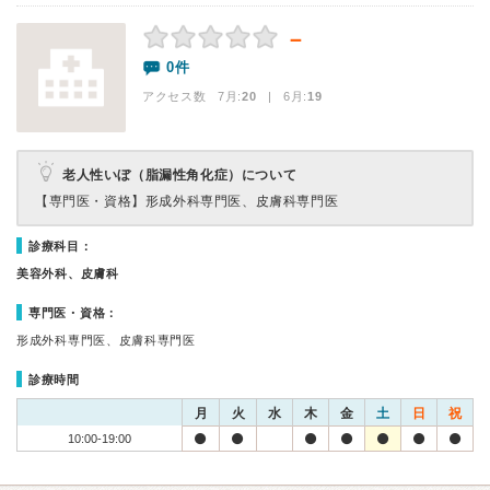
－
0件
アクセス数 7月:
20
| 6月:
19
老人性いぼ（脂漏性角化症）について
【専門医・資格】
形成外科専門医、皮膚科専門医
診療科目：
美容外科、皮膚科
専門医・資格：
形成外科専門医、皮膚科専門医
診療時間
月
火
水
木
金
土
日
祝
10:00-19:00