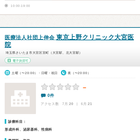
10:00-19:00
東京上野クリニック大宮医
医療法人社団上伸会
院
埼玉県さいたま市大宮区宮町（大宮駅、北大宮駅）
電子決済可
土曜（〜20:00）・日曜・祝日
夜（〜20:00）
－
0件
アクセス数 7月:
20
| 6月:
21
診療科目：
形成外科、泌尿器科、性病科