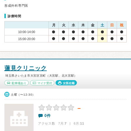
形成外科専門医
診療時間
月
火
水
木
金
土
日
祝
10:00-14:00
15:00-20:00
蓮見クリニック
埼玉県さいたま市大宮区宮町（大宮駅、北大宮駅）
駐車場あり
マイナ受付
女医在籍
土曜（〜12:30）
－
0件
アクセス数 7月:
7
| 6月:
11