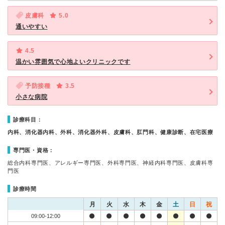
皮膚科
5.0
通いやすい
4.5
温かい雰囲気で心地よいクリニックです
予防接種
3.5
小さな病院
診療科目：
内科、消化器内科、外科、消化器外科、皮膚科、肛門科、健康診断、在宅医療
専門医・資格：
総合内科専門医、アレルギー専門医、外科専門医、神経内科専門医、皮膚科専
門医
診療時間
月
火
水
木
金
土
日
祝
09:00-12:00