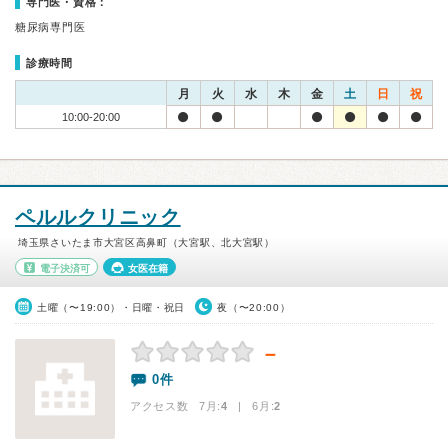
専門医・資格：
糖尿病専門医
診療時間
月
火
水
木
金
土
日
祝
10:00-20:00
ペルルクリニック
埼玉県さいたま市大宮区高鼻町（大宮駅、北大宮駅）
電子決済可
女医在籍
土曜（〜19:00）・日曜・祝日
夜（〜20:00）
－
0件
アクセス数 7月:
4
| 6月:
2