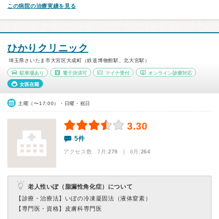
この病院の治療実績を見る
ひかりクリニック
埼玉県さいたま市大宮区大成町（鉄道博物館駅、北大宮駅）
駐車場あり
電子決済可
マイナ受付
オンライン診療対応
女医在籍
土曜（〜17:00）・日曜・祝日
3.30
5件
アクセス数 7月:
279
| 6月:
264
老人性いぼ（脂漏性角化症）について
【診療・治療法】
いぼの冷凍凝固法（液体窒素）
【専門医・資格】
皮膚科専門医