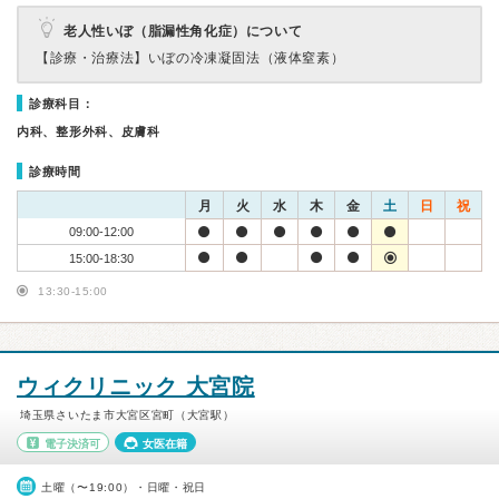
老人性いぼ（脂漏性角化症）について
【診療・治療法】
いぼの冷凍凝固法（液体窒素）
診療科目：
内科、整形外科、皮膚科
診療時間
月
火
水
木
金
土
日
祝
09:00-12:00
15:00-18:30
13:30-15:00
ウィクリニック 大宮院
埼玉県さいたま市大宮区宮町（大宮駅）
電子決済可
女医在籍
土曜（〜19:00）・日曜・祝日