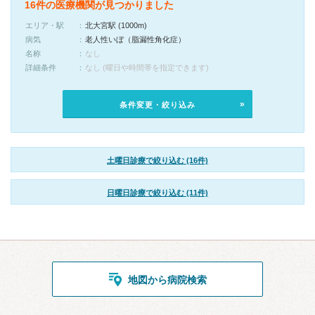
16件の医療機関が見つかりました
エリア・駅
北大宮駅 (1000m)
病気
老人性いぼ（脂漏性角化症）
名称
なし
詳細条件
なし (曜日や時間帯を指定できます)
条件変更・絞り込み
土曜日診療で絞り込む (16件)
日曜日診療で絞り込む (11件)
地図から病院検索