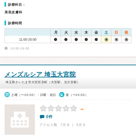
診療科目：
美容皮膚科
診療時間
月
火
水
木
金
土
日
祝
11:00-20:00
10:00-19:00
メンズルシア 埼玉大宮院
埼玉県さいたま市大宮区宮町（大宮駅、北大宮駅）
土曜（〜20:00）・日曜・祝日
夜（〜20:00）
－
0件
アクセス数 7月:
3
| 6月:
1