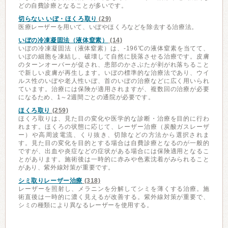
どの自費診療となることが多いです。
切らない いぼ・ほくろ取り
(29)
医療レーザーを用いて、いぼやほくろなどを除去する治療法。
いぼの冷凍凝固法（液体窒素）
(14)
いぼの冷凍凝固法（液体窒素）は、-196℃の液体窒素を当てて、
いぼの細胞を凍結し、破壊して自然に脱落させる治療です。皮膚
のターンオーバーが促され、患部のかさぶたが剥がれ落ちること
で新しい皮膚が再生します。いぼの標準的な治療法であり、ウイ
ルス性のいぼや老人性いぼ、首のいぼの治療などに広く用いられ
ています。治療には保険が適用されますが、複数回の治療が必要
になるため、1～2週間ごとの通院が必要です。
ほくろ取り
(259)
ほくろ取りは、見た目の変化や医学的な診断・治療を目的に行わ
れます。ほくろの状態に応じて、レーザー治療（炭酸ガスレーザ
ー）や高周波電流、くり抜き、切除などの方法から選択されま
す。見た目の変化を目的とする場合は自費診療となるのが一般的
ですが、出血や炎症などの症状がある場合には保険適用となるこ
とがあります。施術後は一時的に赤みや色素沈着がみられること
があり、紫外線対策が重要です。
シミ取りレーザー治療
(318)
レーザーを照射し、メラニンを分解してシミを薄くする治療。施
術直後は一時的に濃く見えるが改善する。紫外線対策が重要で、
シミの種類により異なるレーザーを使用する。