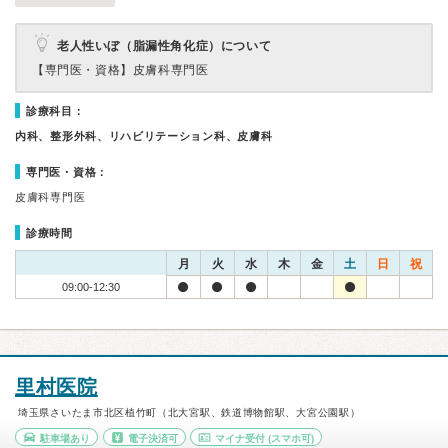
老人性いぼ（脂漏性角化症）について
【専門医・資格】
皮膚科専門医
診療科目：
内科、整形外科、リハビリテーション科、皮膚科
専門医・資格：
皮膚科専門医
診療時間
月
火
水
木
金
土
日
祝
09:00-12:30
里村医院
埼玉県さいたま市北区植竹町（北大宮駅、鉄道博物館駅、大宮公園駅）
駐車場あり
電子決済可
マイナ受付
(スマホ可)