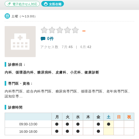
電子処方せん対応
女医在籍
土曜（〜13:00）
－
0件
アクセス数 7月:
45
| 6月:
42
診療科目：
内科、循環器内科、糖尿病科、皮膚科、小児科、健康診断
専門医・資格：
内科専門医、総合内科専門医、糖尿病専門医、循環器専門医、老年病専門医、
認知症専…
診療時間
月
火
水
木
金
土
日
祝
09:00-13:00
16:00-18:00