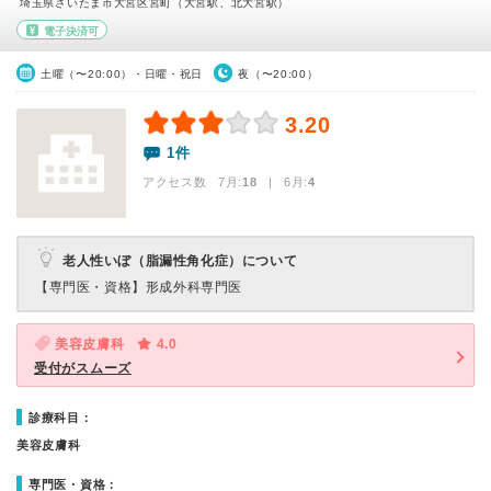
埼玉県さいたま市大宮区宮町（大宮駅、北大宮駅）
電子決済可
土曜（〜20:00）・日曜・祝日
夜（〜20:00）
3.20
1件
アクセス数 7月:
18
| 6月:
4
老人性いぼ（脂漏性角化症）について
【専門医・資格】
形成外科専門医
美容皮膚科
4.0
受付がスムーズ
診療科目：
美容皮膚科
専門医・資格：