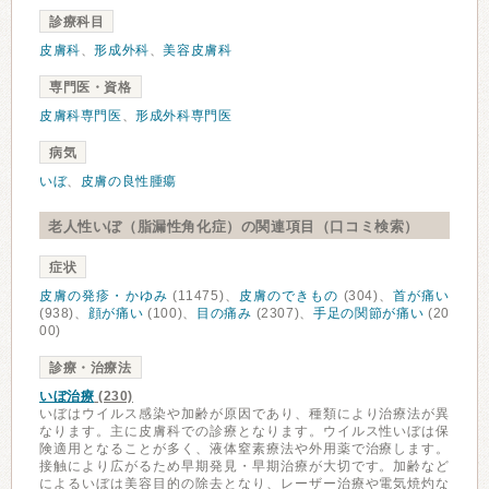
診療科目
皮膚科
、
形成外科
、
美容皮膚科
専門医・資格
皮膚科専門医
、
形成外科専門医
病気
いぼ
、
皮膚の良性腫瘍
老人性いぼ（脂漏性角化症）の関連項目（口コミ検索）
症状
皮膚の発疹・かゆみ
(11475)、
皮膚のできもの
(304)、
首が痛い
(938)、
顔が痛い
(100)、
目の痛み
(2307)、
手足の関節が痛い
(20
00)
診療・治療法
いぼ治療
(230)
いぼはウイルス感染や加齢が原因であり、種類により治療法が異
なります。主に皮膚科での診療となります。ウイルス性いぼは保
険適用となることが多く、液体窒素療法や外用薬で治療します。
接触により広がるため早期発見・早期治療が大切です。加齢など
によるいぼは美容目的の除去となり、レーザー治療や電気焼灼な