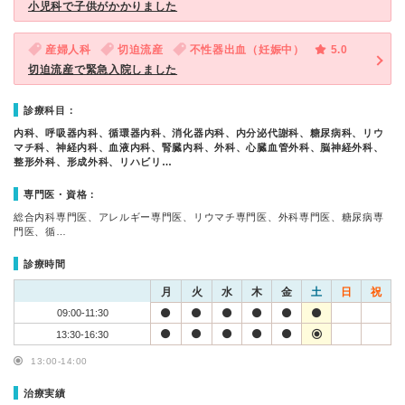
小児科で子供がかかりました
産婦人科
切迫流産
不性器出血（妊娠中）
5.0
切迫流産で緊急入院しました
診療科目：
内科、呼吸器内科、循環器内科、消化器内科、内分泌代謝科、糖尿病科、リウ
マチ科、神経内科、血液内科、腎臓内科、外科、心臓血管外科、脳神経外科、
整形外科、形成外科、リハビリ…
専門医・資格：
総合内科専門医、アレルギー専門医、リウマチ専門医、外科専門医、糖尿病専
門医、循…
診療時間
月
火
水
木
金
土
日
祝
09:00-11:30
13:30-16:30
13:00-14:00
治療実績