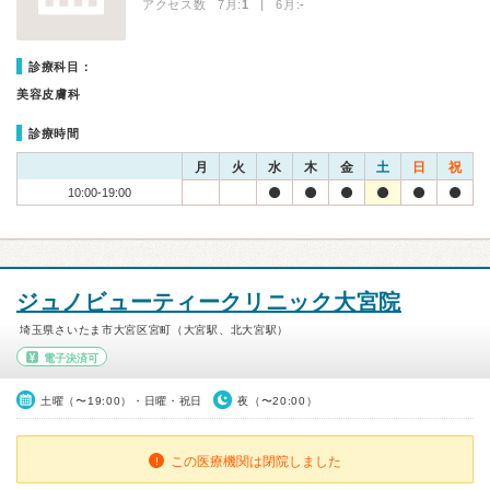
アクセス数 7月:
1
| 6月:
-
診療科目：
美容皮膚科
診療時間
月
火
水
木
金
土
日
祝
10:00-19:00
ジュノビューティークリニック大宮院
埼玉県さいたま市大宮区宮町（大宮駅、北大宮駅）
電子決済可
土曜（〜19:00）・日曜・祝日
夜（〜20:00）
この医療機関は閉院しました