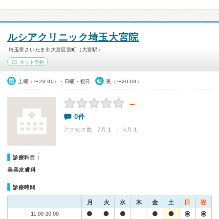
ルシアクリニック埼玉大宮院
埼玉県さいたま市大宮区宮町（大宮駅）
ネット予約
土曜（〜20:00）・日曜・祝日
夜（〜20:00）
－
0件
アクセス数 7月:
1
| 6月:
1
診療科目：
美容皮膚科
診療時間
月
火
水
木
金
土
日
祝
11:00-20:00