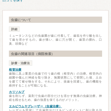
口コミを探す
虫歯について
詳細
ミュータンスなどの虫歯菌が歯に付着して、歯垢を作り酸を出し
て歯を溶かすもの。歯が痛い、歯に穴が開く、歯茎の腫れ、口
臭、頭痛など
虫歯の関連項目（病院検索）
診療・治療法
根管治療
歯髄に及ぶ重度の虫歯で行う歯の根（根管内）の治療。根管内の
細菌や傷んだ神経を取り除き、無菌状態にして密閉した後、土台
を建てて被せ物をする。それにより、抜歯を回避し、歯の機能を
維持することが可能になる。
カリソルブ
歯を削らず、薬剤で虫歯の部分だけを溶かす無痛の虫歯治療。神
経を残せるため、歯の強度を保てるのがメリット。
エルビウムヤグレーザー（虫歯治療）
レーザーを照射して虫歯部分だけをピンポイントに削り取る治