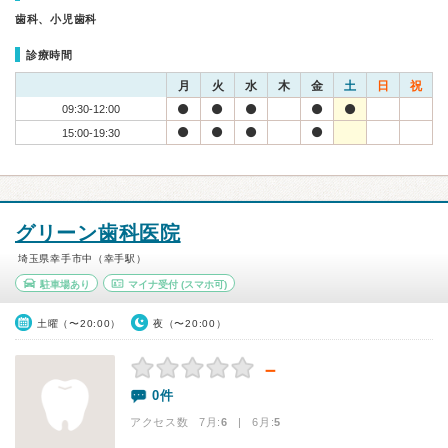
歯科、小児歯科
診療時間
月
火
水
木
金
土
日
祝
09:30-12:00
15:00-19:30
グリーン歯科医院
埼玉県幸手市中（幸手駅）
駐車場あり
マイナ受付
(スマホ可)
土曜（〜20:00）
夜（〜20:00）
－
0件
アクセス数 7月:
6
| 6月:
5