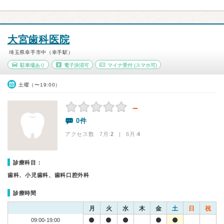
大宮歯科医院
埼玉県幸手市中（幸手駅）
駐車場あり
電子決済可
マイナ受付
(スマホ可)
土曜（〜19:00）
－
0件
アクセス数 7月:
2
| 6月:
4
診療科目：
歯科、小児歯科、歯科口腔外科
診療時間
月
火
水
木
金
土
日
祝
09:00-19:00