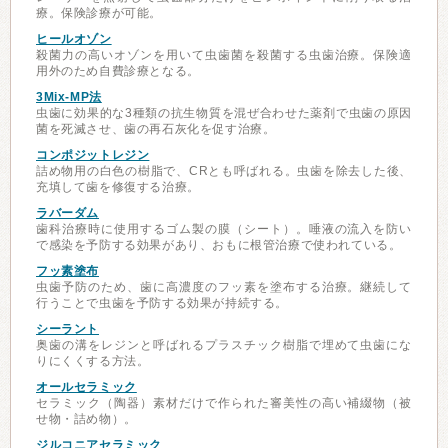
療。保険診療が可能。
ヒールオゾン
殺菌力の高いオゾンを用いて虫歯菌を殺菌する虫歯治療。保険適
用外のため自費診療となる。
3Mix-MP法
虫歯に効果的な3種類の抗生物質を混ぜ合わせた薬剤で虫歯の原因
菌を死滅させ、歯の再石灰化を促す治療。
コンポジットレジン
詰め物用の白色の樹脂で、CRとも呼ばれる。虫歯を除去した後、
充填して歯を修復する治療。
ラバーダム
歯科治療時に使用するゴム製の膜（シート）。唾液の流入を防い
で感染を予防する効果があり、おもに根管治療で使われている。
フッ素塗布
虫歯予防のため、歯に高濃度のフッ素を塗布する治療。継続して
行うことで虫歯を予防する効果が持続する。
シーラント
奥歯の溝をレジンと呼ばれるプラスチック樹脂で埋めて虫歯にな
りにくくする方法。
オールセラミック
セラミック（陶器）素材だけで作られた審美性の高い補綴物（被
せ物・詰め物）。
ジルコニアセラミック