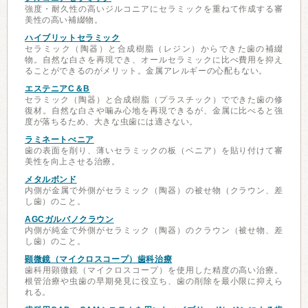
強度・耐久性の高いジルコニアにセラミックを重ねて作成する審
美性の高い補綴物。
ハイブリットセラミック
セラミック（陶器）と合成樹脂（レジン）からできた歯の補綴
物。自然な白さを再現でき、オールセラミックに比べ費用を抑え
ることができるのがメリット。金属アレルギーの心配もない。
エステニアC＆B
セラミック（陶器）と合成樹脂（プラスチック）でできた歯の修
復材。自然な白さや噛み心地を再現できるが、金属に比べると強
度が落ちるため、大きな虫歯には適さない。
ラミネートべニア
歯の表面を削り、薄いセラミックの板（ベニア）を貼り付けて審
美性を向上させる治療。
メタルボンド
内側が金属で外側がセラミック（陶器）の被せ物（クラウン、差
し歯）のこと。
AGCガルバノクラウン
内側が純金で外側がセラミック（陶器）のクラウン（被せ物、差
し歯）のこと。
顕微鏡（マイクロスコープ）歯科治療
歯科用顕微鏡（マイクロスコープ）を使用した精度の高い治療。
根管治療や虫歯の早期発見に役立ち、歯の削除を最小限に抑えら
れる。