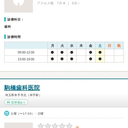
アクセス数 7月:
4
| 6月:
-
診療科目：
歯科
診療時間
月
火
水
木
金
土
日
祝
09:00-12:00
13:00-19:00
駒橋歯科医院
埼玉県幸手市北（幸手駅）
駐車場あり
土曜（〜17:00）・日曜
－