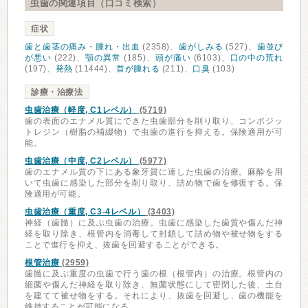
虫歯の関連項目（口コミ検索）
症状
歯と歯茎の痛み・腫れ・出血
(2358)、
歯がしみる
(527)、
歯並び
が悪い
(222)、
顎の異常
(185)、
頭が痛い
(6103)、
口の中の荒れ
(197)、
発熱
(11444)、
首が腫れる
(211)、
口臭
(103)
診療・治療法
虫歯治療（軽度, C1レベル）
(5719)
歯の表面のエナメル質にできた虫歯部分を削り取り、コンポジッ
トレジン（樹脂の補綴物）で虫歯の進行を抑える。保険適用が可
能。
虫歯治療（中度, C2レベル）
(5977)
歯のエナメル質の下にある象牙質に達した虫歯の治療。麻酔を用
いて虫歯に感染した部分を削り取り、詰め物で歯を修復する。保
険適用が可能。
虫歯治療（重度, C3-4レベル）
(3403)
神経（歯髄）に及ぶ虫歯の治療。虫歯に感染した歯質や傷んだ神
経を取り除き、根管内を消毒して封鎖して詰め物や被せ物をする
ことで進行を抑え、抜歯を回避することができる。
根管治療
(2959)
歯髄に及ぶ重度の虫歯で行う歯の根（根管内）の治療。根管内の
細菌や傷んだ神経を取り除き、無菌状態にして密閉した後、土台
を建てて被せ物をする。それにより、抜歯を回避し、歯の機能を
維持することが可能になる。