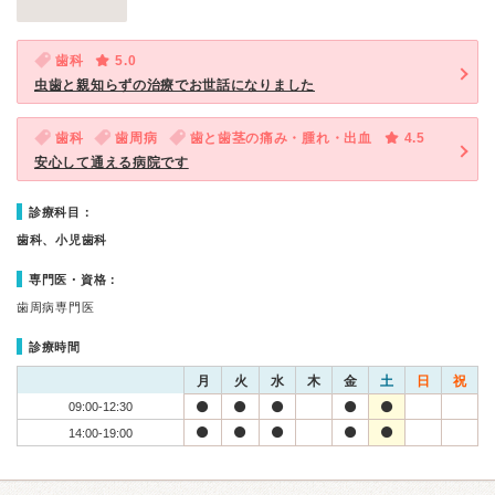
歯科
5.0
虫歯と親知らずの治療でお世話になりました
歯科
歯周病
歯と歯茎の痛み・腫れ・出血
4.5
安心して通える病院です
診療科目：
歯科、小児歯科
専門医・資格：
歯周病専門医
診療時間
月
火
水
木
金
土
日
祝
09:00-12:30
14:00-19:00