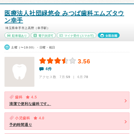
医療法人社団緑悠会 みつば歯科エムズタウ
ン幸手
埼玉県幸手市上高野（幸手駅）
駐車場あり
電子決済可
マイナ受付
(スマホ可)
女医在籍
土曜（〜19:00）・日曜・祝日
3.56
4件
アクセス数 7月:
59
| 6月:
78
歯科
4.5
清潔で便利な歯科です。
小児歯科
4.0
予約時間通り