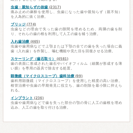
虫歯・親知らずの抜歯
(2317)
痛み止めの麻酔を使用し、虫歯になった歯や親知らず（親不知）
を人為的に抜く治療。
ブリッジ
(774)
虫歯などの理由で失った歯の隙間を埋めるため、両隣の歯を削
り、それらの歯の根を利用して人工の歯を補う治療。
入れ歯治療
(465)
虫歯や歯周病などで上顎または下顎の全ての歯を失った場合に義
歯（入れ歯）を作製し、噛む機能や見た目を回復させる治療。
スケーリング（歯石取り）
(4581)
歯の表面に形成された歯石やバイオフィルム（細菌が形成する薄
い膜）を専用の器具で除去する処置。
顕微鏡（マイクロスコープ）歯科治療
(99)
歯科用顕微鏡（マイクロスコープ）を使用した精度の高い治療。
根管治療や虫歯の早期発見に役立ち、歯の削除を最小限に抑えら
れる。
インプラント
(236)
虫歯や歯周病などで歯を失った部分の顎の骨に人工の歯根を埋め
込み、人工の歯を取り付ける治療。