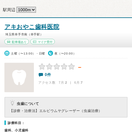
駅周辺
アキおやこ歯科医院
埼玉県幸手市南（幸手駅）
駐車場あり
マイナ受付
土曜（〜13:00）・日曜
夜（〜20:00）
－
0件
アクセス数 7月:
2
| 6月:
7
虫歯について
【診療・治療法】
エルビウムヤグレーザー（虫歯治療）
診療科目：
歯科、小児歯科