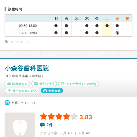
診療時間
月
火
水
木
金
土
日
祝
09:30-13:00
15:00-20:00
15:00-18:00
小森谷歯科医院
埼玉県幸手市南（幸手駅）
駐車場あり
電子決済可
マイナ受付
(スマホ可)
電子処方せん対応
女医在籍
土曜（〜19:00）
3.83
2件
アクセス数 7月:
40
| 6月:
42