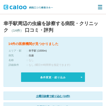
幸手駅周辺の虫歯を診察する病院・クリニッ
ク
口コミ・評判
（14件）
14件の医療機関が見つかりました
エリア・駅
幸手駅 (1000m)
病気
虫歯
名称
なし
詳細条件
なし (曜日や時間帯を指定できます)
条件変更・絞り込み
土曜日診療で絞り込む (14件)