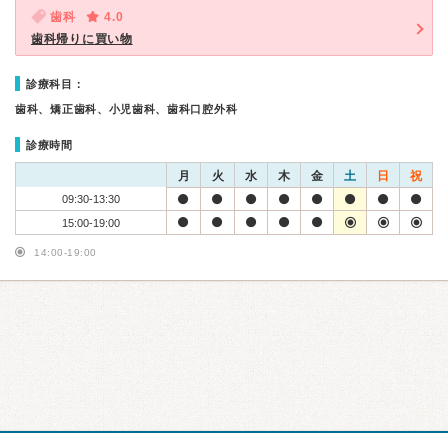
歯科
4.0
歯科帰りに買い物
診療科目：
歯科、矯正歯科、小児歯科、歯科口腔外科
診療時間
月
火
水
木
金
土
日
祝
09:30-13:30
15:00-19:00
14:00-19:00