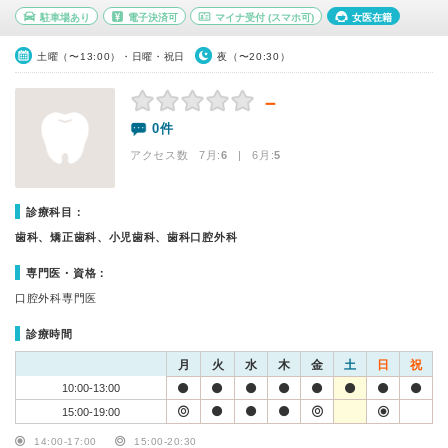
駐車場あり
電子決済可
マイナ受付
(スマホ可)
女医在籍
土曜（〜13:00）・日曜・祝日
夜（〜20:30）
－
0件
アクセス数 7月:
6
| 6月:
5
診療科目：
歯科、矯正歯科、小児歯科、歯科口腔外科
専門医・資格：
口腔外科専門医
診療時間
月
火
水
木
金
土
日
祝
10:00-13:00
15:00-19:00
14:00-17:00
15:00-20:30