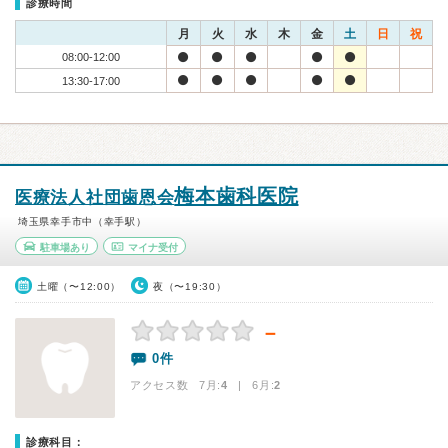
診療時間
月
火
水
木
金
土
日
祝
08:00-12:00
13:30-17:00
梅本歯科医院
医療法人社団歯恩会
埼玉県幸手市中（幸手駅）
駐車場あり
マイナ受付
土曜（〜12:00）
夜（〜19:30）
－
0件
アクセス数 7月:
4
| 6月:
2
診療科目：