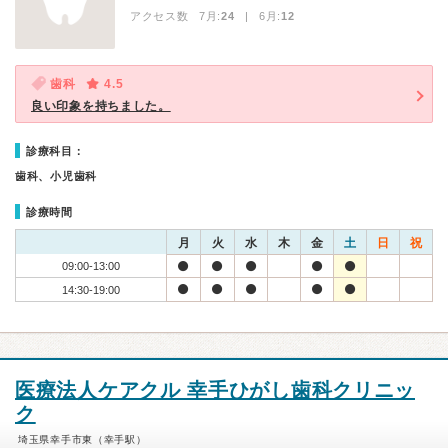
アクセス数 7月:
24
| 6月:
12
歯科
4.5
良い印象を持ちました。
診療科目：
歯科、小児歯科
診療時間
月
火
水
木
金
土
日
祝
09:00-13:00
14:30-19:00
医療法人ケアクル 幸手ひがし歯科クリニッ
ク
埼玉県幸手市東（幸手駅）