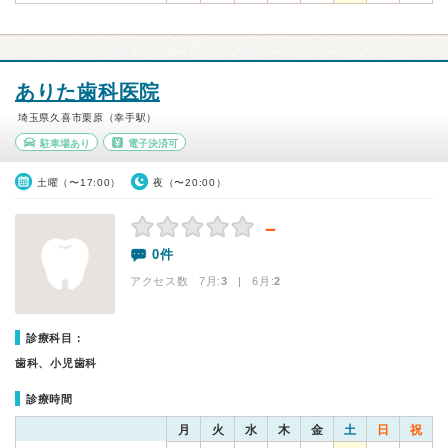
ありた歯科医院
埼玉県久喜市栗原（幸手駅）
駐車場あり
電子決済可
土曜（〜17:00）
夜（〜20:00）
－
0件
アクセス数 7月:
3
| 6月:
2
診療科目：
歯科、小児歯科
診療時間
月
火
水
木
金
土
日
祝