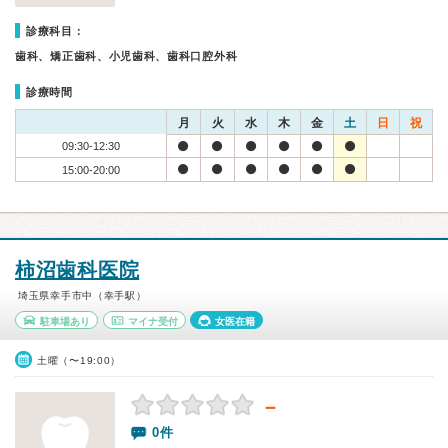
診療科目：
歯科、矯正歯科、小児歯科、歯科口腔外科
診療時間
月
火
水
木
金
土
日
祝
09:30-12:30
15:00-20:00
柿沼歯科医院
埼玉県幸手市中（幸手駅）
駐車場あり
マイナ受付
女医在籍
土曜（〜19:00）
－
0件