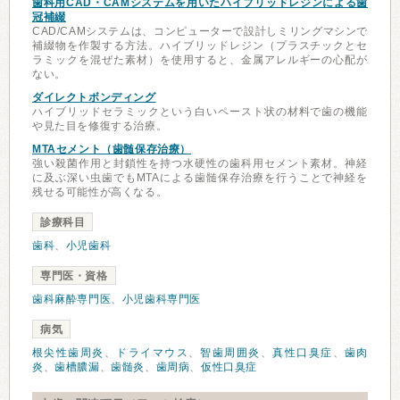
歯科用CAD・CAMシステムを用いたハイブリッドレジンによる歯
冠補綴
CAD/CAMシステムは、コンピューターで設計しミリングマシンで
補綴物を作製する方法。ハイブリッドレジン（プラスチックとセ
ラミックを混ぜた素材）を使用すると、金属アレルギーの心配が
ない。
ダイレクトボンディング
ハイブリッドセラミックという白いペースト状の材料で歯の機能
や見た目を修復する治療。
MTAセメント（歯髄保存治療）
強い殺菌作用と封鎖性を持つ水硬性の歯科用セメント素材。神経
に及ぶ深い虫歯でもMTAによる歯髄保存治療を行うことで神経を
残せる可能性が高くなる。
診療科目
歯科
、
小児歯科
専門医・資格
歯科麻酔専門医
、
小児歯科専門医
病気
根尖性歯周炎
、
ドライマウス
、
智歯周囲炎
、
真性口臭症
、
歯肉
炎
、
歯槽膿漏
、
歯髄炎
、
歯周病
、
仮性口臭症