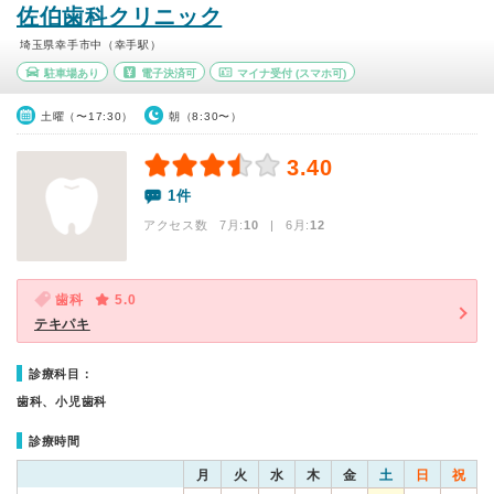
佐伯歯科クリニック
埼玉県幸手市中（幸手駅）
駐車場あり
電子決済可
マイナ受付
(スマホ可)
土曜（〜17:30）
朝（8:30〜）
3.40
1件
アクセス数 7月:
10
| 6月:
12
歯科
5.0
テキパキ
診療科目：
歯科、小児歯科
診療時間
月
火
水
木
金
土
日
祝