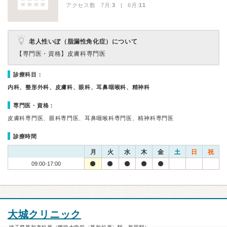
アクセス数 7月:
3
| 6月:
11
老人性いぼ（脂漏性角化症）について
【専門医・資格】
皮膚科専門医
診療科目：
内科、整形外科、皮膚科、眼科、耳鼻咽喉科、精神科
専門医・資格：
皮膚科専門医、眼科専門医、耳鼻咽喉科専門医、精神科専門医
診療時間
月
火
水
木
金
土
日
祝
09:00-17:00
大城クリニック