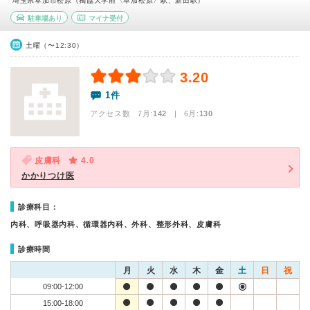
埼玉県草加市松原（獨協大学前〈草加松原〉駅、新田駅）
駐車場あり
マイナ受付
土曜（〜12:30）
3.20
1件
アクセス数 7月:
142
| 6月:
130
皮膚科
4.0
かかりつけ医
診療科目：
内科、呼吸器内科、循環器内科、外科、整形外科、皮膚科
診療時間
月
火
水
木
金
土
日
祝
09:00-12:00
15:00-18:00