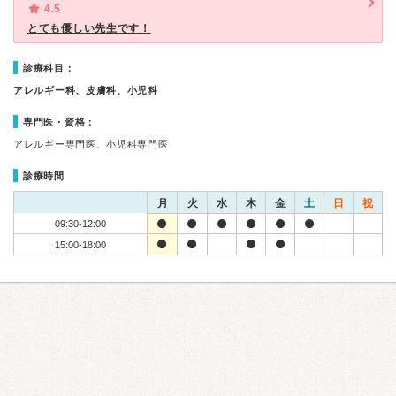
4.5
とても優しい先生です！
診療科目：
アレルギー科、皮膚科、小児科
専門医・資格：
アレルギー専門医、小児科専門医
診療時間
月
火
水
木
金
土
日
祝
09:30-12:00
15:00-18:00