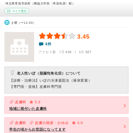
埼玉県草加市栄町（獨協大学前〈草加松原〉駅）
マイナ受付
土曜（〜12:30）
3.45
4件
アクセス数 7月:
518
| 6月:
527
老人性いぼ（脂漏性角化症）について
【診療・治療法】
いぼの冷凍凝固法（液体窒素）
【専門医・資格】
皮膚科専門医
皮膚科
5.0
地域に根付いた皮膚科
皮膚科
皮膚の発疹・かゆみ
4.0
学生の頃からお世話になってます