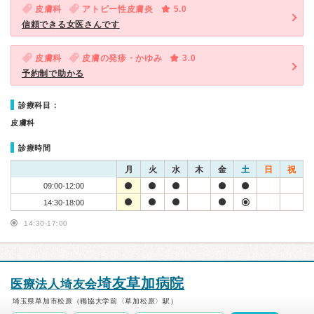
皮膚科
アトピー性皮膚炎
5.0
信頼できる女医さんです
皮膚科
皮膚の発疹・かゆみ
3.0
予約制で助かる
診療科目：
皮膚科
診療時間
月
火
水
木
金
土
日
祝
09:00-12:00
14:30-18:00
14:30-17:00
埼友草加病院
医療法人埼友会
埼玉県草加市松原（獨協大学前〈草加松原〉駅）