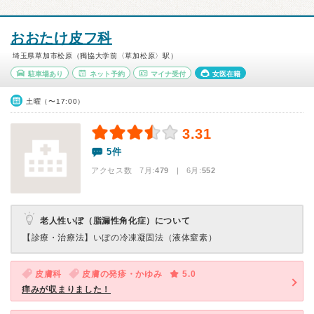
おおたけ皮フ科
埼玉県草加市松原（獨協大学前〈草加松原〉駅）
駐車場あり
ネット予約
マイナ受付
女医在籍
土曜（〜17:00）
3.31
5件
アクセス数 7月:
479
| 6月:
552
老人性いぼ（脂漏性角化症）について
【診療・治療法】
いぼの冷凍凝固法（液体窒素）
皮膚科
皮膚の発疹・かゆみ
5.0
痒みが収まりました！