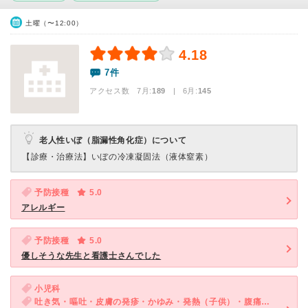
土曜（〜12:00）
4.18
7件
アクセス数 7月:
189
| 6月:
145
老人性いぼ（脂漏性角化症）について
【診療・治療法】
いぼの冷凍凝固法（液体窒素）
予防接種
5.0
アレルギー
予防接種
5.0
優しそうな先生と看護士さんでした
小児科
吐き気・嘔吐・皮膚の発疹・かゆみ・発熱（子供）・腹痛・吐き気・嘔吐（子供）・発疹（子供）・咳・呼吸困難（子供）・下痢（子供）