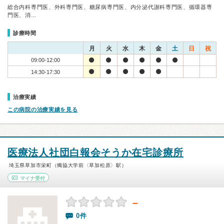
総合内科専門医、外科専門医、糖尿病専門医、内分泌代謝科専門医、循環器専
門医、消…
診療時間
月
火
水
木
金
土
日
祝
09:00-12:00
14:30-17:30
治療実績
この病院の治療実績を見る
医療法人社団白報会そうか在宅診療所
埼玉県草加市栄町（獨協大学前〈草加松原〉駅）
マイナ受付
－
0件