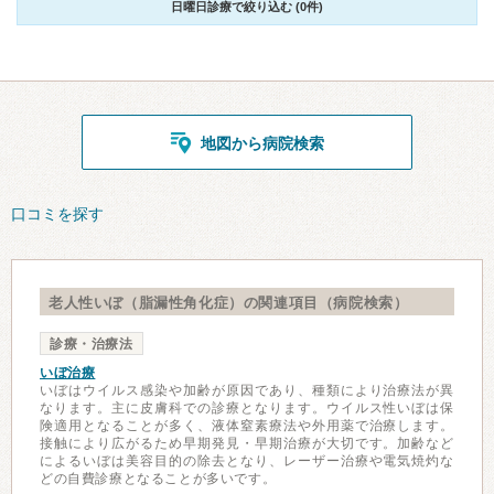
日曜日診療で絞り込む (0件)
地図から病院検索
口コミを探す
老人性いぼ（脂漏性角化症）の関連項目（病院検索）
診療・治療法
いぼ治療
いぼはウイルス感染や加齢が原因であり、種類により治療法が異
なります。主に皮膚科での診療となります。ウイルス性いぼは保
険適用となることが多く、液体窒素療法や外用薬で治療します。
接触により広がるため早期発見・早期治療が大切です。加齢など
によるいぼは美容目的の除去となり、レーザー治療や電気焼灼な
どの自費診療となることが多いです。