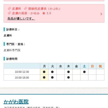
皮膚科
接触性皮膚炎（かぶれ）
皮膚の発疹・かゆみ
3.5
先生が優しいです。
診療科目：
皮膚科
専門医・資格：
皮膚科専門医
診療時間
月
火
水
木
金
土
日
祝
10:00-12:30
15:00-18:00
かがわ医院
埼玉県草加市草加（獨協大学前〈草加松原〉駅）