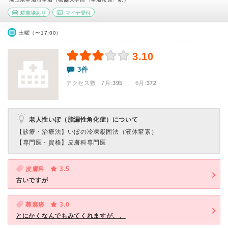
駐車場あり
マイナ受付
土曜（〜17:00）
3.10
3件
アクセス数 7月:
395
| 6月:
372
老人性いぼ（脂漏性角化症）について
【診療・治療法】
いぼの冷凍凝固法（液体窒素）
【専門医・資格】
皮膚科専門医
皮膚科
3.5
古いですが
蕁麻疹
3.0
とにかくなんでもみてくれますが、、