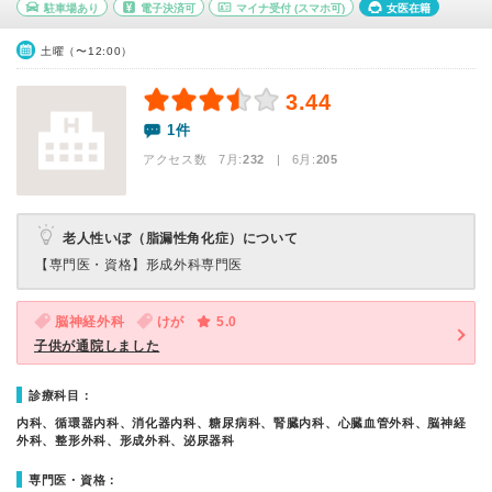
駐車場あり
電子決済可
マイナ受付
(スマホ可)
女医在籍
土曜（〜12:00）
3.44
1件
アクセス数 7月:
232
| 6月:
205
老人性いぼ（脂漏性角化症）について
【専門医・資格】
形成外科専門医
脳神経外科
けが
5.0
子供が通院しました
診療科目：
内科、循環器内科、消化器内科、糖尿病科、腎臓内科、心臓血管外科、脳神経
外科、整形外科、形成外科、泌尿器科
専門医・資格：