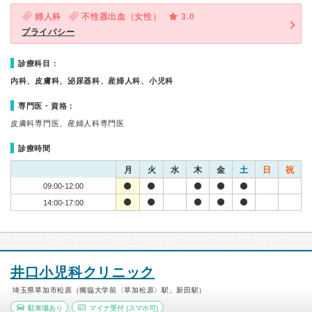
婦人科
不性器出血（女性）
3.0
プライバシー
診療科目：
内科、皮膚科、泌尿器科、産婦人科、小児科
専門医・資格：
皮膚科専門医、産婦人科専門医
診療時間
月
火
水
木
金
土
日
祝
09:00-12:00
14:00-17:00
井口小児科クリニック
埼玉県草加市松原（獨協大学前〈草加松原〉駅、新田駅）
駐車場あり
マイナ受付
(スマホ可)