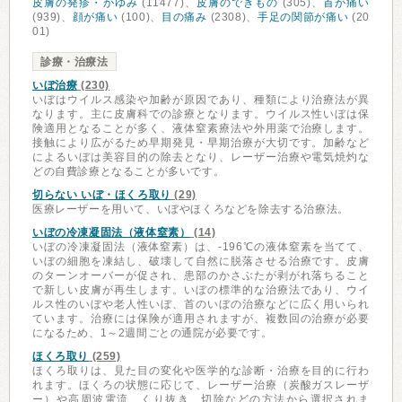
皮膚の発疹・かゆみ
(11477)、
皮膚のできもの
(305)、
首が痛い
(939)、
顔が痛い
(100)、
目の痛み
(2308)、
手足の関節が痛い
(20
01)
診療・治療法
いぼ治療
(230)
いぼはウイルス感染や加齢が原因であり、種類により治療法が異
なります。主に皮膚科での診療となります。ウイルス性いぼは保
険適用となることが多く、液体窒素療法や外用薬で治療します。
接触により広がるため早期発見・早期治療が大切です。加齢など
によるいぼは美容目的の除去となり、レーザー治療や電気焼灼な
どの自費診療となることが多いです。
切らない いぼ・ほくろ取り
(29)
医療レーザーを用いて、いぼやほくろなどを除去する治療法。
いぼの冷凍凝固法（液体窒素）
(14)
いぼの冷凍凝固法（液体窒素）は、-196℃の液体窒素を当てて、
いぼの細胞を凍結し、破壊して自然に脱落させる治療です。皮膚
のターンオーバーが促され、患部のかさぶたが剥がれ落ちること
で新しい皮膚が再生します。いぼの標準的な治療法であり、ウイ
ルス性のいぼや老人性いぼ、首のいぼの治療などに広く用いられ
ています。治療には保険が適用されますが、複数回の治療が必要
になるため、1～2週間ごとの通院が必要です。
ほくろ取り
(259)
ほくろ取りは、見た目の変化や医学的な診断・治療を目的に行わ
れます。ほくろの状態に応じて、レーザー治療（炭酸ガスレーザ
ー）や高周波電流、くり抜き、切除などの方法から選択されま