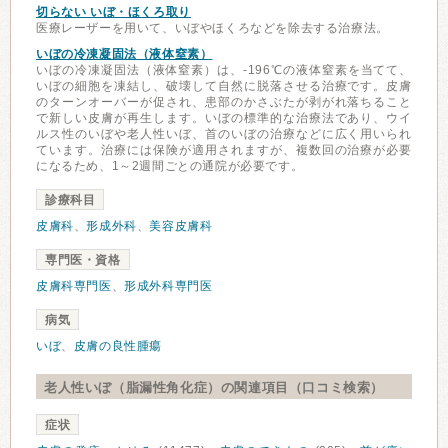
切らない いぼ・ほくろ取り
医療レーザーを用いて、いぼやほくろなどを除去する治療法。
いぼの冷凍凝固法（液体窒素）
いぼの冷凍凝固法（液体窒素）は、-196℃の液体窒素を当てて、
いぼの細胞を凍結し、破壊して自然に脱落させる治療です。皮膚
のターンオーバーが促され、患部のかさぶたが剥がれ落ちること
で新しい皮膚が再生します。いぼの標準的な治療法であり、ウイ
ルス性のいぼや老人性いぼ、首のいぼの治療などに広く用いられ
ています。治療には保険が適用されますが、複数回の治療が必要
になるため、1～2週間ごとの通院が必要です。
診療科目
皮膚科
、
形成外科
、
美容皮膚科
専門医・資格
皮膚科専門医
、
形成外科専門医
病気
いぼ
、
皮膚の良性腫瘍
老人性いぼ（脂漏性角化症）の関連項目（口コミ検索）
症状