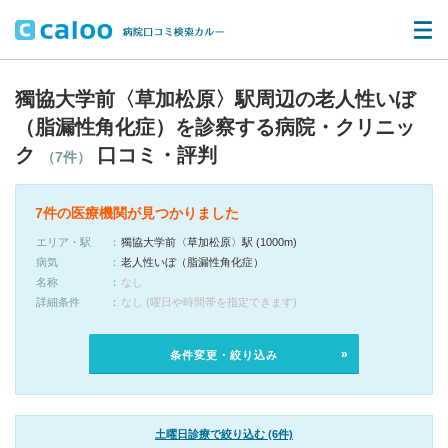
獨協大学前〈草加松原〉駅周辺の老人性いぼ
（脂漏性角化症）を診察する病院・クリニッ
ク
口コミ・評判
（7件）
7件の医療機関が見つかりました
エリア・駅
獨協大学前〈草加松原〉駅 (1000m)
病気
老人性いぼ（脂漏性角化症）
名称
なし
詳細条件
なし (曜日や時間帯を指定できます)
条件変更・絞り込み
土曜日診療で絞り込む (6件)