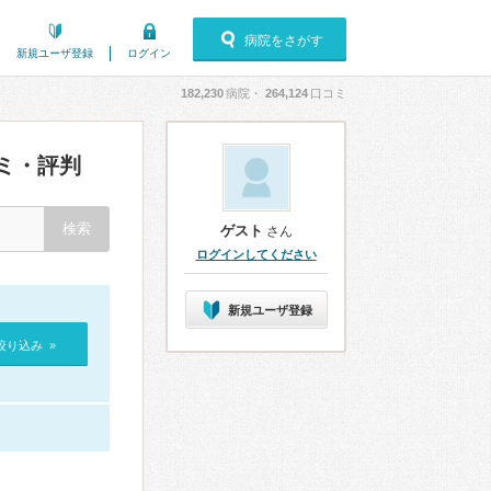
病院をさがす
新規ユーザ登録
ログイン
182,230
病院・
264,124
口コミ
ミ・評判
ゲスト
さん
ログインしてください
新規ユーザ登録
絞り込み »