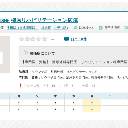
柳原リハビリテーション病院
健和会
柳原（
牛田駅（京成関屋駅）
、
堀切駅
、
北千住駅
）
駐車場あり
電子決済可
－
口コミ0件
腰痛症について
【専門医・資格】
整形外科専門医、リハビリテーション科専門医
診療科：
リウマチ科、整形外科、リハビリテーション科
専門医・資格：
アクセス数 7月：
14
| 6月：
3
| 年間：
98
月
火
水
木
金
土
●
●
●
●
●
●
●
●
●
●