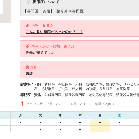
腰痛症について
【専門医・資格】
整形外科専門医
内科
5.0
こんな良い病院があったのか？！！
内科・かぜ・発熱
4.5
先生が親切でした
4.0
健診
診療科：
内科、胃腸科、神経内科、外科、脳神経外科、整形外科、リハビリ
科、泌尿器科、肛門科、婦人科、内視鏡、放射線科、在宅医療
専門医・資格：
アクセス数 7月：
269
| 6月：
251
| 年間：
2,813
月
火
水
木
金
土
●
●
●
●
●
●
●
●
●