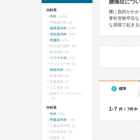
腰痛症につ
内科系
腰に負担がかか
内科
(14件)
脊柱管狭窄症な
呼吸器内科
(0)
な原因で起きる
循環器内科
(2件)
消化器内科
(2件)
胃腸科
(4件)
内分泌代謝科
(0)
糖尿病科
(0)
リウマチ科
(1件)
アレルギー科
(0)
神経内科
(1件)
血液内科
(0)
腎臓内科
(0)
人工透析
(0)
標準
緩和ケア（ホスピス）
(0)
外科系
1-7
件 / 7件中
外科
(6件)
呼吸器外科
(1件)
心臓血管外科
(0)
消化器外科
(0)
乳腺科
(0)