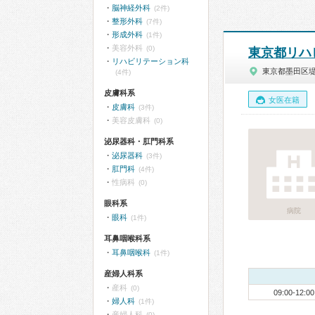
脳神経外科
(2件)
整形外科
(7件)
形成外科
(1件)
美容外科
(0)
東京都リハ
リハビリテーション科
東京都墨田区
(4件)
皮膚科系
女医在籍
皮膚科
(3件)
美容皮膚科
(0)
泌尿器科・肛門科系
泌尿器科
(3件)
肛門科
(4件)
性病科
(0)
眼科系
病院
眼科
(1件)
耳鼻咽喉科系
耳鼻咽喉科
(1件)
産婦人科系
産科
(0)
09:00-12:00
婦人科
(1件)
産婦人科
(0)