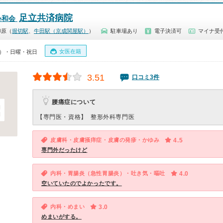
足立共済病院
心和会
柳原（
堀切駅
、
牛田駅（京成関屋駅）
）
駐車場あり
電子決済可
マイナ受
女医在籍
00）・日曜・祝日
3.51
口コミ3件
腰痛症について
【専門医・資格】
整形外科専門医
皮膚科・皮膚掻痒症・皮膚の発疹・かゆみ
4.5
専門外だったけど
内科・胃腸炎（急性胃腸炎）・吐き気・嘔吐
4.0
空いていたのでよかったです。
内科・めまい
3.0
めまいがする。