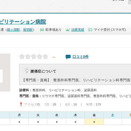
ビリテーション病院
堤通（
鐘ヶ淵駅
、
堀切駅
）
駐車場あり
治療実績
マイナ受付 (スマホ可)
－
口コミ0件
腰痛症について
【専門医・資格】
整形外科専門医、リハビリテーション科専門医
診療科：
整形外科、リハビリテーション科、泌尿器科
専門医・資格：
アクセス数 7月：
28
| 6月：
16
| 年間：
179
月
火
水
木
金
土
●
●
●
●
●