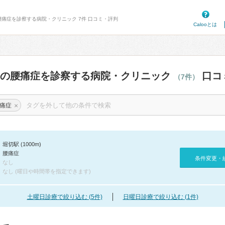
腰痛症を診察する病院・クリニック 7件 口コミ・評判
Calooとは
辺の腰痛症を診察する病院・クリニック
口コ
（7件）
×
痛症
堀切駅 (1000m)
腰痛症
条件変更・
なし
なし (曜日や時間帯を指定できます)
土曜日診療で絞り込む (5件)
日曜日診療で絞り込む (1件)