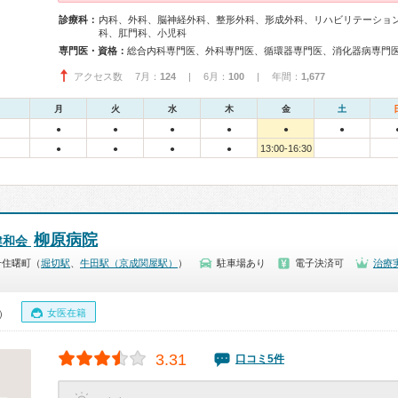
診療科：
内科、外科、脳神経外科、整形外科、形成外科、リハビリテーショ
科、肛門科、小児科
専門医・資格：
アクセス数 7月：
124
| 6月：
100
| 年間：
1,677
月
火
水
木
金
土
●
●
●
●
●
●
13:00-16:30
●
●
●
●
柳原病院
健和会
千住曙町（
堀切駅
、
牛田駅（京成関屋駅）
）
駐車場あり
電子決済可
治療
女医在籍
0）
3.31
口コミ5件