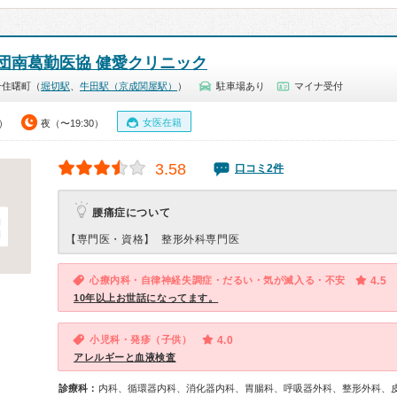
団南葛勤医協 健愛クリニック
千住曙町（
堀切駅
、
牛田駅（京成関屋駅）
）
駐車場あり
マイナ受付
女医在籍
0）
夜（〜19:30）
3.58
口コミ2件
腰痛症について
【専門医・資格】
整形外科専門医
心療内科・自律神経失調症・だるい・気が滅入る・不安
4.5
10年以上お世話になってます。
小児科・発疹（子供）
4.0
アレルギーと血液検査
診療科：
内科、循環器内科、消化器内科、胃腸科、呼吸器外科、整形外科、