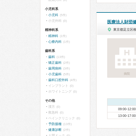
小児科系
小児科
(5件)
小児外科
(0)
医療法人財団
東京都足立区
精神科系
精神科
(1件)
心療内科
(1件)
歯科系
歯科
(13件)
矯正歯科
(2件)
歯周病科
(3件)
病院
小児歯科
(5件)
歯科口腔外科
(4件)
インプラント
(0)
ホワイトニング
(0)
その他
漢方
(0)
09:00-12:00
救急科
(0)
13:00-17:00
ペインクリニック
(0)
予防接種
(13件)
健康診断
(2件)
人間ドック
(0)