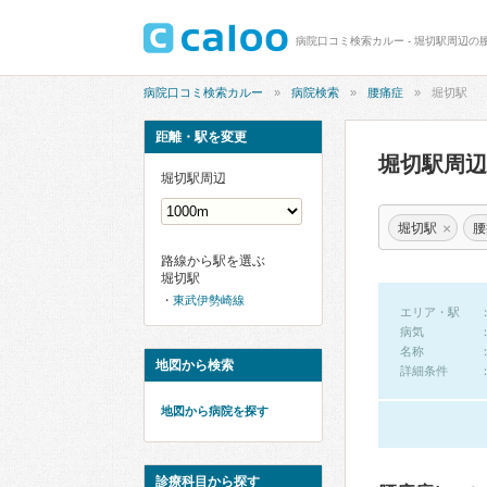
病院口コミ検索カルー - 堀切駅周辺の
病院口コミ検索カルー
病院検索
腰痛症
堀切駅
距離・駅を変更
堀切駅周
堀切駅周辺
×
堀切駅
腰
路線から駅を選ぶ
堀切駅
東武伊勢崎線
エリア・駅
病気
名称
地図から検索
詳細条件
地図から病院を探す
診療科目から探す