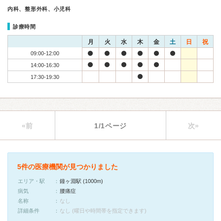
内科、整形外科、小児科
診療時間
月
火
水
木
金
土
日
祝
09:00-12:00
14:00-16:30
17:30-19:30
«前
1/1ページ
次»
5件の医療機関が見つかりました
エリア・駅
鐘ヶ淵駅 (1000m)
病気
腰痛症
名称
なし
詳細条件
なし (曜日や時間帯を指定できます)