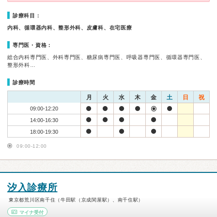
診療科目：
内科、循環器内科、整形外科、皮膚科、在宅医療
専門医・資格：
総合内科専門医、外科専門医、糖尿病専門医、呼吸器専門医、循環器専門医、
整形外科…
診療時間
月
火
水
木
金
土
日
祝
09:00-12:20
14:00-16:30
18:00-19:30
09:00-12:00
汐入診療所
東京都荒川区南千住（牛田駅（京成関屋駅）、南千住駅）
マイナ受付