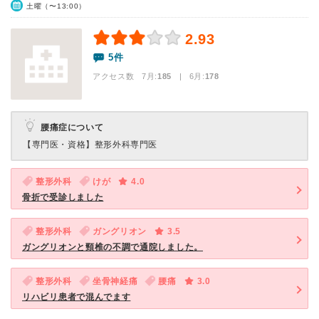
土曜（〜13:00）
2.93
5件
アクセス数 7月:
185
| 6月:
178
腰痛症について
【専門医・資格】
整形外科専門医
整形外科
けが
4.0
骨折で受診しました
整形外科
ガングリオン
3.5
ガングリオンと頸椎の不調で通院しました。
整形外科
坐骨神経痛
腰痛
3.0
リハビリ患者で混んでます