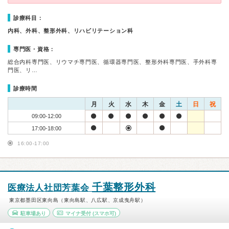
診療科目：
内科、外科、整形外科、リハビリテーション科
専門医・資格：
総合内科専門医、リウマチ専門医、循環器専門医、整形外科専門医、手外科専
門医、リ…
診療時間
月
火
水
木
金
土
日
祝
09:00-12:00
17:00-18:00
16:00-17:00
千葉整形外科
医療法人社団芳葉会
東京都墨田区東向島（東向島駅、八広駅、京成曳舟駅）
駐車場あり
マイナ受付
(スマホ可)