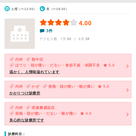
土曜（〜12:00）
夜（〜19:30）
4.00
3件
アクセス数 7月:
50
| 6月:
38
内科
熱中症
ほてり・頭が痛い・だるい・食欲不振・体調不良
5.0
温かく、人情味溢れています
内科
かぜ
発熱・頭が痛い・喉が痛い
5.0
かかりつけ診療所
内科
溶連菌感染症
発熱・頭が痛い・だるい・喉が痛い
4.0
良心的な診療所です
診療科目：