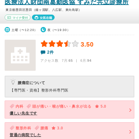
医療法人財団南葛勤医協 すみだ共立診療所
東京都墨田区墨田（鐘ヶ淵駅、八広駅、東向島駅）
マイナ受付
女医在籍
土曜（〜12:20）
夜（〜19:30）
3.50
2件
アクセス数 7月:
65
| 6月:
94
腰痛症について
【専門医・資格】
整形外科専門医
内科
頭が痛い・喉が痛い・鼻水が出る
5.0
優しい先生です
整形外科
腰痛
3.0
普通の病院でした