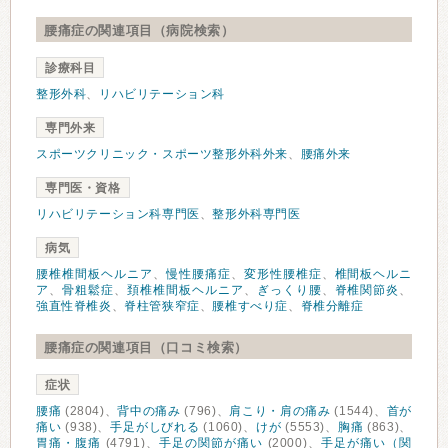
腰痛症の関連項目（病院検索）
診療科目
整形外科
、
リハビリテーション科
専門外来
スポーツクリニック・スポーツ整形外科外来
、
腰痛外来
専門医・資格
リハビリテーション科専門医
、
整形外科専門医
病気
腰椎椎間板ヘルニア
、
慢性腰痛症
、
変形性腰椎症
、
椎間板ヘルニ
ア
、
骨粗鬆症
、
頚椎椎間板ヘルニア
、
ぎっくり腰
、
脊椎関節炎
、
強直性脊椎炎
、
脊柱管狭窄症
、
腰椎すべり症
、
脊椎分離症
腰痛症の関連項目（口コミ検索）
症状
腰痛
(2804)、
背中の痛み
(796)、
肩こり・肩の痛み
(1544)、
首が
痛い
(938)、
手足がしびれる
(1060)、
けが
(5553)、
胸痛
(863)、
胃痛・腹痛
(4791)、
手足の関節が痛い
(2000)、
手足が痛い（関