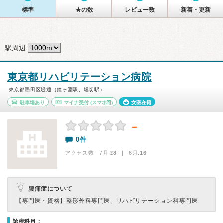
標準
★の数
レビュー数
新着・更新
駅周辺
東京都リハビリテーション病院
東京都墨田区堤通（鐘ヶ淵駅、堀切駅）
駐車場あり
マイナ受付
(スマホ可)
女医在籍
－
0件
アクセス数 7月:
28
| 6月:
16
腰痛症について
【専門医・資格】
整形外科専門医、リハビリテーション科専門医
診療科目：