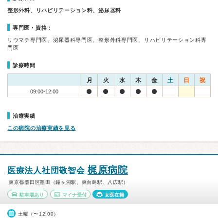
整形外科、リハビリテーション科、泌尿器科
専門医・資格：
リウマチ専門医、泌尿器科専門医、整形外科専門医、リハビリテーション科専
門医
診療時間
月
火
水
木
金
土
日
祝
09:00-12:00
治療実績
この病院の治療実績を見る
梶原病院
医療法人社団敬智会
東京都墨田区墨田（鐘ヶ淵駅、東向島駅、八広駅）
駐車場あり
マイナ受付
女医在籍
土曜（〜12:00）