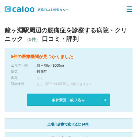
鐘ヶ淵駅周辺の腰痛症を診察する病院・クリ
ニック
口コミ・評判
（5件）
5件の医療機関が見つかりました
エリア・駅
鐘ヶ淵駅 (1000m)
病気
腰痛症
名称
なし
詳細条件
なし (曜日や時間帯を指定できます)
条件変更・絞り込み
土曜日診療で絞り込む (4件)