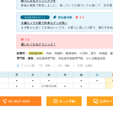
頼りになるクリニックです
4.5
消化器内科
消化器内科の口コミ
大腸カメラが楽で外来もテンポ良い
5.0
通いたくなるクリニック！
診療科：
消化器内科
、内科、胃腸科、糖尿病科、小児科、漢方、内視鏡、健
専門医・資格：
消化器病専門医、消化器内視鏡専門医、がん治療認定医
アクセス数 7月：
439
| 6月：
485
| 年間：
5,823
月
火
水
木
金
土
●
●
●
●
●
17:00-21:00
●
●
●
●
03-3617-3333
ネット予約
公式サイ