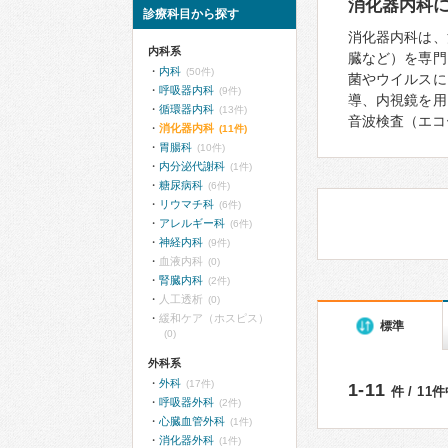
消化器内科
診療科目から探す
消化器内科は、
内科系
臓など）を専門
内科
(50件)
菌やウイルスに
呼吸器内科
(9件)
導、内視鏡を用
循環器内科
(13件)
音波検査（エコ
消化器内科
(11件)
胃腸科
(10件)
内分泌代謝科
(1件)
糖尿病科
(6件)
リウマチ科
(6件)
アレルギー科
(6件)
神経内科
(9件)
血液内科
(0)
腎臓内科
(2件)
人工透析
(0)
緩和ケア（ホスピス）
標準
(0)
外科系
外科
(17件)
1-11
件 / 11
呼吸器外科
(2件)
心臓血管外科
(1件)
消化器外科
(1件)