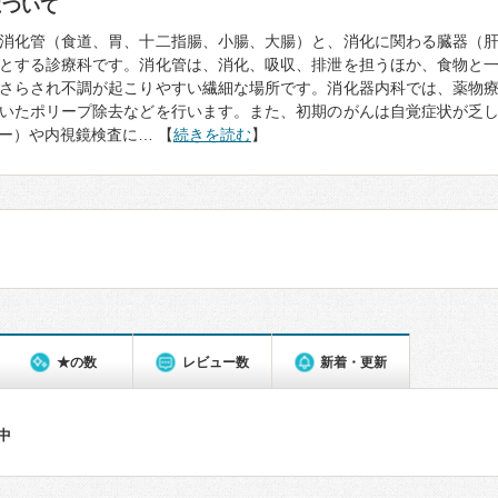
について
消化管（食道、胃、十二指腸、小腸、大腸）と、消化に関わる臓器（
とする診療科です。消化管は、消化、吸収、排泄を担うほか、食物と
さらされ不調が起こりやすい繊細な場所です。消化器内科では、薬物
いたポリープ除去などを行います。また、初期のがんは自覚症状が乏
ー）や内視鏡検査に… 【
続きを読む
】
★の数
レビュー数
新着・更新
件中