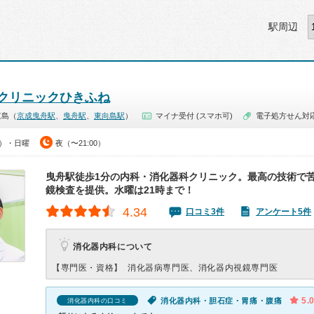
駅周辺
クリニックひきふね
京島（
京成曳舟駅
、
曳舟駅
、
東向島駅
）
マイナ受付 (スマホ可)
電子処方せん対
0）・日曜
夜（〜21:00）
曳舟駅徒歩1分の内科・消化器科クリニック。最高の技術で
鏡検査を提供。水曜は21時まで！
4.34
口コミ3件
アンケート5件
消化器内科について
【専門医・資格】
消化器病専門医、消化器内視鏡専門医
5.
消化器内科・胆石症・胃痛・腹痛
消化器内科の口コミ