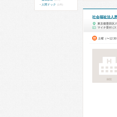
人間ドック
(1件)
社会福祉法人
東京都墨田区
マイナ受付 (ス
土曜（〜12:3
病院