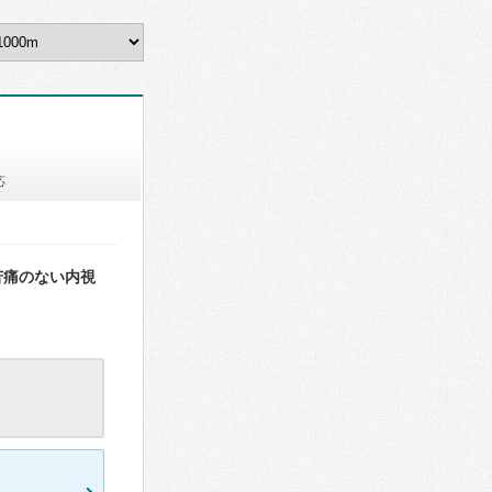
応
苦痛のない内視
0