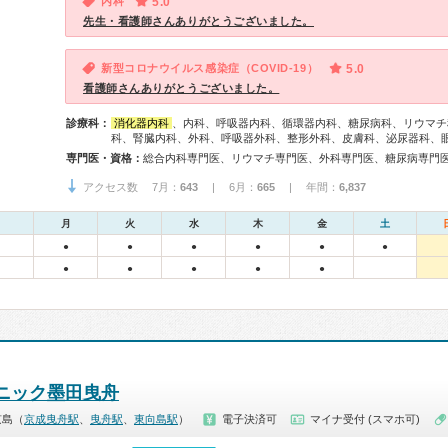
内科
5.0
先生・看護師さんありがとうございました。
新型コロナウイルス感染症（COVID-19）
5.0
看護師さんありがとうございました。
診療科：
消化器内科
、内科、呼吸器内科、循環器内科、糖尿病科、リウマチ
科、腎臓内科、外科、呼吸器外科、整形外科、皮膚科、泌尿器科、
専門医・資格：
アクセス数 7月：
643
| 6月：
665
| 年間：
6,837
月
火
水
木
金
土
●
●
●
●
●
●
●
●
●
●
●
リニック墨田曳舟
京島（
京成曳舟駅
、
曳舟駅
、
東向島駅
）
電子決済可
マイナ受付 (スマホ可)