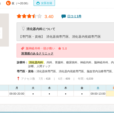
女医在籍
0）
夜（〜20:00）
3.40
口コミ1件
消化器内科について
【専門医・資格】
消化器病専門医、消化器内視鏡専門医
脳神経外科・頭が痛い
5.0
清潔感のあるクリニック
診療科：
消化器内科
、内科、胃腸科、糖尿病科、神経内科、脳神経外科、内
診断、人間ドック
専門医・資格：
アクセス数 7月：
418
| 6月：
409
| 年間：
4,039
月
火
水
木
金
土
09:00-20:00
09:00-13:00
●
●
●
●