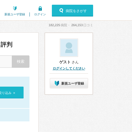
病院をさがす
新規ユーザ登録
ログイン
182,225
病院・
264,153
口コミ
評判
ゲスト
さん
ログインしてください
新規ユーザ登録
絞り込み »