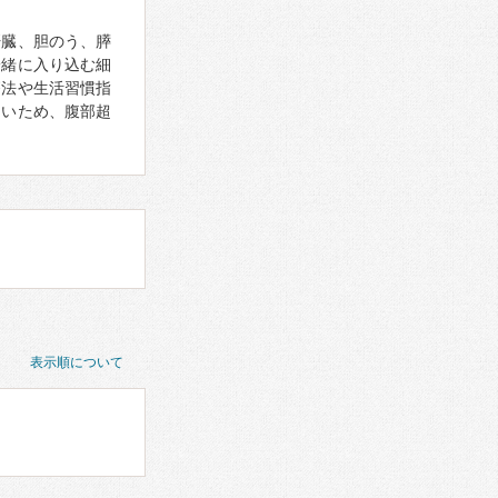
肝臓、胆のう、膵
一緒に入り込む細
療法や生活習慣指
しいため、腹部超
表示順について