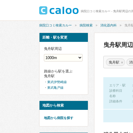
病院口コミ検索カルー - 曳舟駅周辺の
病院口コミ検索カルー
病院検索
消化器内科
曳舟
距離・駅を変更
曳舟駅周
曳舟駅周辺
×
曳舟駅
消
路線から駅を選ぶ
曳舟駅
東武伊勢崎線
エリア・駅
東武亀戸線
診療科目
名称
詳細条件
地図から検索
地図から病院を探す