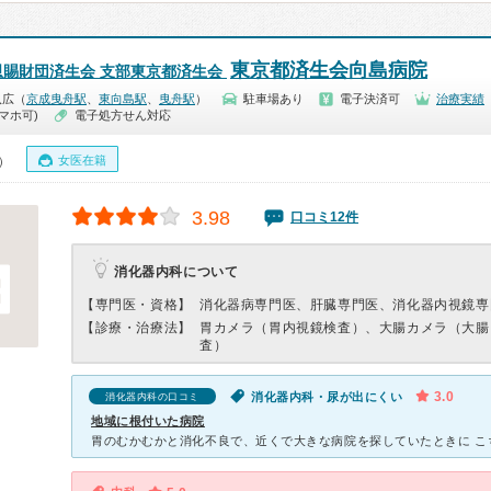
東京都済生会向島病院
恩賜財団済生会 支部東京都済生会
八広（
京成曳舟駅
、
東向島駅
、
曳舟駅
）
駐車場あり
電子決済可
治療実績
マホ可)
電子処方せん対応
女医在籍
0）
3.98
口コミ12件
消化器内科について
【専門医・資格】
消化器病専門医、肝臓専門医、消化器内視鏡専
【診療・治療法】
胃カメラ（胃内視鏡検査）、大腸カメラ（大腸
査）
3.0
消化器内科・尿が出にくい
消化器内科の口コミ
地域に根付いた病院