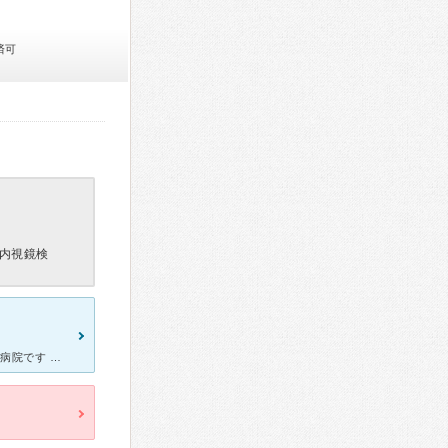
済可
内視鏡検
有料老人ホームホームを併設する かなり歴史のある 規模もそこそこの病院です 有料ですが ５～６台停められる駐車場 駐輪場があります 駐車場は 診察した場合１時間無料の サービス券が 会計