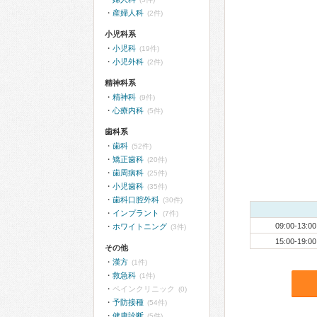
産婦人科
(2件)
小児科系
小児科
(19件)
小児外科
(2件)
精神科系
精神科
(9件)
心療内科
(5件)
歯科系
歯科
(52件)
矯正歯科
(20件)
歯周病科
(25件)
小児歯科
(35件)
歯科口腔外科
(30件)
インプラント
(7件)
09:00-13:00
ホワイトニング
(3件)
15:00-19:00
その他
漢方
(1件)
救急科
(1件)
ペインクリニック
(0)
予防接種
(54件)
健康診断
(5件)