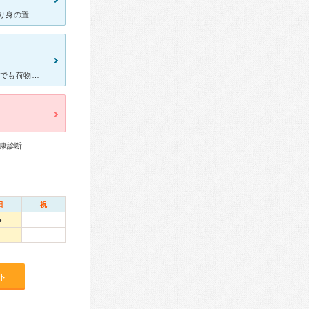
家族が腹痛で受診しました。 座っていても寝ていても痛くて、文字通り身の置き所もない状態でした。 ネットで消化器専門医のいる病院をさがしたところ、こちらが ヒットしました。 事前に連絡し症状
まず駅から近くて立地がいいです。大通りに面した1階で、脚が不自由でも荷物が多くても簡単にアクセスできます。外装はもちろんですが内装も新しくて綺麗で、待合室やトイレも快適です。 大腸カメラを受けました
康診断
日
祝
●
ト