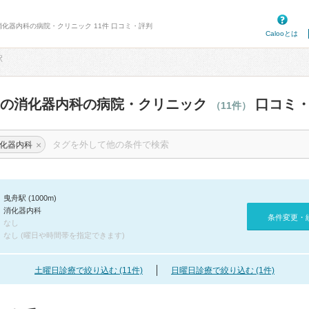
消化器内科の病院・クリニック 11件 口コミ・評判
Calooとは
駅
辺の消化器内科の病院・クリニック
口コミ・
（11件）
×
化器内科
曳舟駅 (1000m)
消化器内科
条件変更・
なし
なし (曜日や時間帯を指定できます)
土曜日診療で絞り込む (11件)
日曜日診療で絞り込む (1件)