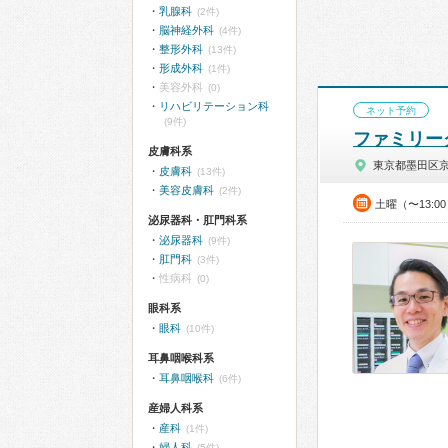
乳腺科
(2件)
脳神経外科
(4件)
整形外科
(13件)
形成外科
(1件)
美容外科
(0)
リハビリテーション科
ネット予約
(9件)
ファミリー
皮膚科系
東京都墨田区
皮膚科
(13件)
美容皮膚科
(2件)
土曜（〜13:0
泌尿器科・肛門科系
泌尿器科
(9件)
肛門科
(3件)
性病科
(0)
眼科系
眼科
(10件)
耳鼻咽喉科系
耳鼻咽喉科
(6件)
産婦人科系
産科
(1件)
婦人科
(5件)