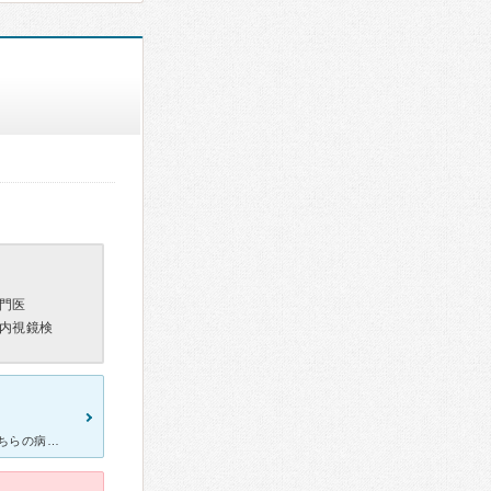
門医
内視鏡検
胃のむかむかと消化不良で、近くで大きな病院を探していたときに こちらの病院を受診しました。 場所は、少しわかりづらいのですが大通り沿いに面しており、曳舟駅からも徒歩で10分弱、都営バスも近くまで走