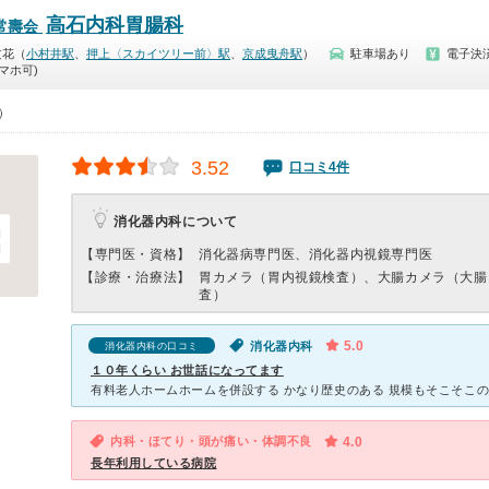
高石内科胃腸科
常壽会
文花（
小村井駅
、
押上〈スカイツリー前〉駅
、
京成曳舟駅
）
駐車場あり
電子決
マホ可)
0）
3.52
口コミ4件
消化器内科について
【専門医・資格】
消化器病専門医、消化器内視鏡専門医
【診療・治療法】
胃カメラ（胃内視鏡検査）、大腸カメラ（大腸
査）
5.0
消化器内科
消化器内科の口コミ
１０年くらい お世話になってます
内科・ほてり・頭が痛い・体調不良
4.0
長年利用している病院