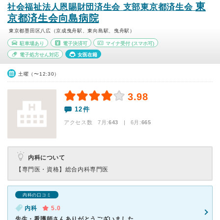
東
社会福祉法人恩賜財団済生会 支部東京都済生会
京都済生会向島病院
東京都墨田区八広（京成曳舟駅、東向島駅、曳舟駅）
駐車場あり
電子決済可
マイナ受付
(スマホ可)
電子処方せん対応
女医在籍
土曜（〜12:30）
3.98
12件
アクセス数 7月:
643
| 6月:
665
内科について
【専門医・資格】
総合内科専門医
内科の口コミ
内科
5.0
先生・看護師さんありがとうございました。