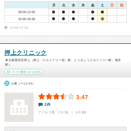
月
火
水
木
金
土
日
祝
09:00-12:00
15:00-18:30
15:00-17:00
押上クリニック
東京都墨田区押上（押上〈スカイツリー前〉駅、とうきょうスカイツリー駅、曳舟
駅）
マイナ受付
(スマホ可)
土曜（〜12:30）
3.47
2件
アクセス数 7月:
31
| 6月:
65