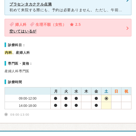
プラセンタカクテル点滴
初めて来院する際にも、予約は必要ありません。 ただし、午前11時までに来てほしいとのことでした。初診であるため、病歴などをしっかり確認してから施術を行うために。 先生は、実際のアンプルを提示し
婦人科
生理不順（女性）
2.5
空いてはいるが
診療科目：
内科
、産婦人科
専門医・資格：
産婦人科専門医
診療時間
月
火
水
木
金
土
日
祝
09:00-12:00
14:00-18:00
09:00-13:00