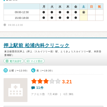
月
火
水
木
金
土
日
祝
09:00-12:30
15:00-18:00
09:00-13:00
押上駅前 松浦内科クリニック
東京都墨田区押上（押上〈スカイツリー前〉駅、とうきょうスカイツリー駅、本所吾
妻橋駅）
電子決済可
マイナ受付
土曜（〜12:00）
夜（〜19:30）
3.21
11件
アクセス数 7月:
410
| 6月:
381