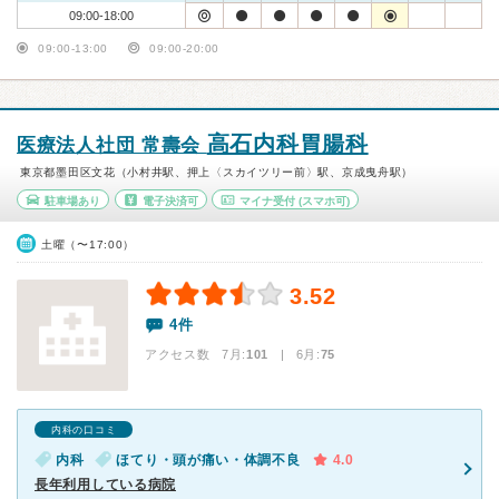
09:00-18:00
09:00-13:00
09:00-20:00
高石内科胃腸科
医療法人社団 常壽会
東京都墨田区文花（小村井駅、押上〈スカイツリー前〉駅、京成曳舟駅）
駐車場あり
電子決済可
マイナ受付
(スマホ可)
土曜（〜17:00）
3.52
4件
アクセス数 7月:
101
| 6月:
75
内科の口コミ
内科
ほてり・頭が痛い・体調不良
4.0
長年利用している病院