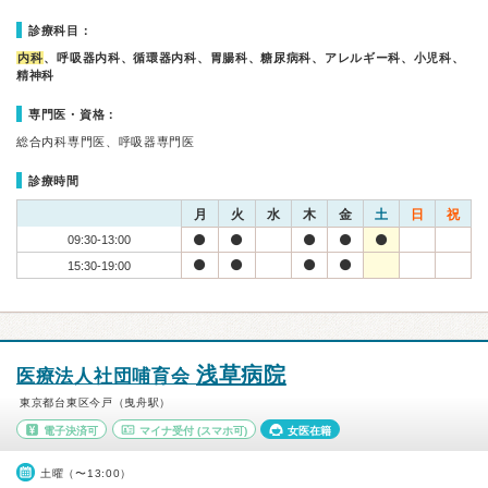
診療科目：
内科
、呼吸器内科、循環器内科、胃腸科、糖尿病科、アレルギー科、小児科、
精神科
専門医・資格：
総合内科専門医、呼吸器専門医
診療時間
月
火
水
木
金
土
日
祝
09:30-13:00
15:30-19:00
浅草病院
医療法人社団哺育会
東京都台東区今戸（曳舟駅）
電子決済可
マイナ受付
(スマホ可)
女医在籍
土曜（〜13:00）