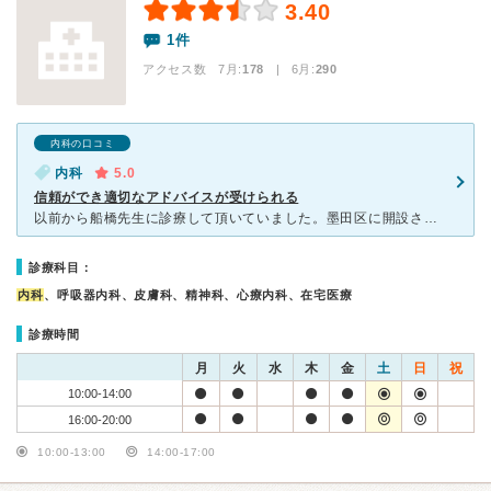
3.40
1件
アクセス数 7月:
178
| 6月:
290
内科の口コミ
内科
5.0
信頼ができ適切なアドバイスが受けられる
以前から船橋先生に診療して頂いていました。墨田区に開設されたので通院しています。血圧と糖尿で血液検査を2カ月に1回結果報告と診察して頂き適切なアドバイスを受けています。病院内も清潔で安心できます。また
診療科目：
内科
、呼吸器内科、皮膚科、精神科、心療内科、在宅医療
診療時間
月
火
水
木
金
土
日
祝
10:00-14:00
16:00-20:00
10:00-13:00
14:00-17:00