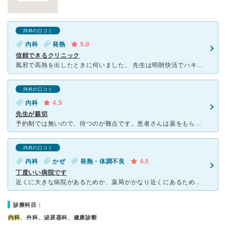
内科の口コミ
内科
発熱
5.0
信頼できるクリニック
風邪で高熱を出したときに伺いました。 先生は明朗快活でハキハキとした方でした。 とても優しく安心感を感じました。 何度かお世話になっていますが、どのようなことを尋ねても色々とお話を聞いて下さ
内科の口コミ
内科
4.5
先生が親切
予約制では無いので、待つのが難点です。患者さんは薬をもらいにくる年配の方が多いので午前中は平日でもすごく待ちます。おすすめは午後１番で行くことです。比較的空いてることが多いです。 先生は親切で話をよ
内科の口コミ
内科
かぜ
発熱・体調不良
4.5
丁度いい病院です
近くに大きな病院があるためか、薬局がかなり近くにあるため便利です。 マンションの１Fに位置していて、京成曳舟駅から徒歩5分程度の場所にありました。 病院内はかなり綺麗で新しい感じがします。トイ
診療科目：
内科
、外科、泌尿器科、健康診断