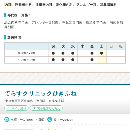
内科
、呼吸器内科、循環器内科、消化器内科、アレルギー科、耳鼻咽喉科
専門医・資格：
総合内科専門医、アレルギー専門医、呼吸器専門医、循環器専門医、消化器病
専門医、…
診療時間
月
火
水
木
金
土
日
祝
09:00-12:00
15:30-19:30
てらすクリニックひきふね
東京都墨田区東向島（曳舟駅、京成曳舟駅）
マイナ受付
電子処方せん対応
土曜（〜17:00）・日曜
夜（〜20:00）