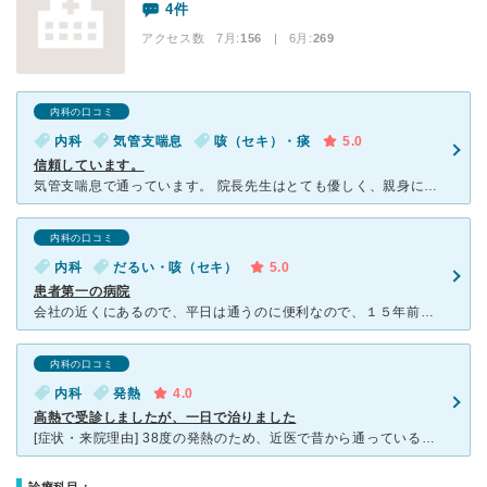
4件
アクセス数 7月:
156
| 6月:
269
内科の口コミ
内科
気管支喘息
咳（セキ）・痰
5.0
信頼しています。
気管支喘息で通っています。 院長先生はとても優しく、親身になって話を聞いてくれます。 その上で、丁寧に診察してくださるので、安心して家族全員がお世話になっています。 受付を始めスタッフの配慮も素
内科の口コミ
内科
だるい・咳（セキ）
5.0
患者第一の病院
会社の近くにあるので、平日は通うのに便利なので、１５年前からお世話になってます。風邪などで、体調悪くて行くと必ず元気になります。点滴していただき、すぐによくなります。アレルギーでも通ってますが、私にあ
内科の口コミ
内科
発熱
4.0
高熱で受診しましたが、一日で治りました
[症状・来院理由] 38度の発熱のため、近医で昔から通っているこちらのクリニックを受診しました。 [医師の診断・治療法] 風邪の診断で、点滴をしてもらい、処方をもらいました。 [感想・費用・待