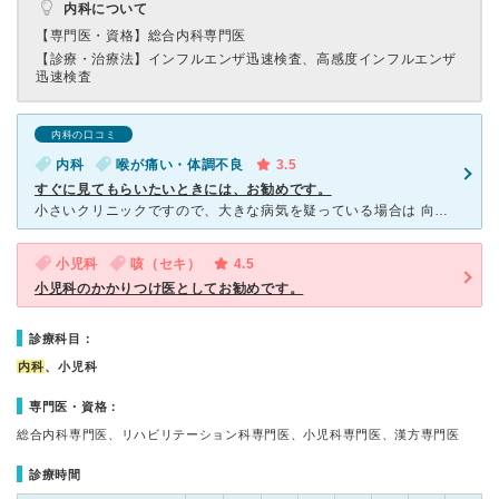
内科について
【専門医・資格】
総合内科専門医
【診療・治療法】
インフルエンザ迅速検査、高感度インフルエンザ
迅速検査
内科の口コミ
内科
喉が痛い・体調不良
3.5
すぐに見てもらいたいときには、お勧めです。
小さいクリニックですので、大きな病気を疑っている場合は 向きませんが、風邪とかインフルエンザとかの場合、 予防接種などは、比較的すいているので、とても助かります。 風邪と花粉アレルギーで困ったと
小児科
咳（セキ）
4.5
小児科のかかりつけ医としてお勧めです。
診療科目：
内科
、小児科
専門医・資格：
総合内科専門医、リハビリテーション科専門医、小児科専門医、漢方専門医
診療時間