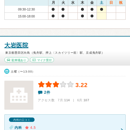
月
火
水
木
金
土
日
祝
09:30-12:30
15:00-18:00
大岩医院
東京都墨田区向島（曳舟駅、押上〈スカイツリー前〉駅、京成曳舟駅）
駐車場あり
マイナ受付
土曜（〜13:00）
3.22
2件
アクセス数 7月:
114
| 6月:
107
内科の口コミ
内科
4.5