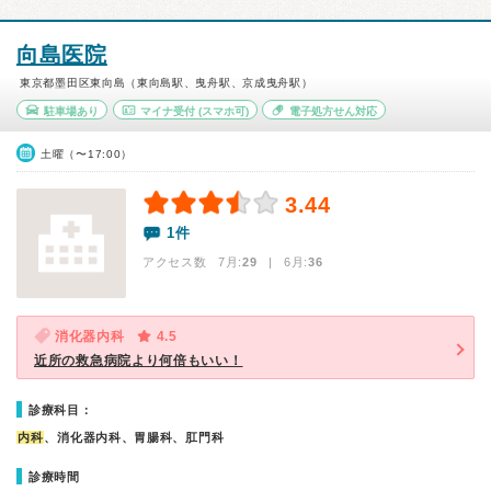
向島医院
東京都墨田区東向島（東向島駅、曳舟駅、京成曳舟駅）
駐車場あり
マイナ受付
(スマホ可)
電子処方せん対応
土曜（〜17:00）
3.44
1件
アクセス数 7月:
29
| 6月:
36
消化器内科
4.5
近所の救急病院より何倍もいい！
診療科目：
内科
、消化器内科、胃腸科、肛門科
診療時間