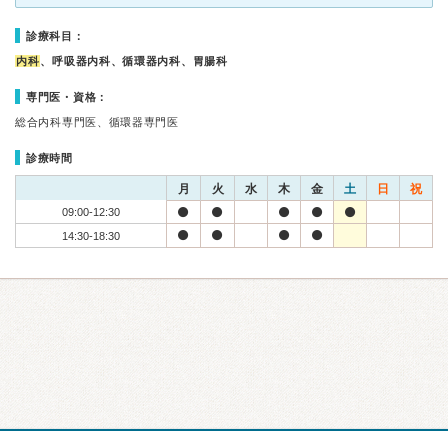
診療科目：
内科
、呼吸器内科、循環器内科、胃腸科
専門医・資格：
総合内科専門医、循環器専門医
診療時間
月
火
水
木
金
土
日
祝
09:00-12:30
14:30-18:30