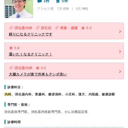
3件
5件
アクセス数 7月:
439
| 6月:
485
消化器内科
胆石症
胃痛・腹痛
5.0
頼りになるクリニックです
5.0
通いたくなるクリニック！
消化器内科
4.5
大腸カメラが楽で外来もテンポ良い
診療科目：
内科
、消化器内科、胃腸科、糖尿病科、小児科、漢方、内視鏡、健康診断
専門医・資格：
消化器病専門医、消化器内視鏡専門医、がん治療認定医
診療時間