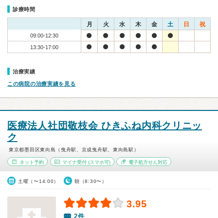
診療時間
月
火
水
木
金
土
日
祝
09:00-12:30
13:30-17:00
治療実績
この病院の治療実績を見る
医療法人社団敬枝会 ひきふね内科クリニッ
ク
東京都墨田区東向島（曳舟駅、京成曳舟駅、東向島駅）
ネット予約
マイナ受付
(スマホ可)
電子処方せん対応
土曜（〜14:00）
朝（8:30〜）
3.95
2件