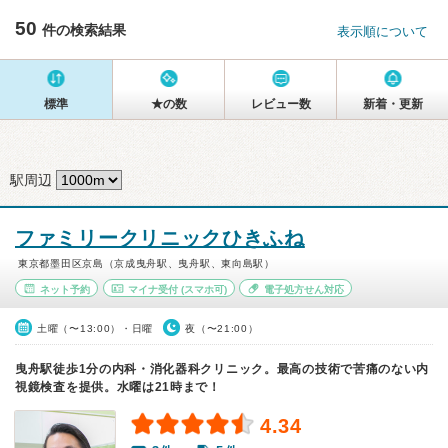
50
件の検索結果
表示順について
標準
★の数
レビュー数
新着・更新
駅周辺
ファミリークリニックひきふね
東京都墨田区京島（京成曳舟駅、曳舟駅、東向島駅）
ネット予約
マイナ受付
(スマホ可)
電子処方せん対応
土曜（〜13:00）・日曜
夜（〜21:00）
曳舟駅徒歩1分の内科・消化器科クリニック。最高の技術で苦痛のない内
視鏡検査を提供。水曜は21時まで！
4.34