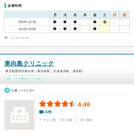
診療時間
月
火
水
木
金
土
日
祝
09:00-12:30
16:00-19:00
10:00-14:00
東向島クリニック
東京都墨田区東向島（東向島駅、京成曳舟駅、曳舟駅）
マイナ受付
(スマホ可)
土曜（〜12:30）
4.46
6件
アクセス数 7月:
324
| 6月:
426