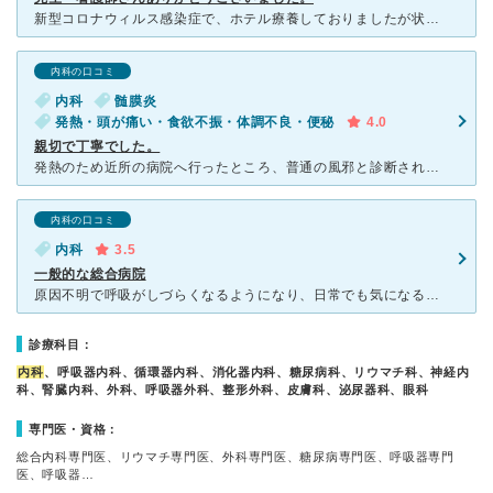
新型コロナウィルス感染症で、ホテル療養しておりましたが状況が悪化。入院しどうなるか心配でしたが、親切で分かりやすい先生からの説明、とても親身になって看護してくださったすべての看護師さん、毎日部屋の掃除
内科の口コミ
内科
髄膜炎
発熱・頭が痛い・食欲不振・体調不良・便秘
4.0
親切で丁寧でした。
発熱のため近所の病院へ行ったところ、普通の風邪と診断されてPL顆粒を処方されました。その後38度～39度の熱が続き、頭痛も治らず、食事がのどを通りにくくなり、言葉もすぐに出てこなくなりました。最初の病
内科の口コミ
内科
3.5
一般的な総合病院
原因不明で呼吸がしづらくなるようになり、日常でも気になるものになったので、こちらを訪ねました。 病院内はそれなりに混み合っていましたが、そこまでの待ち時間はかからずに診療していただきました。
診療科目：
内科
、呼吸器内科、循環器内科、消化器内科、糖尿病科、リウマチ科、神経内
科、腎臓内科、外科、呼吸器外科、整形外科、皮膚科、泌尿器科、眼科
専門医・資格：
総合内科専門医、リウマチ専門医、外科専門医、糖尿病専門医、呼吸器専門
医、呼吸器…