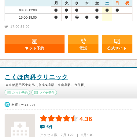
月
火
水
木
金
土
日
祝
09:00-13:00
15:00-19:00
17:00-21:00
ネット予約
電話
公式サイト
こくほ内科クリニック
東京都墨田区東向島（京成曳舟駅、東向島駅、曳舟駅）
ネット予約
マイナ受付
土曜（〜14:00）
4.36
6件
アクセス数 7月:
122
| 6月:
101