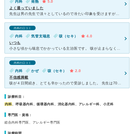
内科
発熱
5.0
よく通っていました
先生は男の先生で淡々としているので冷たい印象を受けますが、こちらがハキハキ受け答えしていれば何も問題はありません。 待合室の中に子供が遊べたり、アニメが流れてて、観れるちょっとしたスペースがあるので
内科の口コミ
内科
気管支喘息
咳（セキ）
4.0
いつも
小さな頃から喘息でかかっている主治医です。 咳が止まらなくなる季節には、いつも通っています。 週明けや休み前の午前中には混んでいますので、狙い目の時間は午後です。 そんなに広くはありませ
内科の口コミ
内科
かぜ
咳（セキ）
2.0
不信感満載
咳が４日間続き、とても辛かったので受診しました。 先生は70代前半と思われる男性でした。 軽く話をし、風邪だろうと薬をいただきました。 その日２回服用し、その後２回とも吐き気の症状がでた
診療科目：
内科
、呼吸器内科、循環器内科、消化器内科、アレルギー科、小児科
専門医・資格：
総合内科専門医、アレルギー専門医
診療時間