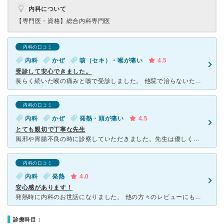
内科について
【専門医・資格】
総合内科専門医
内科の口コミ
内科
かぜ
咳（セキ）・喉が痛い
4.5
受診して安心できました。
長らく続いた喉の痛みと咳で受診しました。 他院で治らないため、知り合いに教えてもらった評判のよいここを受診しました。 受付で問診票を記載し、看護師さんから問診の確認と体温や血圧などの測定がありまし
内科の口コミ
内科
かぜ
発熱・頭が痛い
4.5
とても親切で丁寧な先生
風邪や胃腸不良の時に診察していただきました。先生は優しく親切丁寧なイメージです。わかりやすく説明してくださり、質問もしやすい雰囲気なので内科はこちらに通っています。謎の腹痛の際、血液検査や腹部エコー、
内科の口コミ
内科
発熱
4.0
安心感があります！
発熱時に内科のお世話になりました。 他の方々のレビューにもありますが、診察前に一時的に場所を移動して看護師さんから体温測定など、簡易的な診察をしていただいたことに最初はとても驚きました。 先生も明
診療科目：