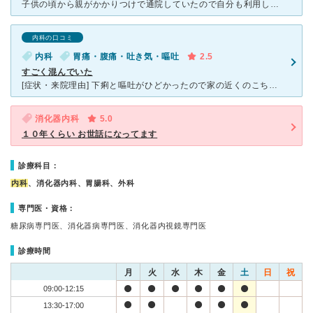
子供の頃から親がかかりつけで通院していたので自分も利用して、かれこれ30年くらいは経ちます。 建物は数年前に改装し、とても綺麗ですが新たに建てた別棟のせいで入院施設がなくなりました。 待合室は広く
内科の口コミ
内科
胃痛・腹痛・吐き気・嘔吐
2.5
すごく混んでいた
[症状・来院理由] 下痢と嘔吐がひどかったので家の近くのこちらの病院で初めてお世話になりました。 [医師の診断・治療法] 診断は胃腸炎でした。お腹のレントゲンを撮り、点滴をしてもらい
消化器内科
5.0
１０年くらい お世話になってます
診療科目：
内科
、消化器内科、胃腸科、外科
専門医・資格：
糖尿病専門医、消化器病専門医、消化器内視鏡専門医
診療時間
月
火
水
木
金
土
日
祝
09:00-12:15
13:30-17:00