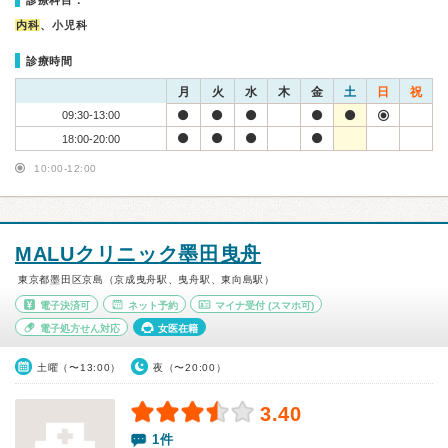
診療科目：
内科
、小児科
診療時間
月
火
水
木
金
土
日
祝
09:30-13:00
18:00-20:00
10:00-12:00
MALUクリニック墨田曳舟
東京都墨田区京島（京成曳舟駅、曳舟駅、東向島駅）
電子決済可
ネット予約
マイナ受付
(スマホ可)
電子処方せん対応
女医在籍
土曜（〜13:00）
夜（〜20:00）
3.40
1件