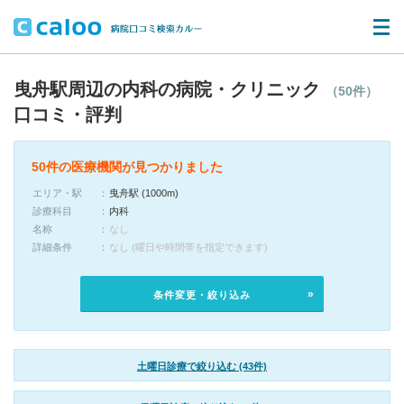
曳舟駅周辺の内科の病院・クリニック
（50件）
口コミ・評判
50件の医療機関が見つかりました
エリア・駅
曳舟駅 (1000m)
診療科目
内科
名称
なし
詳細条件
なし (曜日や時間帯を指定できます)
条件変更・絞り込み
土曜日診療で絞り込む (43件)