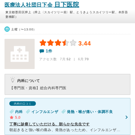
日下医院
医療法人社団日下会
東京都墨田区押上（押上〈スカイツリー前〉駅、とうきょうスカイツリー駅、本所吾
妻橋駅）
土曜（〜13:00）
3.44
1件
アクセス数 7月:
52
| 6月:
70
内科について
【専門医・資格】
総合内科専門医
内科の口コミ
内科
インフルエンザ
発熱・喉が痛い・体調不良
5.0
丁寧に診察していただける、朗らかな先生です
朝起きると強い喉の痛み、発熱があったため、インフルエンザの検査をするために診察していただきました。 爆発的に流行中だったためか、待ち時間は2時間と少し長かったですが、診察はとてもスムーズで丁寧。イン