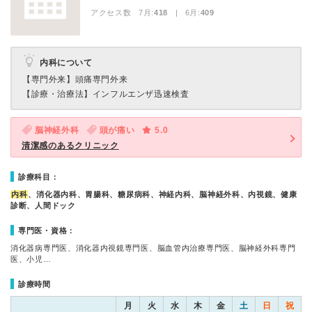
アクセス数 7月:
418
| 6月:
409
内科について
【専門外来】
頭痛専門外来
【診療・治療法】
インフルエンザ迅速検査
脳神経外科
頭が痛い
5.0
清潔感のあるクリニック
診療科目：
内科
、消化器内科、胃腸科、糖尿病科、神経内科、脳神経外科、内視鏡、健康
診断、人間ドック
専門医・資格：
消化器病専門医、消化器内視鏡専門医、脳血管内治療専門医、脳神経外科専門
医、小児…
診療時間
月
火
水
木
金
土
日
祝