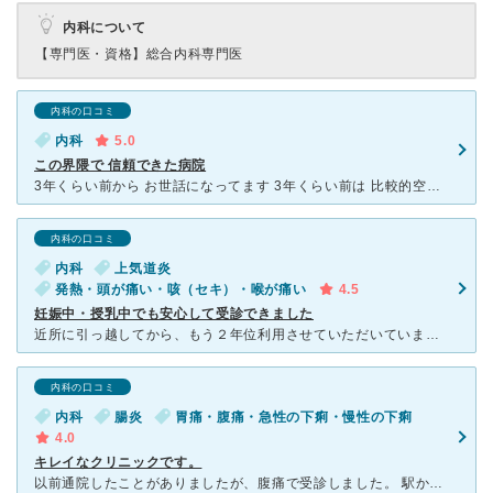
内科について
【専門医・資格】
総合内科専門医
内科の口コミ
内科
5.0
この界隈で 信頼できた病院
3年くらい前から お世話になってます 3年くらい前は 比較的空いてましたが 今は人気があり いつ行っても混んでいる感じです 9時診療開始15分前から 受け付け開始しますので 8時半ごろから
内科の口コミ
内科
上気道炎
発熱・頭が痛い・咳（セキ）・喉が痛い
4.5
妊娠中・授乳中でも安心して受診できました
近所に引っ越してから、もう２年位利用させていただいています。 私には現在乳幼児の子供がいるのですが、妊娠中であること、授乳中であることを伝えると、医師よりしっかりと薬の説明があり、また、薬によって授
内科の口コミ
内科
腸炎
胃痛・腹痛・急性の下痢・慢性の下痢
4.0
キレイなクリニックです。
以前通院したことがありましたが、腹痛で受診しました。 駅から歩いて5分かからなく消防署のすぐ横にあるのでとてもわかりやすい場所にあります。 クリニックは、新しくキレイで清潔感があります。 待ち時