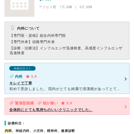
アクセス数 7月:
128
| 6月:
139
内科について
【専門医・資格】
総合内科専門医
【専門外来】
頭痛専門外来
【診療・治療法】
インフルエンザ迅速検査、高感度インフルエンザ
迅速検査
内科の口コミ
内科
5.0
キレイで丁寧
初めて受診しました。 院内がとても綺麗で清潔感があってとても気持ち良かったです。 待ち合い室も広くて居心地が良かったです。 担当の先生は優しい感じで、ゆっくり話を聞いてくださり質問もしやすかった
緊張型頭痛
頭が痛い
5.0
全体的にとても気持ちのいいクリニックでした。
診療科目：
内科
、神経内科、小児科、精神科、健康診断