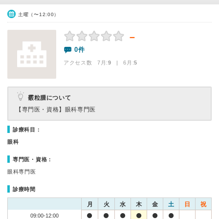
土曜（〜12:00）
－
0件
アクセス数 7月:
9
| 6月:
5
霰粒腫について
【専門医・資格】
眼科専門医
診療科目：
眼科
専門医・資格：
眼科専門医
診療時間
月
火
水
木
金
土
日
祝
09:00-12:00