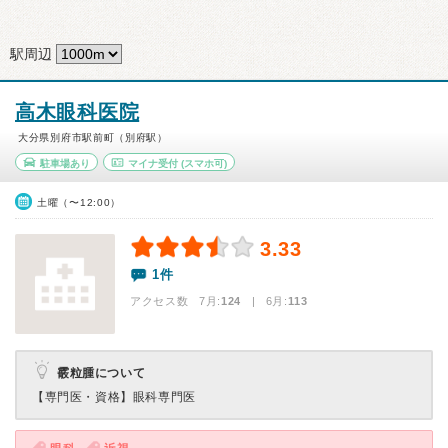
駅周辺
高木眼科医院
大分県別府市駅前町（別府駅）
駐車場あり
マイナ受付
(スマホ可)
土曜（〜12:00）
3.33
1件
アクセス数 7月:
124
| 6月:
113
霰粒腫について
【専門医・資格】
眼科専門医