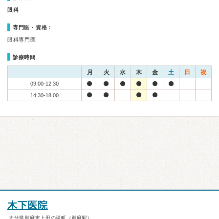
眼科
専門医・資格：
眼科専門医
診療時間
月
火
水
木
金
土
日
祝
09:00-12:30
14:30-18:00
木下医院
大分県別府市上田の湯町（別府駅）