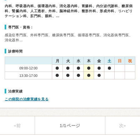
内科、呼吸器内科、循環器内科、消化器内科、胃腸科、内分泌代謝科、糖尿病
科、腎臓内科、人工透析、外科、脳神経外科、整形外科、形成外科、リハビリ
テーション科、肛門科、眼科、…
専門医・資格：
感染症専門医、外科専門医、糖尿病専門医、循環器専門医、消化器病専門医、
消化器外…
診療時間
月
火
水
木
金
土
日
祝
09:00-12:00
13:30-17:00
治療実績
この病院の治療実績を見る
«前
1/1ページ
次»