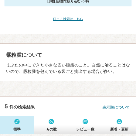
日曜日診療で絞り込む (0件)
口コミ検索はこちら
霰粒腫について
まぶたの中にできた小さな固い腫瘤のこと。自然に治ることはな
いので、霰粒腫を包んでいる袋ごと摘出する場合が多い。
5
件の検索結果
表示順について
標準
★の数
レビュー数
新着・更新