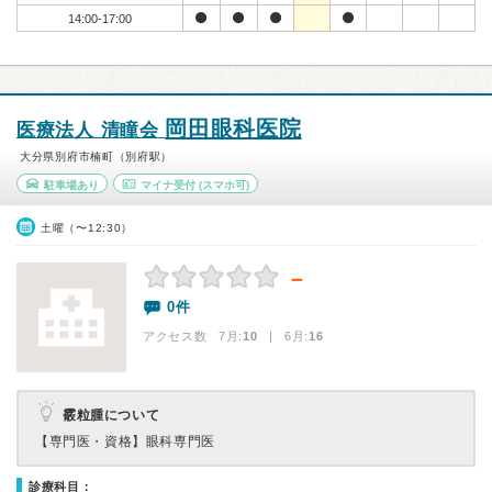
14:00-17:00
岡田眼科医院
医療法人 清瞳会
大分県別府市楠町（別府駅）
駐車場あり
マイナ受付
(スマホ可)
土曜（〜12:30）
－
0件
アクセス数 7月:
10
| 6月:
16
霰粒腫について
【専門医・資格】
眼科専門医
診療科目：