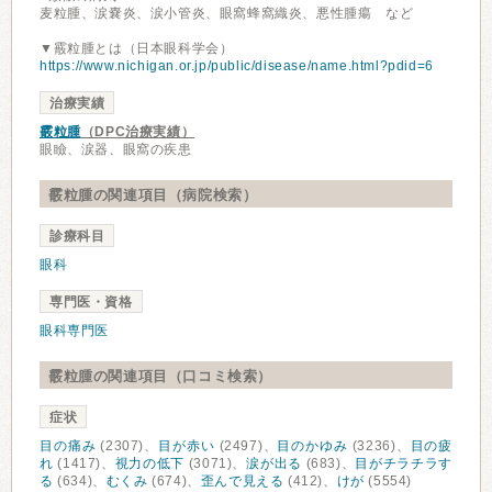
麦粒腫、涙嚢炎、涙小管炎、眼窩蜂窩織炎、悪性腫瘍 など
▼霰粒腫とは（日本眼科学会）
https://www.nichigan.or.jp/public/disease/name.html?pdid=6
治療実績
霰粒腫
（DPC治療実績）
眼瞼、涙器、眼窩の疾患
霰粒腫の関連項目（病院検索）
診療科目
眼科
専門医・資格
眼科専門医
霰粒腫の関連項目（口コミ検索）
症状
目の痛み
(2307)、
目が赤い
(2497)、
目のかゆみ
(3236)、
目の疲
れ
(1417)、
視力の低下
(3071)、
涙が出る
(683)、
目がチラチラす
る
(634)、
むくみ
(674)、
歪んで見える
(412)、
けが
(5554)