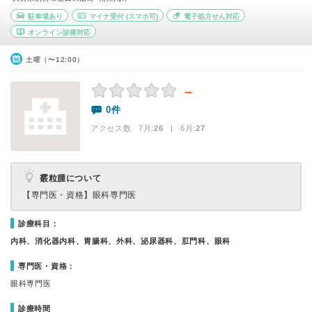
駐車場あり
マイナ受付
(スマホ可)
電子処方せん対応
オンライン診療対応
土曜（〜12:00）
－
0件
アクセス数 7月:
26
| 6月:
27
霰粒腫について
【専門医・資格】
眼科専門医
診療科目：
内科、消化器内科、胃腸科、外科、泌尿器科、肛門科、眼科
専門医・資格：
眼科専門医
診療時間