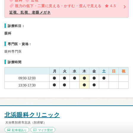
眼科
近視
視力の低下・二重に見える・かすむ・歪んで見える
4.5
近視、乱視、老眼メガネ
診療科目：
眼科
専門医・資格：
眼科専門医
診療時間
月
火
水
木
金
土
日
祝
09:00-12:00
13:30-17:30
北浜眼科クリニック
大分県別府市北浜（別府駅）
駐車場あり
マイナ受付