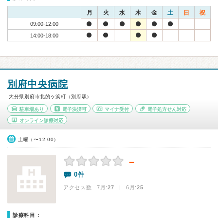
月
火
水
木
金
土
日
祝
09:00-12:00
14:00-18:00
別府中央病院
大分県別府市北的ケ浜町（別府駅）
駐車場あり
電子決済可
マイナ受付
電子処方せん対応
オンライン診療対応
土曜（〜12:00）
－
0件
アクセス数 7月:
27
| 6月:
25
診療科目：