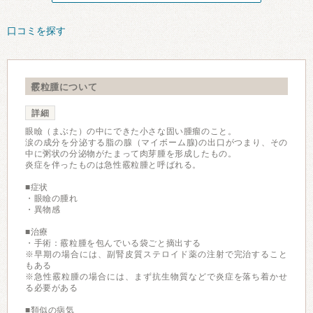
口コミを探す
霰粒腫について
詳細
眼瞼（まぶた）の中にできた小さな固い腫瘤のこと。
涙の成分を分泌する脂の腺（マイボーム腺)の出口がつまり、その
中に粥状の分泌物がたまって肉芽腫を形成したもの。
炎症を伴ったものは急性霰粒腫と呼ばれる。
■症状
・眼瞼の腫れ
・異物感
■治療
・手術：霰粒腫を包んでいる袋ごと摘出する
※早期の場合には、副腎皮質ステロイド薬の注射で完治すること
もある
※急性霰粒腫の場合には、まず抗生物質などで炎症を落ち着かせ
る必要がある
■類似の病気