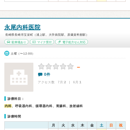
永尾内科医院
長崎県長崎市宝栄町（浦上駅、大学病院駅、原爆資料館駅）
駐車場あり
マイナ受付
電子処方せん対応
土曜（〜12:00）
－
0件
アクセス数 7月:
2
| 6月:
1
診療科目：
内科
、呼吸器内科、循環器内科、胃腸科、放射線科
診療時間
月
火
水
木
金
土
日
祝