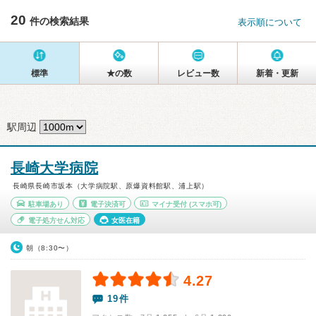
20
件の検索結果
表示順について
標準
★の数
レビュー数
新着・更新
駅周辺
長崎大学病院
長崎県長崎市坂本（大学病院駅、原爆資料館駅、浦上駅）
駐車場あり
電子決済可
マイナ受付
(スマホ可)
電子処方せん対応
女医在籍
朝（8:30〜）
4.27
19件