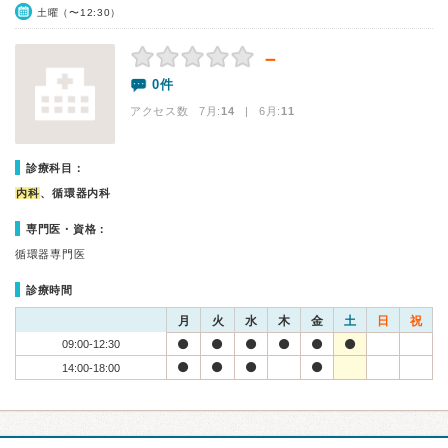
土曜（〜12:30）
－
0件
アクセス数 7月:
14
| 6月:
11
診療科目：
内科
、循環器内科
専門医・資格：
循環器専門医
診療時間
月
火
水
木
金
土
日
祝
09:00-12:30
14:00-18:00