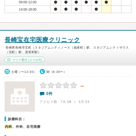
09:00-12:00
14:00-18:00
長崎宝在宅医療クリニック
長崎県長崎市宝町（スタジアムシティノース（銭座町）駅、スタジアムシティサウス
（宝町）駅、茂里町駅）
マイナ受付
(スマホ可)
土曜（〜12:30）
朝（8:30〜）
－
0件
アクセス数 7月:
18
| 6月:
11
診療科目：
内科
、外科、在宅医療