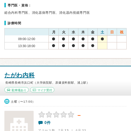
専門医・資格：
総合内科専門医、消化器病専門医、消化器内視鏡専門医
診療時間
月
火
水
木
金
土
日
祝
09:00-12:00
13:30-18:00
たがわ内科
長崎県長崎市浜口町（大学病院駅、原爆資料館駅、浦上駅）
駐車場あり
マイナ受付
土曜（〜17:00）
－
0件
アクセス数 7月:
13
| 6月:
11