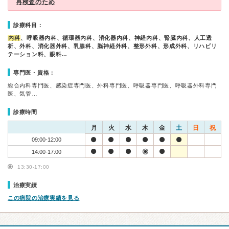
再検査のため
診療科目：
内科
、呼吸器内科、循環器内科、消化器内科、神経内科、腎臓内科、人工透
析、外科、消化器外科、乳腺科、脳神経外科、整形外科、形成外科、リハビリ
テーション科、眼科…
専門医・資格：
総合内科専門医、感染症専門医、外科専門医、呼吸器専門医、呼吸器外科専門
医、気管…
診療時間
月
火
水
木
金
土
日
祝
09:00-12:00
14:00-17:00
13:30-17:00
治療実績
この病院の治療実績を見る