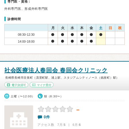
専門医・資格：
外科専門医、形成外科専門医
診療時間
月
火
水
木
金
土
日
祝
08:30-12:30
14:00-18:00
社会医療法人春回会 春回会クリニック
長崎県長崎市目覚町（茂里町駅、浦上駅、スタジアムシティノース（銭座町）駅）
電子決済可
マイナ受付
土曜（〜12:00）
朝（8:30〜）
－
0件
アクセス数 7月:
5
| 6月:
6