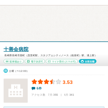
十善会病院
長崎県長崎市淵町（茂里町駅、スタジアムシティノース（銭座町）駅、浦上駅）
駐車場あり
電子決済可
マイナ受付
(スマホ可)
女医在籍
土曜（〜12:00）
3.53
6件
アクセス数 7月:
355
| 6月:
341