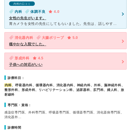
内科の口コミ
内科
体調不良
4.0
女性の先生がいます。
胃カメラを女性の先生にしてもらいました。先生は、話しやすく優しい方でした。予約してから胃カメラをしてもらったので、待ち時間は少なかったです。しかし、胃カメラの予約が電話では出来なかったのが残念でした。
消化器内科
大腸ポリープ
5.0
穏やかな入院でした。
形成外科
4.5
子供への対応がいい
診療科目：
内科
、呼吸器内科、循環器内科、消化器内科、神経内科、外科、脳神経外科、
整形外科、形成外科、リハビリテーション科、泌尿器科、肛門科、婦人科、放
射線科
専門医・資格：
感染症専門医、外科専門医、呼吸器専門医、循環器専門医、消化器病専門医、
消化器外…
診療時間