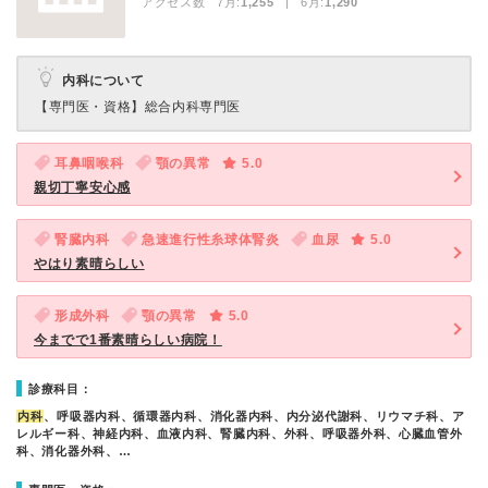
アクセス数 7月:
1,255
| 6月:
1,290
内科について
【専門医・資格】
総合内科専門医
耳鼻咽喉科
顎の異常
5.0
親切丁寧安心感
腎臓内科
急速進行性糸球体腎炎
血尿
5.0
やはり素晴らしい
形成外科
顎の異常
5.0
今までで1番素晴らしい病院！
診療科目：
内科
、呼吸器内科、循環器内科、消化器内科、内分泌代謝科、リウマチ科、ア
レルギー科、神経内科、血液内科、腎臓内科、外科、呼吸器外科、心臓血管外
科、消化器外科、…