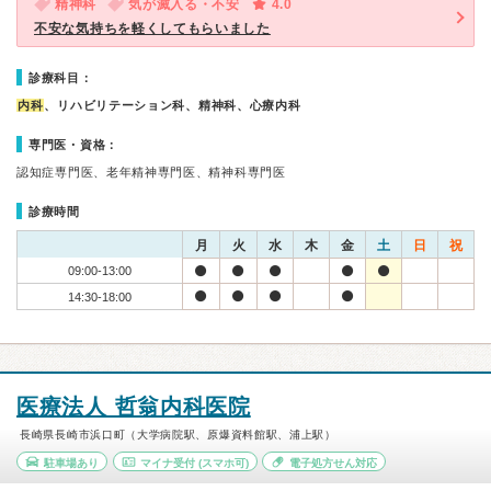
精神科
気が滅入る・不安
4.0
不安な気持ちを軽くしてもらいました
診療科目：
内科
、リハビリテーション科、精神科、心療内科
専門医・資格：
認知症専門医、老年精神専門医、精神科専門医
診療時間
月
火
水
木
金
土
日
祝
09:00-13:00
14:30-18:00
医療法人 哲翁内科医院
長崎県長崎市浜口町（大学病院駅、原爆資料館駅、浦上駅）
駐車場あり
マイナ受付
(スマホ可)
電子処方せん対応