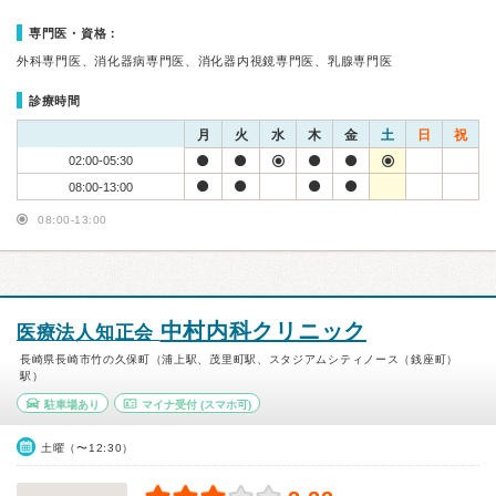
専門医・資格：
外科専門医、消化器病専門医、消化器内視鏡専門医、乳腺専門医
診療時間
月
火
水
木
金
土
日
祝
02:00-05:30
08:00-13:00
08:00-13:00
中村内科クリニック
医療法人知正会
長崎県長崎市竹の久保町（浦上駅、茂里町駅、スタジアムシティノース（銭座町）
駅）
駐車場あり
マイナ受付
(スマホ可)
土曜（〜12:30）