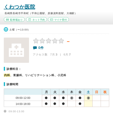
くわつか医院
長崎県長崎市平和町（平和公園駅、原爆資料館駅、大橋駅）
駐車場あり
ネット予約
マイナ受付
土曜（〜13:00）
－
0件
アクセス数 7月:
3
| 6月:
7
診療科目：
内科
、胃腸科、リハビリテーション科、小児科
診療時間
月
火
水
木
金
土
日
祝
09:00-12:00
14:00-18:00
09:00-13:00