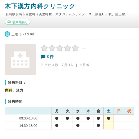
木下漢方内科クリニック
長崎県長崎市目覚町（茂里町駅、スタジアムシティノース（銭座町）駅、浦上駅）
駐車場あり
土曜（〜13:00）
－
0件
アクセス数 7月:
16
| 6月:
6
診療科目：
内科
、漢方
診療時間
月
火
水
木
金
土
日
祝
09:30-13:00
14:30-18:00