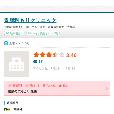
胃腸科もりクリニック
長崎県長崎市松山町（平和公園駅、原爆資料館駅、大橋駅）
駐車場あり
マイナ受付
(スマホ可)
土曜（〜13:00）
3.40
1件
アクセス数 7月:
16
| 6月:
12
胃腸科
胸やけ・胃もたれ
5.0
物腰の柔らかい先生
診療科目：
内科
、胃腸科