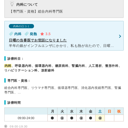
内科について
【専門医・資格】
総合内科専門医
内科の口コミ
内科
発熱
3.5
日曜の当番医でお世話になりました
半年の娘がインフルエンザにかかり、私も熱が出たので、日曜の当番医だったこちらの病院を受診させて頂きました。 お休みの日だったので、病院内は暗い感じでした（笑） 先生も看護師さんもとても優しく対応し
診療科目：
内科
、呼吸器内科、循環器内科、糖尿病科、腎臓内科、人工透析、整形外科、
リハビリテーション科、放射線科
専門医・資格：
総合内科専門医、リウマチ専門医、循環器専門医、消化器内視鏡専門医、腎臓
専門医、…
診療時間
月
火
水
木
金
土
日
祝
09:00-24:00
09:00-19:30