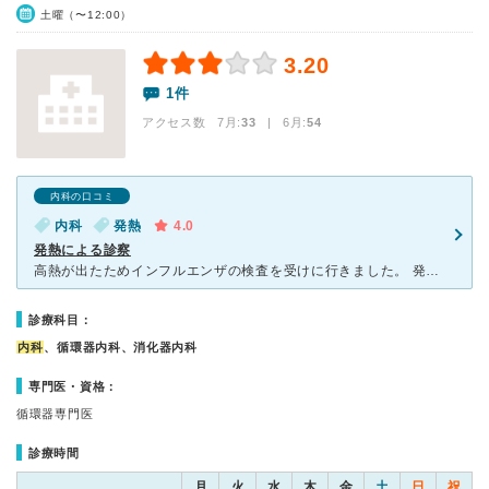
土曜（〜12:00）
3.20
1件
アクセス数 7月:
33
| 6月:
54
内科の口コミ
内科
発熱
4.0
発熱による診察
高熱が出たためインフルエンザの検査を受けに行きました。 発熱しているかたは病院入口にある、インターホンでその旨を伝え隔離部屋に入るように指示されました。 診察も丁寧で順番も早く回ってきたので良かっ
診療科目：
内科
、循環器内科、消化器内科
専門医・資格：
循環器専門医
診療時間
月
火
水
木
金
土
日
祝