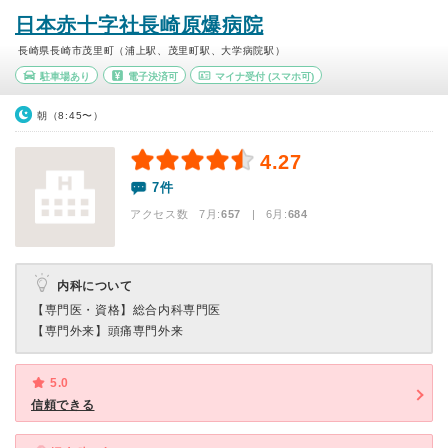
日本赤十字社長崎原爆病院
長崎県長崎市茂里町（浦上駅、茂里町駅、大学病院駅）
駐車場あり
電子決済可
マイナ受付
(スマホ可)
朝（8:45〜）
4.27
7件
アクセス数 7月:
657
| 6月:
684
内科について
【専門医・資格】
総合内科専門医
【専門外来】
頭痛専門外来
5.0
信頼できる