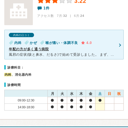
3.22
1件
アクセス数 7月:
32
| 6月:
24
内科の口コミ
内科
かぜ
喉が痛い・体調不良
4.0
年配の方が多く通う病院
風邪の症状(咳と鼻水、だるさ)で始めて受診しました。 まず、受付で症状を話すとマスクをくれて、二次感染予防は徹底されてました。 待合室はあまり広くなく、高齢の方が多いからか子供用の絵本などはあ
診療科目：
内科
、消化器内科
診療時間
月
火
水
木
金
土
日
祝
09:00-12:30
14:00-18:00