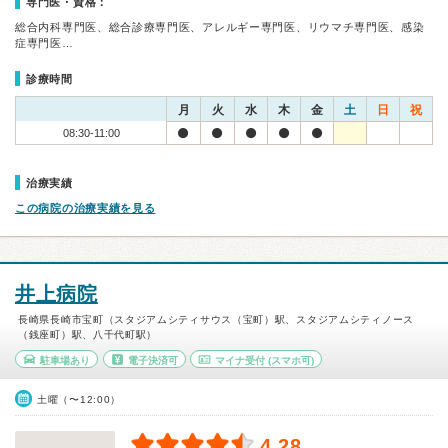
専門医・資格：
総合内科専門医、総合診療専門医、アレルギー専門医、リウマチ専門医、感染
症専門医…
診療時間
月
火
水
木
金
土
日
祝
08:30-11:00
治療実績
この病院の治療実績を見る
井上病院
長崎県長崎市宝町（スタジアムシティサウス（宝町）駅、スタジアムシティノース
（銭座町）駅、八千代町駅）
駐車場あり
電子決済可
マイナ受付
(スマホ可)
土曜（〜12:00）
4.28