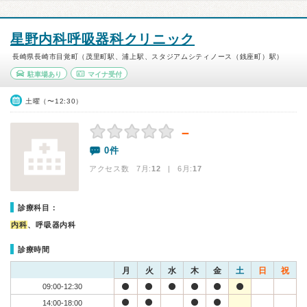
星野内科呼吸器科クリニック
長崎県長崎市目覚町（茂里町駅、浦上駅、スタジアムシティノース（銭座町）駅）
駐車場あり
マイナ受付
土曜（〜12:30）
－
0件
アクセス数 7月:
12
| 6月:
17
診療科目：
内科
、呼吸器内科
診療時間
月
火
水
木
金
土
日
祝
09:00-12:30
14:00-18:00