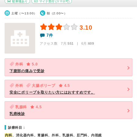
駐車場あり
マイナ受付
(スマホ可)
土曜（〜13:00）
朝（2:00〜）
3.10
7件
アクセス数 7月:
551
| 6月:
609
外科
5.0
下腹部の痛みで受診
外科
大腸ポリープ
4.5
安全にポリープを取りたい方にはおすすめです。
乳腺科
4.5
乳癌検診
診療科目：
内科
、消化器内科、胃腸科、外科、乳腺科、肛門科、内視鏡