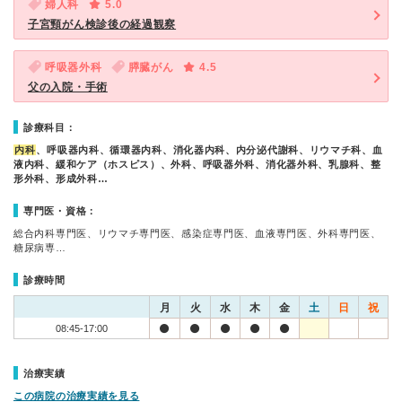
婦人科
5.0
子宮頸がん検診後の経過観察
呼吸器外科
膵臓がん
4.5
父の入院・手術
診療科目：
内科
、呼吸器内科、循環器内科、消化器内科、内分泌代謝科、リウマチ科、血
液内科、緩和ケア（ホスピス）、外科、呼吸器外科、消化器外科、乳腺科、整
形外科、形成外科…
専門医・資格：
総合内科専門医、リウマチ専門医、感染症専門医、血液専門医、外科専門医、
糖尿病専…
診療時間
月
火
水
木
金
土
日
祝
08:45-17:00
治療実績
この病院の治療実績を見る