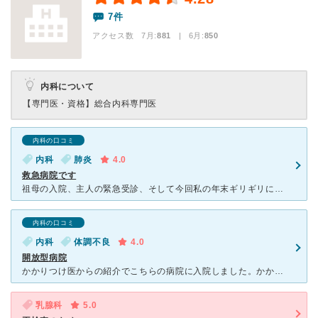
7件
アクセス数 7月:
881
| 6月:
850
内科について
【専門医・資格】
総合内科専門医
内科の口コミ
内科
肺炎
4.0
救急病院です
祖母の入院、主人の緊急受診、そして今回私の年末ギリギリに発症した肺炎の治療で通院致しました。基本、紹介状持参や救急車からの受診になり私は紹介状を持って診察していただきました。肺炎で点滴治療中にかかりつ
内科の口コミ
内科
体調不良
4.0
開放型病院
かかりつけ医からの紹介でこちらの病院に入院しました。かかりつけの先生から病気の状況を井上病気の先生へ情報を提供することで、充実した医療が受けられます。長崎で初めて開放型病院として県から認可を受けたと病
乳腺科
5.0