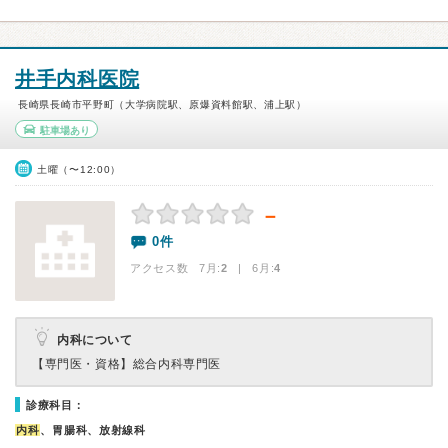
井手内科医院
長崎県長崎市平野町（大学病院駅、原爆資料館駅、浦上駅）
駐車場あり
土曜（〜12:00）
－
0件
アクセス数 7月:
2
| 6月:
4
内科について
【専門医・資格】
総合内科専門医
診療科目：
内科
、胃腸科、放射線科