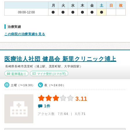
月
火
水
木
金
土
日
祝
09:00-12:00
治療実績
この病院の治療実績を見る
医療法人社団 健昌会 新里クリニック浦上
長崎県長崎市茂里町（浦上駅、茂里町駅、大学病院駅）
駐車場あり
マイナ受付
(スマホ可)
土曜（〜19:30）
夜（〜24:00）
3.11
1件
アクセス数 7月:
64
| 6月:
71