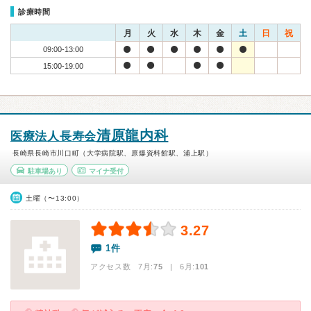
診療時間
月
火
水
木
金
土
日
祝
09:00-13:00
15:00-19:00
清原龍内科
医療法人長寿会
長崎県長崎市川口町（大学病院駅、原爆資料館駅、浦上駅）
駐車場あり
マイナ受付
土曜（〜13:00）
3.27
1件
アクセス数 7月:
75
| 6月:
101