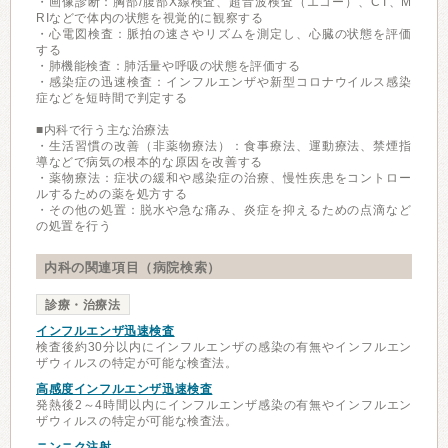
・画像診断：胸部/腹部X線検査、超音波検査（エコー）、CT、M
RIなどで体内の状態を視覚的に観察する
・心電図検査：脈拍の速さやリズムを測定し、心臓の状態を評価
する
・肺機能検査：肺活量や呼吸の状態を評価する
・感染症の迅速検査：インフルエンザや新型コロナウイルス感染
症などを短時間で判定する
■内科で行う主な治療法
・生活習慣の改善（非薬物療法）：食事療法、運動療法、禁煙指
導などで病気の根本的な原因を改善する
・薬物療法：症状の緩和や感染症の治療、慢性疾患をコントロー
ルするための薬を処方する
・その他の処置：脱水や急な痛み、炎症を抑えるための点滴など
の処置を行う
内科の関連項目（病院検索）
診療・治療法
インフルエンザ迅速検査
検査後約30分以内にインフルエンザの感染の有無やインフルエン
ザウィルスの特定が可能な検査法。
高感度インフルエンザ迅速検査
発熱後2～4時間以内にインフルエンザ感染の有無やインフルエン
ザウィルスの特定が可能な検査法。
ニンニク注射