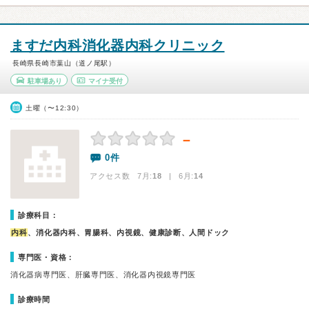
ますだ内科消化器内科クリニック
長崎県長崎市葉山（道ノ尾駅）
駐車場あり
マイナ受付
土曜（〜12:30）
－
0件
アクセス数 7月:
18
| 6月:
14
診療科目：
内科
、消化器内科、胃腸科、内視鏡、健康診断、人間ドック
専門医・資格：
消化器病専門医、肝臓専門医、消化器内視鏡専門医
診療時間