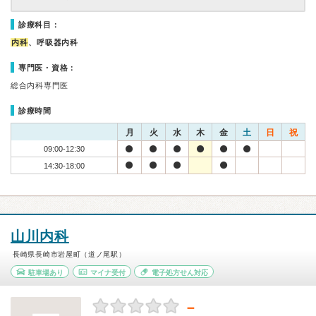
診療科目：
内科
、呼吸器内科
専門医・資格：
総合内科専門医
診療時間
月
火
水
木
金
土
日
祝
09:00-12:30
14:30-18:00
山川内科
長崎県長崎市岩屋町（道ノ尾駅）
駐車場あり
マイナ受付
電子処方せん対応
－