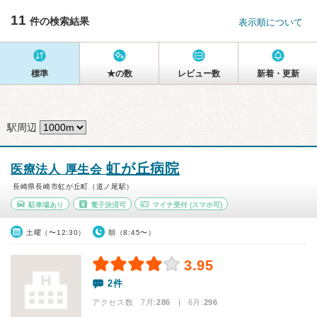
11
件の検索結果
表示順について
標準
★の数
レビュー数
新着・更新
駅周辺
虹が丘病院
医療法人 厚生会
長崎県長崎市虹が丘町（道ノ尾駅）
駐車場あり
電子決済可
マイナ受付
(スマホ可)
土曜（〜12:30）
朝（8:45〜）
3.95
2件
アクセス数 7月:
286
| 6月:
296