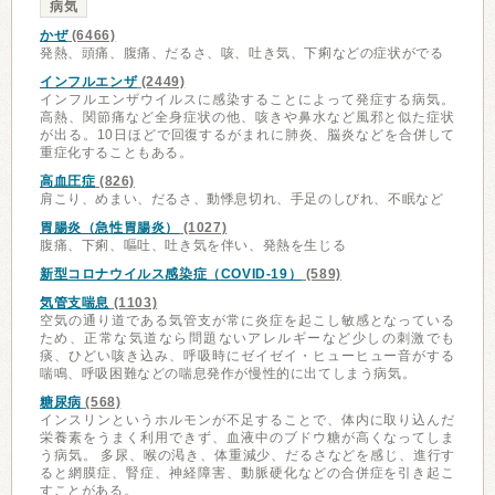
病気
かぜ
(6466)
発熱、頭痛、腹痛、だるさ、咳、吐き気、下痢などの症状がでる
インフルエンザ
(2449)
インフルエンザウイルスに感染することによって発症する病気。
高熱、関節痛など全身症状の他、咳きや鼻水など風邪と似た症状
が出る。10日ほどで回復するがまれに肺炎、脳炎などを合併して
重症化することもある。
高血圧症
(826)
肩こり、めまい、だるさ、動悸息切れ、手足のしびれ、不眠など
胃腸炎（急性胃腸炎）
(1027)
腹痛、下痢、嘔吐、吐き気を伴い、発熱を生じる
新型コロナウイルス感染症（COVID-19）
(589)
気管支喘息
(1103)
空気の通り道である気管支が常に炎症を起こし敏感となっている
ため、正常な気道なら問題ないアレルギーなど少しの刺激でも
痰、ひどい咳き込み、呼吸時にゼイゼイ・ヒューヒュー音がする
喘鳴、呼吸困難などの喘息発作が慢性的に出てしまう病気。
糖尿病
(568)
インスリンというホルモンが不足することで、体内に取り込んだ
栄養素をうまく利用できず、血液中のブドウ糖が高くなってしま
う病気。 多尿、喉の渇き、体重減少、だるさなどを感じ、進行す
ると網膜症、腎症、神経障害、動脈硬化などの合併症を引き起こ
すことがある。