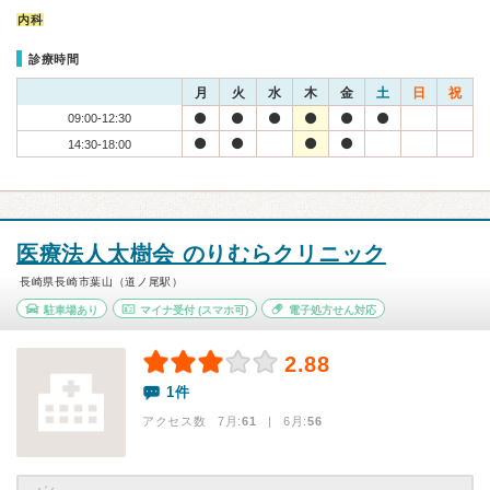
内科
診療時間
月
火
水
木
金
土
日
祝
09:00-12:30
14:30-18:00
医療法人太樹会 のりむらクリニック
長崎県長崎市葉山（道ノ尾駅）
駐車場あり
マイナ受付
(スマホ可)
電子処方せん対応
2.88
1件
アクセス数 7月:
61
| 6月:
56