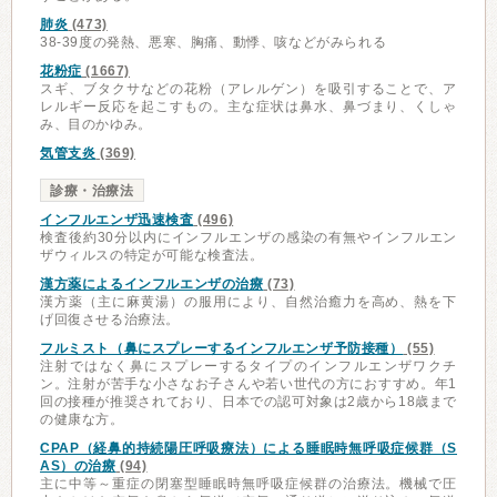
肺炎
(473)
38-39度の発熱、悪寒、胸痛、動悸、咳などがみられる
花粉症
(1667)
スギ、ブタクサなどの花粉（アレルゲン）を吸引することで、ア
レルギー反応を起こすもの。主な症状は鼻水、鼻づまり、くしゃ
み、目のかゆみ。
気管支炎
(369)
診療・治療法
インフルエンザ迅速検査
(496)
検査後約30分以内にインフルエンザの感染の有無やインフルエン
ザウィルスの特定が可能な検査法。
漢方薬によるインフルエンザの治療
(73)
漢方薬（主に麻黄湯）の服用により、自然治癒力を高め、熱を下
げ回復させる治療法。
フルミスト（鼻にスプレーするインフルエンザ予防接種）
(55)
注射ではなく鼻にスプレーするタイプのインフルエンザワクチ
ン。注射が苦手な小さなお子さんや若い世代の方におすすめ。年1
回の接種が推奨されており、日本での認可対象は2歳から18歳まで
の健康な方。
CPAP（経鼻的持続陽圧呼吸療法）による睡眠時無呼吸症候群（S
AS）の治療
(94)
主に中等～重症の閉塞型睡眠時無呼吸症候群の治療法。機械で圧