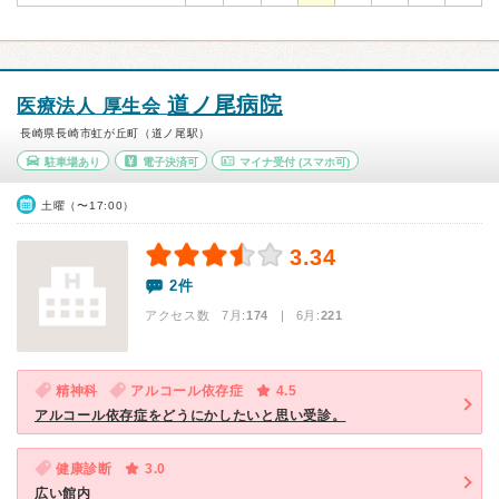
道ノ尾病院
医療法人 厚生会
長崎県長崎市虹が丘町（道ノ尾駅）
駐車場あり
電子決済可
マイナ受付
(スマホ可)
土曜（〜17:00）
3.34
2件
アクセス数 7月:
174
| 6月:
221
精神科
アルコール依存症
4.5
アルコール依存症をどうにかしたいと思い受診。
健康診断
3.0
広い館内