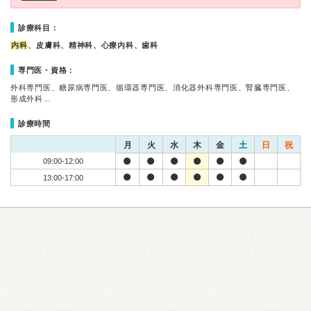
診療科目：
内科
、皮膚科、精神科、心療内科、歯科
専門医・資格：
外科専門医、糖尿病専門医、循環器専門医、消化器外科専門医、腎臓専門医、
形成外科…
診療時間
月
火
水
木
金
土
日
祝
09:00-12:00
13:00-17:00