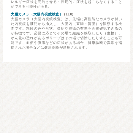
レルギー症状を完治させる・長期的に症状を起こらなくすること
ができる可能性がある。
大腸カメラ（大腸内視鏡検査）
(110)
大腸カメラ（大腸内視鏡検査）は、先端に高性能なカメラが付い
た内視鏡を肛門から挿入し、大腸内（直腸～盲腸）を観察する検
査です。粘膜の色や形状、炎症や腫瘍の有無を直接確認できるの
が特徴です。必要に応じてその場で組織を採取したり（生検）、
がん化の恐れがあるポリープはその場で切除したりすることも可
能です。血便や腹痛などの症状がある場合、健康診断で異常を指
摘された場合などは健康保険が適用されます。