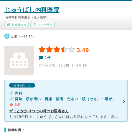
じゅうばし内科医院
長崎県長崎市滑石（道ノ尾駅）
駐車場あり
マイナ受付
土曜（〜12:30）
3.49
1件
アクセス数 7月:
38
| 6月:
50
内科の口コミ
内科
発熱・頭が痛い・胃痛・腹痛・だるい・咳（セキ）・喉が痛い・吐き気・嘔吐・体調不良・手足が痛い（関節を除く）・急性の下痢
5.0
ずっとかかりつけの町のお医者さん
もう20年以上、じゅうばしさんにはお世話になっています。風邪やインフルエンザが殆どですが、急性じんましんや急性胃腸炎でも受診しました。 いわゆる町のお医者さんですが、先生がとにかく親切で、診察も内科
診療科目：