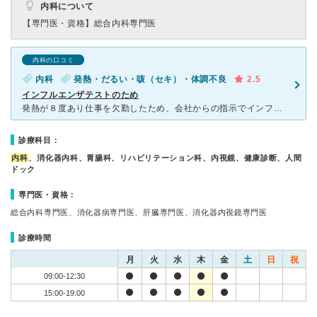
内科について
【専門医・資格】
総合内科専門医
内科の口コミ
内科
発熱・だるい・咳（セキ）・体調不良
2.5
インフルエンザテストのため
発熱が８度あり仕事を欠勤したため、会社からの指示でインフルエンザテストを受けに利用いたしました。 風邪の診察と５分程度のインフルエンザテストを受け、すぐに結果がでて陰性でした。通常の風邪だったた
診療科目：
内科
、消化器内科、胃腸科、リハビリテーション科、内視鏡、健康診断、人間
ドック
専門医・資格：
総合内科専門医、消化器病専門医、肝臓専門医、消化器内視鏡専門医
診療時間
月
火
水
木
金
土
日
祝
09:00-12:30
15:00-19:00