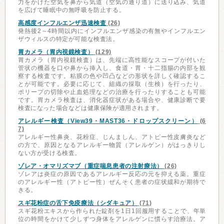
力をかけた空気を鼻から気道（空気の通り道）に送り込み、気道
を広げて睡眠中の無呼吸を防止する。
高感度インフルエンザ迅速検査
(26)
発熱後2～4時間以内にインフルエンザ感染の有無やインフルエン
ザウィルスの特定が可能な検査法。
胃カメラ（胃内視鏡検査）
(129)
胃カメラ（胃内視鏡検査）は、先端に高性能なスコープが付いた
管状の機器を口や鼻から挿入し、食道・胃・十二指腸の内部を観
察する検査です。粘膜の色や凹凸などの形状を詳しく確認するこ
とが可能です。必要に応じて、組織の採取（生検）を行ったり、
ポリープの切除や止血処理などの治療を行ったりすることも可能
です。胃カメラ検査は、消化器症状がある場合や、健康診断で要
検査になった場合などは健康保険が適用されます。
アレルギー検査（View39・MAST36・ドロップスクリーン）
(6
7)
アレルギー性鼻炎、花粉症、じんましん、アトピー性皮膚炎など
の方で、原因となるアレルギー物質（アレルゲン）がはっきりし
ない方が受ける検査。
ゾレア・オマリズマブ（重症喘息患者の注射療法）
(26)
ゾレアは炎症の原因であるアレルギー反応の元を抑える薬。重症
のアレルギー性（アトピー性）ぜんそく患者の症状緩和が期待で
きる。
スギ花粉症の舌下免疫療法（シダキュア）
(71)
スギ花粉エキスから作られた錠剤を1日1回服用することで、年単
位の時間をかけて少しずつ身体をアレルゲンに慣らす治療法。ア