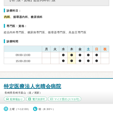
【専門医・資格】
総合内科専門医
診療科目：
内科
、循環器内科、糖尿病科
専門医・資格：
総合内科専門医、糖尿病専門医、循環器専門医、高血圧専門医
診療時間
月
火
水
木
金
土
日
祝
09:00-13:00
15:00-20:00
特定医療法人光晴会病院
長崎県長崎市葉山（道ノ尾駅）
駐車場あり
電子決済可
マイナ受付
(スマホ可)
土曜（〜12:00）
朝（8:30〜）