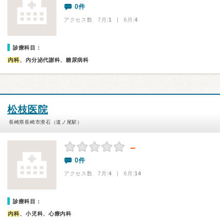
0件
アクセス数 7月:
1
| 6月:
4
診療科目：
内科
、内分泌代謝科、糖尿病科
松枝医院
長崎県長崎市滑石（道ノ尾駅）
－
0件
アクセス数 7月:
4
| 6月:
14
診療科目：
内科
、小児科、心療内科