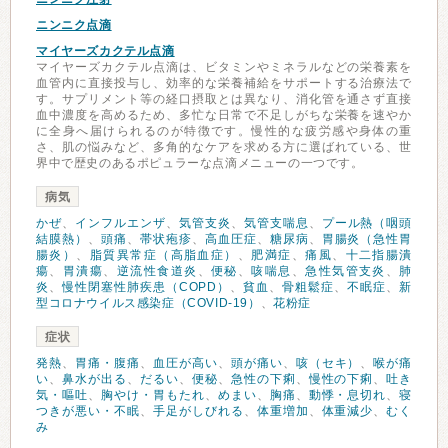
ニンニク点滴
マイヤーズカクテル点滴
マイヤーズカクテル点滴は、ビタミンやミネラルなどの栄養素を
血管内に直接投与し、効率的な栄養補給をサポートする治療法で
す。サプリメント等の経口摂取とは異なり、消化管を通さず直接
血中濃度を高めるため、多忙な日常で不足しがちな栄養を速やか
に全身へ届けられるのが特徴です。慢性的な疲労感や身体の重
さ、肌の悩みなど、多角的なケアを求める方に選ばれている、世
界中で歴史のあるポピュラーな点滴メニューの一つです。
病気
かぜ
、
インフルエンザ
、
気管支炎
、
気管支喘息
、
プール熱（咽頭
結膜熱）
、
頭痛
、
帯状疱疹
、
高血圧症
、
糖尿病
、
胃腸炎（急性胃
腸炎）
、
脂質異常症（高脂血症）
、
肥満症
、
痛風
、
十二指腸潰
瘍
、
胃潰瘍
、
逆流性食道炎
、
便秘
、
咳喘息
、
急性気管支炎
、
肺
炎
、
慢性閉塞性肺疾患（COPD）
、
貧血
、
骨粗鬆症
、
不眠症
、
新
型コロナウイルス感染症（COVID-19）
、
花粉症
症状
発熱
、
胃痛・腹痛
、
血圧が高い
、
頭が痛い
、
咳（セキ）
、
喉が痛
い
、
鼻水が出る
、
だるい
、
便秘
、
急性の下痢
、
慢性の下痢
、
吐き
気・嘔吐
、
胸やけ・胃もたれ
、
めまい
、
胸痛
、
動悸・息切れ
、
寝
つきが悪い・不眠
、
手足がしびれる
、
体重増加
、
体重減少
、
むく
み