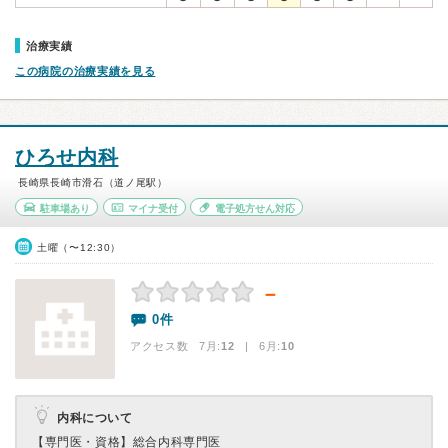
治療実績
この病院の治療実績を見る
ひろせ内科
長崎県長崎市滑石（道ノ尾駅）
駐車場あり
マイナ受付
電子処方せん対応
土曜（〜12:30）
－
0件
アクセス数 7月:
12
| 6月:
10
内科について
【専門医・資格】
総合内科専門医