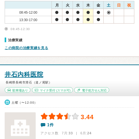
月
火
水
木
金
土
日
祝
08:45-12:00
13:30-17:00
08:45-12:30
治療実績
この病院の治療実績を見る
井石内科医院
長崎県長崎市滑石（道ノ尾駅）
駐車場あり
マイナ受付
(スマホ可)
電子処方せん対応
土曜（〜12:00）
3.44
1件
アクセス数 7月:
33
| 6月:
24