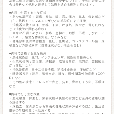
治療は生活習慣の改善や薬物療法が中心ですが、手術が必要な場
合は外科など他科と連携して治療を進める役割も担います。
■内科で対応する主な症状
・急な体調不良：頭痛、発熱、咳、喉の痛み、鼻水、倦怠感など
（主に風邪やインフルエンザなどの感染症による症状）
・消化器症状：腹痛、便秘、下痢、吐き気、胸やけ、胃もたれな
ど（消化管に関わる症状）
・全身の不調：めまい、胸痛、息切れ、動悸、不眠、しびれ、ア
レルギー、急激な体重変化、むくみなど
・健康診断後の精密検査：血圧、血糖値、コレステロール値、尿
検査などの数値異常（自覚症状がない場合も含む）
■内科で診療する主な疾患
・急性感染症：風邪、インフルエンザ、感染性胃腸炎など
・生活習慣病：高血圧、糖尿病、脂質異常症、肥満症、高尿酸血
症（痛風）など
・消化器疾患：胃十二指腸潰瘍、逆流性食道炎、便秘症など
・呼吸器疾患：喘息、気管支炎、肺炎、慢性閉塞性肺疾患（COP
D）など
・その他の疾患：アレルギー疾患、貧血、骨粗しょう症、不眠症
など
■内科で行う主な検査
・血液検査：採血し、栄養状態や炎症の有無など全身の健康状態
を評価する
・尿検査：尿の成分から腎臓の健康状態を評価するほか、生活習
慣病の早期発見にも活用する