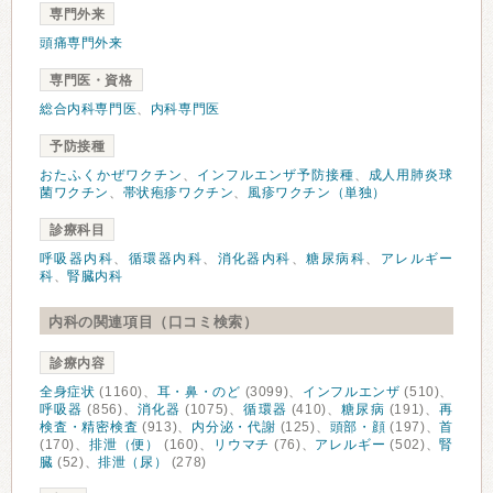
専門外来
頭痛専門外来
専門医・資格
総合内科専門医
、
内科専門医
予防接種
おたふくかぜワクチン
、
インフルエンザ予防接種
、
成人用肺炎球
菌ワクチン
、
帯状疱疹ワクチン
、
風疹ワクチン（単独）
診療科目
呼吸器内科
、
循環器内科
、
消化器内科
、
糖尿病科
、
アレルギー
科
、
腎臓内科
内科の関連項目（口コミ検索）
診療内容
全身症状
(1160)、
耳・鼻・のど
(3099)、
インフルエンザ
(510)、
呼吸器
(856)、
消化器
(1075)、
循環器
(410)、
糖尿病
(191)、
再
検査・精密検査
(913)、
内分泌・代謝
(125)、
頭部・顔
(197)、
首
(170)、
排泄（便）
(160)、
リウマチ
(76)、
アレルギー
(502)、
腎
臓
(52)、
排泄（尿）
(278)