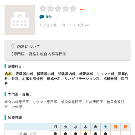
－
0件
アクセス数 7月:
63
| 6月:
72
内科について
【専門医・資格】
総合内科専門医
診療科目：
内科
、呼吸器内科、循環器内科、消化器内科、糖尿病科、リウマチ科、腎臓内
科、外科、心臓血管外科、形成外科、リハビリテーション科、泌尿器科、肛門
科
専門医・資格：
総合内科専門医、リウマチ専門医、感染症専門医、外科専門医、糖尿病専門
医、内分泌…
診療時間
月
火
水
木
金
土
日
祝
08:30-12:00