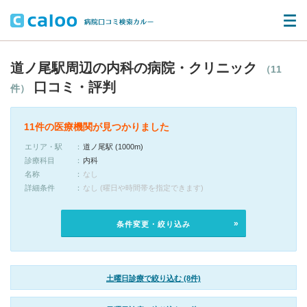
道ノ尾駅周辺の内科の病院・クリニック
（11
口コミ・評判
件）
11件の医療機関が見つかりました
エリア・駅
道ノ尾駅 (1000m)
診療科目
内科
名称
なし
詳細条件
なし (曜日や時間帯を指定できます)
条件変更・絞り込み
土曜日診療で絞り込む (8件)