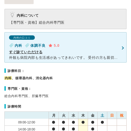
内科について
【専門医・資格】
総合内科専門医
内科の口コミ
内科
体調不良
5.0
すぐ診ていただける
外観も病院内部も生活感があってきれいです。 受付の方も親切でした。 時間的な問題なのか，他に患者さんもいらっしゃらなかったのですぐに診ていただけました。 先生の診察も余計な話はなくあっさりとはし
診療科目：
内科
、循環器内科、消化器内科
専門医・資格：
総合内科専門医、肝臓専門医
診療時間
月
火
水
木
金
土
日
祝
09:00-12:00
14:00-18:00