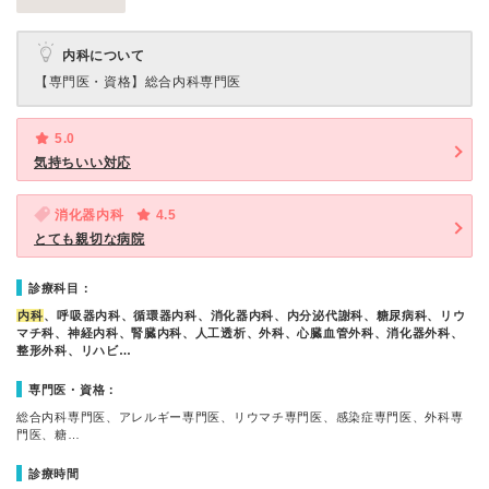
内科について
【専門医・資格】
総合内科専門医
5.0
気持ちいい対応
消化器内科
4.5
とても親切な病院
診療科目：
内科
、呼吸器内科、循環器内科、消化器内科、内分泌代謝科、糖尿病科、リウ
マチ科、神経内科、腎臓内科、人工透析、外科、心臓血管外科、消化器外科、
整形外科、リハビ…
専門医・資格：
総合内科専門医、アレルギー専門医、リウマチ専門医、感染症専門医、外科専
門医、糖…
診療時間