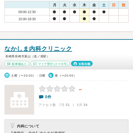
月
火
水
木
金
土
日
祝
09:00-12:30
15:00-18:30
なかしま内科クリニック
長崎県長崎市葉山（道ノ尾駅）
駐車場あり
マイナ受付
(スマホ可)
女医在籍
土曜（〜20:00）・日曜
夜（〜20:00）
－
0件
アクセス数 7月:
31
| 6月:
34
内科について