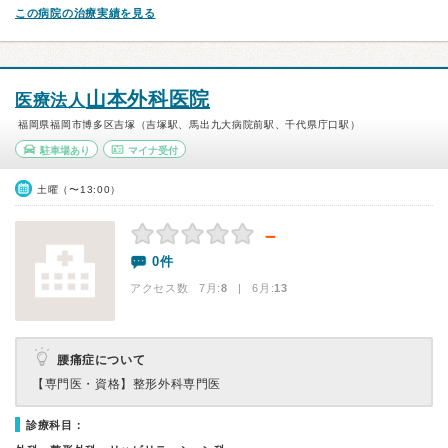
この病院の治療実績を見る
山本外科医院
医療法人
福岡県福岡市博多区吉塚（吉塚駅、馬出九大病院前駅、千代県庁口駅）
駐車場あり
マイナ受付
土曜（〜13:00）
－
0件
アクセス数 7月:
8
| 6月:
13
腰痛症について
【専門医・資格】
整形外科専門医
診療科目：