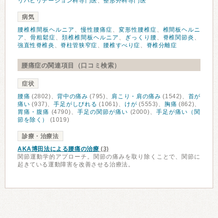
リハビリテーション科専門医
、
整形外科専門医
病気
腰椎椎間板ヘルニア
、
慢性腰痛症
、
変形性腰椎症
、
椎間板ヘルニ
ア
、
骨粗鬆症
、
頚椎椎間板ヘルニア
、
ぎっくり腰
、
脊椎関節炎
、
強直性脊椎炎
、
脊柱管狭窄症
、
腰椎すべり症
、
脊椎分離症
腰痛症の関連項目（口コミ検索）
症状
腰痛
(2802)、
背中の痛み
(795)、
肩こり・肩の痛み
(1542)、
首が
痛い
(937)、
手足がしびれる
(1061)、
けが
(5553)、
胸痛
(862)、
胃痛・腹痛
(4790)、
手足の関節が痛い
(2000)、
手足が痛い（関
節を除く）
(1019)
診療・治療法
AKA博田法による腰痛の治療
(3)
関節運動学的アプローチ。関節の痛みを取り除くことで、関節に
起きている運動障害を改善させる治療法。