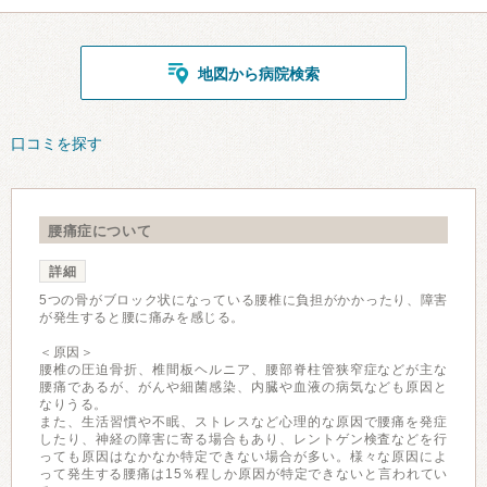
地図から病院検索
口コミを探す
腰痛症について
詳細
5つの骨がブロック状になっている腰椎に負担がかかったり、障害
が発生すると腰に痛みを感じる。
＜原因＞
腰椎の圧迫骨折、椎間板ヘルニア、腰部脊柱管狭窄症などが主な
腰痛であるが、がんや細菌感染、内臓や血液の病気なども原因と
なりうる。
また、生活習慣や不眠、ストレスなど心理的な原因で腰痛を発症
したり、神経の障害に寄る場合もあり、レントゲン検査などを行
っても原因はなかなか特定できない場合が多い。様々な原因によ
って発生する腰痛は15％程しか原因が特定できないと言われてい