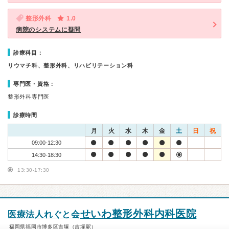
整形外科
1.0
病院のシステムに疑問
診療科目：
リウマチ科、整形外科、リハビリテーション科
専門医・資格：
整形外科専門医
診療時間
月
火
水
木
金
土
日
祝
09:00-12:30
14:30-18:30
13:30-17:30
せいわ整形外科内科医院
医療法人れぐと会
福岡県福岡市博多区吉塚（吉塚駅）