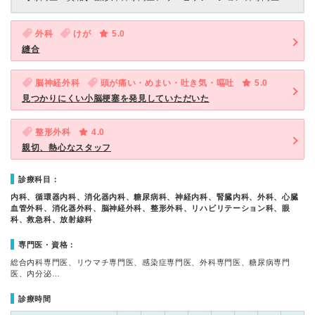
外科
けが
5.0
縫合
脳神経外科
頭が痛い・めまい・吐き気・嘔吐
5.0
見つかりにくい小脳梗塞を発見していただいた
整形外科
4.0
親切、熱心なスタッフ
診療科目：
内科、循環器内科、消化器内科、糖尿病科、神経内科、腎臓内科、外科、心臓
血管外科、消化器外科、脳神経外科、整形外科、リハビリテーション科、眼
科、救急科、放射線科
専門医・資格：
総合内科専門医、リウマチ専門医、感染症専門医、外科専門医、糖尿病専門
医、内分泌…
診療時間