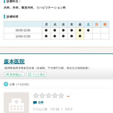
診療科目：
内科、外科、整形外科、リハビリテーション科
診療時間
月
火
水
木
金
土
日
祝
09:00-12:00
14:00-17:00
森本医院
福岡県福岡市博多区吉塚（吉塚駅、千代県庁口駅、馬出九大病院前駅）
駐車場あり
マイナ受付
土曜（〜13:00）
－
0件
アクセス数 7月:
13
| 6月:
7