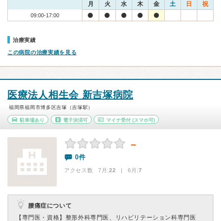
月
火
水
木
金
土
日
祝
09:00-17:00
治療実績
この病院の治療実績を見る
医療法人相生会 新吉塚病院
福岡県福岡市博多区吉塚（吉塚駅）
駐車場あり
電子決済可
マイナ受付
(スマホ可)
－
0件
アクセス数 7月:
22
| 6月:
7
腰痛症について
【専門医・資格】
整形外科専門医、リハビリテーション科専門医