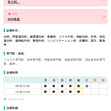
良心的。
4.5
MRI検査
診療科目：
内科、呼吸器内科、循環器内科、胃腸科、リウマチ科、神経内科、外科、消化
器外科、脳神経外科、整形外科、リハビリテーション科、皮膚科、漢方、救急
科
専門医・資格：
リウマチ専門医、外科専門医、呼吸器専門医、循環器専門医、消化器外科専門
医、脳神…
診療時間
月
火
水
木
金
土
日
祝
09:00-12:30
13:30-17:00
09:00-13:00
治療実績