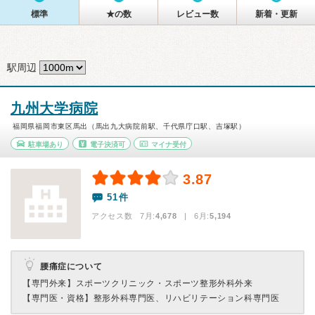
標準
★の数
レビュー数
新着・更新
駅周辺
九州大学病院
福岡県福岡市東区馬出（馬出九大病院前駅、千代県庁口駅、吉塚駅）
駐車場あり
電子決済可
マイナ受付
3.87
51件
アクセス数 7月:
4,678
| 6月:
5,194
腰痛症について
【専門外来】
スポーツクリニック・スポーツ整形外科外来
【専門医・資格】
整形外科専門医、リハビリテーション科専門医