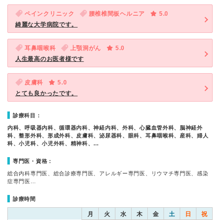
ペインクリニック
腰椎椎間板ヘルニア
5.0
綺麗な大学病院です。
耳鼻咽喉科
上顎洞がん
5.0
人生最高のお医者様です
皮膚科
5.0
とても良かったです。
診療科目：
内科、呼吸器内科、循環器内科、神経内科、外科、心臓血管外科、脳神経外
科、整形外科、形成外科、皮膚科、泌尿器科、眼科、耳鼻咽喉科、産科、婦人
科、小児科、小児外科、精神科、…
専門医・資格：
総合内科専門医、総合診療専門医、アレルギー専門医、リウマチ専門医、感染
症専門医…
診療時間
月
火
水
木
金
土
日
祝