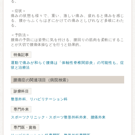
る。
＜症状＞
痛みの状態も様々で、重い、激しい痛み、疲れると痛みを感じ
る、腰からふくらはぎにかけての痛みとしびれなど多岐にわた
る。
＜予防法＞
腰痛の予防には姿勢に気を付ける、腰回りの筋肉を柔軟にするこ
とが大切で腰痛体操などを行うと効果的。
特集記事
運動で痛みが和らぐ腰痛は「体軸性脊椎関節炎」の可能性も。症
状と治療法
腰痛症の関連項目（病院検索）
診療科目
整形外科
、
リハビリテーション科
専門外来
スポーツクリニック・スポーツ整形外科外来
、
腰痛外来
専門医・資格