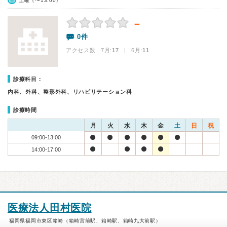
土曜（〜13:00）
－
0件
アクセス数 7月:
17
| 6月:
11
診療科目：
内科、外科、整形外科、リハビリテーション科
診療時間
月
火
水
木
金
土
日
祝
09:00-13:00
14:00-17:00
医療法人田村医院
福岡県福岡市東区箱崎（箱崎宮前駅、箱崎駅、箱崎九大前駅）