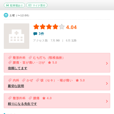
駐車場あり
マイナ受付
土曜（〜12:00）
4.04
3件
アクセス数 7月:
90
| 6月:
125
整形外科
むち打ち（頸椎捻挫）
腰痛・首が痛い・けが
5.0
信頼してます
内科
かぜ
咳（セキ）・喉が痛い
5.0
親切な説明
整形外科
腰痛
4.0
頼りになる先生です