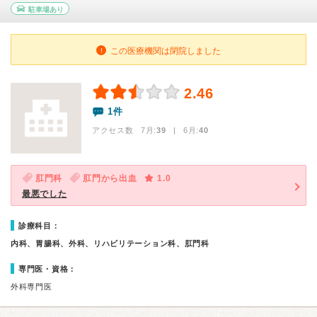
駐車場あり
この医療機関は閉院しました
2.46
1件
アクセス数 7月:
39
| 6月:
40
肛門科
肛門から出血
1.0
最悪でした
診療科目：
内科、胃腸科、外科、リハビリテーション科、肛門科
専門医・資格：
外科専門医