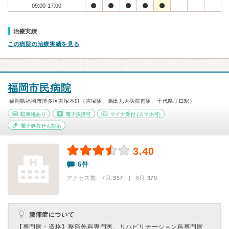
09:00-17:00
治療実績
この病院の治療実績を見る
福岡市民病院
福岡県福岡市博多区吉塚本町（吉塚駅、馬出九大病院前駅、千代県庁口駅）
駐車場あり
電子決済可
マイナ受付
(スマホ可)
電子処方せん対応
3.40
6件
アクセス数 7月:
357
| 6月:
379
腰痛症について
【専門医・資格】
整形外科専門医、リハビリテーション科専門医