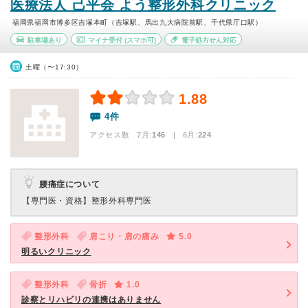
医療法人 己平会 よう整形外科クリニック
福岡県福岡市博多区吉塚本町（吉塚駅、馬出九大病院前駅、千代県庁口駅）
駐車場あり
マイナ受付
(スマホ可)
電子処方せん対応
土曜（〜17:30）
1.88
4件
アクセス数 7月:
146
| 6月:
224
腰痛症について
【専門医・資格】
整形外科専門医
整形外科
肩こり・肩の痛み
5.0
明るいクリニック
整形外科
骨折
1.0
診察とリハビリの連携はありません