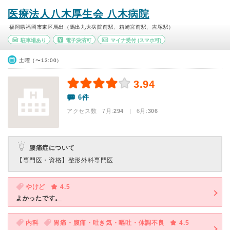
医療法人八木厚生会 八木病院
福岡県福岡市東区馬出（馬出九大病院前駅、箱崎宮前駅、吉塚駅）
駐車場あり
電子決済可
マイナ受付
(スマホ可)
土曜（〜13:00）
3.94
6件
アクセス数 7月:
294
| 6月:
306
腰痛症について
【専門医・資格】
整形外科専門医
やけど
4.5
よかったです。
内科
胃痛・腹痛・吐き気・嘔吐・体調不良
4.5