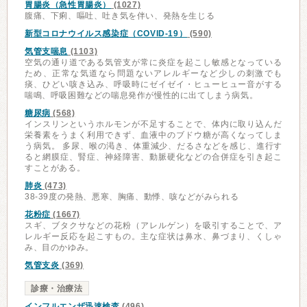
胃腸炎（急性胃腸炎）
(1027)
腹痛、下痢、嘔吐、吐き気を伴い、発熱を生じる
新型コロナウイルス感染症（COVID-19）
(590)
気管支喘息
(1103)
空気の通り道である気管支が常に炎症を起こし敏感となっている
ため、正常な気道なら問題ないアレルギーなど少しの刺激でも
痰、ひどい咳き込み、呼吸時にゼイゼイ・ヒューヒュー音がする
喘鳴、呼吸困難などの喘息発作が慢性的に出てしまう病気。
糖尿病
(568)
インスリンというホルモンが不足することで、体内に取り込んだ
栄養素をうまく利用できず、血液中のブドウ糖が高くなってしま
う病気。 多尿、喉の渇き、体重減少、だるさなどを感じ、進行す
ると網膜症、腎症、神経障害、動脈硬化などの合併症を引き起こ
すことがある。
肺炎
(473)
38-39度の発熱、悪寒、胸痛、動悸、咳などがみられる
花粉症
(1667)
スギ、ブタクサなどの花粉（アレルゲン）を吸引することで、ア
レルギー反応を起こすもの。主な症状は鼻水、鼻づまり、くしゃ
み、目のかゆみ。
気管支炎
(369)
診療・治療法
インフルエンザ迅速検査
(496)