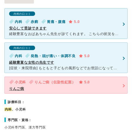
内科の口コミ
内科
赤痢
胃痛・腹痛
5.0
安心して受診できます
経験豊富なおばあちゃん先生が診てくれます。 こちらの状況を考慮した上ではっきりズバッと言ってくれるので信頼できます。 海外旅行後、腹痛があり検査したところ赤痢でした。検査結果が出るまでに3日程だっ
内科の口コミ
内科
発熱・頭が痛い・体調不良
5.0
経験豊富な女性の先生です
[症状・来院理由] もともと子どもの風邪などでお世話になっている女医さんですが、自分の風邪の時にもお世話になっています。 最近来院した時には、子どもが立て続けにインフルエンザになった後、自分も過労
小児科
りんご病（伝染性紅斑）
5.0
りんご病
診療科目：
内科
、小児科
専門医・資格：
小児科専門医、漢方専門医