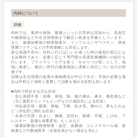
内科について
詳細
内科では、風邪や発熱、腹痛といった日常的な症状から、高血圧
や糖尿病などの生活習慣病まで幅広い疾患を対象としています。
また、健康診断後の精密検査や、インフルエンザワクチン、肺炎
球菌ワクチンなどの予防接種にも対応します。
急な体調不良や、何科に行けばいいか迷った時の最初の窓口とな
る診療科であり、必要に応じて専門医や高度医療機関への紹介も
行います。プライマリ・ケアを担う「かかりつけ医」として、地
域に根差し、幅広い世代の健康相談に柔軟に対応しているのが特
徴です。
治療は生活習慣の改善や薬物療法が中心ですが、手術が必要な場
合は外科など他科と連携して治療を進める役割も担います。
■内科で対応する主な症状
・急な体調不良：頭痛、発熱、咳、喉の痛み、鼻水、倦怠感など
（主に風邪やインフルエンザなどの感染症による症状）
・消化器症状：腹痛、便秘、下痢、吐き気、胸やけ、胃もたれな
ど（消化管に関わる症状）
・全身の不調：めまい、胸痛、息切れ、動悸、不眠、しびれ、ア
レルギー、急激な体重変化、むくみなど
・健康診断後の精密検査：血圧、血糖値、コレステロール値、尿
検査などの数値異常（自覚症状がない場合も含む）