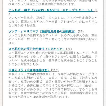
です。胃カメラ検査は、消化器症状がある場合や、健康診断で要
検査になった場合などは健康保険が適用されます。
アレルギー検査（View39・MAST36・ドロップスクリーン）
(6
7)
アレルギー性鼻炎、花粉症、じんましん、アトピー性皮膚炎など
の方で、原因となるアレルギー物質（アレルゲン）がはっきりし
ない方が受ける検査。
ゾレア・オマリズマブ（重症喘息患者の注射療法）
(26)
ゾレアは炎症の原因であるアレルギー反応の元を抑える薬。重症
のアレルギー性（アトピー性）ぜんそく患者の症状緩和が期待で
きる。
スギ花粉症の舌下免疫療法（シダキュア）
(71)
スギ花粉エキスから作られた錠剤を1日1回服用することで、年単
位の時間をかけて少しずつ身体をアレルゲンに慣らす治療法。ア
レルギー症状を完治させる・長期的に症状を起こらなくすること
ができる可能性がある。
大腸カメラ（大腸内視鏡検査）
(113)
大腸カメラ（大腸内視鏡検査）は、先端に高性能なカメラが付い
た内視鏡を肛門から挿入し、大腸内（直腸～盲腸）を観察する検
査です。粘膜の色や形状、炎症や腫瘍の有無を直接確認できるの
が特徴です。必要に応じてその場で組織を採取したり（生検）、
がん化の恐れがあるポリープはその場で切除したりすることも可
能です。血便や腹痛などの症状がある場合、健康診断で異常を指
摘された場合などは健康保険が適用されます。