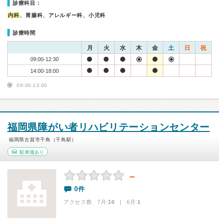
診療科目：
内科
、胃腸科、アレルギー科、小児科
診療時間
月
火
水
木
金
土
日
祝
09:00-12:30
14:00-18:00
09:00-13:00
福岡県障がい者リハビリテーションセンター
福岡県古賀市千鳥（千鳥駅）
駐車場あり
－
0件
アクセス数 7月:
10
| 6月:
1