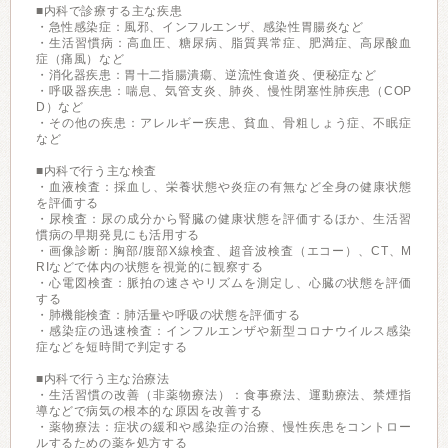
■内科で診療する主な疾患
・急性感染症：風邪、インフルエンザ、感染性胃腸炎など
・生活習慣病：高血圧、糖尿病、脂質異常症、肥満症、高尿酸血
症（痛風）など
・消化器疾患：胃十二指腸潰瘍、逆流性食道炎、便秘症など
・呼吸器疾患：喘息、気管支炎、肺炎、慢性閉塞性肺疾患（COP
D）など
・その他の疾患：アレルギー疾患、貧血、骨粗しょう症、不眠症
など
■内科で行う主な検査
・血液検査：採血し、栄養状態や炎症の有無など全身の健康状態
を評価する
・尿検査：尿の成分から腎臓の健康状態を評価するほか、生活習
慣病の早期発見にも活用する
・画像診断：胸部/腹部X線検査、超音波検査（エコー）、CT、M
RIなどで体内の状態を視覚的に観察する
・心電図検査：脈拍の速さやリズムを測定し、心臓の状態を評価
する
・肺機能検査：肺活量や呼吸の状態を評価する
・感染症の迅速検査：インフルエンザや新型コロナウイルス感染
症などを短時間で判定する
■内科で行う主な治療法
・生活習慣の改善（非薬物療法）：食事療法、運動療法、禁煙指
導などで病気の根本的な原因を改善する
・薬物療法：症状の緩和や感染症の治療、慢性疾患をコントロー
ルするための薬を処方する