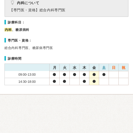
内科について
【専門医・資格】
総合内科専門医
診療科目：
内科
、糖尿病科
専門医・資格：
総合内科専門医、糖尿病専門医
診療時間
月
火
水
木
金
土
日
祝
09:00-13:00
14:30-18:00