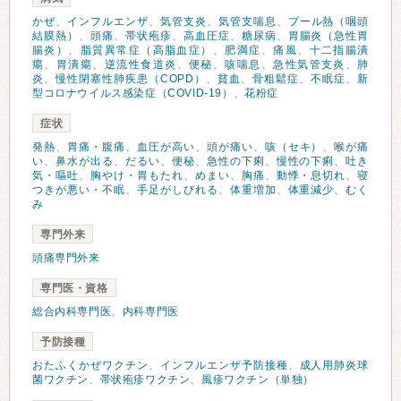
かぜ
、
インフルエンザ
、
気管支炎
、
気管支喘息
、
プール熱（咽頭
結膜熱）
、
頭痛
、
帯状疱疹
、
高血圧症
、
糖尿病
、
胃腸炎（急性胃
腸炎）
、
脂質異常症（高脂血症）
、
肥満症
、
痛風
、
十二指腸潰
瘍
、
胃潰瘍
、
逆流性食道炎
、
便秘
、
咳喘息
、
急性気管支炎
、
肺
炎
、
慢性閉塞性肺疾患（COPD）
、
貧血
、
骨粗鬆症
、
不眠症
、
新
型コロナウイルス感染症（COVID-19）
、
花粉症
症状
発熱
、
胃痛・腹痛
、
血圧が高い
、
頭が痛い
、
咳（セキ）
、
喉が痛
い
、
鼻水が出る
、
だるい
、
便秘
、
急性の下痢
、
慢性の下痢
、
吐き
気・嘔吐
、
胸やけ・胃もたれ
、
めまい
、
胸痛
、
動悸・息切れ
、
寝
つきが悪い・不眠
、
手足がしびれる
、
体重増加
、
体重減少
、
むく
み
専門外来
頭痛専門外来
専門医・資格
総合内科専門医
、
内科専門医
予防接種
おたふくかぜワクチン
、
インフルエンザ予防接種
、
成人用肺炎球
菌ワクチン
、
帯状疱疹ワクチン
、
風疹ワクチン（単独）