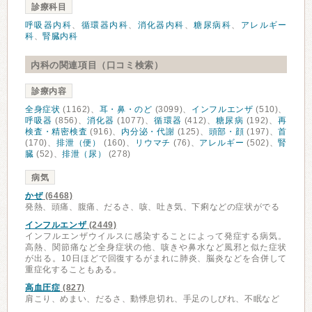
診療科目
呼吸器内科
、
循環器内科
、
消化器内科
、
糖尿病科
、
アレルギー
科
、
腎臓内科
内科の関連項目（口コミ検索）
診療内容
全身症状
(1162)、
耳・鼻・のど
(3099)、
インフルエンザ
(510)、
呼吸器
(856)、
消化器
(1077)、
循環器
(412)、
糖尿病
(192)、
再
検査・精密検査
(916)、
内分泌・代謝
(125)、
頭部・顔
(197)、
首
(170)、
排泄（便）
(160)、
リウマチ
(76)、
アレルギー
(502)、
腎
臓
(52)、
排泄（尿）
(278)
病気
かぜ
(6468)
発熱、頭痛、腹痛、だるさ、咳、吐き気、下痢などの症状がでる
インフルエンザ
(2449)
インフルエンザウイルスに感染することによって発症する病気。
高熱、関節痛など全身症状の他、咳きや鼻水など風邪と似た症状
が出る。10日ほどで回復するがまれに肺炎、脳炎などを合併して
重症化することもある。
高血圧症
(827)
肩こり、めまい、だるさ、動悸息切れ、手足のしびれ、不眠など