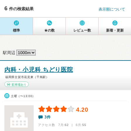
6
件の検索結果
表示順について
標準
★の数
レビュー数
新着・更新
駅周辺
内科・小児科 ちどり医院
福岡県古賀市花見東（千鳥駅）
駐車場あり
土曜（〜13:00）
4.20
3件
アクセス数 7月:
62
| 6月:
55