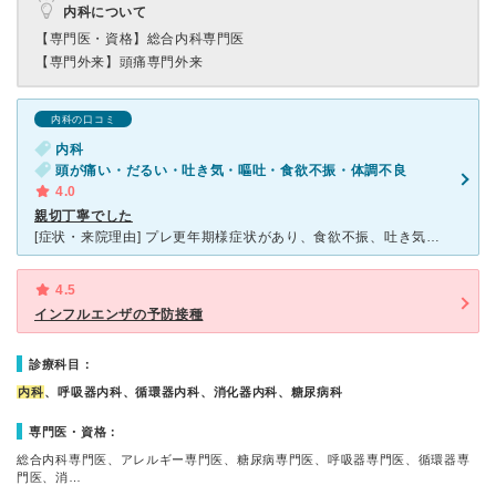
内科について
【専門医・資格】
総合内科専門医
【専門外来】
頭痛専門外来
内科の口コミ
内科
頭が痛い・だるい・吐き気・嘔吐・食欲不振・体調不良
4.0
親切丁寧でした
[症状・来院理由] プレ更年期様症状があり、食欲不振、吐き気等、何とも言い難い症状で、近くの舞の里内科を受診 [医師の診断・治療法] 問診、とにかく事細かに聞いてくれました。喉、聴診、採血。
4.5
インフルエンザの予防接種
診療科目：
内科
、呼吸器内科、循環器内科、消化器内科、糖尿病科
専門医・資格：
総合内科専門医、アレルギー専門医、糖尿病専門医、呼吸器専門医、循環器専
門医、消…