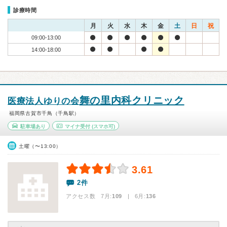
診療時間
月
火
水
木
金
土
日
祝
09:00-13:00
14:00-18:00
舞の里内科クリニック
医療法人ゆりの会
福岡県古賀市千鳥（千鳥駅）
駐車場あり
マイナ受付
(スマホ可)
土曜（〜13:00）
3.61
2件
アクセス数 7月:
109
| 6月:
136