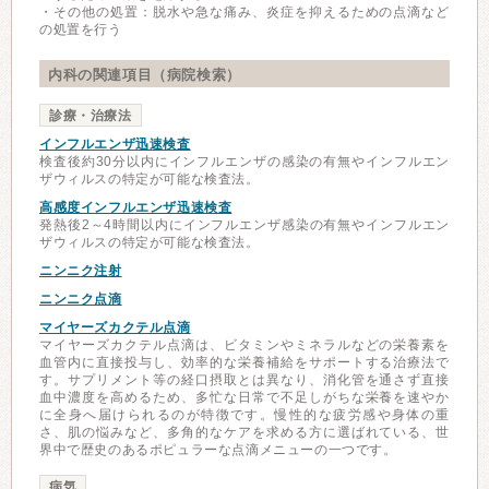
・その他の処置：脱水や急な痛み、炎症を抑えるための点滴など
の処置を行う
内科の関連項目（病院検索）
診療・治療法
インフルエンザ迅速検査
検査後約30分以内にインフルエンザの感染の有無やインフルエン
ザウィルスの特定が可能な検査法。
高感度インフルエンザ迅速検査
発熱後2～4時間以内にインフルエンザ感染の有無やインフルエン
ザウィルスの特定が可能な検査法。
ニンニク注射
ニンニク点滴
マイヤーズカクテル点滴
マイヤーズカクテル点滴は、ビタミンやミネラルなどの栄養素を
血管内に直接投与し、効率的な栄養補給をサポートする治療法で
す。サプリメント等の経口摂取とは異なり、消化管を通さず直接
血中濃度を高めるため、多忙な日常で不足しがちな栄養を速やか
に全身へ届けられるのが特徴です。慢性的な疲労感や身体の重
さ、肌の悩みなど、多角的なケアを求める方に選ばれている、世
界中で歴史のあるポピュラーな点滴メニューの一つです。
病気