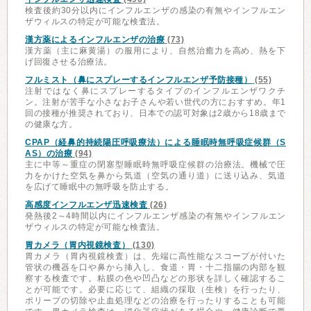
検査後約30分以内にインフルエンザの感染の有無やインフルエン
ザウィルスの特定が可能な検査法。
漢方薬によるインフルエンザの治療
(73)
漢方薬（主に麻黄湯）の服用により、自然治癒力を高め、熱を下
げ回復させる治療法。
フルミスト（鼻にスプレーするインフルエンザ予防接種）
(55)
注射ではなく鼻にスプレーするタイプのインフルエンザワクチ
ン。注射が苦手な小さなお子さんや若い世代の方におすすめ。年1
回の接種が推奨されており、日本での認可対象は2歳から18歳まで
の健康な方。
CPAP（経鼻的持続陽圧呼吸療法）による睡眠時無呼吸症候群（S
AS）の治療
(94)
主に中等～重症の閉塞型睡眠時無呼吸症候群の治療法。機械で圧
力をかけた空気を鼻から気道（空気の通り道）に送り込み、気道
を広げて睡眠中の無呼吸を防止する。
高感度インフルエンザ迅速検査
(26)
発熱後2～4時間以内にインフルエンザ感染の有無やインフルエン
ザウィルスの特定が可能な検査法。
胃カメラ（胃内視鏡検査）
(130)
胃カメラ（胃内視鏡検査）は、先端に高性能なスコープが付いた
管状の機器を口や鼻から挿入し、食道・胃・十二指腸の内部を観
察する検査です。粘膜の色や凹凸などの形状を詳しく確認するこ
とが可能です。必要に応じて、組織の採取（生検）を行ったり、
ポリープの切除や止血処理などの治療を行ったりすることも可能