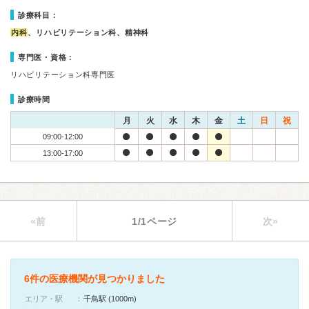
診療科目：
内科
、リハビリテーション科、精神科
専門医・資格：
リハビリテーション科専門医
診療時間
月
火
水
木
金
土
日
祝
09:00-12:00
13:00-17:00
«前
1/1ページ
次»
6件の医療機関が見つかりました
エリア・駅
千鳥駅 (1000m)