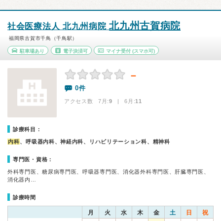
北九州古賀病院
社会医療法人 北九州病院
福岡県古賀市千鳥（千鳥駅）
駐車場あり
電子決済可
マイナ受付
(スマホ可)
－
0件
アクセス数 7月:
9
| 6月:
11
診療科目：
内科
、呼吸器内科、神経内科、リハビリテーション科、精神科
専門医・資格：
外科専門医、糖尿病専門医、呼吸器専門医、消化器外科専門医、肝臓専門医、
消化器内…
診療時間
月
火
水
木
金
土
日
祝