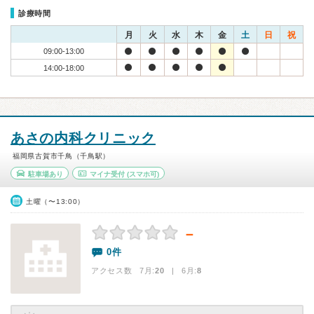
診療時間
月
火
水
木
金
土
日
祝
09:00-13:00
14:00-18:00
あさの内科クリニック
福岡県古賀市千鳥（千鳥駅）
駐車場あり
マイナ受付
(スマホ可)
土曜（〜13:00）
－
0件
アクセス数 7月:
20
| 6月:
8