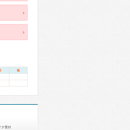
日
祝
イナ受付