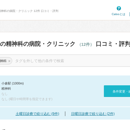
精神科の病院・クリニック 12件 口コミ・評判
Calooとは
辺の精神科の病院・クリニック
口コミ・評
（12件）
×
神科
小倉駅 (1000m)
精神科
条件変更・
なし
なし (曜日や時間帯を指定できます)
土曜日診療で絞り込む (9件)
日曜日診療で絞り込む (2件)