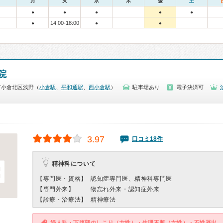
月
火
水
木
金
土
●
●
●
●
●
14:00-18:00
●
●
●
院
市小倉北区浅野（
小倉駅
、
平和通駅
、
西小倉駅
）
駐車場あり
電子決済可
3.97
口コミ18件
精神科について
【専門医・資格】
認知症専門医、精神科専門医
【専門外来】
物忘れ外来・認知症外来
【診療・治療法】
精神療法
婦人科・下腹部のしこり（女性）・生理不順（女性）・不性器出血（女性）