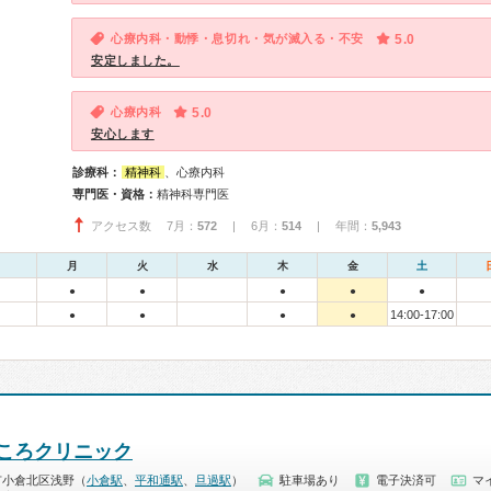
心療内科・動悸・息切れ・気が滅入る・不安
5.0
安定しました。
心療内科
5.0
安心します
診療科：
精神科
、心療内科
専門医・資格：
精神科専門医
アクセス数 7月：
572
| 6月：
514
| 年間：
5,943
月
火
水
木
金
土
●
●
●
●
●
14:00-17:00
●
●
●
●
ころクリニック
市小倉北区浅野（
小倉駅
、
平和通駅
、
旦過駅
）
駐車場あり
電子決済可
マ