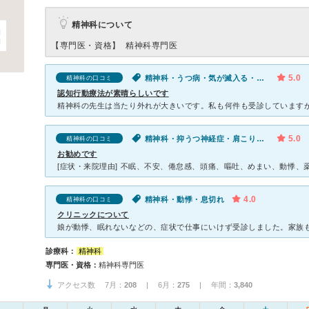
精神科について
【専門医・資格】
精神科専門医
5.0
精神科・うつ病・気が滅入る・不安
精神科の口コミ
認知行動療法が素晴らしいです
5.0
精神科・抑うつ神経症・肩こり・肩の痛み・めまい・だるい・動悸・息切れ・寝つきが悪い・不眠・口臭・気が滅入る・不安
精神科の口コミ
お勧めです
4.0
精神科・動悸・息切れ
精神科の口コミ
クリニックについて
診療科：
精神科
専門医・資格：
精神科専門医
アクセス数 7月：
208
| 6月：
275
| 年間：
3,840