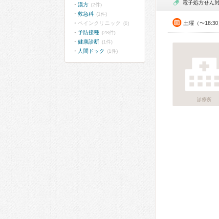
電子処方せん
漢方
(2件)
救急科
(1件)
ペインクリニック
土曜（〜18:
(0)
予防接種
(28件)
健康診断
(1件)
人間ドック
(1件)
診療所