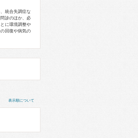
害、統合失調症な
の問診のほか、必
もとに環境調整や
状の回復や病気の
表示順について