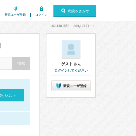
病院をさがす
新規ユーザ登録
ログイン
182,148
病院・
264,127
口コミ
判
ゲスト
さん
ログインしてください
新規ユーザ登録
絞り込み »