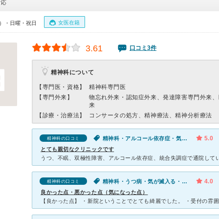
対応
女医在籍
30）・日曜・祝日
3.61
口コミ3件
精神科について
【専門医・資格】
精神科専門医
【専門外来】
物忘れ外来・認知症外来、発達障害専門外来、
来
【診療・治療法】
コンサータの処方、精神療法、精神分析療法
5.0
精神科・アルコール依存症・気が滅入る・不安
精神科の口コミ
とても親切なクリニックです
4.0
精神科・うつ病・気が滅入る・不安
精神科の口コミ
良かった点・悪かった点（気になった点）