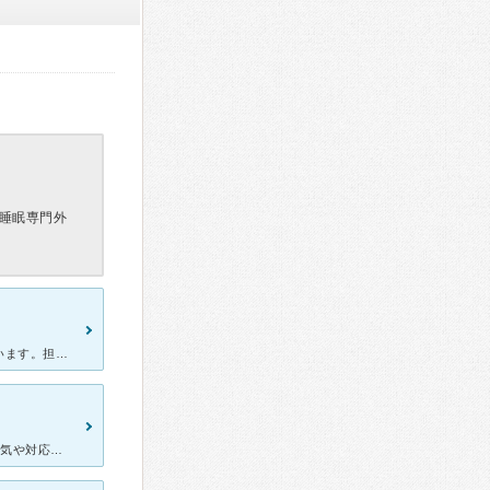
睡眠専門外
うつ、不眠、双極性障害、アルコール依存症、統合失調症で通院しています。担当の先生は、斎藤先生で初診からよく話を聞いてくれ、不眠で困っている以前かかっていた病院の眠剤に耐性ができて効かなくなったことを話
【良かった点】 ・新院ということでとても綺麗でした。 ・受付の雰囲気や対応はとても良かったです。 ・支払いはセルフレジでした。 【悪かった点（気になった点）】 ・割と流れ作業的でしっかり話を