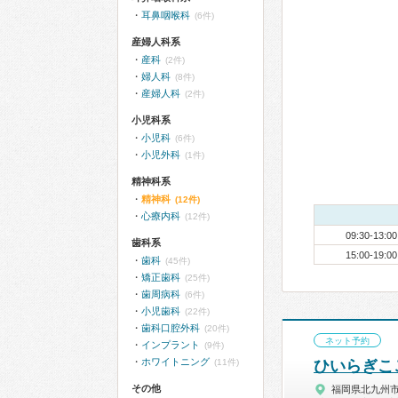
耳鼻咽喉科
(6件)
産婦人科系
産科
(2件)
婦人科
(8件)
産婦人科
(2件)
小児科系
小児科
(6件)
小児外科
(1件)
精神科系
精神科
(12件)
心療内科
(12件)
09:30-13:00
歯科系
15:00-19:00
歯科
(45件)
矯正歯科
(25件)
歯周病科
(6件)
小児歯科
(22件)
歯科口腔外科
(20件)
ネット予約
インプラント
(9件)
ホワイトニング
(11件)
ひいらぎこ
その他
福岡県北九州