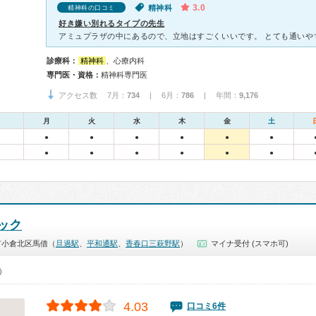
3.0
精神科
精神科の口コミ
好き嫌い別れるタイプの先生
診療科：
精神科
、心療内科
専門医・資格：
精神科専門医
アクセス数 7月：
734
| 6月：
786
| 年間：
9,176
月
火
水
木
金
土
●
●
●
●
●
●
●
●
●
●
●
●
ック
市小倉北区馬借（
旦過駅
、
平和通駅
、
香春口三萩野駅
）
マイナ受付 (スマホ可)
0）
4.03
口コミ6件