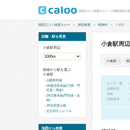
病院口コミ検索カルー - 小倉駅周辺の
病院口コミ検索カルー
病院検索
精神科
小倉駅
距離・駅を変更
小倉駅周
小倉駅周辺
×
小倉駅
精
路線から駅を選ぶ
小倉駅
山陽新幹線
エリア・駅
JR鹿児島本線(下関・門
診療科目
司港～博多)
名称
JR日豊本線(門司港～佐
詳細条件
伯)
JR日田彦山線
北九州モノレール
地図から検索