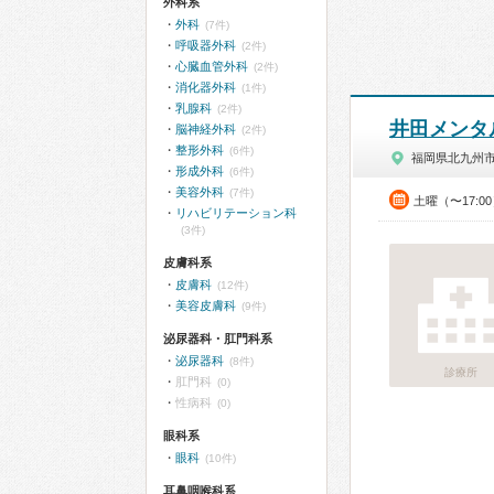
外科系
外科
(7件)
呼吸器外科
(2件)
心臓血管外科
(2件)
消化器外科
(1件)
乳腺科
(2件)
井田メンタ
脳神経外科
(2件)
整形外科
(6件)
福岡県北九州
形成外科
(6件)
美容外科
(7件)
土曜（〜17:0
リハビリテーション科
(3件)
皮膚科系
皮膚科
(12件)
美容皮膚科
(9件)
泌尿器科・肛門科系
泌尿器科
(8件)
診療所
肛門科
(0)
性病科
(0)
眼科系
眼科
(10件)
耳鼻咽喉科系