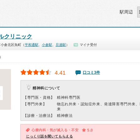
駅周辺
ルクリニック
市小倉北区魚町（
平和通駅
、
小倉駅
、
旦過駅
）
マイナ受付
0）
4.41
口コミ3件
精神科について
【専門医・資格】
精神科専門医
【専門外来】
物忘れ外来・認知症外来、発達障害専門外来、
来
【診療・治療法】
精神療法
心療内科・気が滅入る・不安
5.0
じっくり話を聞いてもらえる