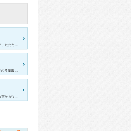
精神科の先生は当たり外れが大きいです。私も何件も受診していますが、ただただ話だけを聞いて何の説明もアドバイスもしてくれない先生、自分の意見を無理矢理押し付けてくる上からの先生など。 井形クリニックの
[症状・来院理由] 不眠、不安、倦怠感、頭痛、嘔吐、めまい、動悸、薬の多量服用など [医師の診断・治療法] 最初に診察を受けて、その後現在の状態やこれまでの家族関係などを記入してまた診察をしてく
娘が動悸、眠れないなどの、症状で仕事にいけず受診しました。家族も前から行っています。副院長先生に診てもらいましたが、良い先生です。 丁寧でいてさっぱりしていまして、前向きで穏やかといった感じです。お