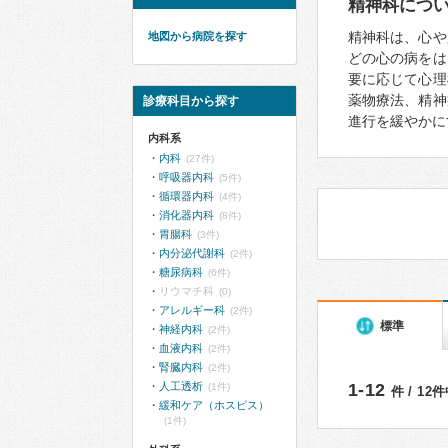
精神科につ
精神科は、心や
地図から病院を探す
どの心の病をは
要に応じて心理
薬物療法、精神
診療科目から探す
進行を緩やかに
内科系
内科
(27件)
呼吸器内科
(5件)
循環器内科
(4件)
消化器内科
(8件)
胃腸科
(3件)
内分泌代謝科
(2件)
糖尿病科
(6件)
リウマチ科
(0)
アレルギー科
(2件)
標準
神経内科
(2件)
血液内科
(2件)
腎臓内科
(2件)
人工透析
1-12
(1件)
件 / 12
緩和ケア（ホスピス）
(1件)