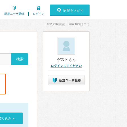
病院をさがす
新規ユーザ登録
ログイン
182,226
病院・
264,163
口コミ
ゲスト
さん
ログインしてください
新規ユーザ登録
絞り込み »