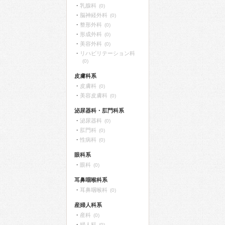
乳腺科
(0)
脳神経外科
(0)
整形外科
(0)
形成外科
(0)
美容外科
(0)
リハビリテーション科
(0)
皮膚科系
皮膚科
(0)
美容皮膚科
(0)
泌尿器科・肛門科系
泌尿器科
(0)
肛門科
(0)
性病科
(0)
眼科系
眼科
(0)
耳鼻咽喉科系
耳鼻咽喉科
(0)
産婦人科系
産科
(0)
婦人科
(0)