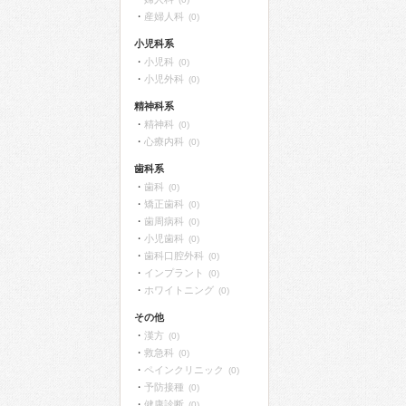
産婦人科
(0)
小児科系
小児科
(0)
小児外科
(0)
精神科系
精神科
(0)
心療内科
(0)
歯科系
歯科
(0)
矯正歯科
(0)
歯周病科
(0)
小児歯科
(0)
歯科口腔外科
(0)
インプラント
(0)
ホワイトニング
(0)
その他
漢方
(0)
救急科
(0)
ペインクリニック
(0)
予防接種
(0)
健康診断
(0)