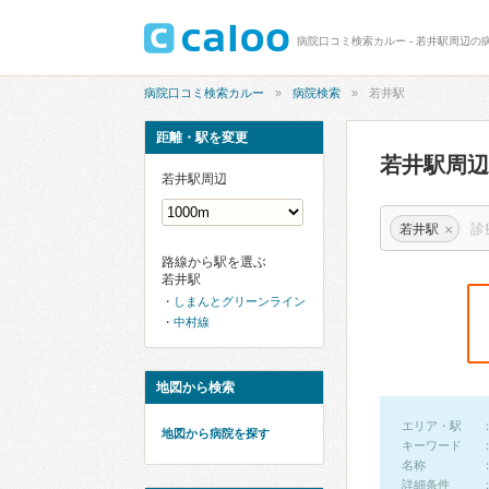
病院口コミ検索カルー - 若井駅周辺の
病院口コミ検索カルー
病院検索
若井駅
距離・駅を変更
若井駅周
若井駅周辺
×
若井駅
路線から駅を選ぶ
若井駅
しまんとグリーンライン
中村線
地図から検索
エリア・駅
地図から病院を探す
キーワード
名称
詳細条件