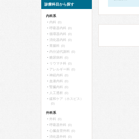
診療科目から探す
内科系
内科
(0)
呼吸器内科
(0)
循環器内科
(0)
消化器内科
(0)
胃腸科
(0)
内分泌代謝科
(0)
糖尿病科
(0)
リウマチ科
(0)
アレルギー科
(0)
神経内科
(0)
血液内科
(0)
腎臓内科
(0)
人工透析
(0)
緩和ケア（ホスピス）
(0)
外科系
外科
(0)
呼吸器外科
(0)
心臓血管外科
(0)
消化器外科
(0)