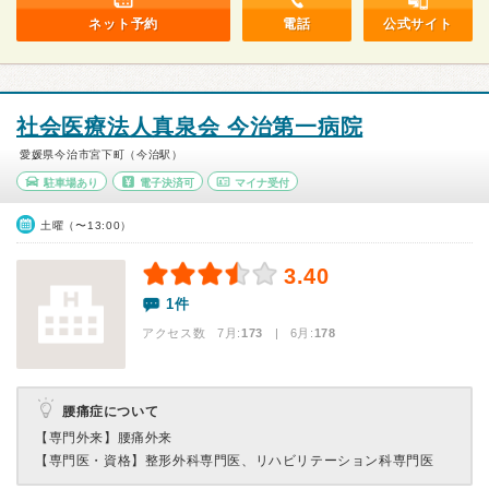
ネット予約
電話
公式サイト
社会医療法人真泉会 今治第一病院
愛媛県今治市宮下町（今治駅）
駐車場あり
電子決済可
マイナ受付
土曜（〜13:00）
3.40
1件
アクセス数 7月:
173
| 6月:
178
腰痛症について
【専門外来】
腰痛外来
【専門医・資格】
整形外科専門医、リハビリテーション科専門医