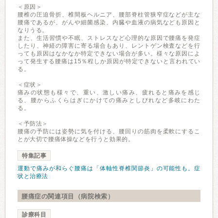
＜原因＞
腰椎の圧迫骨折、椎間板ヘルニア、腰部脊柱管狭窄症などが主な
腰痛であるが、がんや細菌感染、内臓や血液の病気なども原因と
なりうる。
また、生活習慣や不眠、ストレスなど心理的な原因で腰痛を発症
したり、神経の障害に寄る場合もあり、レントゲン検査などを行
っても原因はなかなか特定できない場合が多い。様々な原因によ
って発生する腰痛は15％程しか原因が特定できないと言われてい
る。
＜症状＞
痛みの状態も様々で、重い、激しい痛み、疲れると痛みを感じ
る、腰からふくらはぎにかけての痛みとしびれなど多岐にわた
る。
＜予防法＞
腰痛の予防には姿勢に気を付ける、腰回りの筋肉を柔軟にするこ
とが大切で腰痛体操などを行うと効果的。
特集記事
運動で痛みが和らぐ腰痛は「体軸性脊椎関節炎」の可能性も。症
状と治療法
腰痛症の関連項目（病院検索）
診療科目