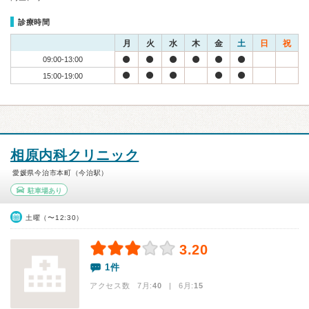
診療時間
月
火
水
木
金
土
日
祝
09:00-13:00
15:00-19:00
相原内科クリニック
愛媛県今治市本町（今治駅）
駐車場あり
土曜（〜12:30）
3.20
1件
アクセス数 7月:
40
| 6月:
15