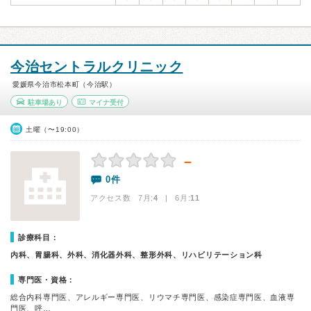
今治セントラルクリニック
愛媛県今治市松本町（今治駅）
駐車場あり
マイナ受付
土曜（〜19:00）
－
0件
アクセス数 7月:
4
| 6月:
11
診療科目：
内科、胃腸科、外科、消化器外科、整形外科、リハビリテーション科
専門医・資格：
総合内科専門医、アレルギー専門医、リウマチ専門医、感染症専門医、血液専
門医、呼…