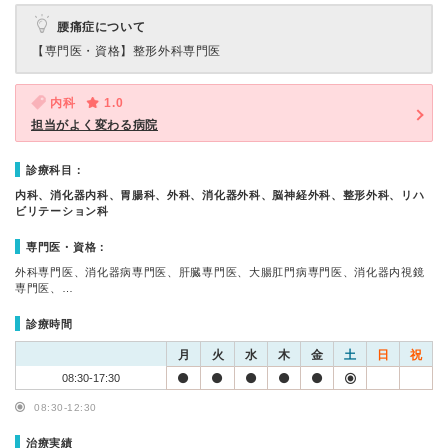
腰痛症について
【専門医・資格】
整形外科専門医
内科
1.0
担当がよく変わる病院
診療科目：
内科、消化器内科、胃腸科、外科、消化器外科、脳神経外科、整形外科、リハ
ビリテーション科
専門医・資格：
外科専門医、消化器病専門医、肝臓専門医、大腸肛門病専門医、消化器内視鏡
専門医、…
診療時間
月
火
水
木
金
土
日
祝
08:30-17:30
08:30-12:30
治療実績