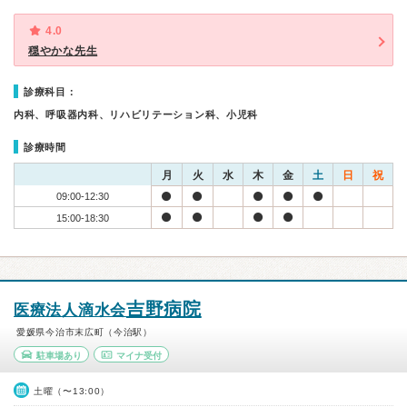
4.0
穏やかな先生
診療科目：
内科、呼吸器内科、リハビリテーション科、小児科
診療時間
月
火
水
木
金
土
日
祝
09:00-12:30
15:00-18:30
吉野病院
医療法人滴水会
愛媛県今治市末広町（今治駅）
駐車場あり
マイナ受付
土曜（〜13:00）