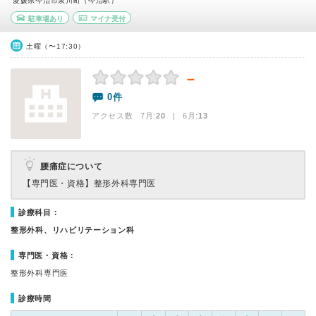
愛媛県今治市泉川町（今治駅）
駐車場あり
マイナ受付
土曜（〜17:30）
－
0件
アクセス数 7月:
20
| 6月:
13
腰痛症について
【専門医・資格】
整形外科専門医
診療科目：
整形外科、リハビリテーション科
専門医・資格：
整形外科専門医
診療時間