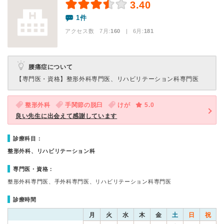
3.40
1件
アクセス数 7月:
160
| 6月:
181
腰痛症について
【専門医・資格】
整形外科専門医、リハビリテーション科専門医
整形外科
手関節の脱臼
けが
5.0
良い先生に出会えて感謝しています
診療科目：
整形外科、リハビリテーション科
専門医・資格：
整形外科専門医、手外科専門医、リハビリテーション科専門医
診療時間
月
火
水
木
金
土
日
祝