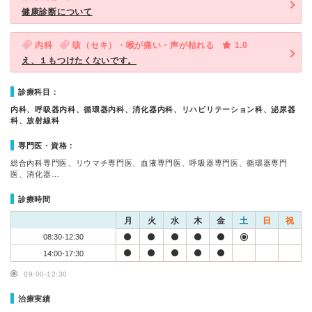
健康診断について
内科
咳（セキ）・喉が痛い・声が枯れる
1.0
え、１もつけたくないです。
診療科目：
内科、呼吸器内科、循環器内科、消化器内科、リハビリテーション科、泌尿器
科、放射線科
専門医・資格：
総合内科専門医、リウマチ専門医、血液専門医、呼吸器専門医、循環器専門
医、消化器…
診療時間
月
火
水
木
金
土
日
祝
08:30-12:30
14:00-17:30
09:00-12:30
治療実績