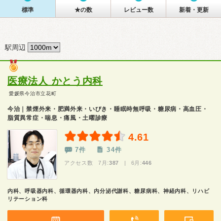
標準
★の数
レビュー数
新着・更新
駅周辺
医療法人 かとう内科
愛媛県今治市立花町
今治｜禁煙外来・肥満外来・いびき・睡眠時無呼吸・糖尿病・高血圧・
脂質異常症・喘息・痛風・土曜診療
4.61
7件
34件
アクセス数 7月:
387
| 6月:
446
内科、呼吸器内科、循環器内科、内分泌代謝科、糖尿病科、神経内科、リハビ
リテーション科