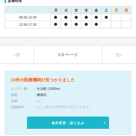
診療時間
月
火
水
木
金
土
日
祝
08:30-12:30
13:30-17:30
«前
1/1ページ
次»
13件の医療機関が見つかりました
エリア・駅
今治駅 (1000m)
病気
腰痛症
名称
なし
詳細条件
なし (曜日や時間帯を指定できます)
条件変更・絞り込み