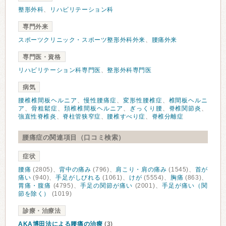
整形外科
、
リハビリテーション科
専門外来
スポーツクリニック・スポーツ整形外科外来
、
腰痛外来
専門医・資格
リハビリテーション科専門医
、
整形外科専門医
病気
腰椎椎間板ヘルニア
、
慢性腰痛症
、
変形性腰椎症
、
椎間板ヘルニ
ア
、
骨粗鬆症
、
頚椎椎間板ヘルニア
、
ぎっくり腰
、
脊椎関節炎
、
強直性脊椎炎
、
脊柱管狭窄症
、
腰椎すべり症
、
脊椎分離症
腰痛症の関連項目（口コミ検索）
症状
腰痛
(2805)、
背中の痛み
(796)、
肩こり・肩の痛み
(1545)、
首が
痛い
(940)、
手足がしびれる
(1061)、
けが
(5554)、
胸痛
(863)、
胃痛・腹痛
(4795)、
手足の関節が痛い
(2001)、
手足が痛い（関
節を除く）
(1019)
診療・治療法
AKA博田法による腰痛の治療
(3)