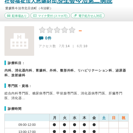
済生会今治第二病院
社会福祉法人恩賜財団
愛媛県今治市北日吉町（今治駅）
駐車場あり
マイナ受付
(スマホ可)
電子処方せん対応
－
0件
アクセス数 7月:
14
| 6月:
10
診療科目：
内科、消化器内科、胃腸科、外科、整形外科、リハビリテーション科、泌尿器
科、放射線科
専門医・資格：
総合内科専門医、糖尿病専門医、甲状腺専門医、消化器病専門医、肝臓専門
医、消化器…
診療時間
月
火
水
木
金
土
日
祝
09:00-12:00
13:00-17:00