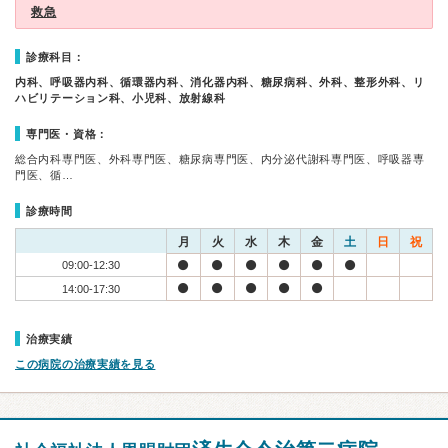
救急
診療科目：
内科、呼吸器内科、循環器内科、消化器内科、糖尿病科、外科、整形外科、リ
ハビリテーション科、小児科、放射線科
専門医・資格：
総合内科専門医、外科専門医、糖尿病専門医、内分泌代謝科専門医、呼吸器専
門医、循…
診療時間
月
火
水
木
金
土
日
祝
09:00-12:30
14:00-17:30
治療実績
この病院の治療実績を見る