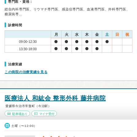
専門医・資格：
総合内科専門医、リウマチ専門医、感染症専門医、血液専門医、外科専門医、
糖尿病専…
診療時間
月
火
水
木
金
土
日
祝
09:00-12:30
13:30-18:00
治療実績
この病院の治療実績を見る
医療法人 和紘会 整形外科 藤井病院
愛媛県今治市常盤町（今治駅）
駐車場あり
マイナ受付
土曜（〜12:00）