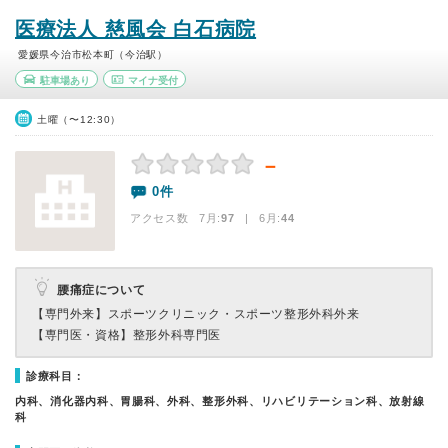
医療法人 慈風会 白石病院
愛媛県今治市松本町（今治駅）
駐車場あり
マイナ受付
土曜（〜12:30）
－
0件
アクセス数 7月:
97
| 6月:
44
腰痛症について
【専門外来】
スポーツクリニック・スポーツ整形外科外来
【専門医・資格】
整形外科専門医
診療科目：
内科、消化器内科、胃腸科、外科、整形外科、リハビリテーション科、放射線
科