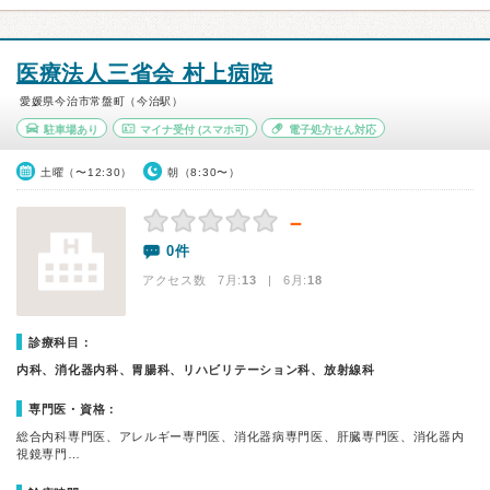
医療法人三省会 村上病院
愛媛県今治市常盤町（今治駅）
駐車場あり
マイナ受付
(スマホ可)
電子処方せん対応
土曜（〜12:30）
朝（8:30〜）
－
0件
アクセス数 7月:
13
| 6月:
18
診療科目：
内科、消化器内科、胃腸科、リハビリテーション科、放射線科
専門医・資格：
総合内科専門医、アレルギー専門医、消化器病専門医、肝臓専門医、消化器内
視鏡専門…