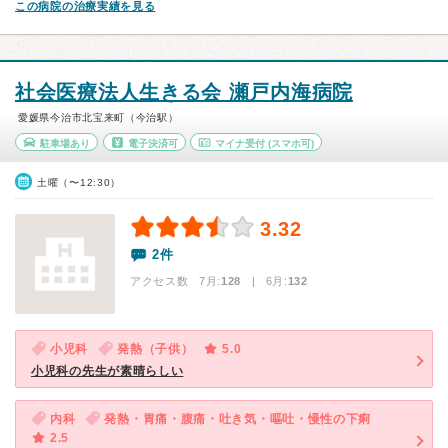
この病院の治療実績を見る
社会医療法人生きる会 瀬戸内海病院
愛媛県今治市北宝来町（今治駅）
駐車場あり
電子決済可
マイナ受付
(スマホ可)
土曜（〜12:30）
3.32
2件
アクセス数 7月:
128
| 6月:
132
小児科
発熱（子供）
5.0
小児科の先生が素晴らしい
内科
発熱・胃痛・腹痛・吐き気・嘔吐・慢性の下痢
2.5