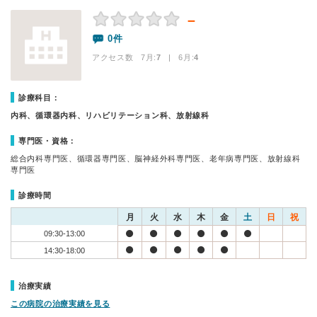
－
0件
アクセス数 7月:
7
| 6月:
4
診療科目：
内科、循環器内科、リハビリテーション科、放射線科
専門医・資格：
総合内科専門医、循環器専門医、脳神経外科専門医、老年病専門医、放射線科
専門医
診療時間
月
火
水
木
金
土
日
祝
09:30-13:00
14:30-18:00
治療実績
この病院の治療実績を見る