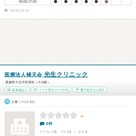
09:00-17:00
09:00-12:00
光生クリニック
医療法人補天会
愛媛県今治市室屋町（今治駅）
駐車場あり
マイナ受付
(スマホ可)
電子処方せん対応
土曜（〜12:30）
－
0件
アクセス数 7月:
14
| 6月:
9