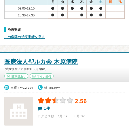
月
火
水
木
金
土
日
祝
09:00-12:10
13:30-17:30
治療実績
この病院の治療実績を見る
医療法人聖ルカ会 木原病院
愛媛県今治市別宮町（今治駅）
駐車場あり
マイナ受付
土曜（〜12:30）
朝（8:30〜）
2.56
1件
アクセス数 7月:
37
| 6月:
37