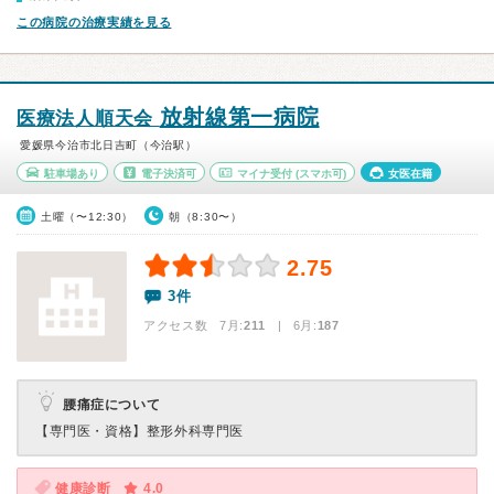
この病院の治療実績を見る
放射線第一病院
医療法人順天会
愛媛県今治市北日吉町（今治駅）
駐車場あり
電子決済可
マイナ受付
(スマホ可)
女医在籍
土曜（〜12:30）
朝（8:30〜）
2.75
3件
アクセス数 7月:
211
| 6月:
187
腰痛症について
【専門医・資格】
整形外科専門医
健康診断
4.0