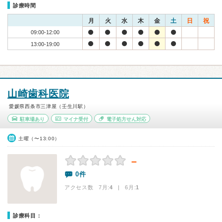
診療時間
月
火
水
木
金
土
日
祝
09:00-12:00
13:00-19:00
山崎歯科医院
愛媛県西条市三津屋（壬生川駅）
駐車場あり
マイナ受付
電子処方せん対応
土曜（〜13:00）
－
0件
アクセス数 7月:
4
| 6月:
1
診療科目：