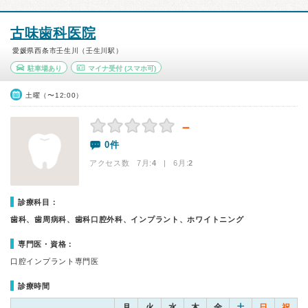
古味歯科医院
愛媛県西条市壬生川（壬生川駅）
駐車場あり
マイナ受付
(スマホ可)
土曜（〜12:00）
－
0件
アクセス数 7月:
4
| 6月:
2
診療科目：
歯科、歯周病科、歯科口腔外科、インプラント、ホワイトニング
専門医・資格：
口腔インプラント専門医
診療時間
月
火
水
木
金
土
日
祝