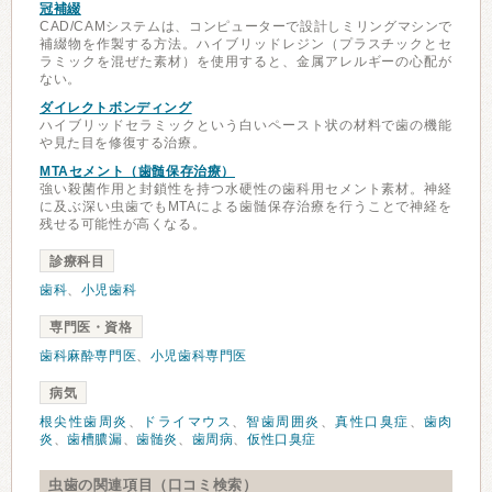
冠補綴
CAD/CAMシステムは、コンピューターで設計しミリングマシンで
補綴物を作製する方法。ハイブリッドレジン（プラスチックとセ
ラミックを混ぜた素材）を使用すると、金属アレルギーの心配が
ない。
ダイレクトボンディング
ハイブリッドセラミックという白いペースト状の材料で歯の機能
や見た目を修復する治療。
MTAセメント（歯髄保存治療）
強い殺菌作用と封鎖性を持つ水硬性の歯科用セメント素材。神経
に及ぶ深い虫歯でもMTAによる歯髄保存治療を行うことで神経を
残せる可能性が高くなる。
診療科目
歯科
、
小児歯科
専門医・資格
歯科麻酔専門医
、
小児歯科専門医
病気
根尖性歯周炎
、
ドライマウス
、
智歯周囲炎
、
真性口臭症
、
歯肉
炎
、
歯槽膿漏
、
歯髄炎
、
歯周病
、
仮性口臭症
虫歯の関連項目（口コミ検索）