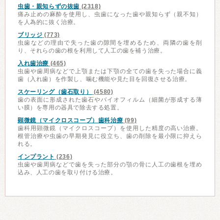
虫歯・親知らずの抜歯
(2318)
痛み止めの麻酔を使用し、虫歯になった歯や親知らず（親不知）
を人為的に抜く治療。
ブリッジ
(773)
虫歯などの理由で失った歯の隙間を埋めるため、両隣の歯を削
り、それらの歯の根を利用して人工の歯を補う治療。
入れ歯治療
(465)
虫歯や歯周病などで上顎または下顎の全ての歯を失った場合に義
歯（入れ歯）を作製し、噛む機能や見た目を回復させる治療。
スケーリング（歯石取り）
(4580)
歯の表面に形成された歯石やバイオフィルム（細菌が形成する薄
い膜）を専用の器具で除去する処置。
顕微鏡（マイクロスコープ）歯科治療
(99)
歯科用顕微鏡（マイクロスコープ）を使用した精度の高い治療。
根管治療や虫歯の早期発見に役立ち、歯の削除を最小限に抑えら
れる。
インプラント
(236)
虫歯や歯周病などで歯を失った部分の顎の骨に人工の歯根を埋め
込み、人工の歯を取り付ける治療。