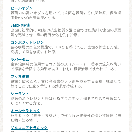
療。保険診療が可能。
ヒールオゾン
殺菌力の高いオゾンを用いて虫歯菌を殺菌する虫歯治療。保険適
用外のため自費診療となる。
3Mix-MP法
虫歯に効果的な3種類の抗生物質を混ぜ合わせた薬剤で虫歯の原因
菌を死滅させ、歯の再石灰化を促す治療。
コンポジットレジン
詰め物用の白色の樹脂で、CRとも呼ばれる。虫歯を除去した後、
充填して歯を修復する治療。
ラバーダム
歯科治療時に使用するゴム製の膜（シート）。唾液の流入を防い
で感染を予防する効果があり、おもに根管治療で使われている。
フッ素塗布
虫歯予防のため、歯に高濃度のフッ素を塗布する治療。継続して
行うことで虫歯を予防する効果が持続する。
シーラント
奥歯の溝をレジンと呼ばれるプラスチック樹脂で埋めて虫歯にな
りにくくする方法。
オールセラミック
セラミック（陶器）素材だけで作られた審美性の高い補綴物（被
せ物・詰め物）。
ジルコニアセラミック