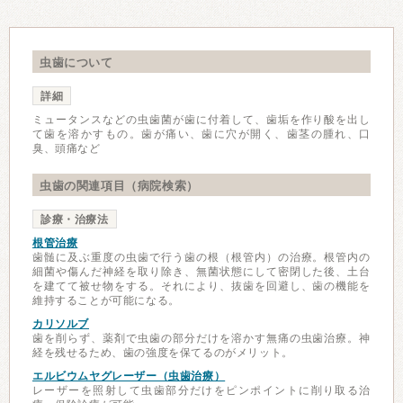
虫歯について
詳細
ミュータンスなどの虫歯菌が歯に付着して、歯垢を作り酸を出し
て歯を溶かすもの。歯が痛い、歯に穴が開く、歯茎の腫れ、口
臭、頭痛など
虫歯の関連項目（病院検索）
診療・治療法
根管治療
歯髄に及ぶ重度の虫歯で行う歯の根（根管内）の治療。根管内の
細菌や傷んだ神経を取り除き、無菌状態にして密閉した後、土台
を建てて被せ物をする。それにより、抜歯を回避し、歯の機能を
維持することが可能になる。
カリソルブ
歯を削らず、薬剤で虫歯の部分だけを溶かす無痛の虫歯治療。神
経を残せるため、歯の強度を保てるのがメリット。
エルビウムヤグレーザー（虫歯治療）
レーザーを照射して虫歯部分だけをピンポイントに削り取る治