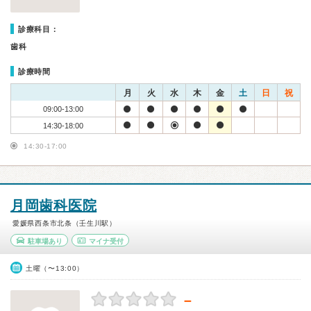
診療科目：
歯科
診療時間
月
火
水
木
金
土
日
祝
09:00-13:00
14:30-18:00
14:30-17:00
月岡歯科医院
愛媛県西条市北条（壬生川駅）
駐車場あり
マイナ受付
土曜（〜13:00）
－