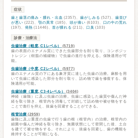
症状
歯と歯茎の痛み・腫れ・出血
(2357)、
歯がしみる
(527)、
歯並び
が悪い
(222)、
顎の異常
(185)、
頭が痛い
(6103)、
口の中の荒れ
(197)、
発熱
(11446)、
首が腫れる
(211)、
口臭
(103)
診療・治療法
虫歯治療（軽度, C1レベル）
(5719)
歯の表面のエナメル質にできた虫歯部分を削り取り、コンポジッ
トレジン（樹脂の補綴物）で虫歯の進行を抑える。保険適用が可
能。
虫歯治療（中度, C2レベル）
(5977)
歯のエナメル質の下にある象牙質に達した虫歯の治療。麻酔を用
いて虫歯に感染した部分を削り取り、詰め物で歯を修復する。保
険適用が可能。
虫歯治療（重度, C3-4レベル）
(3404)
神経（歯髄）に及ぶ虫歯の治療。虫歯に感染した歯質や傷んだ神
経を取り除き、根管内を消毒して封鎖して詰め物や被せ物をする
ことで進行を抑え、抜歯を回避することができる。
根管治療
(2959)
歯髄に及ぶ重度の虫歯で行う歯の根（根管内）の治療。根管内の
細菌や傷んだ神経を取り除き、無菌状態にして密閉した後、土台
を建てて被せ物をする。それにより、抜歯を回避し、歯の機能を
維持することが可能になる。