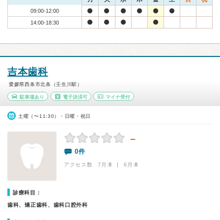
09:00-12:00
14:00-18:30
吉本歯科
愛媛県西条市北条（壬生川駅）
駐車場あり
電子決済可
マイナ受付
土曜（〜11:30）・日曜・祝日
－
0件
アクセス数 7月:
8
| 6月:
8
診療科目：
歯科、矯正歯科、歯科口腔外科