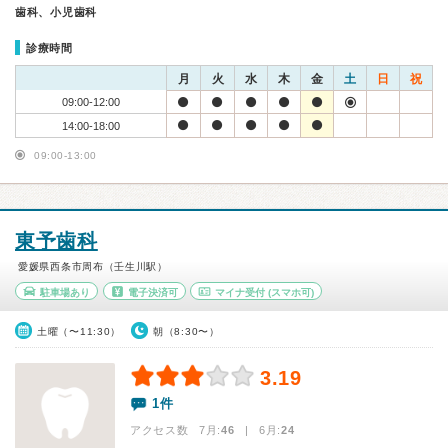
歯科、小児歯科
診療時間
月
火
水
木
金
土
日
祝
09:00-12:00
14:00-18:00
09:00-13:00
東予歯科
愛媛県西条市周布（壬生川駅）
駐車場あり
電子決済可
マイナ受付
(スマホ可)
土曜（〜11:30）
朝（8:30〜）
3.19
1件
アクセス数 7月:
46
| 6月:
24