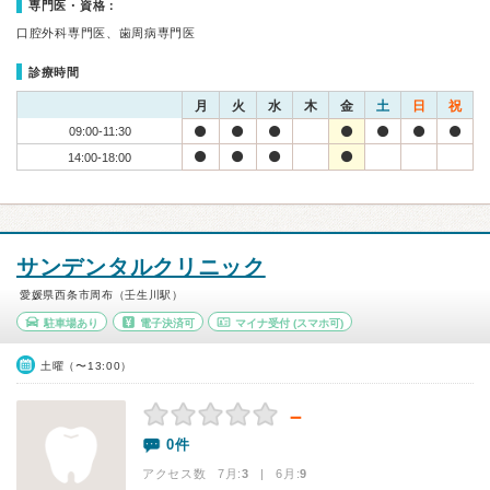
専門医・資格：
口腔外科専門医、歯周病専門医
診療時間
月
火
水
木
金
土
日
祝
09:00-11:30
14:00-18:00
サンデンタルクリニック
愛媛県西条市周布（壬生川駅）
駐車場あり
電子決済可
マイナ受付
(スマホ可)
土曜（〜13:00）
－
0件
アクセス数 7月:
3
| 6月:
9