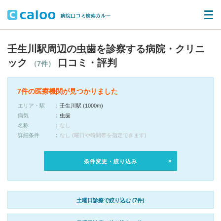
壬生川駅周辺の虫歯を診察する病院・クリニ
ック
口コミ・評判
（7件）
7件の医療機関が見つかりました
エリア・駅
壬生川駅 (1000m)
病気
虫歯
名称
なし
詳細条件
なし (曜日や時間帯を指定できます)
条件変更・絞り込み
土曜日診療で絞り込む (7件)