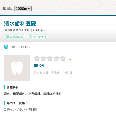
駅周辺
清水歯科医院
愛媛県西条市壬生川（壬生川駅）
駐車場あり
マイナ受付
土曜（〜19:00）
－
0件
アクセス数 7月:
4
| 6月:
6
診療科目：
歯科、矯正歯科、小児歯科、歯科口腔外科
専門医・資格：
口腔インプラント専門医