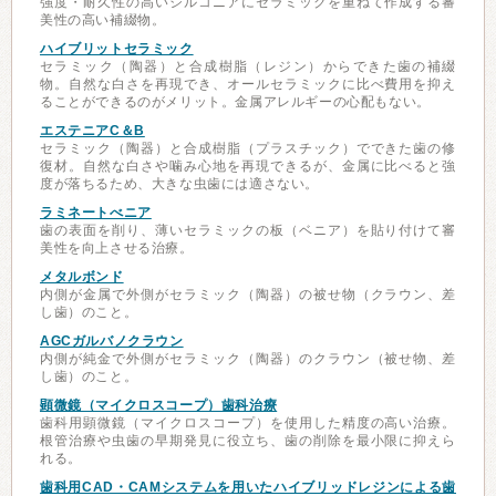
強度・耐久性の高いジルコニアにセラミックを重ねて作成する審
美性の高い補綴物。
ハイブリットセラミック
セラミック（陶器）と合成樹脂（レジン）からできた歯の補綴
物。自然な白さを再現でき、オールセラミックに比べ費用を抑え
ることができるのがメリット。金属アレルギーの心配もない。
エステニアC＆B
セラミック（陶器）と合成樹脂（プラスチック）でできた歯の修
復材。自然な白さや噛み心地を再現できるが、金属に比べると強
度が落ちるため、大きな虫歯には適さない。
ラミネートべニア
歯の表面を削り、薄いセラミックの板（ベニア）を貼り付けて審
美性を向上させる治療。
メタルボンド
内側が金属で外側がセラミック（陶器）の被せ物（クラウン、差
し歯）のこと。
AGCガルバノクラウン
内側が純金で外側がセラミック（陶器）のクラウン（被せ物、差
し歯）のこと。
顕微鏡（マイクロスコープ）歯科治療
歯科用顕微鏡（マイクロスコープ）を使用した精度の高い治療。
根管治療や虫歯の早期発見に役立ち、歯の削除を最小限に抑えら
れる。
歯科用CAD・CAMシステムを用いたハイブリッドレジンによる歯