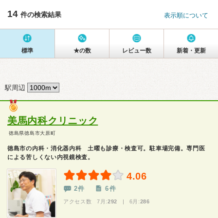
14
件の検索結果
表示順について
標準
★の数
レビュー数
新着・更新
駅周辺
美馬内科クリニック
徳島県徳島市大原町
徳島市の内科・消化器内科 土曜も診療・検査可。駐車場完備。専門医
による苦しくない内視鏡検査。
4.06
2件
6件
アクセス数 7月:
292
| 6月:
286