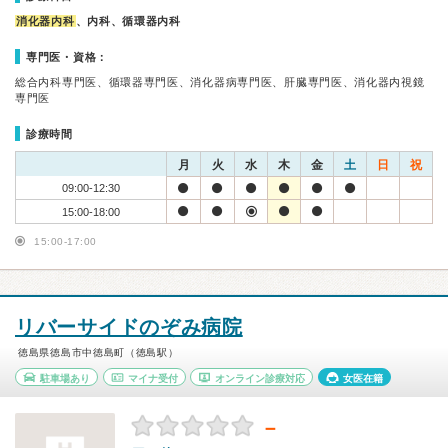
消化器内科
、内科、循環器内科
専門医・資格：
総合内科専門医、循環器専門医、消化器病専門医、肝臓専門医、消化器内視鏡
専門医
診療時間
月
火
水
木
金
土
日
祝
09:00-12:30
15:00-18:00
15:00-17:00
リバーサイドのぞみ病院
徳島県徳島市中徳島町（徳島駅）
駐車場あり
マイナ受付
オンライン診療対応
女医在籍
－