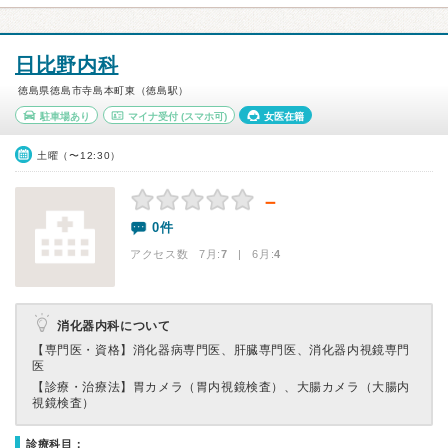
日比野内科
徳島県徳島市寺島本町東（徳島駅）
駐車場あり
マイナ受付
(スマホ可)
女医在籍
土曜（〜12:30）
－
0件
アクセス数 7月:
7
| 6月:
4
消化器内科について
【専門医・資格】
消化器病専門医、肝臓専門医、消化器内視鏡専門
医
【診療・治療法】
胃カメラ（胃内視鏡検査）、大腸カメラ（大腸内
視鏡検査）
診療科目：