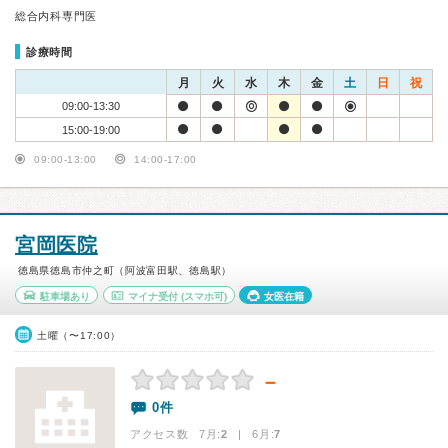
総合内科専門医
診療時間
月
火
水
木
金
土
日
祝
09:00-13:30
15:00-19:00
09:00-13:00
14:00-17:00
宮岡医院
徳島県徳島市仲之町（阿波富田駅、徳島駅）
駐車場あり
マイナ受付
(スマホ可)
女医在籍
土曜（〜17:00）
－
0件
アクセス数 7月:
2
| 6月:
7