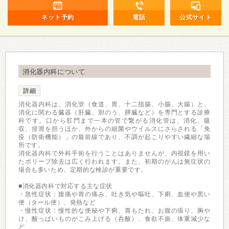
ネット予約
電話
公式サイト
消化器内科について
詳細
消化器内科は、消化管（食道、胃、十二指腸、小腸、大腸）と、
消化に関わる臓器（肝臓、胆のう、膵臓など）を専門とする診療
科です。口から肛門まで一本の管で繋がる消化管は、消化、吸
収、排泄を担うほか、外からの細菌やウイルスにさらされる「免
疫（防衛機能）」の最前線であり、不調が起こりやすい繊細な場
所です。
消化器内科で外科手術を行うことはありませんが、内視鏡を用い
たポリープ除去は広く行われます。また、初期のがんは無症状の
場合も多いため、定期的な検診が重要です。
■消化器内科で対応する主な症状
・急性症状：腹痛や胃の痛み、吐き気や嘔吐、下痢、血便や黒い
便（タール便）、発熱など
・慢性症状：慢性的な便秘や下痢、胃もたれ、お腹の張り、胸や
け、酸っぱいものがこみ上げる（呑酸）、食欲不振、体重減少な
ど