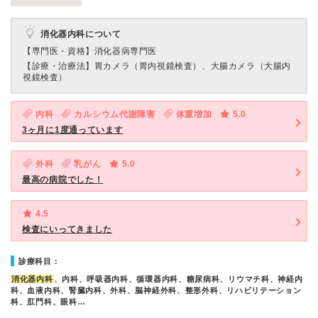
消化器内科について
【専門医・資格】
消化器病専門医
【診療・治療法】
胃カメラ（胃内視鏡検査）、大腸カメラ（大腸内
視鏡検査）
内科
カルシウム代謝障害
体重増加
5.0
3ヶ月に1度通っています
外科
乳がん
5.0
最高の病院でした！
4.5
検査にいってきました
診療科目：
消化器内科
、内科、呼吸器内科、循環器内科、糖尿病科、リウマチ科、神経内
科、血液内科、腎臓内科、外科、脳神経外科、整形外科、リハビリテーション
科、肛門科、眼科…