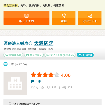
消化器内科
、内科、糖尿病科、内視鏡、健康診断
ネット予約
電話
公式サイト
天満病院
医療法人栄寿会
徳島県徳島市蔵本町（徳島駅、阿波富田駅）
駐車場あり
電子決済可
マイナ受付
(スマホ可)
女医在籍
土曜（〜17:00）
4.00
3件
アクセス数 7月:
225
| 6月:
205
消化器内科について