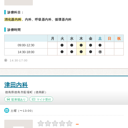
診療科目：
消化器内科
、内科、呼吸器内科、循環器内科
診療時間
月
火
水
木
金
土
日
祝
09:00-12:30
14:30-18:00
14:30-17:00
津田内科
徳島県徳島市藍場町（徳島駅）
駐車場あり
マイナ受付
土曜（〜13:00）
－