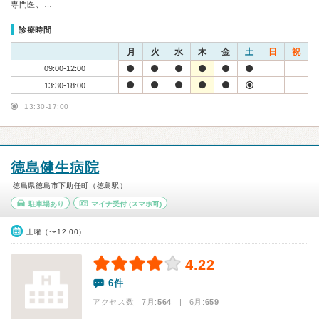
専門医、…
診療時間
月
火
水
木
金
土
日
祝
09:00-12:00
13:30-18:00
13:30-17:00
徳島健生病院
徳島県徳島市下助任町（徳島駅）
駐車場あり
マイナ受付
(スマホ可)
土曜（〜12:00）
4.22
6件
アクセス数 7月:
564
| 6月:
659