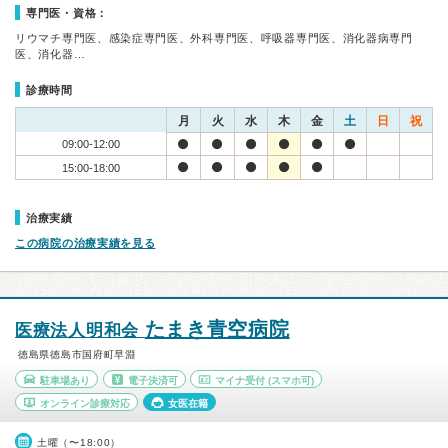
専門医・資格：
リウマチ専門医、感染症専門医、外科専門医、呼吸器専門医、消化器病専門
医、消化器…
診療時間
月
火
水
木
金
土
日
祝
09:00-12:00
15:00-18:00
治療実績
この病院の治療実績を見る
たまき青空病院
医療法人明和会
徳島県徳島市国府町早淵
駐車場あり
電子決済可
マイナ受付
(スマホ可)
オンライン診療対応
女医在籍
土曜（〜18:00）