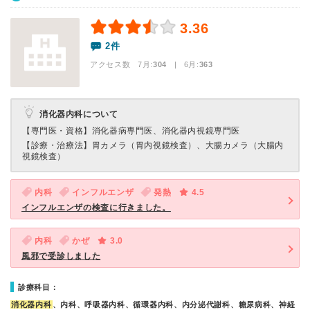
3.36
2件
アクセス数 7月:
304
| 6月:
363
消化器内科について
【専門医・資格】
消化器病専門医、消化器内視鏡専門医
【診療・治療法】
胃カメラ（胃内視鏡検査）、大腸カメラ（大腸内
視鏡検査）
内科
インフルエンザ
発熱
4.5
インフルエンザの検査に行きました。
内科
かぜ
3.0
風邪で受診しました
診療科目：
消化器内科
、内科、呼吸器内科、循環器内科、内分泌代謝科、糖尿病科、神経