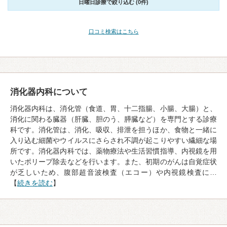
日曜日診療で絞り込む (0件)
口コミ検索はこちら
消化器内科について
消化器内科は、消化管（食道、胃、十二指腸、小腸、大腸）と、
消化に関わる臓器（肝臓、胆のう、膵臓など）を専門とする診療
科です。消化管は、消化、吸収、排泄を担うほか、食物と一緒に
入り込む細菌やウイルスにさらされ不調が起こりやすい繊細な場
所です。消化器内科では、薬物療法や生活習慣指導、内視鏡を用
いたポリープ除去などを行います。また、初期のがんは自覚症状
が乏しいため、腹部超音波検査（エコー）や内視鏡検査に…
【
続きを読む
】