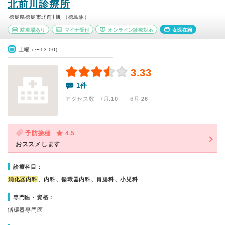
北前川診療所
徳島県徳島市北前川町（徳島駅）
駐車場あり
マイナ受付
オンライン診療対応
女医在籍
土曜（〜13:00）
3.33
1件
アクセス数 7月:
10
| 6月:
26
予防接種
4.5
おススメします
診療科目：
消化器内科
、内科、循環器内科、胃腸科、小児科
専門医・資格：
循環器専門医