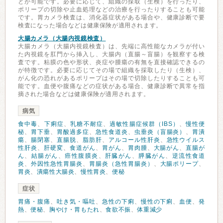
とが可能です。必要に応じて、組織の採取（生検）を行ったり、
ポリープの切除や止血処理などの治療を行ったりすることも可能
です。胃カメラ検査は、消化器症状がある場合や、健康診断で要
検査になった場合などは健康保険が適用されます。
大腸カメラ（大腸内視鏡検査）
大腸カメラ（大腸内視鏡検査）は、先端に高性能なカメラが付い
た内視鏡を肛門から挿入し、大腸内（直腸～盲腸）を観察する検
査です。粘膜の色や形状、炎症や腫瘍の有無を直接確認できるの
が特徴です。必要に応じてその場で組織を採取したり（生検）、
がん化の恐れがあるポリープはその場で切除したりすることも可
能です。血便や腹痛などの症状がある場合、健康診断で異常を指
摘された場合などは健康保険が適用されます。
病気
食中毒
、
下痢症
、
乳糖不耐症
、
過敏性腸症候群（IBS）
、
慢性便
秘
、
胃下垂
、
胃酸過多症
、
急性食道炎
、
虫垂炎（盲腸炎）
、
胃潰
瘍
、
腸閉塞
、
直腸脱
、
脂肪肝
、
アルコール性肝炎
、
急性ウイルス
性肝炎
、
肝硬変
、
食道がん
、
胃がん
、
胃肉腫
、
大腸がん
、
直腸が
ん
、
結腸がん
、
癌性腹膜炎
、
肝臓がん
、
膵臓がん
、
逆流性食道
炎
、
外因性急性胃腸炎
、
胃腸炎（急性胃腸炎）
、
大腸ポリープ
、
胃炎
、
潰瘍性大腸炎
、
慢性胃炎
、
便秘
症状
胃痛・腹痛
、
吐き気・嘔吐
、
急性の下痢
、
慢性の下痢
、
血便
、
発
熱
、
便秘
、
胸やけ・胃もたれ
、
食欲不振
、
体重減少