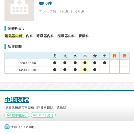
0件
アクセス数 7月:
5
| 6月:
6
診療科目：
消化器内科
、内科、呼吸器内科、循環器内科、胃腸科
診療時間
月
火
水
木
金
土
日
祝
09:00-13:00
14:30-18:30
中瀬医院
徳島県徳島市富田橋（阿波富田駅、徳島駅）
駐車場あり
マイナ受付
土曜（〜12:00）