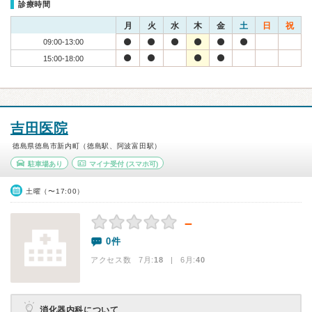
診療時間
月
火
水
木
金
土
日
祝
09:00-13:00
15:00-18:00
吉田医院
徳島県徳島市新内町（徳島駅、阿波富田駅）
駐車場あり
マイナ受付
(スマホ可)
土曜（〜17:00）
－
0件
アクセス数 7月:
18
| 6月:
40
消化器内科について