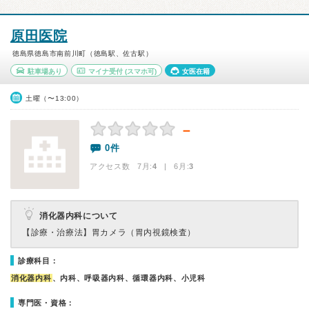
原田医院
徳島県徳島市南前川町（徳島駅、佐古駅）
駐車場あり
マイナ受付
(スマホ可)
女医在籍
土曜（〜13:00）
－
0件
アクセス数 7月:
4
| 6月:
3
消化器内科について
【診療・治療法】
胃カメラ（胃内視鏡検査）
診療科目：
消化器内科
、内科、呼吸器内科、循環器内科、小児科
専門医・資格：