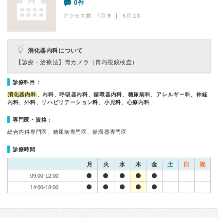
0件
アクセス数 7月:
9
| 6月:
13
消化器内科について
【診療・治療法】
胃カメラ（胃内視鏡検査）
診療科目：
消化器内科
、内科、呼吸器内科、循環器内科、糖尿病科、アレルギー科、神経
内科、外科、リハビリテーション科、小児科、心療内科
専門医・資格：
総合内科専門医、糖尿病専門医、循環器専門医
診療時間
月
火
水
木
金
土
日
祝
09:00-12:00
14:00-18:00