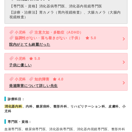
【専門医・資格】
消化器病専門医、消化器内視鏡専門医
【診療・治療法】
胃カメラ（胃内視鏡検査）、大腸カメラ（大腸内
視鏡検査）
小児科
注意欠如・多動症（ADHD）
協調性がない・落ち着きがない（子供）
5.0
院内がとても綺麗だった
小児科
5.0
子供に優しい
小児科
知的障害
4.0
発達障害について詳しい先生
診療科目：
消化器内科
、内科、糖尿病科、整形外科、リハビリテーション科、皮膚科、小
児科
専門医・資格：
血液専門医、糖尿病専門医、消化器病専門医、消化器内視鏡専門医、整形外科