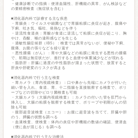
・健康診断での指摘：便潜血陽性、肝機能の異常、がん検診など
の要精密検査（無症状を含む）
■消化器内科で診療する主な疾患
・胃腸炎：ウイルスや細菌などで胃腸粘膜に炎症が起き、腹痛や
下痢、吐き気、嘔吐、発熱などを伴う
・逆流性食道炎：胃酸が食道に逆流して粘膜に炎症が起こり、胸
やけ、呑酸、喉の違和感などを生じる
・過敏性腸症候群（IBS）：検査では異常がないが、便秘や下痢、
腹痛、お腹の張りなどを繰り返す
・悪性腫瘍（がん）：胃や大腸などの粘膜に発生する悪性の腫瘍
で、初期は無症状だが、進行すると血便や体重減少などが現れる
・脂肪肝：肝臓に過度の中性脂肪が溜まった状態で、放置すると
肝炎や肝硬変のリスクが高まる
■消化器内科で行う主な検査
・胃カメラ（胃内視鏡検査）：口や鼻から先端にカメラが付いた
細い管を入れ、食道、胃、十二指腸を直接観察する検査で、ポリ
ープなどの切除やピロリ菌検査も可能
・大腸カメラ（大腸内視鏡検査）：カメラの付いた管を肛門から
挿入し、大腸の粘膜を観察する検査で、ポリープや初期がんの切
除も可能
・腹部超音波検査（エコー）：お腹に超音波を当てて、肝臓や胆
のう、膵臓の状態を調べる
・血液検査、便検査：体内の炎症や肝機能の数値の確認、便潜血
（便に血が混じる）を調べる
■消化器内科で行う主な治療法