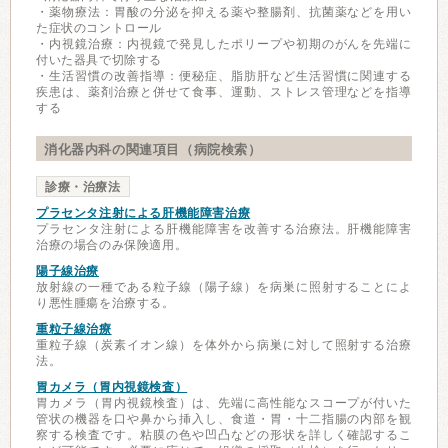
・薬物療法：胃酸の分泌を抑える薬や整腸剤、抗菌薬などを用い
た症状のコントロール
・内視鏡治療：内視鏡で発見したポリープや初期のがんを先端に
付いた器具で切除する
・生活習慣の改善指導：便秘症、脂肪肝など生活習慣に関連する
疾患は、薬剤治療と併せて食事、運動、ストレス管理などを指導
する
消化器内科の関連項目（病院検索）
診療・治療法
プラセンタ注射による肝機能障害治療
プラセンタ注射による肝機能障害を改善する治療法。肝機能障害
治療の場合のみ保険適用。
陽子線治療
放射線の一種である粒子線（陽子線）を病巣に照射することによ
り悪性腫瘍を治療する。
重粒子線治療
重粒子線（炭素イオン線）を体外から病巣に対して照射する治療
法。
胃カメラ（胃内視鏡検査）
胃カメラ（胃内視鏡検査）は、先端に高性能なスコープが付いた
管状の機器を口や鼻から挿入し、食道・胃・十二指腸の内部を観
察する検査です。粘膜の色や凹凸などの形状を詳しく確認するこ