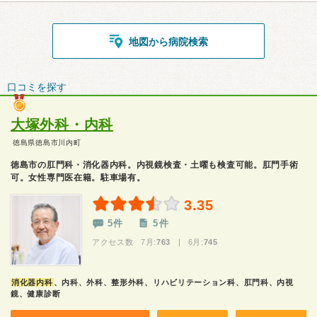
地図から病院検索
口コミを探す
大塚外科・内科
徳島県徳島市川内町
徳島市の肛門科・消化器内科。内視鏡検査・土曜も検査可能。肛門手術
可。女性専門医在籍。駐車場有。
3.35
5件
5件
アクセス数 7月:
763
| 6月:
745
消化器内科
、内科、外科、整形外科、リハビリテーション科、肛門科、内視
鏡、健康診断