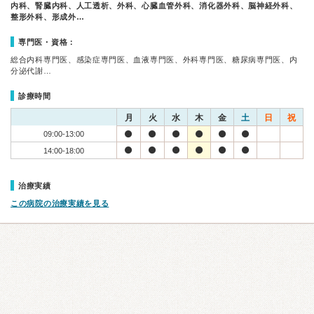
内科、腎臓内科、人工透析、外科、心臓血管外科、消化器外科、脳神経外科、
整形外科、形成外…
専門医・資格：
総合内科専門医、感染症専門医、血液専門医、外科専門医、糖尿病専門医、内
分泌代謝…
診療時間
月
火
水
木
金
土
日
祝
09:00-13:00
14:00-18:00
治療実績
この病院の治療実績を見る