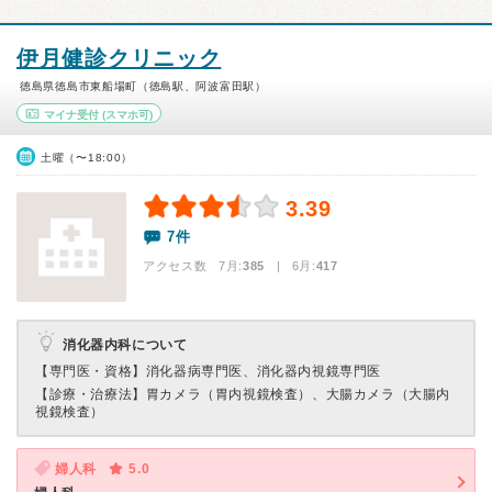
伊月健診クリニック
徳島県徳島市東船場町（徳島駅、阿波富田駅）
マイナ受付
(スマホ可)
土曜（〜18:00）
3.39
7件
アクセス数 7月:
385
| 6月:
417
消化器内科について
【専門医・資格】
消化器病専門医、消化器内視鏡専門医
【診療・治療法】
胃カメラ（胃内視鏡検査）、大腸カメラ（大腸内
視鏡検査）
婦人科
5.0