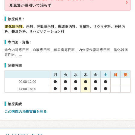
夏風邪が長引いて治らず
診療科目：
消化器内科
、内科、呼吸器内科、循環器内科、胃腸科、リウマチ科、神経内
科、整形外科、リハビリテーション科
専門医・資格：
総合内科専門医、血液専門医、糖尿病専門医、内分泌代謝科専門医、消化器病
専門医、…
診療時間
月
火
水
木
金
土
日
祝
09:00-12:00
14:00-18:00
治療実績
この病院の治療実績を見る