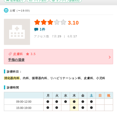
駐車場あり
マイナ受付
オンライン診療対応
土曜（〜19:00）
3.10
1件
アクセス数 7月:
29
| 6月:
17
皮膚科
3.5
手指の湿疹
診療科目：
消化器内科
、内科、循環器内科、リハビリテーション科、皮膚科、小児科
診療時間
月
火
水
木
金
土
日
祝
09:00-12:00
15:00-19:00