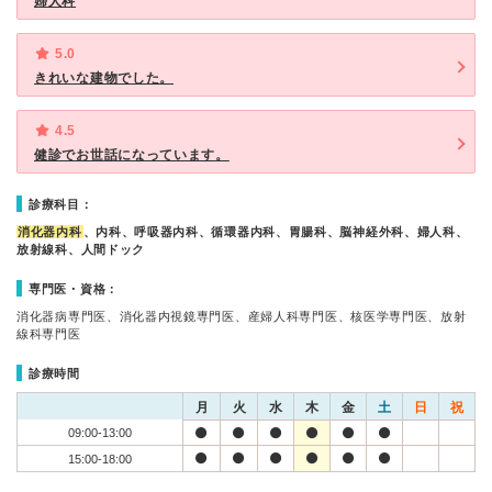
婦人科
5.0
きれいな建物でした。
4.5
健診でお世話になっています。
診療科目：
消化器内科
、内科、呼吸器内科、循環器内科、胃腸科、脳神経外科、婦人科、
放射線科、人間ドック
専門医・資格：
消化器病専門医、消化器内視鏡専門医、産婦人科専門医、核医学専門医、放射
線科専門医
診療時間
月
火
水
木
金
土
日
祝
09:00-13:00
15:00-18:00