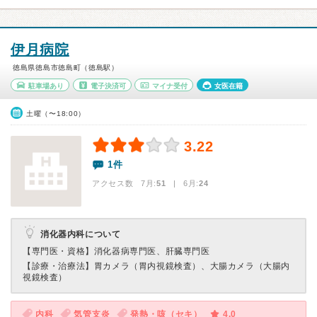
伊月病院
徳島県徳島市徳島町（徳島駅）
駐車場あり
電子決済可
マイナ受付
女医在籍
土曜（〜18:00）
3.22
1件
アクセス数 7月:
51
| 6月:
24
消化器内科について
【専門医・資格】
消化器病専門医、肝臓専門医
【診療・治療法】
胃カメラ（胃内視鏡検査）、大腸カメラ（大腸内
視鏡検査）
内科
気管支炎
発熱・咳（セキ）
4.0