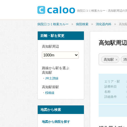
病院口コミ検索カルー - 高知駅周辺の
病院口コミ検索カルー
病院検索
消化器内科
高知
距離・駅を変更
高知駅周
高知駅周辺
×
高知駅
消
路線から駅を選ぶ
高知駅
JR土讃線
エリア・駅
診療科目
高知駅前駅
名称
桟橋線
詳細条件
地図から検索
地図から病院を探す