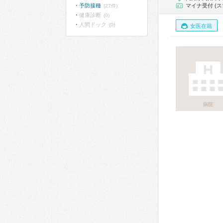
予防接種
マイナ受付 (ス
(27件)
健康診断
(0)
人間ドック
(0)
女医在籍
病院