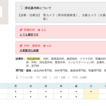
消化器内科について
【診療・治療法】
胃カメラ（胃内視鏡検査）、大腸カメラ（大腸
査）
腎臓内科
4.5
とても親切です
内科・糖尿病
4.0
大変親切な診療
診療科：
消化器内科
、内科、循環器内科、糖尿病科、リウマチ科、腎臓内科
析、外科、消化器外科、整形外科、リハビリテーション科、皮膚科
科、肛門科
専門医・資格：
アクセス数 7月：
135
| 6月：
138
| 年間：
1,406
月
火
水
木
金
土
●
●
●
●
●
●
●
●
●
●
●