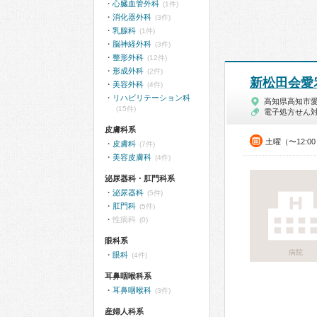
心臓血管外科
(1件)
消化器外科
(3件)
乳腺科
(1件)
脳神経外科
(3件)
整形外科
(12件)
形成外科
(2件)
新松田会愛
美容外科
(4件)
リハビリテーション科
高知県高知市
(15件)
電子処方せん
皮膚科系
土曜（〜12:0
皮膚科
(7件)
美容皮膚科
(4件)
泌尿器科・肛門科系
泌尿器科
(5件)
肛門科
(5件)
性病科
(0)
眼科系
病院
眼科
(4件)
耳鼻咽喉科系
耳鼻咽喉科
(3件)
産婦人科系