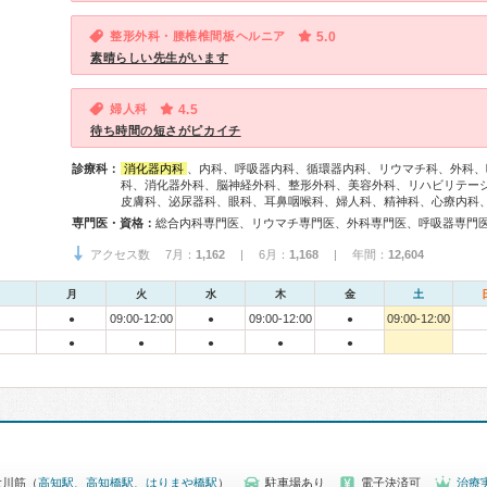
整形外科・腰椎椎間板ヘルニア
5.0
素晴らしい先生がいます
婦人科
4.5
待ち時間の短さがピカイチ
診療科：
消化器内科
、内科、呼吸器内科、循環器内科、リウマチ科、外科、
科、消化器外科、脳神経外科、整形外科、美容外科、リハビリテー
皮膚科、泌尿器科、眼科、耳鼻咽喉科、婦人科、精神科、心療内科
専門医・資格：
アクセス数 7月：
1,162
| 6月：
1,168
| 年間：
12,604
月
火
水
木
金
土
09:00-12:00
09:00-12:00
09:00-12:00
●
●
●
●
●
●
●
●
大川筋（
高知駅
、
高知橋駅
、
はりまや橋駅
）
駐車場あり
電子決済可
治療