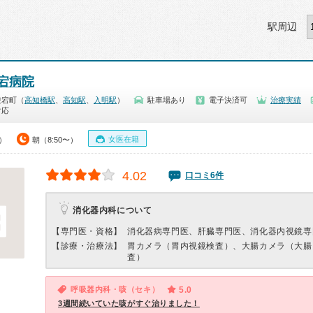
駅周辺
宕病院
愛宕町（
高知橋駅
、
高知駅
、
入明駅
）
駐車場あり
電子決済可
治療実績
対応
女医在籍
0）
朝（8:50〜）
4.02
口コミ6件
消化器内科について
【専門医・資格】
消化器病専門医、肝臓専門医、消化器内視鏡専
【診療・治療法】
胃カメラ（胃内視鏡検査）、大腸カメラ（大腸
査）
呼吸器内科・咳（セキ）
5.0
3週間続いていた咳がすぐ治りました！