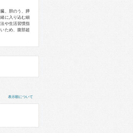
肝臓、胆のう、膵
一緒に入り込む細
療法や生活習慣指
しいため、腹部超
表示順について