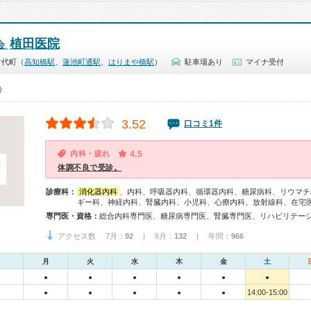
植田医院
会
廿代町（
高知橋駅
、
蓮池町通駅
、
はりまや橋駅
）
駐車場あり
マイナ受付
0）
3.52
口コミ1件
内科・疲れ
4.5
体調不良で受診。
診療科：
消化器内科
、内科、呼吸器内科、循環器内科、糖尿病科、リウマチ
ギー科、神経内科、腎臓内科、小児科、心療内科、放射線科、在宅
専門医・資格：
総合内科専門医、糖尿病専門医、腎臓専門医、リハビリテー
アクセス数 7月：
92
| 6月：
132
| 年間：
966
月
火
水
木
金
土
●
●
●
●
●
●
14:00-15:00
●
●
●
●
●