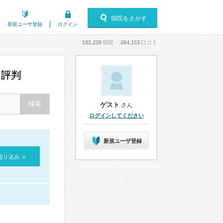
病院をさがす
新規ユーザ登録
ログイン
182,226
病院・
264,163
口コミ
評判
ゲスト
さん
ログインしてください
新規ユーザ登録
絞り込み »