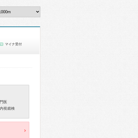
マイナ受付
門医
内視鏡検