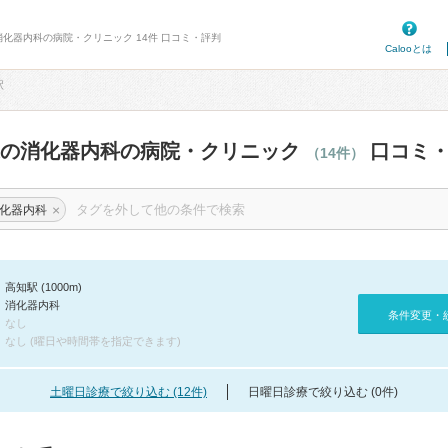
消化器内科の病院・クリニック 14件 口コミ・評判
Calooとは
駅
辺の消化器内科の病院・クリニック
口コミ・
（14件）
×
化器内科
高知駅 (1000m)
消化器内科
条件変更・
なし
なし (曜日や時間帯を指定できます)
土曜日診療で絞り込む (12件)
日曜日診療で絞り込む (0件)