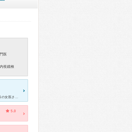
門医
内視鏡検
ここ最近認められ新薬も作られた内臓疾患を発見してくれた消化器内科の女医さんがいます。 他の医院では血液、尿が異常がない、痛み、不快感などの自覚症状だけで散々首をひねられどうしでした。 徹底的な問診
5.0