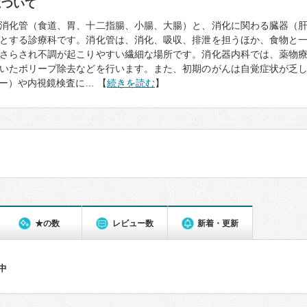
について
消化管（食道、胃、十二指腸、小腸、大腸）と、消化に関わる臓器（
とする診療科です。消化管は、消化、吸収、排泄を担うほか、食物と
さらされ不調が起こりやすい繊細な場所です。消化器内科では、薬物
いたポリープ除去などを行います。また、初期のがんは自覚症状が乏
ー）や内視鏡検査に… 【
続きを読む
】
★の数
レビュー数
新着・更新
件中