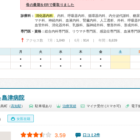
母の最期をERで看取りました
診療科：
消化器内科
、内科、呼吸器内科、循環器内科、内分泌代謝科、糖尿
マチ科、神経内科、血液内科、腎臓内科、人工透析、外科、呼吸器
血管外科、消化器外科、乳腺科、脳神経外科、整形外科、形成外科
専門医・資格：
アクセス数 7月：
1,040
| 6月：
914
| 年間：
8,639
月
火
水
木
金
土
●
●
●
●
●
●
●
●
●
●
島津病院
会
比島町（
高知駅
）
駐車場あり
治療実績
マイナ受付 (スマホ可)
電子
女医在籍
0）
3.59
口コミ2件