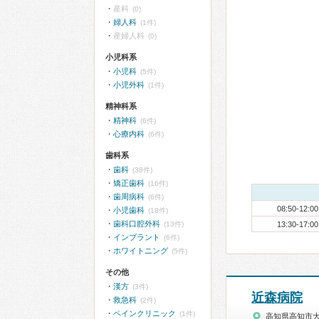
産科
(0)
婦人科
(1件)
産婦人科
(0)
小児科系
小児科
(5件)
小児外科
(1件)
精神科系
精神科
(6件)
心療内科
(6件)
歯科系
歯科
(38件)
矯正歯科
(16件)
歯周病科
(6件)
08:50-12:00
小児歯科
(18件)
歯科口腔外科
(13件)
13:30-17:00
インプラント
(6件)
ホワイトニング
(5件)
その他
漢方
(3件)
近森病院
救急科
(2件)
ペインクリニック
(1件)
高知県高知市