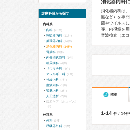
消化器内科
消化器内科は、
診療科目から探す
臓など）を専門
菌やウイルスに
内科系
導、内視鏡を用
内科
(28件)
音波検査（エコ
呼吸器内科
(11件)
循環器内科
(14件)
消化器内科
(14件)
胃腸科
(3件)
内分泌代謝科
(2件)
糖尿病科
(4件)
リウマチ科
(4件)
アレルギー科
(2件)
神経内科
(7件)
血液内科
(1件)
腎臓内科
(3件)
標準
人工透析
(2件)
緩和ケア（ホスピス）
(0)
1-14
件 / 14
外科系
外科
(7件)
呼吸器外科
(2件)