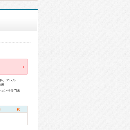
科、アレル
医療
ション科専門医
日
祝