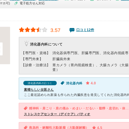
マホ可)
電子処方せん対応
3.57
口コミ12件
消化器内科について
【専門医・資格】
消化器病専門医、肝臓専門医、消化器内視鏡専
【専門外来】
肝臓病外来
【診療・治療法】
胃カメラ（胃内視鏡検査）、大腸カメラ（大腸
査）
4.0
消化器内科
消化器内科の口コミ
素晴らしい女医さん
精神科・肩こり・肩の痛み・めまい・だるい・動悸・息切れ・体調不良・寝つきが悪い・不眠・急性の下痢・気が滅入る・不安
ストレスケアセンター（デイケア）パティオ
救急科・解離性大動脈瘤（大動脈解離）
4.5