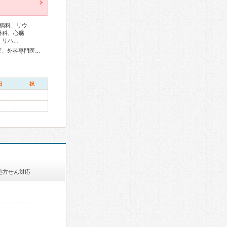
病科、リウ
外科、心臓
、リハ…
総合内科専門医、リウマチ専門医、感染症専門医、血液専門医、外科専門医、糖尿病専門医、内分泌代謝科専門医、呼吸器専門医、呼吸器外科専門医、気管支鏡専門医、循環器専門医、心臓血管外科専門医、高血圧専門医、不整脈専門医、消化器病専門医、消化器外科専門医、肝臓専門医、消化器内視鏡専門医、泌尿器科専門医、腎臓専門医、透析専門医、脳血管内治療専門医、神経内科専門医、脳神経外科専門医、整形外科専門医、リハビリテーション科専門医、脊椎脊髄外科専門医、形成外科専門医、皮膚科専門医、乳腺専門医、老年病専門医、認知症専門医、精神科専門医、麻酔科専門医、細胞診専門医、超音波専門医、病理専門医、歯周病専門医、放射線科専門医、救急科専門医、がん治療認定医
日
祝
処方せん対応