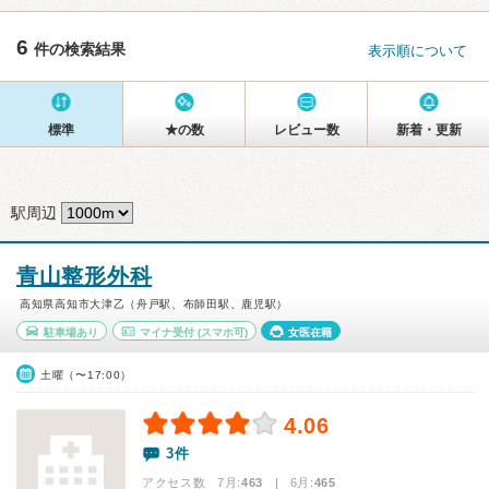
6
件の検索結果
表示順について
標準
★の数
レビュー数
新着・更新
駅周辺
青山整形外科
高知県高知市大津乙（舟戸駅、布師田駅、鹿児駅）
駐車場あり
マイナ受付
(スマホ可)
女医在籍
土曜（〜17:00）
4.06
3件
アクセス数 7月:
463
| 6月:
465