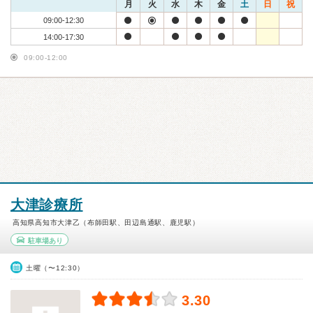
月
火
水
木
金
土
日
祝
09:00-12:30
14:00-17:30
09:00-12:00
大津診療所
高知県高知市大津乙（布師田駅、田辺島通駅、鹿児駅）
駐車場あり
土曜（〜12:30）
3.30