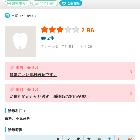
駐車場あり
マイナ受付
女医在籍
土曜（〜18:00）
2.96
2件
アクセス数 7月:
54
| 6月:
29
歯科
5.0
非常にいい歯科医院です。
歯科
1.0
治療期間がかかり過ぎ、看護師の対応が悪い
診療科目：
歯科、小児歯科
診療時間
月
火
水
木
金
土
日
祝