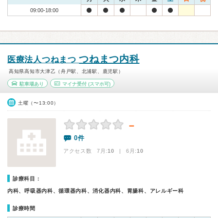
09:00-18:00
つねまつ内科
医療法人つねまつ
高知県高知市大津乙（舟戸駅、北浦駅、鹿児駅）
駐車場あり
マイナ受付
(スマホ可)
土曜（〜13:00）
－
0件
アクセス数 7月:
10
| 6月:
10
診療科目：
内科、呼吸器内科、循環器内科、消化器内科、胃腸科、アレルギー科
診療時間