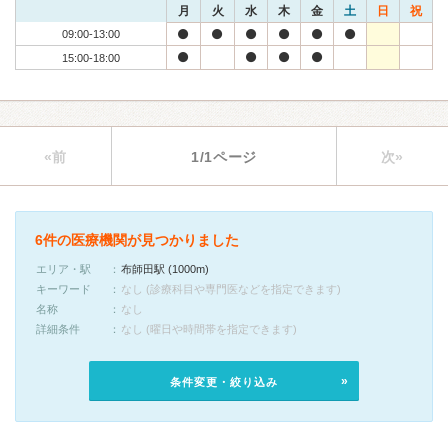
月
火
水
木
金
土
日
祝
09:00-13:00
15:00-18:00
«前
1/1ページ
次»
6件の医療機関が見つかりました
エリア・駅
布師田駅 (1000m)
キーワード
なし (診療科目や専門医などを指定できます)
名称
なし
詳細条件
なし (曜日や時間帯を指定できます)
条件変更・絞り込み