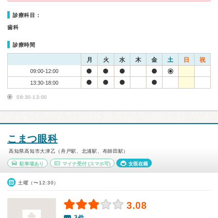
診療科目：
歯科
診療時間
月
火
水
木
金
土
日
祝
09:00-12:00
13:30-18:00
08:30-13:00
こまつ眼科
高知県高知市大津乙（舟戸駅、北浦駅、布師田駅）
駐車場あり
マイナ受付
(スマホ可)
女医在籍
土曜（〜12:30）
3.08
3件