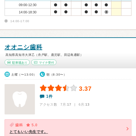
09:00-12:30
14:00-18:30
14:00-17:00
オオニシ歯科
高知県高知市大津乙（舟戸駅、鹿児駅、田辺島通駅）
駐車場あり
マイナ受付
土曜（〜13:00）
朝（8:30〜）
3.37
1件
アクセス数 7月:
17
| 6月:
13
歯科
5.0
とてもいい先生です。