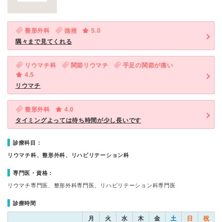
整形外科
捻挫
5.0
隅々まで見てくれる
リウマチ科
関節リウマチ
手足の関節が痛い
4.5
リウマチ
整形外科
4.0
タイミングよっては待ち時間が少し長いです
診療科目：
リウマチ科、整形外科、リハビリテーション科
専門医・資格：
リウマチ専門医、整形外科専門医、リハビリテーション科専門医
診療時間
月
火
水
木
金
土
日
祝