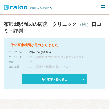
布師田駅周辺の病院・クリニック
口コ
（6件）
ミ・評判
6件の医療機関が見つかりました
エリア・駅
布師田駅 (1000m)
キーワード
なし (診療科目や専門医などを指定できます)
名称
なし
詳細条件
なし (曜日や時間帯を指定できます)
条件変更・絞り込み