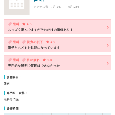
アクセス数 7月:
267
| 6月:
284
眼科
4.5
スッゴく混んでますがそれだけの価値あり！
眼科
視力の低下
4.5
親子ともどもお世話になっています
眼科
目の疲れ
1.0
専門的な説明で質問はできなかった
診療科目：
眼科
専門医・資格：
眼科専門医
診療時間