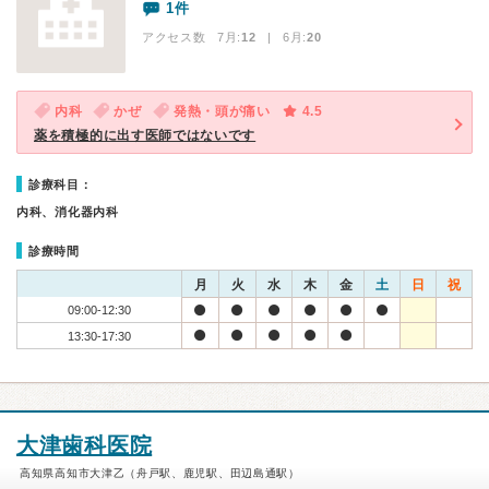
1件
アクセス数 7月:
12
| 6月:
20
内科
かぜ
発熱・頭が痛い
4.5
薬を積極的に出す医師ではないです
診療科目：
内科、消化器内科
診療時間
月
火
水
木
金
土
日
祝
09:00-12:30
13:30-17:30
大津歯科医院
高知県高知市大津乙（舟戸駅、鹿児駅、田辺島通駅）