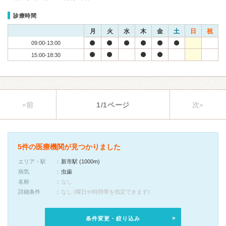
診療時間
月
火
水
木
金
土
日
祝
09:00-13:00
15:00-18:30
«前
1/1ページ
次»
5件の医療機関が見つかりました
エリア・駅
新市駅 (1000m)
病気
虫歯
名称
なし
詳細条件
なし (曜日や時間帯を指定できます)
条件変更・絞り込み