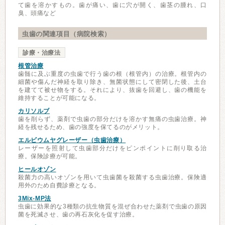
て歯を溶かすもの。歯が痛い、歯に穴が開く、歯茎の腫れ、口
臭、頭痛など
虫歯の関連項目（病院検索）
診療・治療法
根管治療
歯髄に及ぶ重度の虫歯で行う歯の根（根管内）の治療。根管内の
細菌や傷んだ神経を取り除き、無菌状態にして密閉した後、土台
を建てて被せ物をする。それにより、抜歯を回避し、歯の機能を
維持することが可能になる。
カリソルブ
歯を削らず、薬剤で虫歯の部分だけを溶かす無痛の虫歯治療。神
経を残せるため、歯の強度を保てるのがメリット。
エルビウムヤグレーザー（虫歯治療）
レーザーを照射して虫歯部分だけをピンポイントに削り取る治
療。保険診療が可能。
ヒールオゾン
殺菌力の高いオゾンを用いて虫歯菌を殺菌する虫歯治療。保険適
用外のため自費診療となる。
3Mix-MP法
虫歯に効果的な3種類の抗生物質を混ぜ合わせた薬剤で虫歯の原因
菌を死滅させ、歯の再石灰化を促す治療。