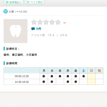
駐車場あり
マイナ受付
土曜（〜12:30）
－
0件
アクセス数 7月:
1
| 6月:
2
診療科目：
歯科、矯正歯科、小児歯科
診療時間
月
火
水
木
金
土
日
祝
09:00-12:30
14:30-18:30