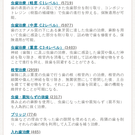
虫歯治療（軽度, C1レベル）
(5719)
歯の表面のエナメル質にできた虫歯部分を削り取り、コンポジッ
トレジン（樹脂の補綴物）で虫歯の進行を抑える。保険適用が可
能。
虫歯治療（中度, C2レベル）
(5977)
歯のエナメル質の下にある象牙質に達した虫歯の治療。麻酔を用
いて虫歯に感染した部分を削り取り、詰め物で歯を修復する。保
険適用が可能。
虫歯治療（重度, C3-4レベル）
(3403)
神経（歯髄）に及ぶ虫歯の治療。虫歯に感染した歯質や傷んだ神
経を取り除き、根管内を消毒して封鎖して詰め物や被せ物をする
ことで進行を抑え、抜歯を回避することができる。
根管治療
(2959)
歯髄に及ぶ重度の虫歯で行う歯の根（根管内）の治療。根管内の
細菌や傷んだ神経を取り除き、無菌状態にして密閉した後、土台
を建てて被せ物をする。それにより、抜歯を回避し、歯の機能を
維持することが可能になる。
虫歯・親知らずの抜歯
(2317)
痛み止めの麻酔を使用し、虫歯になった歯や親知らず（親不知）
を人為的に抜く治療。
ブリッジ
(774)
虫歯などの理由で失った歯の隙間を埋めるため、両隣の歯を削
り、それらの歯の根を利用して人工の歯を補う治療。
入れ歯治療
(465)