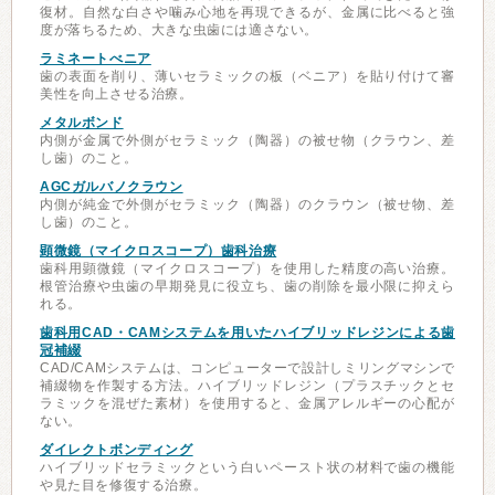
復材。自然な白さや噛み心地を再現できるが、金属に比べると強
度が落ちるため、大きな虫歯には適さない。
ラミネートべニア
歯の表面を削り、薄いセラミックの板（ベニア）を貼り付けて審
美性を向上させる治療。
メタルボンド
内側が金属で外側がセラミック（陶器）の被せ物（クラウン、差
し歯）のこと。
AGCガルバノクラウン
内側が純金で外側がセラミック（陶器）のクラウン（被せ物、差
し歯）のこと。
顕微鏡（マイクロスコープ）歯科治療
歯科用顕微鏡（マイクロスコープ）を使用した精度の高い治療。
根管治療や虫歯の早期発見に役立ち、歯の削除を最小限に抑えら
れる。
歯科用CAD・CAMシステムを用いたハイブリッドレジンによる歯
冠補綴
CAD/CAMシステムは、コンピューターで設計しミリングマシンで
補綴物を作製する方法。ハイブリッドレジン（プラスチックとセ
ラミックを混ぜた素材）を使用すると、金属アレルギーの心配が
ない。
ダイレクトボンディング
ハイブリッドセラミックという白いペースト状の材料で歯の機能
や見た目を修復する治療。