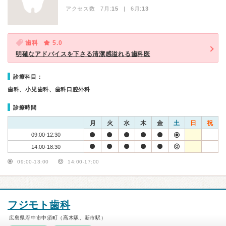
アクセス数 7月:
15
| 6月:
13
歯科
5.0
明確なアドバイスを下さる清潔感溢れる歯科医
診療科目：
歯科、小児歯科、歯科口腔外科
診療時間
月
火
水
木
金
土
日
祝
09:00-12:30
14:00-18:30
09:00-13:00
14:00-17:00
フジモト歯科
広島県府中市中須町（高木駅、新市駅）