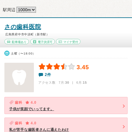
駅周辺
さの歯科医院
広島県府中市中須町（新市駅）
駐車場あり
電子決済可
マイナ受付
土曜（〜18:00）
3.45
2件
アクセス数 7月:
30
| 6月:
15
歯科
4.0
子供が笑顔でいってます。
歯科
4.0
私が苦手な歯医者さんに通えたわけ