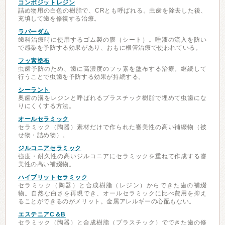
コンポジットレジン
詰め物用の白色の樹脂で、CRとも呼ばれる。虫歯を除去した後、
充填して歯を修復する治療。
ラバーダム
歯科治療時に使用するゴム製の膜（シート）。唾液の流入を防い
で感染を予防する効果があり、おもに根管治療で使われている。
フッ素塗布
虫歯予防のため、歯に高濃度のフッ素を塗布する治療。継続して
行うことで虫歯を予防する効果が持続する。
シーラント
奥歯の溝をレジンと呼ばれるプラスチック樹脂で埋めて虫歯にな
りにくくする方法。
オールセラミック
セラミック（陶器）素材だけで作られた審美性の高い補綴物（被
せ物・詰め物）。
ジルコニアセラミック
強度・耐久性の高いジルコニアにセラミックを重ねて作成する審
美性の高い補綴物。
ハイブリットセラミック
セラミック（陶器）と合成樹脂（レジン）からできた歯の補綴
物。自然な白さを再現でき、オールセラミックに比べ費用を抑え
ることができるのがメリット。金属アレルギーの心配もない。
エステニアC＆B
セラミック（陶器）と合成樹脂（プラスチック）でできた歯の修