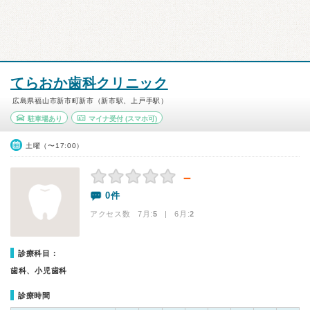
てらおか歯科クリニック
広島県福山市新市町新市（新市駅、上戸手駅）
駐車場あり
マイナ受付
(スマホ可)
土曜（〜17:00）
－
0件
アクセス数 7月:
5
| 6月:
2
診療科目：
歯科、小児歯科
診療時間