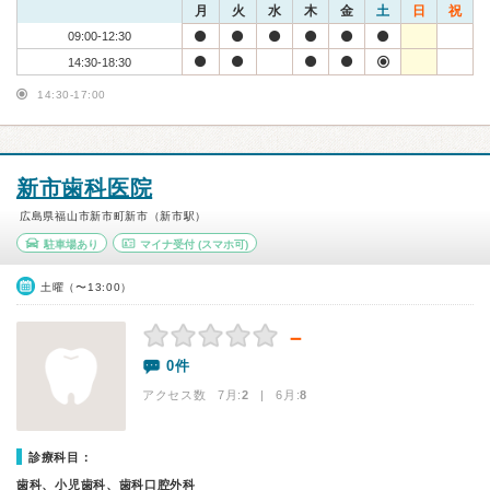
月
火
水
木
金
土
日
祝
09:00-12:30
14:30-18:30
14:30-17:00
新市歯科医院
広島県福山市新市町新市（新市駅）
駐車場あり
マイナ受付
(スマホ可)
土曜（〜13:00）
－
0件
アクセス数 7月:
2
| 6月:
8
診療科目：
歯科、小児歯科、歯科口腔外科