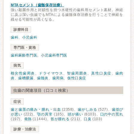
MTAセメント（歯髄保存治療）
強い殺菌作用と封鎖性を持つ水硬性の歯科用セメント素材。神経
に及ぶ深い虫歯でもMTAによる歯髄保存治療を行うことで神経を
残せる可能性が高くなる。
診療科目
歯科
、
小児歯科
専門医・資格
歯科麻酔専門医
、
小児歯科専門医
病気
根尖性歯周炎
、
ドライマウス
、
智歯周囲炎
、
真性口臭症
、
歯肉
炎
、
歯槽膿漏
、
歯髄炎
、
歯周病
、
仮性口臭症
虫歯の関連項目（口コミ検索）
症状
歯と歯茎の痛み・腫れ・出血
(2358)、
歯がしみる
(527)、
歯並び
が悪い
(222)、
顎の異常
(185)、
頭が痛い
(6103)、
口の中の荒れ
(197)、
発熱
(11444)、
首が腫れる
(211)、
口臭
(103)
診療・治療法