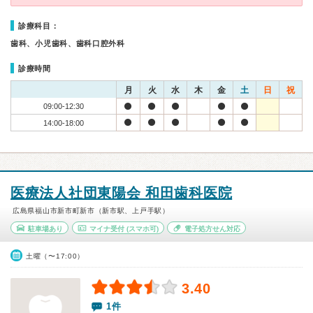
診療科目：
歯科、小児歯科、歯科口腔外科
診療時間
月
火
水
木
金
土
日
祝
09:00-12:30
14:00-18:00
医療法人社団東陽会 和田歯科医院
広島県福山市新市町新市（新市駅、上戸手駅）
駐車場あり
マイナ受付
(スマホ可)
電子処方せん対応
土曜（〜17:00）
3.40
1件