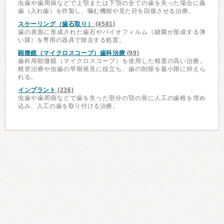
虫歯や歯周病などで上顎または下顎の全ての歯を失った場合に義
歯（入れ歯）を作製し、噛む機能や見た目を回復させる治療。
スケーリング（歯石取り）
(4581)
歯の表面に形成された歯石やバイオフィルム（細菌が形成する薄
い膜）を専用の器具で除去する処置。
顕微鏡（マイクロスコープ）歯科治療
(99)
歯科用顕微鏡（マイクロスコープ）を使用した精度の高い治療。
根管治療や虫歯の早期発見に役立ち、歯の削除を最小限に抑えら
れる。
インプラント
(236)
虫歯や歯周病などで歯を失った部分の顎の骨に人工の歯根を埋め
込み、人工の歯を取り付ける治療。