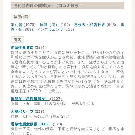
消化器内科の関連項目（口コミ検索）
診療内容
消化器
(1075)、
排泄（便）
(160)、
再検査・精密検査
(913)、
筋
肉・骨
(869)、
インフルエンザ
(510)
病気
逆流性食道炎
(359)
胃酸が逆流することで、食道に炎症を起こし、胸やけやのどの違
和感などの不快な症状が起こる病気。生活習慣の改善や薬物療法
で逆流症状が治まることが多い病気。また、症状が収まったと治
療を中断すると9割が再発すると言われ、炎症を繰り返していると
食道がんになるリスクが高いといわれる「バレット食道」に変化
することもあるため、早期発見・早期治療が望ましい。なお、厳
密には内視鏡で食道粘膜に炎症が見られる場合を「逆流性食道
炎」、炎症の有無に関わらず、胸やけがある場合を総じて「胃食
道逆流症（GERD）」と呼ぶ。
胃腸炎（急性胃腸炎）
(1027)
腹痛、下痢、嘔吐、吐き気を伴い、発熱を生じる
大腸ポリープ
(229)
血便、肛門からの出血（痛みなし）
過敏性腸症候群（IBS）
(179)
慢性の下痢、慢性の便秘、下痢と便秘を繰り返すなど。腹痛を伴
うことも多い