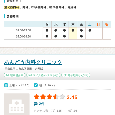
診療科目：
消化器内科
、内科、呼吸器内科、循環器内科、胃腸科
診療時間
月
火
水
木
金
土
日
祝
09:00-13:00
15:00-18:30
あんどう内科クリニック
岡山県岡山市北区野田（大元駅）
駐車場あり
マイナ受付
(スマホ可)
電子処方せん対応
土曜（〜12:30）
朝（8:30〜）
3.45
2件
アクセス数 7月:
125
| 6月:
96