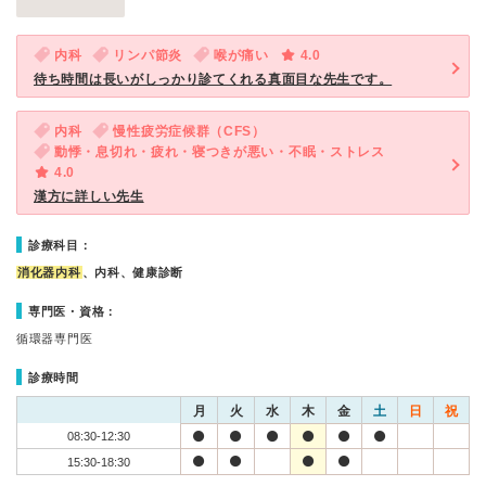
内科
リンパ節炎
喉が痛い
4.0
待ち時間は長いがしっかり診てくれる真面目な先生です。
内科
慢性疲労症候群（CFS）
動悸・息切れ・疲れ・寝つきが悪い・不眠・ストレス
4.0
漢方に詳しい先生
診療科目：
消化器内科
、内科、健康診断
専門医・資格：
循環器専門医
診療時間
月
火
水
木
金
土
日
祝
08:30-12:30
15:30-18:30