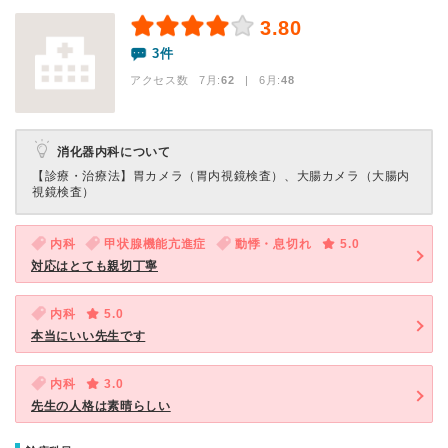
3.80
3件
アクセス数 7月:
62
| 6月:
48
消化器内科について
【診療・治療法】
胃カメラ（胃内視鏡検査）、大腸カメラ（大腸内
視鏡検査）
内科
甲状腺機能亢進症
動悸・息切れ
5.0
対応はとても親切丁寧
内科
5.0
本当にいい先生です
内科
3.0
先生の人格は素晴らしい