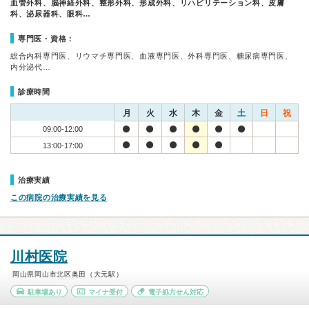
血管外科、脳神経外科、整形外科、形成外科、リハビリテーション科、皮膚
科、泌尿器科、眼科…
専門医・資格：
総合内科専門医、リウマチ専門医、血液専門医、外科専門医、糖尿病専門医、
内分泌代…
診療時間
月
火
水
木
金
土
日
祝
09:00-12:00
13:00-17:00
治療実績
この病院の治療実績を見る
川村医院
岡山県岡山市北区奥田（大元駅）
駐車場あり
マイナ受付
電子処方せん対応