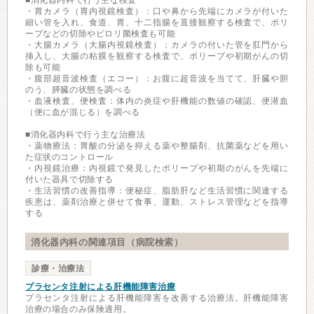
■消化器内科で行う主な検査
・胃カメラ（胃内視鏡検査）：口や鼻から先端にカメラが付いた
細い管を入れ、食道、胃、十二指腸を直接観察する検査で、ポリ
ープなどの切除やピロリ菌検査も可能
・大腸カメラ（大腸内視鏡検査）：カメラの付いた管を肛門から
挿入し、大腸の粘膜を観察する検査で、ポリープや初期がんの切
除も可能
・腹部超音波検査（エコー）：お腹に超音波を当てて、肝臓や胆
のう、膵臓の状態を調べる
・血液検査、便検査：体内の炎症や肝機能の数値の確認、便潜血
（便に血が混じる）を調べる
■消化器内科で行う主な治療法
・薬物療法：胃酸の分泌を抑える薬や整腸剤、抗菌薬などを用い
た症状のコントロール
・内視鏡治療：内視鏡で発見したポリープや初期のがんを先端に
付いた器具で切除する
・生活習慣の改善指導：便秘症、脂肪肝など生活習慣に関連する
疾患は、薬剤治療と併せて食事、運動、ストレス管理などを指導
する
消化器内科の関連項目（病院検索）
診療・治療法
プラセンタ注射による肝機能障害治療
プラセンタ注射による肝機能障害を改善する治療法。肝機能障害
治療の場合のみ保険適用。