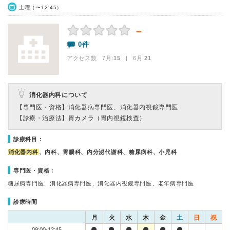
土曜（〜12:45）
－
0件
アクセス数 7月:
15
| 6月:
21
消化器内科について
【専門医・資格】
消化器病専門医、消化器内視鏡専門医
【診療・治療法】
胃カメラ（胃内視鏡検査）
診療科目：
消化器内科
、内科、胃腸科、内分泌代謝科、糖尿病科、小児科
専門医・資格：
糖尿病専門医、消化器病専門医、消化器内視鏡専門医、老年病専門医
診療時間
月
火
水
木
金
土
日
祝
09:00-12:45