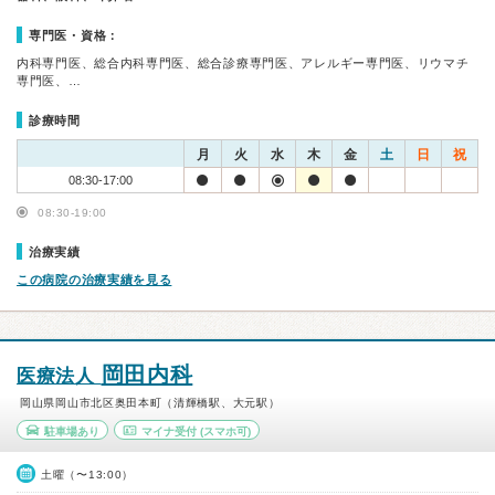
専門医・資格：
内科専門医、総合内科専門医、総合診療専門医、アレルギー専門医、リウマチ
専門医、…
診療時間
月
火
水
木
金
土
日
祝
08:30-17:00
08:30-19:00
治療実績
この病院の治療実績を見る
岡田内科
医療法人
岡山県岡山市北区奥田本町（清輝橋駅、大元駅）
駐車場あり
マイナ受付
(スマホ可)
土曜（〜13:00）