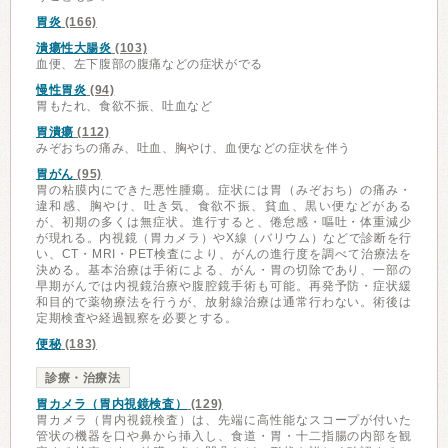
胃炎
(166)
潰瘍性大腸炎
(103)
血便、左下腹部の腹痛などの症状がでる
慢性胃炎
(94)
胃もたれ、食欲不振、吐血など
胃潰瘍
(112)
みぞおちの痛み、吐血、胸やけ、血便などの症状を伴う
胃がん
(95)
胃の粘膜内にできた悪性腫瘍。症状には胃（みぞおち）の痛み・
違和感、胸やけ、吐き気、食欲不振、貧血、黒い便などがある
が、初期の多くは無症状。進行すると、倦怠感・嘔吐・体重減少
が現れる。内視鏡（胃カメラ）やX線（バリウム）などで診断を行
い、CT・MRI・PET検査により、がんの進行度を調べて治療法を
決める。基本治療は手術による、がん・胃の切除であり、一部の
早期がんでは内視鏡治療や腹腔鏡手術も可能。再発予防・症状緩
和目的で薬物療法を行うが、放射線治療は通常行わない。術後は
定期検査や経過観察を必要とする。
便秘
(183)
診療・治療法
胃カメラ（胃内視鏡検査）
(129)
胃カメラ（胃内視鏡検査）は、先端に高性能なスコープが付いた
管状の機器を口や鼻から挿入し、食道・胃・十二指腸の内部を観