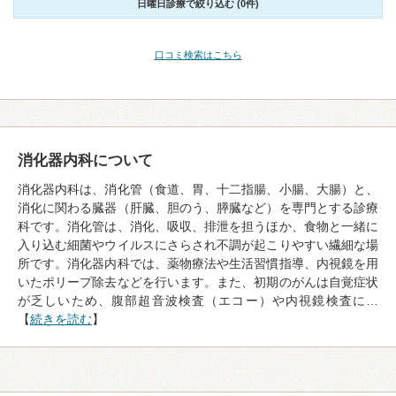
日曜日診療で絞り込む (0件)
口コミ検索はこちら
消化器内科について
消化器内科は、消化管（食道、胃、十二指腸、小腸、大腸）と、
消化に関わる臓器（肝臓、胆のう、膵臓など）を専門とする診療
科です。消化管は、消化、吸収、排泄を担うほか、食物と一緒に
入り込む細菌やウイルスにさらされ不調が起こりやすい繊細な場
所です。消化器内科では、薬物療法や生活習慣指導、内視鏡を用
いたポリープ除去などを行います。また、初期のがんは自覚症状
が乏しいため、腹部超音波検査（エコー）や内視鏡検査に…
【
続きを読む
】