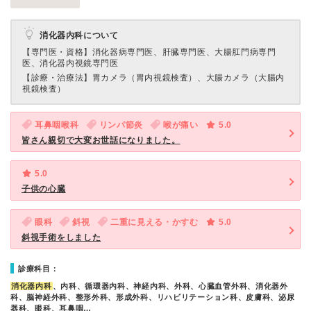
消化器内科について
【専門医・資格】
消化器病専門医、肝臓専門医、大腸肛門病専門
医、消化器内視鏡専門医
【診療・治療法】
胃カメラ（胃内視鏡検査）、大腸カメラ（大腸内
視鏡検査）
耳鼻咽喉科
リンパ節炎
喉が痛い
5.0
皆さん親切で大変お世話になりました。
5.0
子供の心臓
眼科
斜視
二重に見える・かすむ
5.0
斜視手術をしました
診療科目：
消化器内科
、内科、循環器内科、神経内科、外科、心臓血管外科、消化器外
科、脳神経外科、整形外科、形成外科、リハビリテーション科、皮膚科、泌尿
器科、眼科、耳鼻咽…