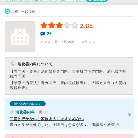
土曜（〜12:00）
2.85
2件
アクセス数 7月:
265
| 6月:
236
消化器内科について
【専門医・資格】
消化器病専門医、大腸肛門病専門医、消化器内視
鏡専門医
【診療・治療法】
胃カメラ（胃内視鏡検査）、大腸カメラ（大腸内
視鏡検査）
消化器内科の口コミ
消化器内科
1.0
二度と行かないし家族友人にはすすめない
胃カメラが最低でした。土曜日は患者が多く、看護師や検査担当もやっつけ仕事になるのか鎮静剤が効いてないうちから胃カメラがはじまり、ゲーゲー言いながら耐えました。何のための鎮静剤なんですか？ その後医師