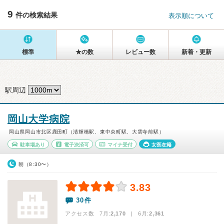
9
件の検索結果
表示順について
標準
★の数
レビュー数
新着・更新
駅周辺
岡山大学病院
岡山県岡山市北区鹿田町（清輝橋駅、東中央町駅、大雲寺前駅）
駐車場あり
電子決済可
マイナ受付
女医在籍
朝（8:30〜）
3.83
30件
アクセス数 7月:
2,170
| 6月:
2,361