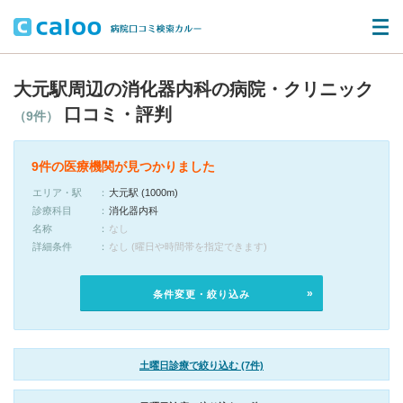
大元駅周辺の消化器内科の病院・クリニック
口コミ・評判
（9件）
9件の医療機関が見つかりました
エリア・駅
大元駅 (1000m)
診療科目
消化器内科
名称
なし
詳細条件
なし (曜日や時間帯を指定できます)
条件変更・絞り込み
土曜日診療で絞り込む (7件)