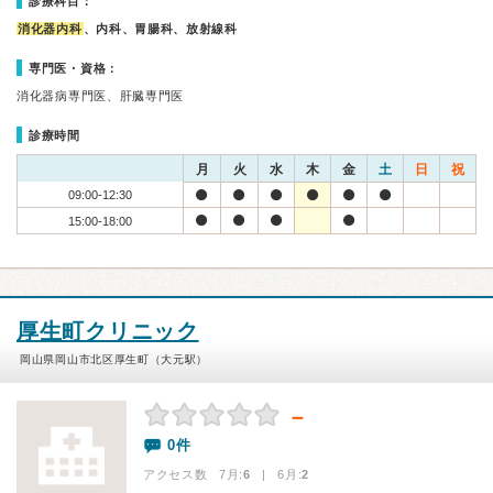
診療科目：
消化器内科
、内科、胃腸科、放射線科
専門医・資格：
消化器病専門医、肝臓専門医
診療時間
月
火
水
木
金
土
日
祝
09:00-12:30
15:00-18:00
厚生町クリニック
岡山県岡山市北区厚生町（大元駅）
－
0件
アクセス数 7月:
6
| 6月:
2