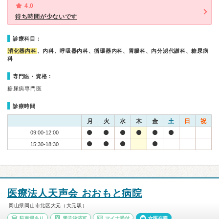
4.0
待ち時間が少ないです
診療科目：
消化器内科
、内科、呼吸器内科、循環器内科、胃腸科、内分泌代謝科、糖尿病
科
専門医・資格：
糖尿病専門医
診療時間
月
火
水
木
金
土
日
祝
09:00-12:00
15:30-18:30
医療法人天声会 おおもと病院
岡山県岡山市北区大元（大元駅）
駐車場あり
電子決済可
マイナ受付
女医在籍