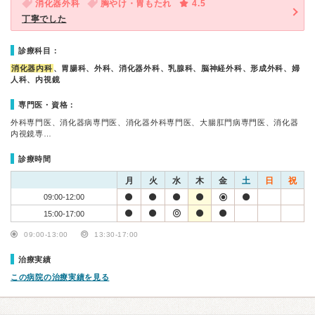
消化器外科
胸やけ・胃もたれ
4.5
丁寧でした
診療科目：
消化器内科
、胃腸科、外科、消化器外科、乳腺科、脳神経外科、形成外科、婦
人科、内視鏡
専門医・資格：
外科専門医、消化器病専門医、消化器外科専門医、大腸肛門病専門医、消化器
内視鏡専…
診療時間
月
火
水
木
金
土
日
祝
09:00-12:00
15:00-17:00
09:00-13:00
13:30-17:00
治療実績
この病院の治療実績を見る