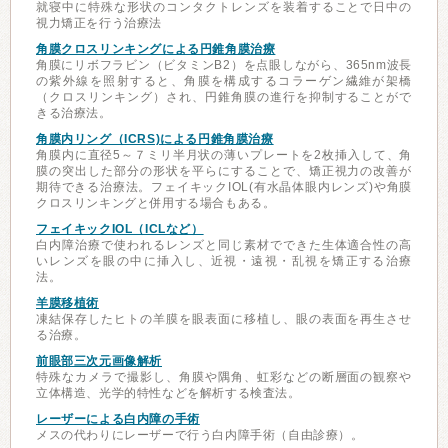
就寝中に特殊な形状のコンタクトレンズを装着することで日中の
視力矯正を行う治療法
角膜クロスリンキングによる円錐角膜治療
角膜にリボフラビン（ビタミンB2）を点眼しながら、365nm波長
の紫外線を照射すると、角膜を構成するコラーゲン繊維が架橋
（クロスリンキング）され、円錐角膜の進行を抑制することがで
きる治療法。
角膜内リング（ICRS)による円錐角膜治療
角膜内に直径5～７ミリ半月状の薄いプレートを2枚挿入して、角
膜の突出した部分の形状を平らにすることで、矯正視力の改善が
期待できる治療法。フェイキックIOL(有水晶体眼内レンズ)や角膜
クロスリンキングと併用する場合もある。
フェイキックIOL（ICLなど）
白内障治療で使われるレンズと同じ素材でできた生体適合性の高
いレンズを眼の中に挿入し、近視・遠視・乱視を矯正する治療
法。
羊膜移植術
凍結保存したヒトの羊膜を眼表面に移植し、眼の表面を再生させ
る治療。
前眼部三次元画像解析
特殊なカメラで撮影し、角膜や隅角、虹彩などの断層面の観察や
立体構造、光学的特性などを解析する検査法。
レーザーによる白内障の手術
メスの代わりにレーザーで行う白内障手術（自由診療）。