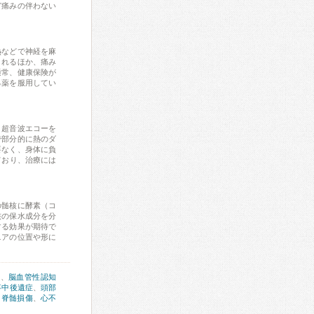
ど痛みの伴わない
熱などで神経を麻
されるほか、痛み
通常、健康保険が
る薬を服用してい
。超音波エコーを
で部分的に熱のダ
要なく、身体に負
ており、治療には
の髄核に酵素（コ
核の保水成分を分
する効果が期待で
ニアの位置や形に
症
、
脳血管性認知
卒中後遺症
、
頭部
、
脊髄損傷
、
心不