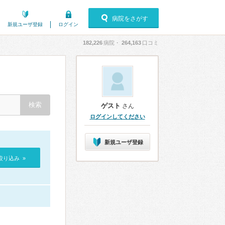
病院をさがす
新規ユーザ登録
ログイン
182,226
病院・
264,163
口コミ
）
ゲスト
さん
ログインしてください
新規ユーザ登録
絞り込み »