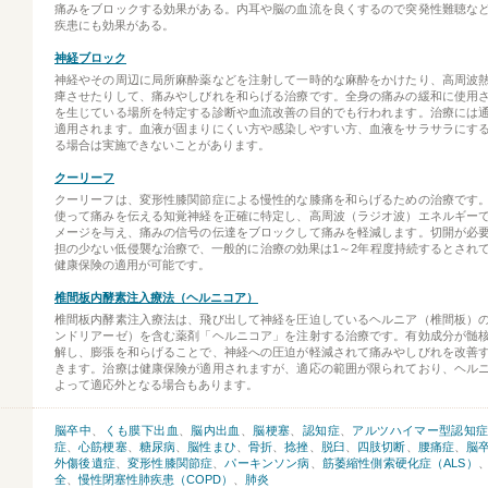
痛みをブロックする効果がある。内耳や脳の血流を良くするので突発性難聴な
疾患にも効果がある。
神経ブロック
神経やその周辺に局所麻酔薬などを注射して一時的な麻酔をかけたり、高周波
痺させたりして、痛みやしびれを和らげる治療です。全身の痛みの緩和に使用
を生じている場所を特定する診断や血流改善の目的でも行われます。治療には
適用されます。血液が固まりにくい方や感染しやすい方、血液をサラサラにす
る場合は実施できないことがあります。
クーリーフ
クーリーフは、変形性膝関節症による慢性的な膝痛を和らげるための治療です
使って痛みを伝える知覚神経を正確に特定し、高周波（ラジオ波）エネルギー
メージを与え、痛みの信号の伝達をブロックして痛みを軽減します。切開が必
担の少ない低侵襲な治療で、一般的に治療の効果は1～2年程度持続するとされ
健康保険の適用が可能です。
椎間板内酵素注入療法（ヘルニコア）
椎間板内酵素注入療法は、飛び出して神経を圧迫しているヘルニア（椎間板）
ンドリアーゼ）を含む薬剤「ヘルニコア」を注射する治療です。有効成分が髄
解し、膨張を和らげることで、神経への圧迫が軽減されて痛みやしびれを改善
きます。治療は健康保険が適用されますが、適応の範囲が限られており、ヘル
よって適応外となる場合もあります。
脳卒中
、
くも膜下出血
、
脳内出血
、
脳梗塞
、
認知症
、
アルツハイマー型認知
症
、
心筋梗塞
、
糖尿病
、
脳性まひ
、
骨折
、
捻挫
、
脱臼
、
四肢切断
、
腰痛症
、
脳
外傷後遺症
、
変形性膝関節症
、
パーキンソン病
、
筋萎縮性側索硬化症（ALS）
全
、
慢性閉塞性肺疾患（COPD）
、
肺炎