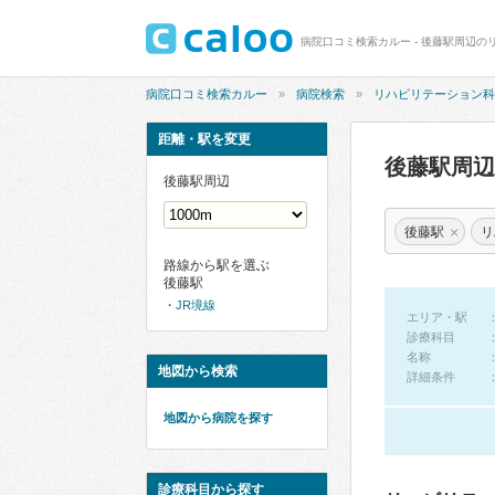
病院口コミ検索カルー - 後藤駅周辺の
病院口コミ検索カルー
病院検索
リハビリテーション科
距離・駅を変更
後藤駅周
後藤駅周辺
×
後藤駅
リ
路線から駅を選ぶ
後藤駅
JR境線
エリア・駅
診療科目
名称
地図から検索
詳細条件
地図から病院を探す
診療科目から探す