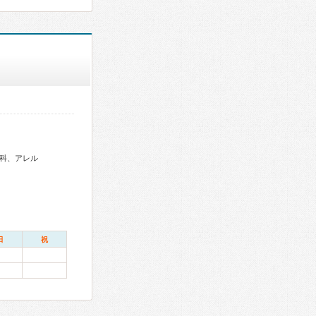
科、アレル
日
祝