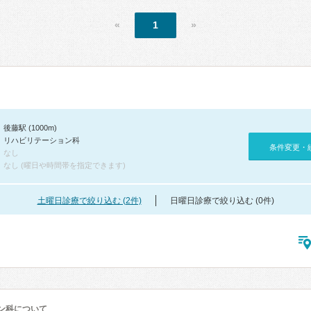
«
1
»
後藤駅 (1000m)
リハビリテーション科
条件変更・
なし
なし (曜日や時間帯を指定できます)
土曜日診療で絞り込む (2件)
日曜日診療で絞り込む (0件)
ン科について