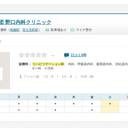
団 野口内科クリニック
角盤町（
後藤駅
、
富士見町駅
）
駐車場あり
マイナ受付
0）
－
口コミ0件
診療科：
リハビリテーション科
、内科、呼吸器内科、循環器内科、消化器内
ギー科、小児科
アクセス数 7月：
6
| 6月：
9
| 年間：
60
月
火
水
木
金
土
●
●
●
●
●
●
●
●
●
●