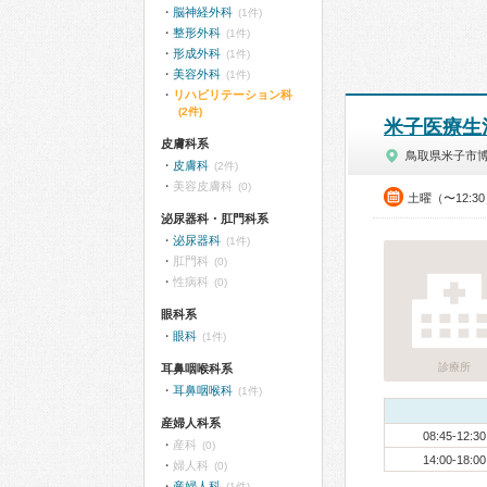
脳神経外科
(1件)
整形外科
(1件)
形成外科
(1件)
美容外科
(1件)
リハビリテーション科
(2件)
米子医療生
皮膚科系
鳥取県米子市
皮膚科
(2件)
美容皮膚科
(0)
土曜（〜12:3
泌尿器科・肛門科系
泌尿器科
(1件)
肛門科
(0)
性病科
(0)
眼科系
眼科
(1件)
診療所
耳鼻咽喉科系
耳鼻咽喉科
(1件)
産婦人科系
08:45-12:30
産科
(0)
14:00-18:00
婦人科
(0)
産婦人科
(1件)