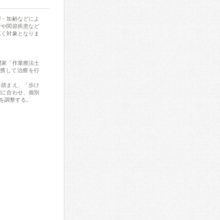
が・加齢などによ
折や関節疾患など
広く対象となりま
門家「作業療法士
連携して治療を行
を踏まえ、「歩け
標に合わせ、個別
を調整する。