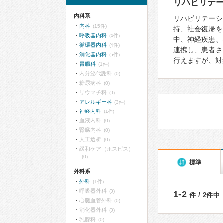
リハビリテ
内科系
リハビリテーシ
内科
(15件)
持、社会復帰を
呼吸器内科
(4件)
中、神経疾患、
循環器内科
(4件)
連携し、患者さ
消化器内科
(5件)
行えますが、対
胃腸科
(1件)
内分泌代謝科
(0)
糖尿病科
(0)
リウマチ科
(0)
アレルギー科
(3件)
神経内科
(1件)
血液内科
(0)
腎臓内科
(0)
人工透析
(0)
緩和ケア（ホスピス）
(0)
標準
外科系
外科
(1件)
呼吸器外科
(0)
1-2
件 / 2件中
心臓血管外科
(0)
消化器外科
(0)
乳腺科
(0)