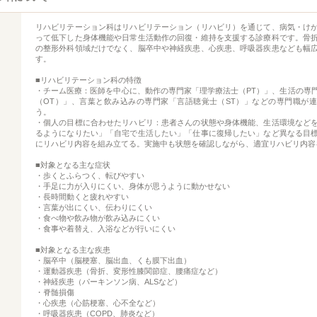
リハビリテーション科はリハビリテーション（リハビリ）を通じて、病気・け
って低下した身体機能や日常生活動作の回復・維持を支援する診療科です。骨
の整形外科領域だけでなく、脳卒中や神経疾患、心疾患、呼吸器疾患なども幅
す。
■リハビリテーション科の特徴
・チーム医療：医師を中心に、動作の専門家「理学療法士（PT）」、生活の専
（OT）」、言葉と飲み込みの専門家「言語聴覚士（ST）」などの専門職が
う。
・個人の目標に合わせたリハビリ：患者さんの状態や身体機能、生活環境など
るようになりたい」「自宅で生活したい」「仕事に復帰したい」など異なる目
にリハビリ内容を組み立てる。実施中も状態を確認しながら、適宜リハビリ内容
■対象となる主な症状
・歩くとふらつく、転びやすい
・手足に力が入りにくい、身体が思うように動かせない
・長時間動くと疲れやすい
・言葉が出にくい、伝わりにくい
・食べ物や飲み物が飲み込みにくい
・食事や着替え、入浴などが行いにくい
■対象となる主な疾患
・脳卒中（脳梗塞、脳出血、くも膜下出血）
・運動器疾患（骨折、変形性膝関節症、腰痛症など）
・神経疾患（パーキンソン病、ALSなど）
・脊髄損傷
・心疾患（心筋梗塞、心不全など）
・呼吸器疾患（COPD、肺炎など）