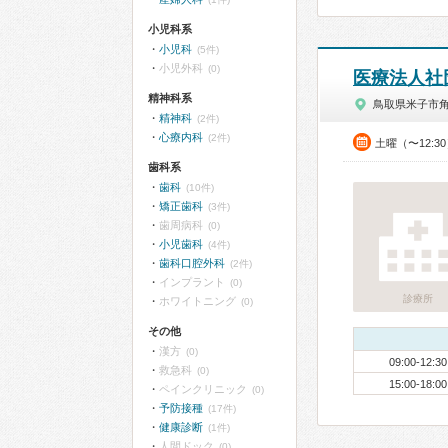
小児科系
小児科
(5件)
小児外科
(0)
医療法人社
精神科系
鳥取県米子市
精神科
(2件)
心療内科
(2件)
土曜（〜12:3
歯科系
歯科
(10件)
矯正歯科
(3件)
歯周病科
(0)
小児歯科
(4件)
歯科口腔外科
(2件)
インプラント
(0)
診療所
ホワイトニング
(0)
その他
漢方
(0)
09:00-12:30
救急科
(0)
15:00-18:00
ペインクリニック
(0)
予防接種
(17件)
健康診断
(1件)
人間ドック
(0)