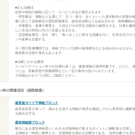
■主な治療法
症状や病気の種類に応じて、リハビリ方法が選択されます。
・理学療法：運動などを通じて、立つ・座る・歩くといった基本動作の回復や
要に応じて温熱療法や電気刺激療法、超音波治療などを組み合わせ、身体機能の
・作業療法：食事や着替え、入浴などの日常生活動作の練習をする。仕事や趣
しい生活の実現に向けた支援も含まれる。
・言語聴覚療法：話す・聞く・食べることに関する訓練を行い、日常生活での
ンや食事を支援する。
※一部の医療機関では、神経ブロック治療や薬物療法などを組み合わせながら
能改善を目指す場合もあります。
■治療にかかる費用
リハビリテーション科での治療の多くは、健康保険の適用対象です。ただし、
リには、対象疾患や実施期間などに一定の条件が設けられています。
※詳細はかかりつけ医にご確認ください。
ン科の関連項目（病院検索）
超音波ガイド下神経ブロック
超音波装置を使って、痛みを伝達する神経の場所を確認してから局所的に麻酔
を鎮める方法。
星状神経節ブロック
喉元にある星状神経節といわれる交換神経の集まるポイントに麻酔薬を注射し
る神経を一時的に麻痺させ、交感神経を緩める治療法である。 自然治癒力を高