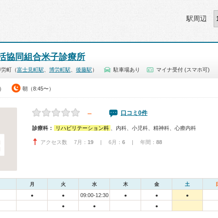
駅周辺
活協同組合米子診療所
博労町（
富士見町駅
、
博労町駅
、
後藤駅
）
駐車場あり
マイナ受付 (スマホ可)
0）
朝（8:45〜）
－
口コミ0件
診療科：
リハビリテーション科
、内科、小児科、精神科、心療内科
アクセス数 7月：
19
| 6月：
6
| 年間：
88
月
火
水
木
金
土
09:00-12:30
●
●
●
●
●
●
●
●