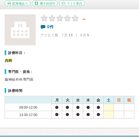
駐車場あり
電子決済可
マイナ受付
－
0件
アクセス数 7月:
15
| 6月:
5
診療科目：
内科
専門医・資格：
脳神経外科専門医
診療時間
月
火
水
木
金
土
日
祝
09:00-12:00
13:30-17:00