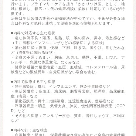
行います。プライマリ・ケアを担う「かかりつけ医」として、地
域に根差し、幅広い世代の健康相談に柔軟に対応しているのが特
徴です。
治療は生活習慣の改善や薬物療法が中心ですが、手術が必要な場
合は外科など他科と連携して治療を進める役割も担います。
■内科で対応する主な症状
・急な体調不良：頭痛、発熱、咳、喉の痛み、鼻水、倦怠感など
（主に風邪やインフルエンザなどの感染症による症状）
・消化器症状：腹痛、便秘、下痢、吐き気、胸やけ、胃もたれな
ど（消化管に関わる症状）
・全身の不調：めまい、胸痛、息切れ、動悸、不眠、しびれ、ア
レルギー、急激な体重変化、むくみなど
・健康診断後の精密検査：血圧、血糖値、コレステロール値、尿
検査などの数値異常（自覚症状がない場合も含む）
■内科で診療する主な疾患
・急性感染症：風邪、インフルエンザ、感染性胃腸炎など
・生活習慣病：高血圧、糖尿病、脂質異常症、肥満症、高尿酸血
症（痛風）など
・消化器疾患：胃十二指腸潰瘍、逆流性食道炎、便秘症など
・呼吸器疾患：喘息、気管支炎、肺炎、慢性閉塞性肺疾患（COP
D）など
・その他の疾患：アレルギー疾患、貧血、骨粗しょう症、不眠症
など
■内科で行う主な検査
・血液検査：採血し、栄養状態や炎症の有無など全身の健康状態