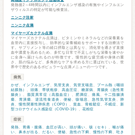
高感度インフルエンザ迅速検査
発熱後2～4時間以内にインフルエンザ感染の有無やインフルエン
ザウィルスの特定が可能な検査法。
ニンニク注射
ニンニク点滴
マイヤーズカクテル点滴
マイヤーズカクテル点滴は、ビタミンやミネラルなどの栄養素を
血管内に直接投与し、効率的な栄養補給をサポートする治療法で
す。サプリメント等の経口摂取とは異なり、消化管を通さず直接
血中濃度を高めるため、多忙な日常で不足しがちな栄養を速やか
に全身へ届けられるのが特徴です。慢性的な疲労感や身体の重
さ、肌の悩みなど、多角的なケアを求める方に選ばれている、世
界中で歴史のあるポピュラーな点滴メニューの一つです。
病気
かぜ
、
インフルエンザ
、
気管支炎
、
気管支喘息
、
プール熱（咽頭
結膜熱）
、
頭痛
、
帯状疱疹
、
高血圧症
、
糖尿病
、
胃腸炎（急性胃
腸炎）
、
脂質異常症（高脂血症）
、
肥満症
、
痛風
、
十二指腸潰
瘍
、
胃潰瘍
、
逆流性食道炎
、
便秘
、
咳喘息
、
急性気管支炎
、
肺
炎
、
慢性閉塞性肺疾患（COPD）
、
貧血
、
骨粗鬆症
、
不眠症
、
新
型コロナウイルス感染症（COVID-19）
、
花粉症
症状
発熱
、
胃痛・腹痛
、
血圧が高い
、
頭が痛い
、
咳（セキ）
、
喉が痛
い
、
鼻水が出る
、
だるい
、
便秘
、
急性の下痢
、
慢性の下痢
、
吐き