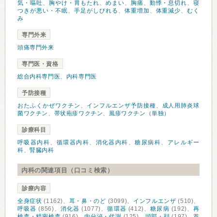
気・嘔吐
、
胸やけ・胃もたれ
、
めまい
、
胸痛
、
動悸・息切れ
、
寝
つきが悪い・不眠
、
手足がしびれる
、
体重増加
、
体重減少
、
むく
み
専門外来
頭痛専門外来
専門医・資格
総合内科専門医
、
内科専門医
予防接種
おたふくかぜワクチン
、
インフルエンザ予防接種
、
成人用肺炎球
菌ワクチン
、
帯状疱疹ワクチン
、
風疹ワクチン（単独）
診療科目
呼吸器内科
、
循環器内科
、
消化器内科
、
糖尿病科
、
アレルギー
科
、
腎臓内科
内科の関連項目（口コミ検索）
診療内容
全身症状
(1162)、
耳・鼻・のど
(3099)、
インフルエンザ
(510)、
呼吸器
(856)、
消化器
(1077)、
循環器
(412)、
糖尿病
(192)、
再
検査・精密検査
(916)、
内分泌・代謝
(125)、
頭部・顔
(197)、
首