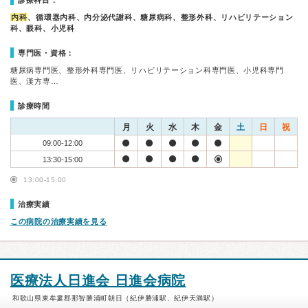
診療科目：
内科
、循環器内科、内分泌代謝科、糖尿病科、整形外科、リハビリテーション
科、眼科、小児科
専門医・資格：
糖尿病専門医、整形外科専門医、リハビリテーション科専門医、小児科専門
医、漢方専…
診療時間
月
火
水
木
金
土
日
祝
09:00-12:00
13:30-15:00
13:00-15:00
治療実績
この病院の治療実績を見る
医療法人日進会 日進会病院
和歌山県東牟婁郡那智勝浦町朝日（紀伊勝浦駅、紀伊天満駅）