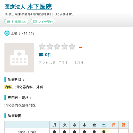
木下医院
医療法人
和歌山県東牟婁郡那智勝浦町朝日（紀伊勝浦駅）
駐車場あり
マイナ受付
土曜（〜12:00）
－
0件
アクセス数 7月:
6
| 6月:
6
診療科目：
内科
、消化器内科、外科
専門医・資格：
消化器内視鏡専門医
診療時間
月
火
水
木
金
土
日
祝
09:00-12:00