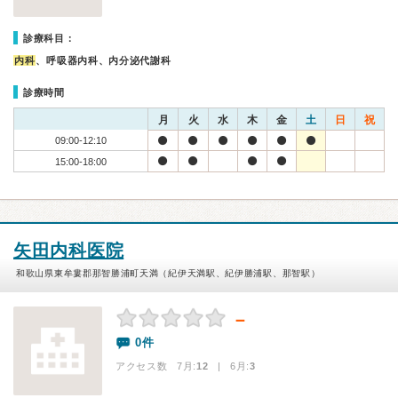
診療科目：
内科
、呼吸器内科、内分泌代謝科
診療時間
月
火
水
木
金
土
日
祝
09:00-12:10
15:00-18:00
矢田内科医院
和歌山県東牟婁郡那智勝浦町天満（紀伊天満駅、紀伊勝浦駅、那智駅）
－
0件
アクセス数 7月:
12
| 6月:
3