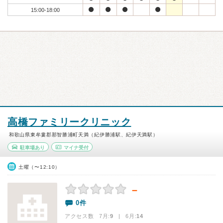
15:00-18:00
高橋ファミリークリニック
和歌山県東牟婁郡那智勝浦町天満（紀伊勝浦駅、紀伊天満駅）
駐車場あり
マイナ受付
土曜（〜12:10）
－
0件
アクセス数 7月:
9
| 6月:
14