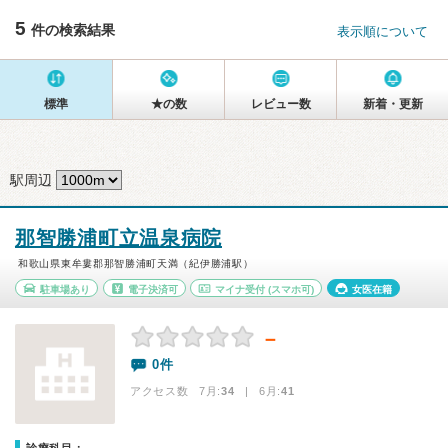
5
件の検索結果
表示順について
標準
★の数
レビュー数
新着・更新
駅周辺
那智勝浦町立温泉病院
和歌山県東牟婁郡那智勝浦町天満（紀伊勝浦駅）
駐車場あり
電子決済可
マイナ受付
(スマホ可)
女医在籍
－
0件
アクセス数 7月:
34
| 6月:
41