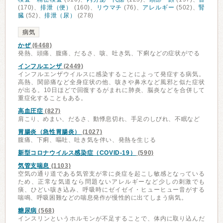
(170)、
排泄（便）
(160)、
リウマチ
(76)、
アレルギー
(502)、
腎
臓
(52)、
排泄（尿）
(278)
病気
かぜ
(6468)
発熱、頭痛、腹痛、だるさ、咳、吐き気、下痢などの症状がでる
インフルエンザ
(2449)
インフルエンザウイルスに感染することによって発症する病気。
高熱、関節痛など全身症状の他、咳きや鼻水など風邪と似た症状
が出る。10日ほどで回復するがまれに肺炎、脳炎などを合併して
重症化することもある。
高血圧症
(827)
肩こり、めまい、だるさ、動悸息切れ、手足のしびれ、不眠など
胃腸炎（急性胃腸炎）
(1027)
腹痛、下痢、嘔吐、吐き気を伴い、発熱を生じる
新型コロナウイルス感染症（COVID-19）
(590)
気管支喘息
(1103)
空気の通り道である気管支が常に炎症を起こし敏感となっている
ため、正常な気道なら問題ないアレルギーなど少しの刺激でも
痰、ひどい咳き込み、呼吸時にゼイゼイ・ヒューヒュー音がする
喘鳴、呼吸困難などの喘息発作が慢性的に出てしまう病気。
糖尿病
(568)
インスリンというホルモンが不足することで、体内に取り込んだ