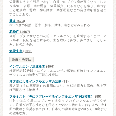
栄養素をうまく利用できず、血液中のブドウ糖が高くなってしま
う病気。 多尿、喉の渇き、体重減少、だるさなどを感じ、進行す
ると網膜症、腎症、神経障害、動脈硬化などの合併症を引き起こ
すことがある。
肺炎
(473)
38-39度の発熱、悪寒、胸痛、動悸、咳などがみられる
花粉症
(1667)
スギ、ブタクサなどの花粉（アレルゲン）を吸引することで、ア
レルギー反応を起こすもの。主な症状は鼻水、鼻づまり、くしゃ
み、目のかゆみ。
気管支炎
(369)
診療・治療法
インフルエンザ迅速検査
(496)
検査後約30分以内にインフルエンザの感染の有無やインフルエン
ザウィルスの特定が可能な検査法。
漢方薬によるインフルエンザの治療
(73)
漢方薬（主に麻黄湯）の服用により、自然治癒力を高め、熱を下
げ回復させる治療法。
フルミスト（鼻にスプレーするインフルエンザ予防接種）
(55)
注射ではなく鼻にスプレーするタイプのインフルエンザワクチ
ン。注射が苦手な小さなお子さんや若い世代の方におすすめ。年1
回の接種が推奨されており、日本での認可対象は2歳から18歳まで
の健康な方。