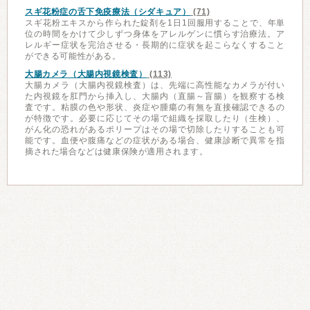
スギ花粉症の舌下免疫療法（シダキュア）
(71)
スギ花粉エキスから作られた錠剤を1日1回服用することで、年単
位の時間をかけて少しずつ身体をアレルゲンに慣らす治療法。ア
レルギー症状を完治させる・長期的に症状を起こらなくすること
ができる可能性がある。
大腸カメラ（大腸内視鏡検査）
(113)
大腸カメラ（大腸内視鏡検査）は、先端に高性能なカメラが付い
た内視鏡を肛門から挿入し、大腸内（直腸～盲腸）を観察する検
査です。粘膜の色や形状、炎症や腫瘍の有無を直接確認できるの
が特徴です。必要に応じてその場で組織を採取したり（生検）、
がん化の恐れがあるポリープはその場で切除したりすることも可
能です。血便や腹痛などの症状がある場合、健康診断で異常を指
摘された場合などは健康保険が適用されます。