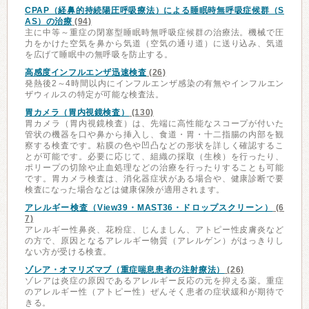
CPAP（経鼻的持続陽圧呼吸療法）による睡眠時無呼吸症候群（S
AS）の治療
(94)
主に中等～重症の閉塞型睡眠時無呼吸症候群の治療法。機械で圧
力をかけた空気を鼻から気道（空気の通り道）に送り込み、気道
を広げて睡眠中の無呼吸を防止する。
高感度インフルエンザ迅速検査
(26)
発熱後2～4時間以内にインフルエンザ感染の有無やインフルエン
ザウィルスの特定が可能な検査法。
胃カメラ（胃内視鏡検査）
(130)
胃カメラ（胃内視鏡検査）は、先端に高性能なスコープが付いた
管状の機器を口や鼻から挿入し、食道・胃・十二指腸の内部を観
察する検査です。粘膜の色や凹凸などの形状を詳しく確認するこ
とが可能です。必要に応じて、組織の採取（生検）を行ったり、
ポリープの切除や止血処理などの治療を行ったりすることも可能
です。胃カメラ検査は、消化器症状がある場合や、健康診断で要
検査になった場合などは健康保険が適用されます。
アレルギー検査（View39・MAST36・ドロップスクリーン）
(6
7)
アレルギー性鼻炎、花粉症、じんましん、アトピー性皮膚炎など
の方で、原因となるアレルギー物質（アレルゲン）がはっきりし
ない方が受ける検査。
ゾレア・オマリズマブ（重症喘息患者の注射療法）
(26)
ゾレアは炎症の原因であるアレルギー反応の元を抑える薬。重症
のアレルギー性（アトピー性）ぜんそく患者の症状緩和が期待で
きる。