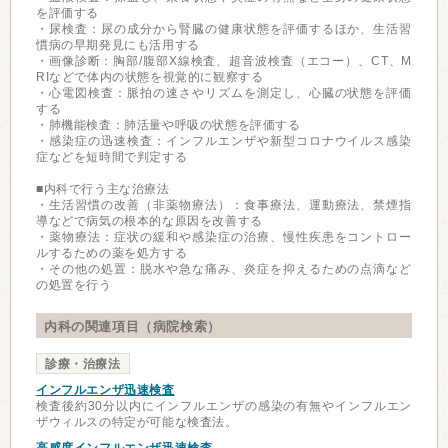
を評価する
・尿検査：尿の成分から腎臓の健康状態を評価するほか、生活習
慣病の早期発見にも活用する
・画像診断：胸部/腹部X線検査、超音波検査（エコー）、CT、M
RIなどで体内の状態を視覚的に観察する
・心電図検査：脈拍の速さやリズムを測定し、心臓の状態を評価
する
・肺機能検査：肺活量や呼吸の状態を評価する
・感染症の迅速検査：インフルエンザや新型コロナウイルス感染
症などを短時間で判定する
■内科で行う主な治療法
・生活習慣の改善（非薬物療法）：食事療法、運動療法、禁煙指
導などで病気の根本的な原因を改善する
・薬物療法：症状の緩和や感染症の治療、慢性疾患をコントロー
ルするための薬を処方する
・その他の処置：脱水や急な痛み、炎症を抑えるための点滴など
の処置を行う
内科の関連項目（病院検索）
診療・治療法
インフルエンザ迅速検査
検査後約30分以内にインフルエンザの感染の有無やインフルエン
ザウィルスの特定が可能な検査法。