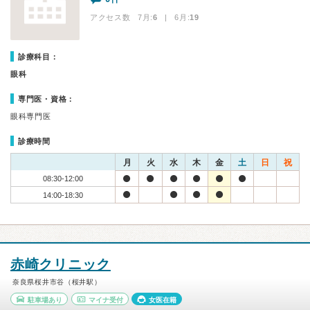
アクセス数 7月:
6
| 6月:
19
診療科目：
眼科
専門医・資格：
眼科専門医
診療時間
月
火
水
木
金
土
日
祝
08:30-12:00
14:00-18:30
赤崎クリニック
奈良県桜井市谷（桜井駅）
駐車場あり
マイナ受付
女医在籍