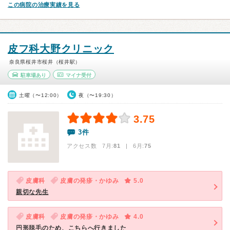
この病院の治療実績を見る
皮フ科大野クリニック
奈良県桜井市桜井（桜井駅）
駐車場あり
マイナ受付
土曜（〜12:00）
夜（〜19:30）
3.75
3件
アクセス数 7月:
81
| 6月:
75
皮膚科
皮膚の発疹・かゆみ
5.0
親切な先生
皮膚科
皮膚の発疹・かゆみ
4.0
円形脱毛のため、こちらへ行きました