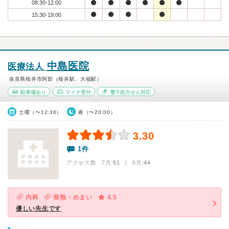
08:30-12:00
15:30-19:00
中島医院
医療法人
奈良県桜井市阿部（桜井駅、大福駅）
駐車場あり
マイナ受付
電子処方せん対応
土曜（〜12:30）
夜（〜20:00）
3.30
1件
アクセス数 7月:
51
| 6月:
44
内科
発熱・めまい
4.5
優しい先生です