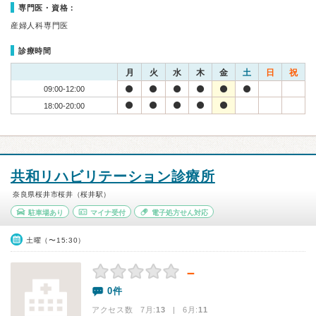
専門医・資格：
産婦人科専門医
診療時間
月
火
水
木
金
土
日
祝
09:00-12:00
18:00-20:00
共和リハビリテーション診療所
奈良県桜井市桜井（桜井駅）
駐車場あり
マイナ受付
電子処方せん対応
土曜（〜15:30）
－
0件
アクセス数 7月:
13
| 6月:
11