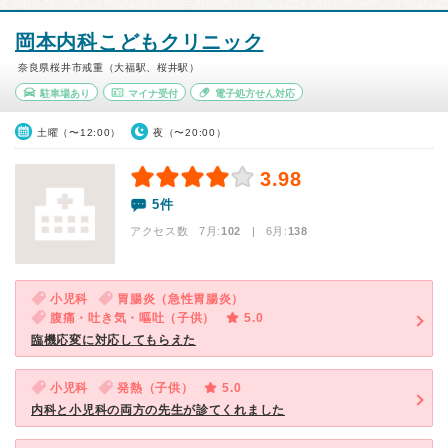
岡本内科こどもクリニック
奈良県桜井市戒重（大福駅、桜井駅）
駐車場あり
マイナ受付
電子処方せん対応
土曜（〜12:00）
夜（〜20:00）
3.98
5件
アクセス数 7月:
102
| 6月:
138
小児科
胃腸炎（急性胃腸炎）
腹痛・吐き気・嘔吐（子供）
5.0
臨機応変に対応してもらえた
小児科
発熱（子供）
5.0
内科と小児科の両方の先生が診てくれました