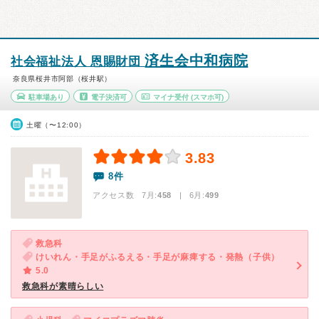
済生会中和病院
社会福祉法人 恩賜財団
奈良県桜井市阿部（桜井駅）
駐車場あり
電子決済可
マイナ受付
(スマホ可)
土曜（〜12:00）
3.83
8件
アクセス数 7月:
458
| 6月:
499
救急科
けいれん・手足がふるえる・手足が麻痺する・発熱（子供）
5.0
救急科が素晴らしい