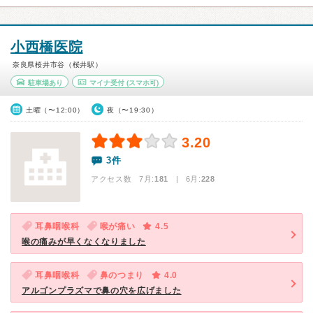
小西橋医院
奈良県桜井市谷（桜井駅）
駐車場あり
マイナ受付
(スマホ可)
土曜（〜12:00）
夜（〜19:30）
3.20
3件
アクセス数 7月:
181
| 6月:
228
耳鼻咽喉科
喉が痛い
4.5
喉の痛みが早くなくなりました
耳鼻咽喉科
鼻のつまり
4.0
アルゴンプラズマで鼻の穴を広げました