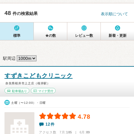
48
件の検索結果
表示順について
標準
★の数
レビュー数
新着・更新
駅周辺
すずきこどもクリニック
奈良県桜井市上之庄（桜井駅）
駐車場あり
マイナ受付
土曜（〜12:00）・日曜
4.78
12件
アクセス数 7月:
185
| 6月:
89