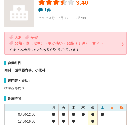
3.40
1件
アクセス数 7月:
36
| 6月:
40
内科
かぜ
発熱・咳（セキ）・喉が痛い・発熱（子供）
4.5
くまさん先生いつもありがとうございます
診療科目：
内科、循環器内科、小児科
専門医・資格：
循環器専門医
診療時間
月
火
水
木
金
土
日
祝
08:30-12:00
17:00-19:30