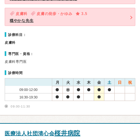
皮膚科
皮膚の発疹・かゆみ
3.5
穏やかな先生
診療科目：
皮膚科
専門医・資格：
皮膚科専門医
診療時間
月
火
水
木
金
土
日
祝
09:00-12:00
16:30-19:30
09:00-11:30
桜井病院
医療法人社団清心会