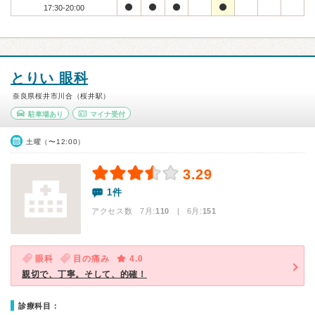
17:30-20:00
とりい 眼科
奈良県桜井市川合（桜井駅）
駐車場あり
マイナ受付
土曜（〜12:00）
3.29
1件
アクセス数 7月:
110
| 6月:
151
眼科
目の痛み
4.0
親切で、丁寧。そして、的確！
診療科目：