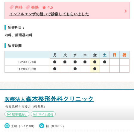
内科
発熱
4.5
インフルエンザの疑いで診察してもらいました
診療科目：
内科、循環器内科
診療時間
月
火
水
木
金
土
日
祝
08:30-12:00
17:00-19:30
森本整形外科クリニック
医療法人
奈良県桜井市桜井（桜井駅）
駐車場あり
マイナ受付
土曜（〜12:00）
朝（8:30〜）