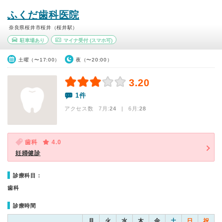
ふくだ歯科医院
奈良県桜井市桜井（桜井駅）
駐車場あり
マイナ受付
(スマホ可)
土曜（〜17:00）
夜（〜20:00）
3.20
1件
アクセス数 7月:
24
| 6月:
28
歯科
4.0
妊婦健診
診療科目：
歯科
診療時間
月
火
水
木
金
土
日
祝