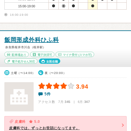
15:00-19:00
16:00-19:00
飯岡形成外科ひふ科
奈良県桜井市川合（桜井駅）
駐車場あり
電子決済可
マイナ受付
(スマホ可)
電子処方せん対応
女医在籍
土曜（〜14:00）
夜（〜20:00）
3.94
5件
アクセス数 7月:
345
| 6月:
347
皮膚科
5.0
皮膚科では、ずっとお世話になってます。