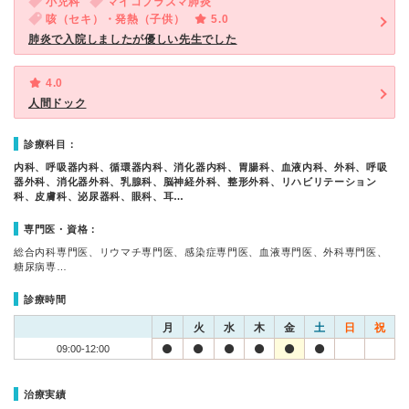
小児科
マイコプラズマ肺炎
咳（セキ）・発熱（子供）
5.0
肺炎で入院しましたが優しい先生でした
4.0
人間ドック
診療科目：
内科、呼吸器内科、循環器内科、消化器内科、胃腸科、血液内科、外科、呼吸
器外科、消化器外科、乳腺科、脳神経外科、整形外科、リハビリテーション
科、皮膚科、泌尿器科、眼科、耳…
専門医・資格：
総合内科専門医、リウマチ専門医、感染症専門医、血液専門医、外科専門医、
糖尿病専…
診療時間
月
火
水
木
金
土
日
祝
09:00-12:00
治療実績