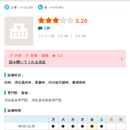
土曜（〜12:30）
夜（〜20:00）
3.20
1件
アクセス数 7月:
36
| 6月:
18
内科
胃痛・腹痛
4.0
話を聞いてくれる先生
診療科目：
内科、消化器内科、胃腸科、内分泌代謝科、糖尿病科
専門医・資格：
消化器病専門医、消化器内視鏡専門医
診療時間
月
火
水
木
金
土
日
祝
09:00-12:30