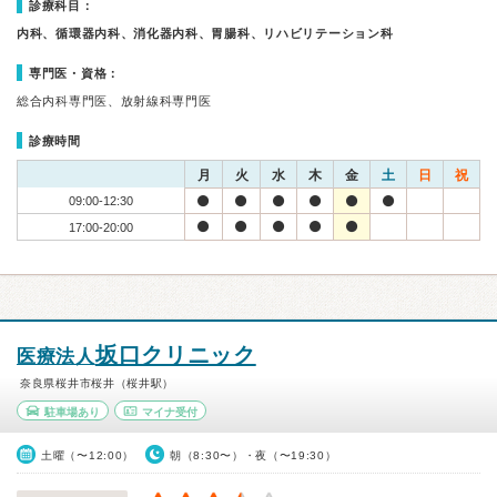
診療科目：
内科、循環器内科、消化器内科、胃腸科、リハビリテーション科
専門医・資格：
総合内科専門医、放射線科専門医
診療時間
月
火
水
木
金
土
日
祝
09:00-12:30
17:00-20:00
坂口クリニック
医療法人
奈良県桜井市桜井（桜井駅）
駐車場あり
マイナ受付
土曜（〜12:00）
朝（8:30〜）・夜（〜19:30）