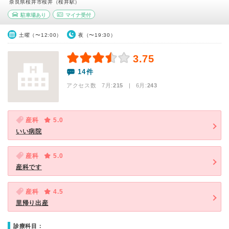
奈良県桜井市桜井（桜井駅）
駐車場あり
マイナ受付
土曜（〜12:00）
夜（〜19:30）
3.75
14件
アクセス数 7月:
215
| 6月:
243
産科
5.0
いい病院
産科
5.0
産科です
産科
4.5
里帰り出産
診療科目：