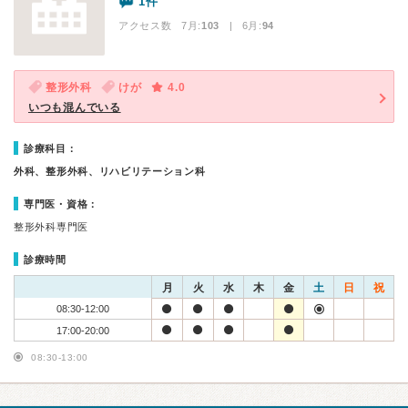
1件
アクセス数 7月:
103
| 6月:
94
整形外科
けが
4.0
いつも混んでいる
診療科目：
外科、整形外科、リハビリテーション科
専門医・資格：
整形外科専門医
診療時間
月
火
水
木
金
土
日
祝
08:30-12:00
17:00-20:00
08:30-13:00