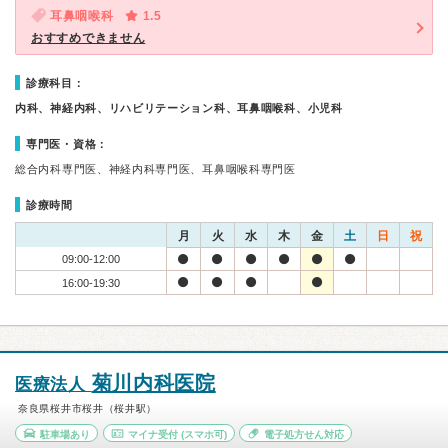
耳鼻咽喉科
1.5
おすすめできません
診療科目：
内科、神経内科、リハビリテーション科、耳鼻咽喉科、小児科
専門医・資格：
総合内科専門医、神経内科専門医、耳鼻咽喉科専門医
診療時間
月
火
水
木
金
土
日
祝
09:00-12:00
16:00-19:30
菊川内科医院
医療法人
奈良県桜井市桜井（桜井駅）
駐車場あり
マイナ受付
(スマホ可)
電子処方せん対応