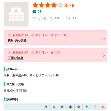
3.79
2件
アクセス数 7月:
109
| 6月:
122
脳神経外科
頭が痛い・めまい
5.0
初診での受診
脳神経外科
頭が痛い
4.5
丁寧な診察
診療科目：
内科、脳神経外科、リハビリテーション科
専門医・資格：
脳神経外科専門医
診療時間
月
火
水
木
金
土
日
祝