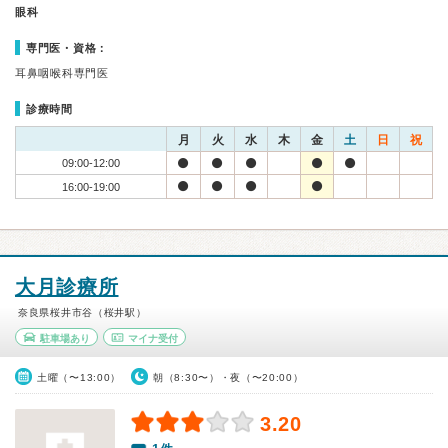
眼科
専門医・資格：
耳鼻咽喉科専門医
診療時間
月
火
水
木
金
土
日
祝
09:00-12:00
16:00-19:00
大月診療所
奈良県桜井市谷（桜井駅）
駐車場あり
マイナ受付
土曜（〜13:00）
朝（8:30〜）・夜（〜20:00）
3.20