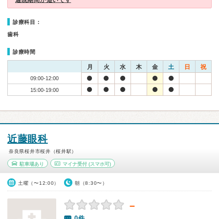
通院期間が短いです
診療科目：
歯科
診療時間
月
火
水
木
金
土
日
祝
09:00-12:00
15:00-19:00
近藤眼科
奈良県桜井市桜井（桜井駅）
駐車場あり
マイナ受付
(スマホ可)
土曜（〜12:00）
朝（8:30〜）
－
0件