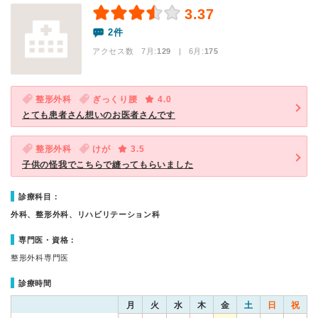
3.37
2件
アクセス数 7月:
129
| 6月:
175
整形外科
ぎっくり腰
4.0
とても患者さん想いのお医者さんです
整形外科
けが
3.5
子供の怪我でこちらで縫ってもらいました
診療科目：
外科、整形外科、リハビリテーション科
専門医・資格：
整形外科専門医
診療時間
月
火
水
木
金
土
日
祝