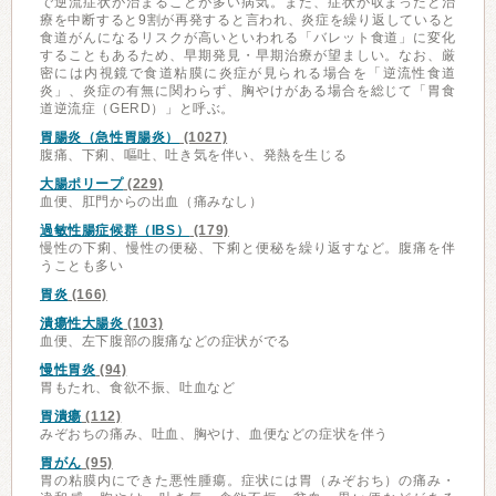
で逆流症状が治まることが多い病気。また、症状が収まったと治
療を中断すると9割が再発すると言われ、炎症を繰り返していると
食道がんになるリスクが高いといわれる「バレット食道」に変化
することもあるため、早期発見・早期治療が望ましい。なお、厳
密には内視鏡で食道粘膜に炎症が見られる場合を「逆流性食道
炎」、炎症の有無に関わらず、胸やけがある場合を総じて「胃食
道逆流症（GERD）」と呼ぶ。
胃腸炎（急性胃腸炎）
(1027)
腹痛、下痢、嘔吐、吐き気を伴い、発熱を生じる
大腸ポリープ
(229)
血便、肛門からの出血（痛みなし）
過敏性腸症候群（IBS）
(179)
慢性の下痢、慢性の便秘、下痢と便秘を繰り返すなど。腹痛を伴
うことも多い
胃炎
(166)
潰瘍性大腸炎
(103)
血便、左下腹部の腹痛などの症状がでる
慢性胃炎
(94)
胃もたれ、食欲不振、吐血など
胃潰瘍
(112)
みぞおちの痛み、吐血、胸やけ、血便などの症状を伴う
胃がん
(95)
胃の粘膜内にできた悪性腫瘍。症状には胃（みぞおち）の痛み・