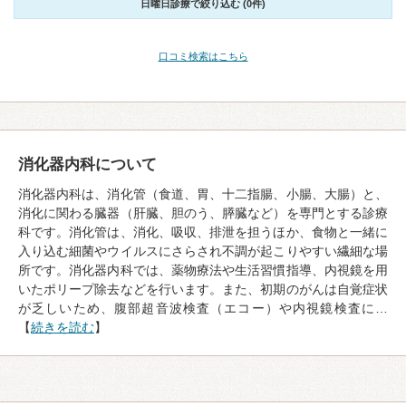
日曜日診療で絞り込む (0件)
口コミ検索はこちら
消化器内科について
消化器内科は、消化管（食道、胃、十二指腸、小腸、大腸）と、
消化に関わる臓器（肝臓、胆のう、膵臓など）を専門とする診療
科です。消化管は、消化、吸収、排泄を担うほか、食物と一緒に
入り込む細菌やウイルスにさらされ不調が起こりやすい繊細な場
所です。消化器内科では、薬物療法や生活習慣指導、内視鏡を用
いたポリープ除去などを行います。また、初期のがんは自覚症状
が乏しいため、腹部超音波検査（エコー）や内視鏡検査に…
【
続きを読む
】