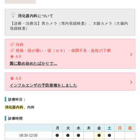
消化器内科について
【診療・治療法】
胃カメラ（胃内視鏡検査）、大腸カメラ（大腸内
視鏡検査）
内科
発熱・頭が痛い・咳（セキ）・体調不良・急性の下痢
4.5
園に勤め始めたばかりで…
4.5
インフルエンザの予防接種をしました
診療科目：
消化器内科
、内科
診療時間
月
火
水
木
金
土
日
祝
08:30-12:00