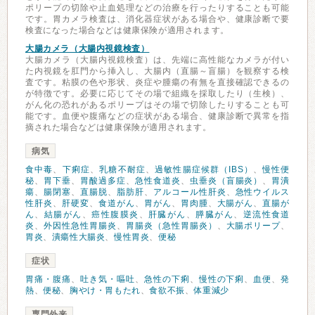
ポリープの切除や止血処理などの治療を行ったりすることも可能
です。胃カメラ検査は、消化器症状がある場合や、健康診断で要
検査になった場合などは健康保険が適用されます。
大腸カメラ（大腸内視鏡検査）
大腸カメラ（大腸内視鏡検査）は、先端に高性能なカメラが付い
た内視鏡を肛門から挿入し、大腸内（直腸～盲腸）を観察する検
査です。粘膜の色や形状、炎症や腫瘍の有無を直接確認できるの
が特徴です。必要に応じてその場で組織を採取したり（生検）、
がん化の恐れがあるポリープはその場で切除したりすることも可
能です。血便や腹痛などの症状がある場合、健康診断で異常を指
摘された場合などは健康保険が適用されます。
病気
食中毒
、
下痢症
、
乳糖不耐症
、
過敏性腸症候群（IBS）
、
慢性便
秘
、
胃下垂
、
胃酸過多症
、
急性食道炎
、
虫垂炎（盲腸炎）
、
胃潰
瘍
、
腸閉塞
、
直腸脱
、
脂肪肝
、
アルコール性肝炎
、
急性ウイルス
性肝炎
、
肝硬変
、
食道がん
、
胃がん
、
胃肉腫
、
大腸がん
、
直腸が
ん
、
結腸がん
、
癌性腹膜炎
、
肝臓がん
、
膵臓がん
、
逆流性食道
炎
、
外因性急性胃腸炎
、
胃腸炎（急性胃腸炎）
、
大腸ポリープ
、
胃炎
、
潰瘍性大腸炎
、
慢性胃炎
、
便秘
症状
胃痛・腹痛
、
吐き気・嘔吐
、
急性の下痢
、
慢性の下痢
、
血便
、
発
熱
、
便秘
、
胸やけ・胃もたれ
、
食欲不振
、
体重減少
専門外来