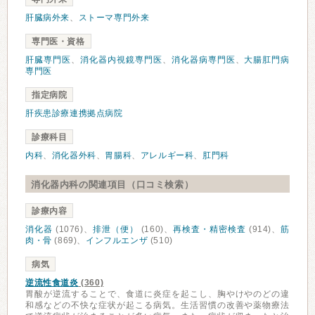
肝臓病外来
、
ストーマ専門外来
専門医・資格
肝臓専門医
、
消化器内視鏡専門医
、
消化器病専門医
、
大腸肛門病
専門医
指定病院
肝疾患診療連携拠点病院
診療科目
内科
、
消化器外科
、
胃腸科
、
アレルギー科
、
肛門科
消化器内科の関連項目（口コミ検索）
診療内容
消化器
(1076)、
排泄（便）
(160)、
再検査・精密検査
(914)、
筋
肉・骨
(869)、
インフルエンザ
(510)
病気
逆流性食道炎
(360)
胃酸が逆流することで、食道に炎症を起こし、胸やけやのどの違
和感などの不快な症状が起こる病気。生活習慣の改善や薬物療法