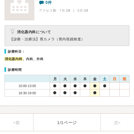
0件
アクセス数 7月:
19
| 6月:
10
消化器内科について
【診療・治療法】
胃カメラ（胃内視鏡検査）
診療科目：
消化器内科
、内科、外科
診療時間
月
火
水
木
金
土
日
祝
10:00-13:00
16:30-19:00
«前
1/1ページ
次»