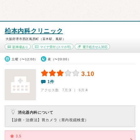
柗本内科クリニック
大阪府堺市西区鳳西町（富木駅、鳳駅）
駐車場あり
マイナ受付
(スマホ可)
電子処方せん対応
土曜（〜12:00）
夜（〜20:00）
3.10
1件
アクセス数 7月:
3
| 6月:
4
消化器内科について
【診療・治療法】
胃カメラ（胃内視鏡検査）
3.5