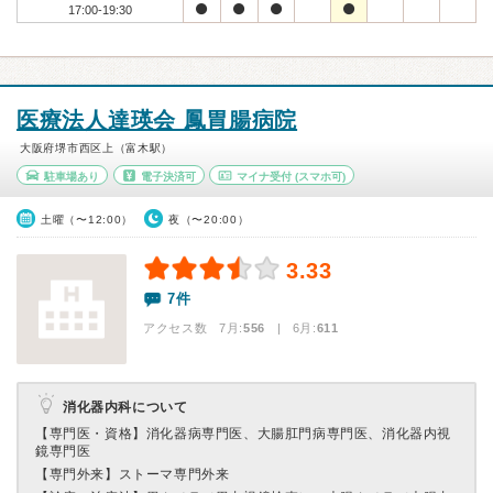
17:00-19:30
医療法人達瑛会 鳳胃腸病院
大阪府堺市西区上（富木駅）
駐車場あり
電子決済可
マイナ受付
(スマホ可)
土曜（〜12:00）
夜（〜20:00）
3.33
7件
アクセス数 7月:
556
| 6月:
611
消化器内科について
【専門医・資格】
消化器病専門医、大腸肛門病専門医、消化器内視
鏡専門医
【専門外来】
ストーマ専門外来