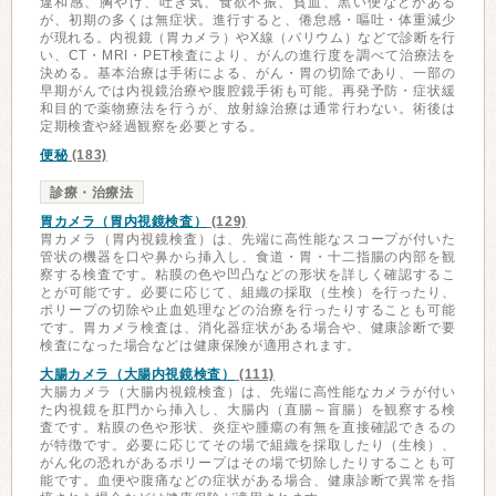
違和感、胸やけ、吐き気、食欲不振、貧血、黒い便などがある
が、初期の多くは無症状。進行すると、倦怠感・嘔吐・体重減少
が現れる。内視鏡（胃カメラ）やX線（バリウム）などで診断を行
い、CT・MRI・PET検査により、がんの進行度を調べて治療法を
決める。基本治療は手術による、がん・胃の切除であり、一部の
早期がんでは内視鏡治療や腹腔鏡手術も可能。再発予防・症状緩
和目的で薬物療法を行うが、放射線治療は通常行わない。術後は
定期検査や経過観察を必要とする。
便秘
(183)
診療・治療法
胃カメラ（胃内視鏡検査）
(129)
胃カメラ（胃内視鏡検査）は、先端に高性能なスコープが付いた
管状の機器を口や鼻から挿入し、食道・胃・十二指腸の内部を観
察する検査です。粘膜の色や凹凸などの形状を詳しく確認するこ
とが可能です。必要に応じて、組織の採取（生検）を行ったり、
ポリープの切除や止血処理などの治療を行ったりすることも可能
です。胃カメラ検査は、消化器症状がある場合や、健康診断で要
検査になった場合などは健康保険が適用されます。
大腸カメラ（大腸内視鏡検査）
(111)
大腸カメラ（大腸内視鏡検査）は、先端に高性能なカメラが付い
た内視鏡を肛門から挿入し、大腸内（直腸～盲腸）を観察する検
査です。粘膜の色や形状、炎症や腫瘍の有無を直接確認できるの
が特徴です。必要に応じてその場で組織を採取したり（生検）、
がん化の恐れがあるポリープはその場で切除したりすることも可
能です。血便や腹痛などの症状がある場合、健康診断で異常を指