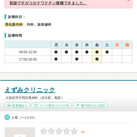
初診ですがコロナワクチン接種できました。
診療科目：
消化器内科
、内科、放射線科
診療時間
月
火
水
木
金
土
日
祝
09:00-12:00
17:00-20:00
えずみクリニック
大阪府堺市西区鳳南町（富木駅、鳳駅）
駐車場あり
マイナ受付
(スマホ可)
電子処方せん対応
土曜（〜13:00）
－