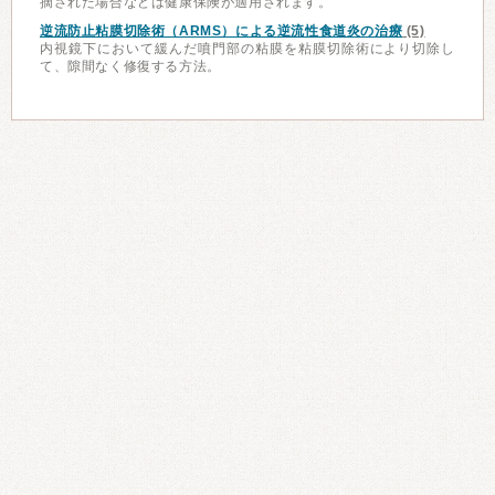
摘された場合などは健康保険が適用されます。
逆流防止粘膜切除術（ARMS）による逆流性食道炎の治療
(5)
内視鏡下において緩んだ噴門部の粘膜を粘膜切除術により切除し
て、隙間なく修復する方法。