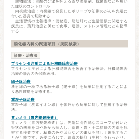
・薬物療法：胃酸の分泌を抑える薬や整腸剤、抗菌薬などを用い
た症状のコントロール
・内視鏡治療：内視鏡で発見したポリープや初期のがんを先端に
付いた器具で切除する
・生活習慣の改善指導：便秘症、脂肪肝など生活習慣に関連する
疾患は、薬剤治療と併せて食事、運動、ストレス管理などを指導
する
消化器内科の関連項目（病院検索）
診療・治療法
プラセンタ注射による肝機能障害治療
プラセンタ注射による肝機能障害を改善する治療法。肝機能障害
治療の場合のみ保険適用。
陽子線治療
放射線の一種である粒子線（陽子線）を病巣に照射することによ
り悪性腫瘍を治療する。
重粒子線治療
重粒子線（炭素イオン線）を体外から病巣に対して照射する治療
法。
胃カメラ（胃内視鏡検査）
胃カメラ（胃内視鏡検査）は、先端に高性能なスコープが付いた
管状の機器を口や鼻から挿入し、食道・胃・十二指腸の内部を観
察する検査です。粘膜の色や凹凸などの形状を詳しく確認するこ
とが可能です。必要に応じて、組織の採取（生検）を行ったり、