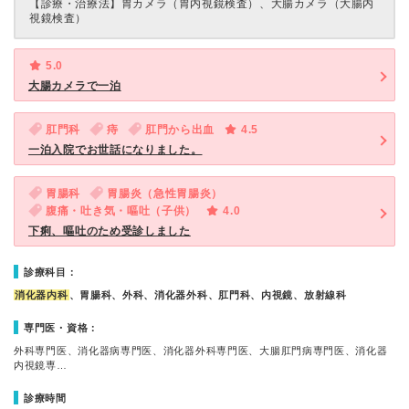
【診療・治療法】
胃カメラ（胃内視鏡検査）、大腸カメラ（大腸内
視鏡検査）
5.0
大腸カメラで一泊
肛門科
痔
肛門から出血
4.5
一泊入院でお世話になりました。
胃腸科
胃腸炎（急性胃腸炎）
腹痛・吐き気・嘔吐（子供）
4.0
下痢、嘔吐のため受診しました
診療科目：
消化器内科
、胃腸科、外科、消化器外科、肛門科、内視鏡、放射線科
専門医・資格：
外科専門医、消化器病専門医、消化器外科専門医、大腸肛門病専門医、消化器
内視鏡専…
診療時間