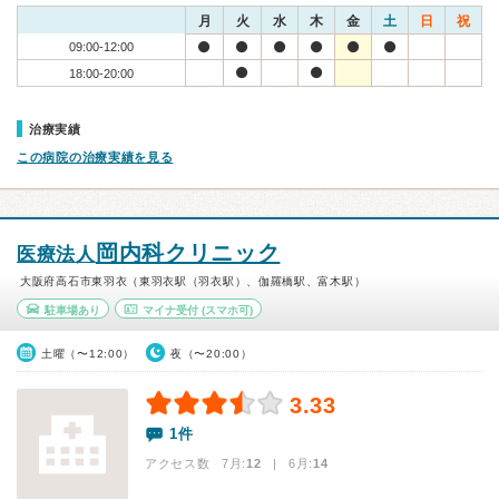
月
火
水
木
金
土
日
祝
09:00-12:00
18:00-20:00
治療実績
この病院の治療実績を見る
岡内科クリニック
医療法人
大阪府高石市東羽衣（東羽衣駅（羽衣駅）、伽羅橋駅、富木駅）
駐車場あり
マイナ受付
(スマホ可)
土曜（〜12:00）
夜（〜20:00）
3.33
1件
アクセス数 7月:
12
| 6月:
14