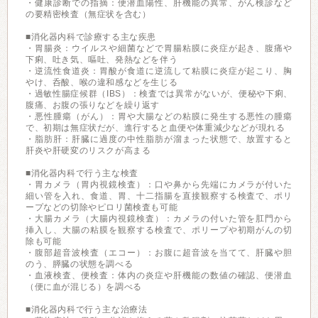
・健康診断での指摘：便潜血陽性、肝機能の異常、がん検診など
の要精密検査（無症状を含む）
■消化器内科で診療する主な疾患
・胃腸炎：ウイルスや細菌などで胃腸粘膜に炎症が起き、腹痛や
下痢、吐き気、嘔吐、発熱などを伴う
・逆流性食道炎：胃酸が食道に逆流して粘膜に炎症が起こり、胸
やけ、呑酸、喉の違和感などを生じる
・過敏性腸症候群（IBS）：検査では異常がないが、便秘や下痢、
腹痛、お腹の張りなどを繰り返す
・悪性腫瘍（がん）：胃や大腸などの粘膜に発生する悪性の腫瘍
で、初期は無症状だが、進行すると血便や体重減少などが現れる
・脂肪肝：肝臓に過度の中性脂肪が溜まった状態で、放置すると
肝炎や肝硬変のリスクが高まる
■消化器内科で行う主な検査
・胃カメラ（胃内視鏡検査）：口や鼻から先端にカメラが付いた
細い管を入れ、食道、胃、十二指腸を直接観察する検査で、ポリ
ープなどの切除やピロリ菌検査も可能
・大腸カメラ（大腸内視鏡検査）：カメラの付いた管を肛門から
挿入し、大腸の粘膜を観察する検査で、ポリープや初期がんの切
除も可能
・腹部超音波検査（エコー）：お腹に超音波を当てて、肝臓や胆
のう、膵臓の状態を調べる
・血液検査、便検査：体内の炎症や肝機能の数値の確認、便潜血
（便に血が混じる）を調べる
■消化器内科で行う主な治療法