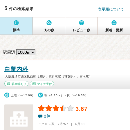
5
件の検索結果
表示順について
標準
★の数
レビュー数
新着・更新
駅周辺
白畠内科
大阪府堺市西区鳳西町（鳳駅、東羽衣駅（羽衣駅）、富木駅）
駐車場あり
マイナ受付
土曜（〜12:00）
朝（8:30〜）・夜（〜19:30）
3.67
2件
アクセス数 7月:
57
| 6月:
65