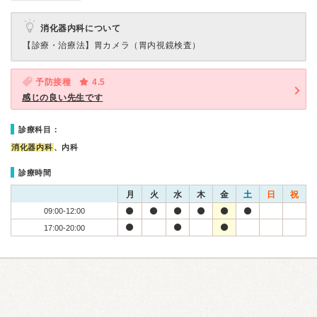
消化器内科について
【診療・治療法】
胃カメラ（胃内視鏡検査）
予防接種
4.5
感じの良い先生です
診療科目：
消化器内科
、内科
診療時間
月
火
水
木
金
土
日
祝
09:00-12:00
17:00-20:00