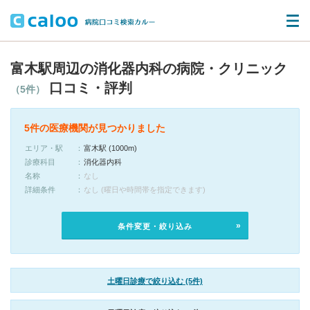
富木駅周辺の消化器内科の病院・クリニック
口コミ・評判
（5件）
5件の医療機関が見つかりました
エリア・駅
富木駅 (1000m)
診療科目
消化器内科
名称
なし
詳細条件
なし (曜日や時間帯を指定できます)
条件変更・絞り込み
土曜日診療で絞り込む (5件)