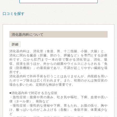
口コミを探す
消化器内科について
詳細
消化器内科は、消化管（食道、胃、十二指腸、小腸、大腸）と、
消化に関わる臓器（肝臓、胆のう、膵臓など）を専門とする診療
科です。口から肛門まで一本の管で繋がる消化管は、消化、吸
収、排泄を担うほか、外からの細菌やウイルスにさらされる「免
疫（防衛機能）」の最前線であり、不調が起こりやすい繊細な場
所です。
消化器内科で外科手術を行うことはありませんが、内視鏡を用い
たポリープ除去は広く行われます。また、初期のがんは無症状の
場合も多いため、定期的な検診が重要です。
■消化器内科で対応する主な症状
・急性症状：腹痛や胃の痛み、吐き気や嘔吐、下痢、血便や黒い
便（タール便）、発熱など
・慢性症状：慢性的な便秘や下痢、胃もたれ、お腹の張り、胸や
け、酸っぱいものがこみ上げる（呑酸）、食欲不振、体重減少な
ど