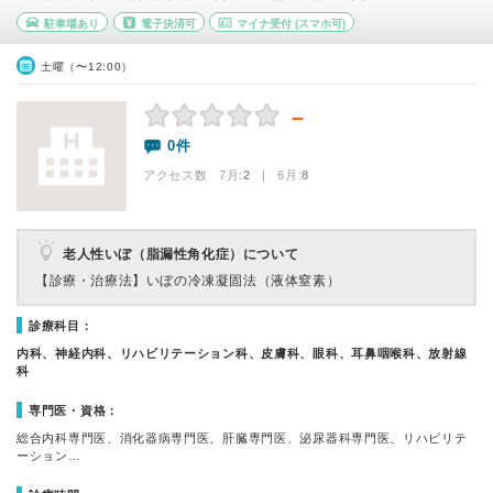
駐車場あり
電子決済可
マイナ受付
(スマホ可)
土曜（〜12:00）
－
0件
アクセス数 7月:
2
| 6月:
8
老人性いぼ（脂漏性角化症）について
【診療・治療法】
いぼの冷凍凝固法（液体窒素）
診療科目：
内科、神経内科、リハビリテーション科、皮膚科、眼科、耳鼻咽喉科、放射線
科
専門医・資格：
総合内科専門医、消化器病専門医、肝臓専門医、泌尿器科専門医、リハビリテ
ーション…