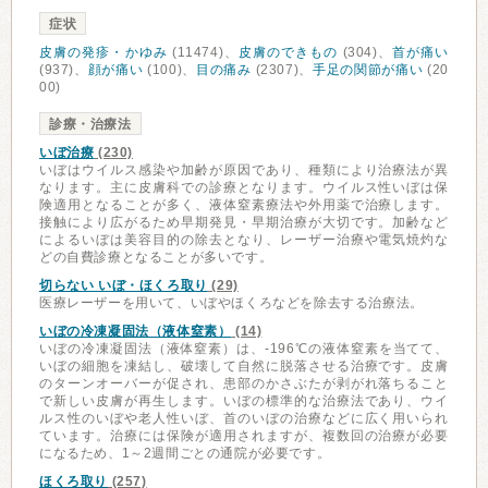
症状
皮膚の発疹・かゆみ
(11474)、
皮膚のできもの
(304)、
首が痛い
(937)、
顔が痛い
(100)、
目の痛み
(2307)、
手足の関節が痛い
(20
00)
診療・治療法
いぼ治療
(230)
いぼはウイルス感染や加齢が原因であり、種類により治療法が異
なります。主に皮膚科での診療となります。ウイルス性いぼは保
険適用となることが多く、液体窒素療法や外用薬で治療します。
接触により広がるため早期発見・早期治療が大切です。加齢など
によるいぼは美容目的の除去となり、レーザー治療や電気焼灼な
どの自費診療となることが多いです。
切らない いぼ・ほくろ取り
(29)
医療レーザーを用いて、いぼやほくろなどを除去する治療法。
いぼの冷凍凝固法（液体窒素）
(14)
いぼの冷凍凝固法（液体窒素）は、-196℃の液体窒素を当てて、
いぼの細胞を凍結し、破壊して自然に脱落させる治療です。皮膚
のターンオーバーが促され、患部のかさぶたが剥がれ落ちること
で新しい皮膚が再生します。いぼの標準的な治療法であり、ウイ
ルス性のいぼや老人性いぼ、首のいぼの治療などに広く用いられ
ています。治療には保険が適用されますが、複数回の治療が必要
になるため、1～2週間ごとの通院が必要です。
ほくろ取り
(257)