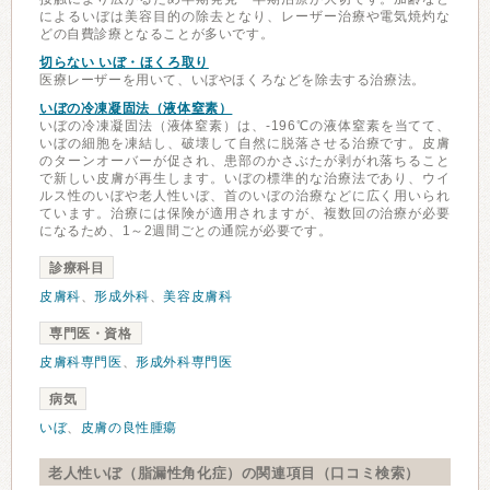
によるいぼは美容目的の除去となり、レーザー治療や電気焼灼な
どの自費診療となることが多いです。
切らない いぼ・ほくろ取り
医療レーザーを用いて、いぼやほくろなどを除去する治療法。
いぼの冷凍凝固法（液体窒素）
いぼの冷凍凝固法（液体窒素）は、-196℃の液体窒素を当てて、
いぼの細胞を凍結し、破壊して自然に脱落させる治療です。皮膚
のターンオーバーが促され、患部のかさぶたが剥がれ落ちること
で新しい皮膚が再生します。いぼの標準的な治療法であり、ウイ
ルス性のいぼや老人性いぼ、首のいぼの治療などに広く用いられ
ています。治療には保険が適用されますが、複数回の治療が必要
になるため、1～2週間ごとの通院が必要です。
診療科目
皮膚科
、
形成外科
、
美容皮膚科
専門医・資格
皮膚科専門医
、
形成外科専門医
病気
いぼ
、
皮膚の良性腫瘍
老人性いぼ（脂漏性角化症）の関連項目（口コミ検索）