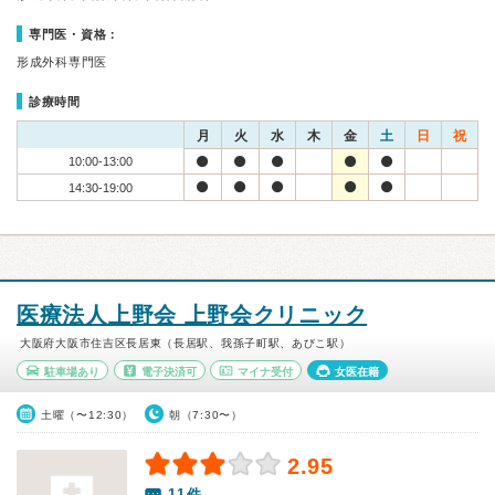
専門医・資格：
形成外科専門医
診療時間
月
火
水
木
金
土
日
祝
10:00-13:00
14:30-19:00
医療法人上野会 上野会クリニック
大阪府大阪市住吉区長居東（長居駅、我孫子町駅、あびこ駅）
駐車場あり
電子決済可
マイナ受付
女医在籍
土曜（〜12:30）
朝（7:30〜）
2.95
11件