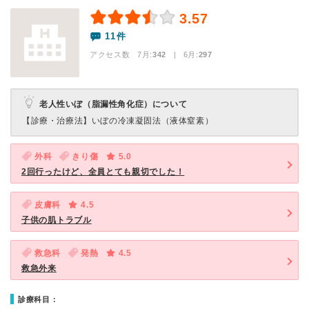
3.57
11件
アクセス数 7月:
342
| 6月:
297
老人性いぼ（脂漏性角化症）について
【診療・治療法】
いぼの冷凍凝固法（液体窒素）
外科
きり傷
5.0
2回行ったけど、全員とても親切でした！
皮膚科
4.5
子供の肌トラブル
救急科
発熱
4.5
救急外来
診療科目：