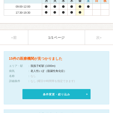
月
火
水
木
金
土
日
祝
09:00-12:00
17:30-19:30
«前
1/1ページ
次»
15件の医療機関が見つかりました
エリア・駅
我孫子町駅 (1000m)
病気
老人性いぼ（脂漏性角化症）
名称
なし
詳細条件
なし (曜日や時間帯を指定できます)
条件変更・絞り込み