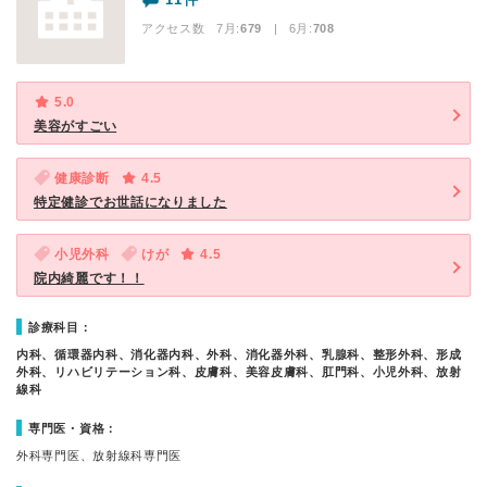
アクセス数 7月:
679
| 6月:
708
5.0
美容がすごい
健康診断
4.5
特定健診でお世話になりました
小児外科
けが
4.5
院内綺麗です！！
診療科目：
内科、循環器内科、消化器内科、外科、消化器外科、乳腺科、整形外科、形成
外科、リハビリテーション科、皮膚科、美容皮膚科、肛門科、小児外科、放射
線科
専門医・資格：
外科専門医、放射線科専門医