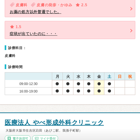
皮膚科
皮膚の発疹・かゆみ
2.5
お薬の処方以外普通でした。
1.5
症状が出ていたのに・・・
診療科目：
皮膚科
診療時間
月
火
水
木
金
土
日
祝
09:00-12:30
16:00-19:00
医療法人 やべ形成外科クリニック
大阪府大阪市住吉区苅田（あびこ駅、我孫子町駅）
電子決済可
マイナ受付