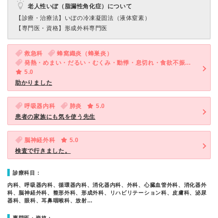
老人性いぼ（脂漏性角化症）について
【診療・治療法】
いぼの冷凍凝固法（液体窒素）
【専門医・資格】
形成外科専門医
救急科
蜂窩織炎（蜂巣炎）
発熱・めまい・だるい・むくみ・動悸・息切れ・食欲不振・体調不良
5.0
助かりました
呼吸器内科
肺炎
5.0
患者の家族にも気を使う先生
脳神経外科
5.0
検査で行きました。
診療科目：
内科、呼吸器内科、循環器内科、消化器内科、外科、心臓血管外科、消化器外
科、脳神経外科、整形外科、形成外科、リハビリテーション科、皮膚科、泌尿
器科、眼科、耳鼻咽喉科、放射…