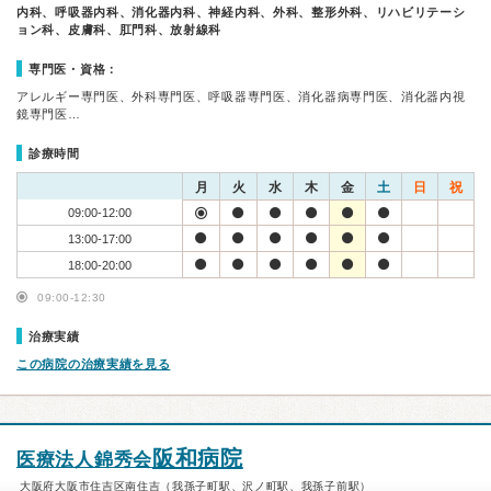
内科、呼吸器内科、消化器内科、神経内科、外科、整形外科、リハビリテーシ
ョン科、皮膚科、肛門科、放射線科
専門医・資格：
アレルギー専門医、外科専門医、呼吸器専門医、消化器病専門医、消化器内視
鏡専門医…
診療時間
月
火
水
木
金
土
日
祝
09:00-12:00
13:00-17:00
18:00-20:00
09:00-12:30
治療実績
この病院の治療実績を見る
阪和病院
医療法人錦秀会
大阪府大阪市住吉区南住吉（我孫子町駅、沢ノ町駅、我孫子前駅）