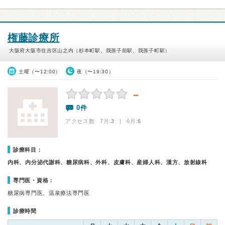
権藤診療所
大阪府大阪市住吉区山之内（杉本町駅、我孫子前駅、我孫子町駅）
土曜（〜12:00）
夜（〜19:30）
－
0件
アクセス数 7月:
3
| 6月:
6
診療科目：
内科、内分泌代謝科、糖尿病科、外科、皮膚科、産婦人科、漢方、放射線科
専門医・資格：
糖尿病専門医、温泉療法専門医
診療時間