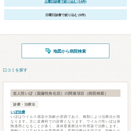
土曜日診療で絞り込む (14件)
日曜日診療で絞り込む (0件)
地図から病院検索
口コミを探す
老人性いぼ（脂漏性角化症）の関連項目（病院検索）
診療・治療法
いぼ治療
いぼはウイルス感染や加齢が原因であり、種類により治療法が異
なります。主に皮膚科での診療となります。ウイルス性いぼは保
険適用となることが多く、液体窒素療法や外用薬で治療します。
接触により広がるため早期発見・早期治療が大切です。加齢など