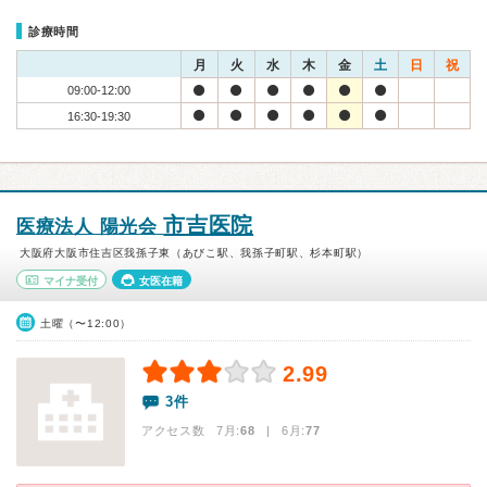
診療時間
月
火
水
木
金
土
日
祝
09:00-12:00
16:30-19:30
市吉医院
医療法人 陽光会
大阪府大阪市住吉区我孫子東（あびこ駅、我孫子町駅、杉本町駅）
マイナ受付
女医在籍
土曜（〜12:00）
2.99
3件
アクセス数 7月:
68
| 6月:
77