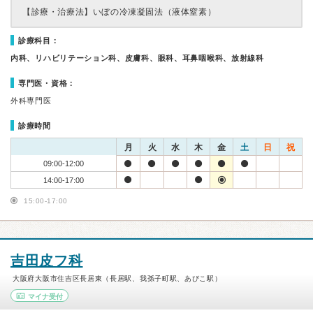
【診療・治療法】
いぼの冷凍凝固法（液体窒素）
診療科目：
内科、リハビリテーション科、皮膚科、眼科、耳鼻咽喉科、放射線科
専門医・資格：
外科専門医
診療時間
月
火
水
木
金
土
日
祝
09:00-12:00
14:00-17:00
15:00-17:00
吉田皮フ科
大阪府大阪市住吉区長居東（長居駅、我孫子町駅、あびこ駅）
マイナ受付