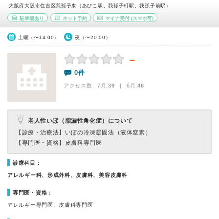
大阪府大阪市住吉区我孫子東（あびこ駅、我孫子町駅、我孫子前駅）
駐車場あり
ネット予約
マイナ受付
(スマホ可)
土曜（〜14:00）
夜（〜20:00）
－
0件
アクセス数 7月:
39
| 6月:
46
老人性いぼ（脂漏性角化症）について
【診療・治療法】
いぼの冷凍凝固法（液体窒素）
【専門医・資格】
皮膚科専門医
診療科目：
アレルギー科、形成外科、皮膚科、美容皮膚科
専門医・資格：
アレルギー専門医、皮膚科専門医