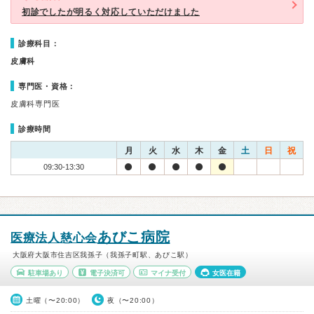
初診でしたが明るく対応していただけました
診療科目：
皮膚科
専門医・資格：
皮膚科専門医
診療時間
月
火
水
木
金
土
日
祝
09:30-13:30
あびこ病院
医療法人慈心会
大阪府大阪市住吉区我孫子（我孫子町駅、あびこ駅）
駐車場あり
電子決済可
マイナ受付
女医在籍
土曜（〜20:00）
夜（〜20:00）