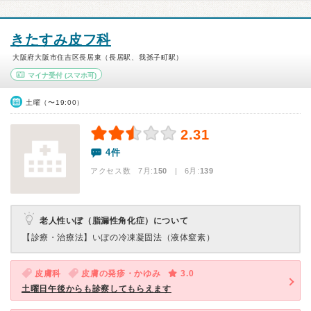
きたすみ皮フ科
大阪府大阪市住吉区長居東（長居駅、我孫子町駅）
マイナ受付
(スマホ可)
土曜（〜19:00）
2.31
4件
アクセス数 7月:
150
| 6月:
139
老人性いぼ（脂漏性角化症）について
【診療・治療法】
いぼの冷凍凝固法（液体窒素）
皮膚科
皮膚の発疹・かゆみ
3.0
土曜日午後からも診察してもらえます