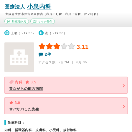
小泉内科
医療法人
大阪府大阪市住吉区南住吉（我孫子町駅、我孫子前駅、沢ノ町駅）
駐車場あり
マイナ受付
土曜（〜19:30）
夜（〜19:30）
3.11
2件
アクセス数 7月:
34
| 6月:
35
内科
3.5
昔ながらの町の病院
3.0
サバサバした先生
診療科目：
内科、循環器内科、皮膚科、小児科、放射線科