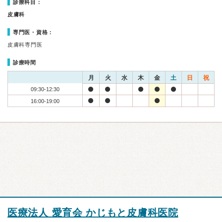
診療科目：
皮膚科
専門医・資格：
皮膚科専門医
診療時間
月
火
水
木
金
土
日
祝
09:30-12:30
16:00-19:00
医療法人 愛育会 かじもと皮膚科医院