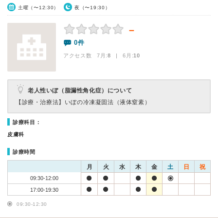
土曜（〜12:30）
夜（〜19:30）
－
0件
アクセス数 7月:
8
| 6月:
10
老人性いぼ（脂漏性角化症）について
【診療・治療法】
いぼの冷凍凝固法（液体窒素）
診療科目：
皮膚科
診療時間
月
火
水
木
金
土
日
祝
09:30-12:00
17:00-19:30
09:30-12:30