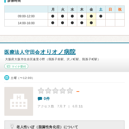
診療時間
月
火
水
木
金
土
日
祝
09:00-12:00
14:00-16:00
オりオノ病院
医療法人守田会
大阪府大阪市住吉区遠里小野（我孫子前駅、沢ノ町駅、我孫子町駅）
マイナ受付
土曜（〜12:00）
－
0件
アクセス数 7月:
7
| 6月:
11
老人性いぼ（脂漏性角化症）について