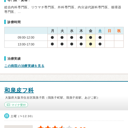
専門医・資格：
総合内科専門医、リウマチ専門医、外科専門医、内分泌代謝科専門医、循環器
専門医、…
診療時間
月
火
水
木
金
土
日
祝
09:00-12:00
13:00-17:00
治療実績
この病院の治療実績を見る
和泉皮フ科
大阪府大阪市住吉区我孫子西（我孫子町駅、我孫子前駅、あびこ駅）
マイナ受付
土曜（〜12:30）