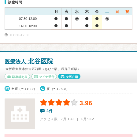
診療時間
月
火
水
木
金
土
日
祝
07:30-12:00
14:00-18:30
07:30-12:30
北谷医院
医療法人
大阪府大阪市住吉区苅田（あびこ駅、我孫子町駅）
駐車場あり
マイナ受付
女医在籍
土曜（〜11:30）
夜（〜19:30）
3.96
4件
アクセス数 7月:
130
| 6月:
112