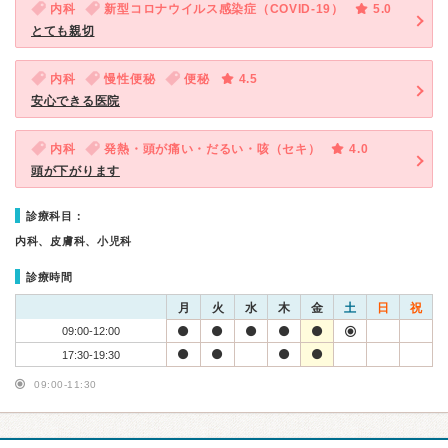
内科
新型コロナウイルス感染症（COVID-19）
5.0
とても親切
内科
慢性便秘
便秘
4.5
安心できる医院
内科
発熱・頭が痛い・だるい・咳（セキ）
4.0
頭が下がります
診療科目：
内科、皮膚科、小児科
診療時間
月
火
水
木
金
土
日
祝
09:00-12:00
17:30-19:30
09:00-11:30