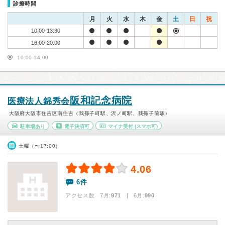
診療時間
月
火
水
木
金
土
日
祝
10:00-13:30
16:00-20:00
10:00-14:00
阪和記念病院
医療法人錦秀会
大阪府大阪市住吉区南住吉（我孫子町駅、沢ノ町駅、我孫子前駅）
駐車場あり
電子決済可
マイナ受付
(スマホ可)
土曜（〜17:00）
4.06
6件
アクセス数 7月:
971
| 6月:
990