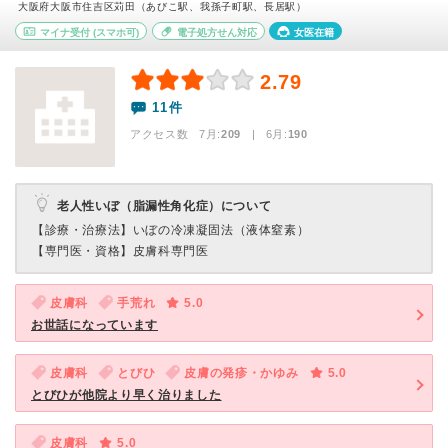
大阪府大阪市住吉区苅田（あびこ駅、我孫子町駅、長居駅）
マイナ受付
(スマホ可)
電子処方せん対応
女医在籍
2.79
11件
アクセス数 7月:
209
| 6月:
190
老人性いぼ（脂漏性角化症）について
【診療・治療法】
いぼの冷凍凝固法（液体窒素）
【専門医・資格】
皮膚科専門医
皮膚科
手荒れ
5.0
お世話になっています
皮膚科
とびひ
皮膚の発疹・かゆみ
5.0
とびひが他院より早く治りました
皮膚科
5.0