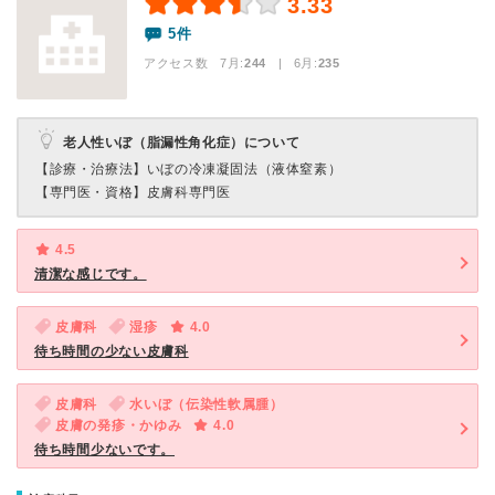
3.33
5件
アクセス数 7月:
244
| 6月:
235
老人性いぼ（脂漏性角化症）について
【診療・治療法】
いぼの冷凍凝固法（液体窒素）
【専門医・資格】
皮膚科専門医
4.5
清潔な感じです。
皮膚科
湿疹
4.0
待ち時間の少ない皮膚科
皮膚科
水いぼ（伝染性軟属腫）
皮膚の発疹・かゆみ
4.0
待ち時間少ないです。