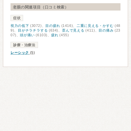
老眼の関連項目（口コミ検索）
症状
視力の低下
(3072)、
目の疲れ
(1416)、
二重に見える・かすむ
(48
9)、
目がチラチラする
(634)、
歪んで見える
(411)、
目の痛み
(23
07)、
頭が痛い
(6103)、
疲れ
(455)
診療・治療法
レーシック
(5)