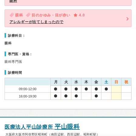
眼科
眼科
目のかゆみ・目が赤い
4.0
アレルギーが出てしまったので
診療科目：
眼科
専門医・資格：
眼科専門医
診療時間
月
火
水
木
金
土
日
祝
09:00-12:00
16:00-19:00
平山眼科
医療法人平山診療所
大阪府大阪市阿倍野区昭和町（南田辺駅、西田辺駅、昭和町駅）