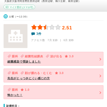
大阪府大阪市阿倍野区西田辺町（西田辺駅、鶴ケ丘駅、南田辺駅）
マイナ受付
(スマホ可)
土曜（〜12:30）
2.51
3件
アクセス数 7月:
113
| 6月:
133
眼科
細菌性結膜炎
涙が出る
3.0
細菌感染で受診しました
眼科
顔が腫れる・むくむ
3.0
先生がとっつきにくい感じの方
眼科
1.0
怖かった！
診療科目：