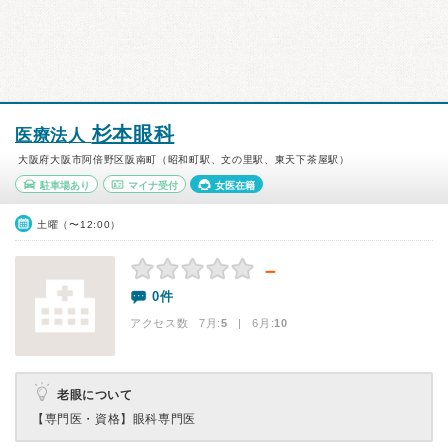
杉本眼科
医療法人
大阪府大阪市阿倍野区阪南町（昭和町駅、文の里駅、東天下茶屋駅）
駐車場あり
マイナ受付
女医在籍
土曜（〜12:00）
－
0件
アクセス数 7月:
5
| 6月:
10
老眼について
【専門医・資格】
眼科専門医