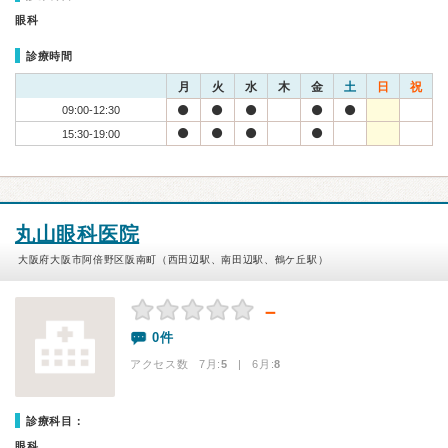
眼科
診療時間
月
火
水
木
金
土
日
祝
09:00-12:30
15:30-19:00
丸山眼科医院
大阪府大阪市阿倍野区阪南町（西田辺駅、南田辺駅、鶴ケ丘駅）
－
0件
アクセス数 7月:
5
| 6月:
8
診療科目：
眼科