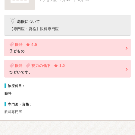
アクセス数 7月:
41
| 6月:
60
老眼について
【専門医・資格】
眼科専門医
眼科
4.5
子どもの
眼科
視力の低下
1.0
ひどいです。
診療科目：
眼科
専門医・資格：
眼科専門医