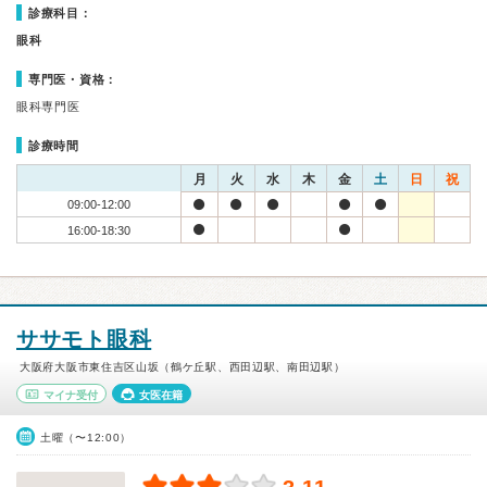
診療科目：
眼科
専門医・資格：
眼科専門医
診療時間
月
火
水
木
金
土
日
祝
09:00-12:00
16:00-18:30
ササモト眼科
大阪府大阪市東住吉区山坂（鶴ケ丘駅、西田辺駅、南田辺駅）
マイナ受付
女医在籍
土曜（〜12:00）