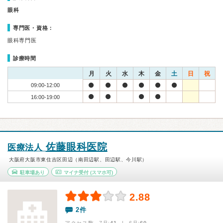
眼科
専門医・資格：
眼科専門医
診療時間
月
火
水
木
金
土
日
祝
09:00-12:00
16:00-19:00
佐藤眼科医院
医療法人
大阪府大阪市東住吉区田辺（南田辺駅、田辺駅、今川駅）
駐車場あり
マイナ受付
(スマホ可)
2.88
2件