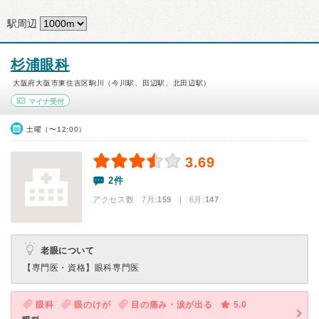
駅周辺
杉浦眼科
大阪府大阪市東住吉区駒川（今川駅、田辺駅、北田辺駅）
マイナ受付
土曜（〜12:00）
3.69
2件
アクセス数 7月:
159
| 6月:
147
老眼について
【専門医・資格】
眼科専門医
眼科
眼のけが
目の痛み・涙が出る
5.0