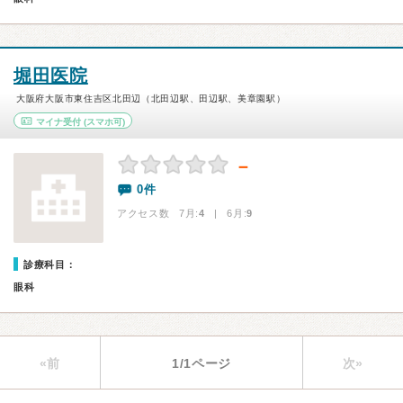
堀田医院
大阪府大阪市東住吉区北田辺（北田辺駅、田辺駅、美章園駅）
マイナ受付
(スマホ可)
－
0件
アクセス数 7月:
4
| 6月:
9
診療科目：
眼科
«前
1/1ページ
次»