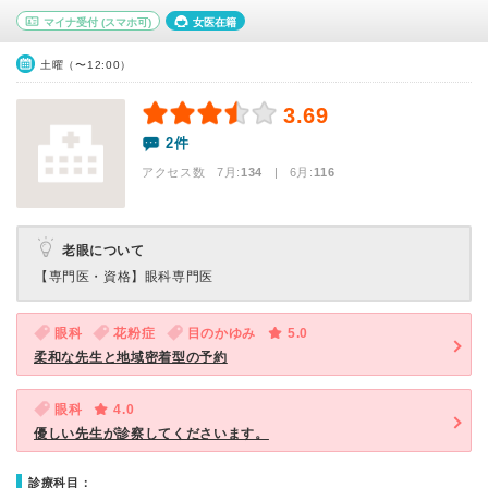
マイナ受付
(スマホ可)
女医在籍
土曜（〜12:00）
3.69
2件
アクセス数 7月:
134
| 6月:
116
老眼について
【専門医・資格】
眼科専門医
眼科
花粉症
目のかゆみ
5.0
柔和な先生と地域密着型の予約
眼科
4.0
優しい先生が診察してくださいます。
診療科目：