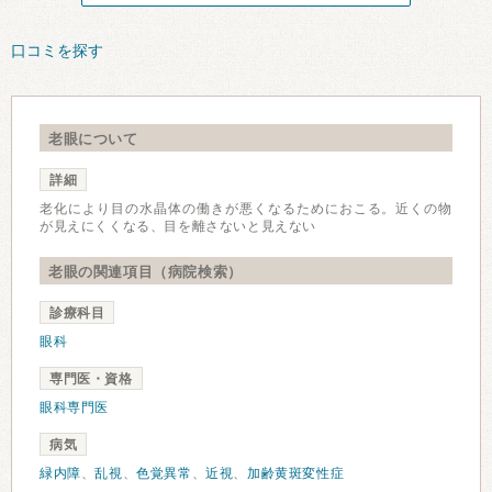
口コミを探す
老眼について
詳細
老化により目の水晶体の働きが悪くなるためにおこる。近くの物
が見えにくくなる、目を離さないと見えない
老眼の関連項目（病院検索）
診療科目
眼科
専門医・資格
眼科専門医
病気
緑内障
、
乱視
、
色覚異常
、
近視
、
加齢黄斑変性症