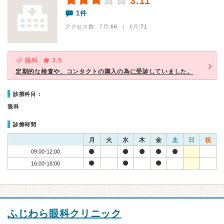
3.11
1件
アクセス数 7月:
66
| 6月:
71
眼科
3.5
定期的な検査や、コンタクトの購入の為に受診していました。
診療科目：
眼科
診療時間
月
火
水
木
金
土
日
祝
09:00-12:00
16:00-18:00
ふじわら眼科クリニック