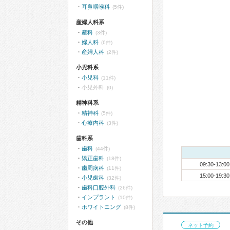
耳鼻咽喉科
(5件)
産婦人科系
産科
(3件)
婦人科
(6件)
産婦人科
(2件)
小児科系
小児科
(11件)
小児外科
(0)
精神科系
精神科
(5件)
心療内科
(3件)
歯科系
歯科
(44件)
矯正歯科
(18件)
09:30-13:00
歯周病科
(11件)
15:00-19:30
小児歯科
(32件)
歯科口腔外科
(26件)
インプラント
(10件)
ホワイトニング
(8件)
その他
ネット予約