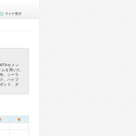
マイナ受付
MTAセメン
テムを用いた
布、シーラ
ク、ハイブ
ボンド、ダ
日
祝