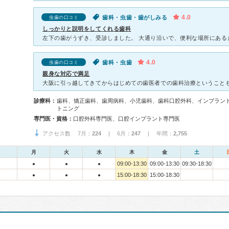
4.0
歯科・虫歯・歯がしみる
虫歯の口コミ
しっかりと説明をしてくれる歯科
4.0
歯科・虫歯
虫歯の口コミ
親身な対応で満足
診療科：
歯科、矯正歯科、歯周病科、小児歯科、歯科口腔外科、インプラン
トニング
専門医・資格：
口腔外科専門医、口腔インプラント専門医
アクセス数 7月：
224
| 6月：
247
| 年間：
2,755
月
火
水
木
金
土
09:00-13:30
09:00-13:30
09:30-18:30
●
●
●
15:00-18:30
15:00-18:30
●
●
●