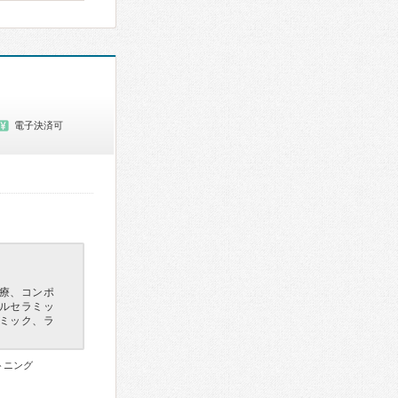
電子決済可
療、コンポ
ルセラミッ
ミック、ラ
トニング