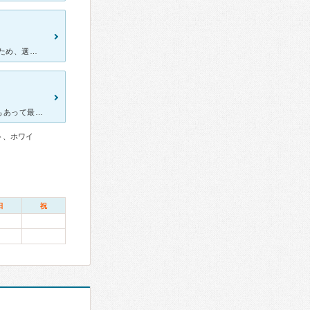
左下の歯がうずき、受診しました。 大通り沿いで、便利な場所にあるため、選びました。思っていたよりもこじんまりとした待合室でしたが、診察室の中は広くきれいでした。 診察し、虫歯の治療に移りましたが、
大阪に引っ越してきてからはじめての歯医者での歯科治療ということもあって最初は不安でしかなかったです。以前と同じように親身な歯医者さんと出会えるかで不安に。 そんななか、そこそこ近所にあったかきうち歯
ト、ホワイ
日
祝