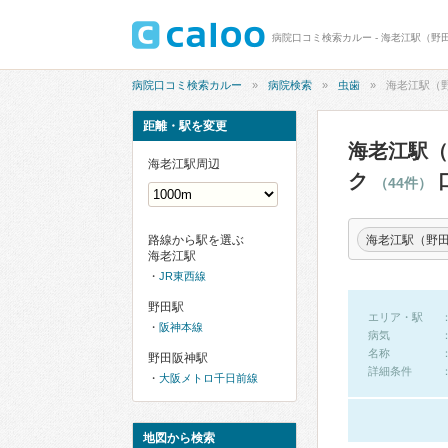
病院口コミ検索カルー
病院検索
虫歯
海老江駅（
距離・駅を変更
海老江駅（
海老江駅周辺
ク
（44件）
海老江駅（野
路線から駅を選ぶ
海老江駅
JR東西線
野田駅
エリア・駅
阪神本線
病気
名称
野田阪神駅
詳細条件
大阪メトロ千日前線
地図から検索