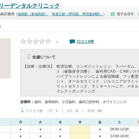
リーデンタルクリニック
福島区鷺洲（
福島駅（新福島駅）
、
海老江駅（野田駅、野田阪神駅）
）
電子決済可
0）
－
口コミ0件
虫歯について
【診療・治療法】
根管治療、コンポジットレジン、ラバーダム、
ト（歯髄保存治療）、歯科用CAD・CAMシス
ハイブリッドレジンによる歯冠補綴、フッ素塗
ント、オールセラミック、ジルコニアセラミッ
リットセラミック、ラミネートべニア、メタル
イレクトボンディング
診療科：
歯科、歯周病科、小児歯科、歯科口腔外科、ホワイトニング
アクセス数 7月：
7
| 6月：
9
| 年間：
60
月
火
水
木
金
土
09:00-12:00
●
●
●
●
13:00-16:00
●
●
●
●