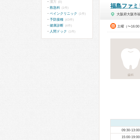
漢方
(0)
福島ファミ
救急科
(1件)
ペインクリニック
(1件)
大阪府大阪市
予防接種
(43件)
健康診断
(4件)
土曜（〜16:0
人間ドック
(1件)
歯科
09:30-13:00
15:00-19:00