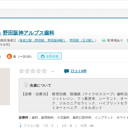
野田阪神アルプス歯科
会
福島区海老江（
海老江駅（野田駅、野田阪神駅）
、
野田駅（玉川駅）
）
駐車場あり
マホ可)
女医在籍
0）
夜（〜20:00）
－
口コミ0件
虫歯について
【診療・治療法】
根管治療、顕微鏡（マイクロスコープ）歯科治
ジットレジン、フッ素塗布、シーラント、オー
ク、ジルコニアセラミック、ハイブリットセラ
ミネートべニア、メタルボンド
診療科：
歯科、歯周病科、小児歯科、歯科口腔外科、インプラント、ホワイ
アクセス数 7月：
7
| 6月：
9
| 年間：
94