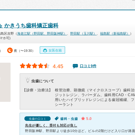
かきうち歯科矯正歯科
会
福島区吉野（
海老江駅（野田駅、野田阪神駅）
、
野田駅（玉川駅）
、
福島駅（新福島駅）
）
マホ可)
女医在籍
0）
夜（〜19:30）
4.45
口コミ9件
虫歯について
【診療・治療法】
根管治療、顕微鏡（マイクロスコープ）歯科治
ジットレジン、ラバーダム、歯科用CAD・CA
用いたハイブリッドレジンによる歯冠補綴、フ
シーラント
5.0
歯科・虫歯
虫歯の口コミ
先生が優しく、受付も対応が良し