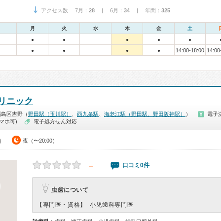
アクセス数 7月：
28
| 6月：
34
| 年間：
325
月
火
水
木
金
土
●
●
●
●
●
14:00-18:00
14:00
●
●
●
●
リニック
福島区吉野（
野田駅（玉川駅）
、
西九条駅
、
海老江駅（野田駅、野田阪神駅）
）
電子
マホ可)
電子処方せん対応
0）
夜（〜20:00）
－
口コミ0件
虫歯について
【専門医・資格】
小児歯科専門医