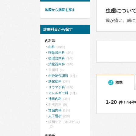
地図から病院を探す
虫歯につい
歯が痛い、歯に
診療科目から探す
内科系
内科
(35件)
呼吸器内科
(4件)
循環器内科
(9件)
消化器内科
(9件)
胃腸科
(0)
内分泌代謝科
(4件)
糖尿病科
(3件)
標準
リウマチ科
(6件)
アレルギー科
(6件)
神経内科
(3件)
1-20
件 / 44
血液内科
(0)
腎臓内科
(1件)
人工透析
(2件)
緩和ケア（ホスピス）
(0)
外科系