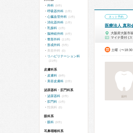
外科
(9件)
呼吸器外科
(1件)
心臓血管外科
(1件)
ネット予約
消化器外科
(1件)
医療法人 真和
乳腺科
(1件)
大阪府大阪市
脳神経外科
(4件)
マイナ受付 (ス
整形外科
(11件)
形成外科
(5件)
土曜（〜18:3
美容外科
(0)
リハビリテーション科
(21件)
皮膚科系
皮膚科
(9件)
美容皮膚科
(2件)
泌尿器科・肛門科系
泌尿器科
(2件)
歯科
肛門科
(1件)
性病科
(0)
眼科系
眼科
(9件)
耳鼻咽喉科系