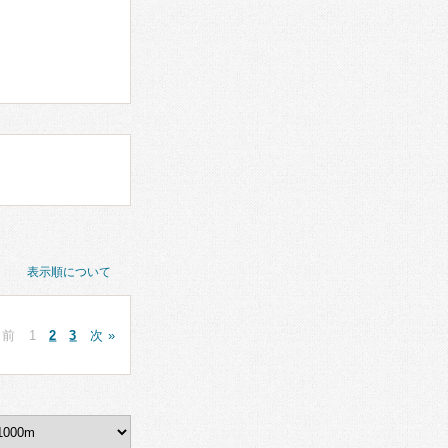
表示順について
 前
1
2
3
次 »