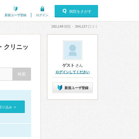
病院をさがす
新規ユーザ登録
ログイン
182,148
病院・
264,127
口コミ
・クリニッ
ゲスト
さん
ログインしてください
新規ユーザ登録
絞り込み »