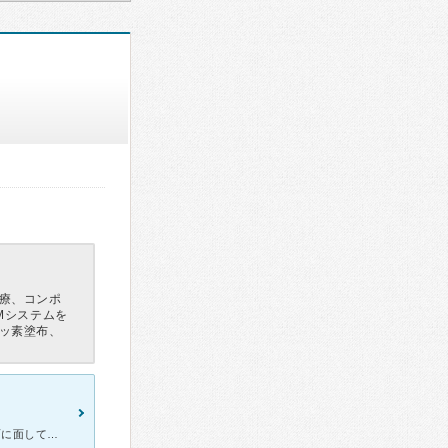
療、コンポ
Mシステムを
ッ素塗布、
野田阪神駅、野田駅より徒歩10分ほど。ビルの2階だけど入り口が路面に面しておらず、路地を曲がったところに入り口がありエレベーターor階段で2階へいくことになります。 基本的な歯の掃除（歯石取り）