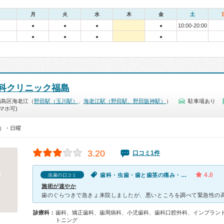
月
火
水
木
金
土
10:00-20:00
●
●
●
●
●
●
●
●
科クリニック福島
福島区海老江（
野田駅（玉川駅）
、
海老江駅（野田駅、野田阪神駅）
）
駐車場あり
マホ可)
0）・日曜
3.20
口コミ1件
4.0
歯科・虫歯・歯と歯茎の痛み・腫れ・出血
虫歯の口コミ
施術が速やか
診療科：
歯科、矯正歯科、歯周病科、小児歯科、歯科口腔外科、インプラン
トニング