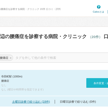
の腰痛症を診察する病院・クリニック 20件 口コミ・評判
Calooとは
周辺の腰痛症を診察する病院・クリニック
口
（20件）
×
腰痛症
寺田町駅 (1000m)
腰痛症
条件変更・
なし
なし (曜日や時間帯を指定できます)
土曜日診療で絞り込む (18件)
日曜日診療で絞り込む (0件)