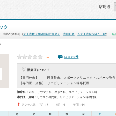
駅周辺
ック
天王寺区北河堀町（
天王寺駅（大阪阿部野橋駅）
、
寺田町駅
、
四天王寺前夕陽ヶ丘駅
）
0）
－
口コミ0件
腰痛症について
【専門外来】
腰痛外来、スポーツクリニック・スポーツ整形
【専門医・資格】
リハビリテーション科専門医
診療科：
内科、リウマチ科、整形外科、リハビリテーション科
専門医・資格：
リウマチ専門医、リハビリテーション科専門医
アクセス数 7月：
7
| 6月：
6
| 年間：
64
月
火
水
木
金
土