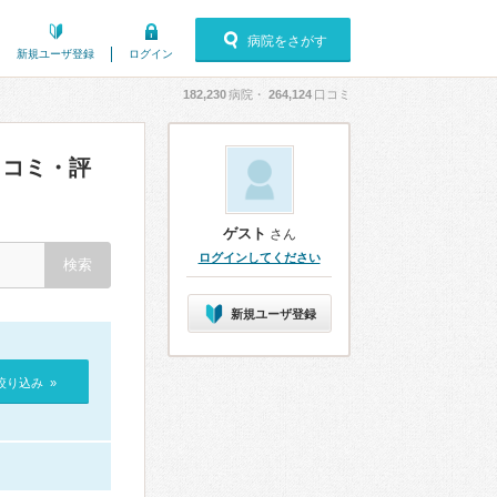
病院をさがす
新規ユーザ登録
ログイン
182,230
病院・
264,124
口コミ
コミ・評
ゲスト
さん
ログインしてください
新規ユーザ登録
絞り込み »