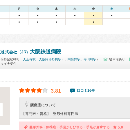
月
火
水
木
金
土
●
●
●
●
●
●
●
●
●
●
大阪鉄道病院
株式会社（JR)
阿倍野区松崎町（
天王寺駅（大阪阿部野橋駅）
、
阿倍野駅
、
寺田町駅
）
駐車場あり
マイナ受付
3.81
口コミ16件
腰痛症について
【専門医・資格】
整形外科専門医
整形外科・頸椎症・手足がしびれる・手足が麻痺する
5.0