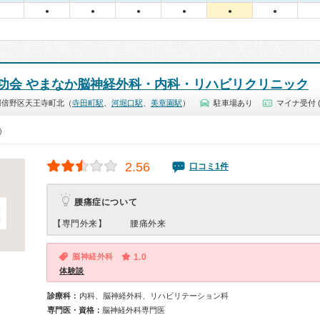
●
●
●
●
●
●
功会 やまなか脳神経外科・内科・リハビリクリニック
阿倍野区天王寺町北（
寺田町駅
、
河堀口駅
、
美章園駅
）
駐車場あり
マイナ受付 
0）
2.56
口コミ1件
腰痛症について
【専門外来】
腰痛外来
脳神経外科
1.0
体験談
診療科：
内科、脳神経外科、リハビリテーション科
専門医・資格：
脳神経外科専門医