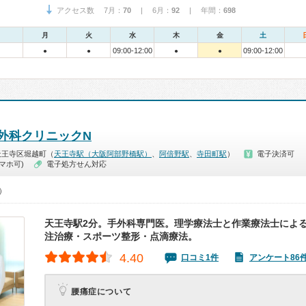
アクセス数 7月：
70
| 6月：
92
| 年間：
698
月
火
水
木
金
土
09:00-12:00
09:00-12:00
●
●
●
●
外科クリニックN
天王寺区堀越町（
天王寺駅（大阪阿部野橋駅）
、
阿倍野駅
、
寺田町駅
）
電子決済可
マホ可)
電子処方せん対応
5）
天王寺駅2分。手外科専門医。理学療法士と作業療法士によ
注治療・スポーツ整形・点滴療法。
4.40
口コミ1件
アンケート86
腰痛症について