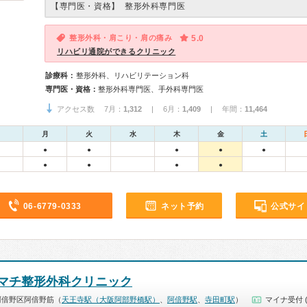
【専門医・資格】
整形外科専門医
整形外科・肩こり・肩の痛み
5.0
リハビリ通院ができるクリニック
診療科：
整形外科、リハビリテーション科
専門医・資格：
整形外科専門医、手外科専門医
アクセス数 7月：
1,312
| 6月：
1,409
| 年間：
11,464
月
火
水
木
金
土
●
●
●
●
●
●
●
●
●
06-6779-0333
ネット予約
公式サイ
マチ整形外科クリニック
阿倍野区阿倍野筋（
天王寺駅（大阪阿部野橋駅）
、
阿倍野駅
、
寺田町駅
）
マイナ受付 