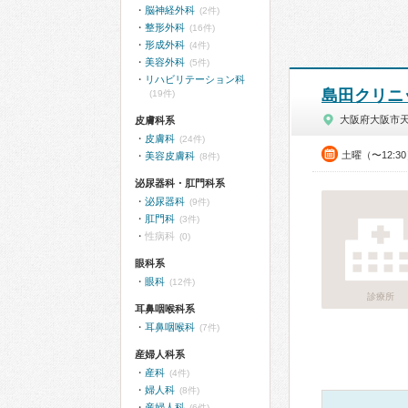
脳神経外科
(2件)
整形外科
(16件)
形成外科
(4件)
美容外科
(5件)
リハビリテーション科
島田クリニ
(19件)
大阪府大阪市
皮膚科系
皮膚科
(24件)
土曜（〜12:3
美容皮膚科
(8件)
泌尿器科・肛門科系
泌尿器科
(9件)
肛門科
(3件)
性病科
(0)
眼科系
眼科
(12件)
診療所
耳鼻咽喉科系
耳鼻咽喉科
(7件)
産婦人科系
産科
(4件)
婦人科
(8件)
産婦人科
(6件)