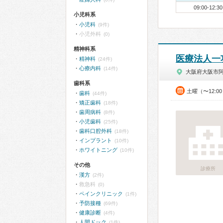
09:00-12:30
小児科系
小児科
(9件)
小児外科
(0)
精神科系
医療法人一
精神科
(24件)
心療内科
(14件)
大阪府大阪市
歯科系
土曜（〜12:0
歯科
(44件)
矯正歯科
(18件)
歯周病科
(8件)
小児歯科
(25件)
歯科口腔外科
(18件)
インプラント
(10件)
ホワイトニング
(10件)
その他
診療所
漢方
(2件)
救急科
(0)
ペインクリニック
(1件)
予防接種
(69件)
健康診断
(4件)
人間ドック
(1件)