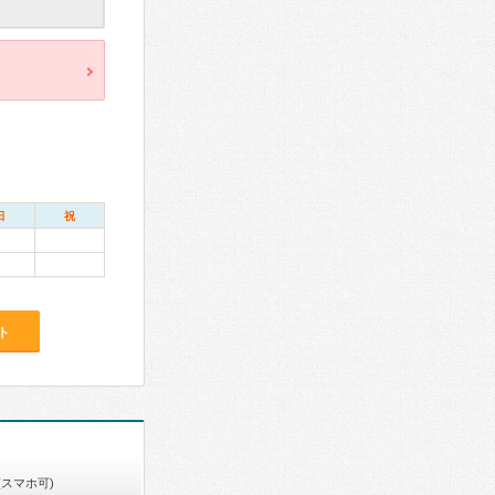
日
祝
ト
(スマホ可)