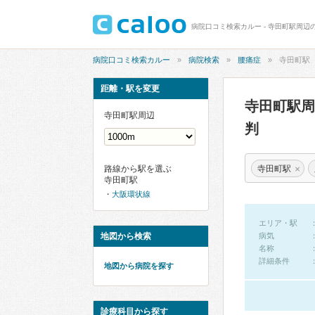
病院口コミ検索カルー - 寺田町駅周辺
病院口コミ検索カルー
病院検索
腰痛症
寺田町駅
距離・駅を変更
寺田町駅
寺田町駅周辺
判
×
寺田町駅
路線から駅を選ぶ
寺田町駅
大阪環状線
エリア・駅
地図から検索
病気
名称
詳細条件
地図から病院を探す
診療科目から探す