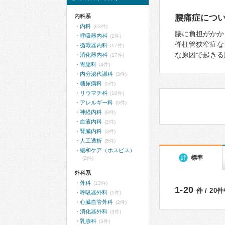
内科系
腰痛症につ
内科
(63件)
腰に負担がかか
呼吸器内科
(2件)
脊柱管狭窄症な
循環器内科
(17件)
な原因で起きる
消化器内科
(17件)
胃腸科
(4件)
内分泌代謝科
(3件)
糖尿病科
(5件)
リウマチ科
(10件)
アレルギー科
(9件)
神経内科
(9件)
血液内科
(2件)
腎臓内科
(3件)
人工透析
(5件)
緩和ケア（ホスピス）
標準
(2件)
外科系
外科
(13件)
1-20
件 / 20
呼吸器外科
(1件)
心臓血管外科
(2件)
消化器外科
(3件)
乳腺科
(3件)