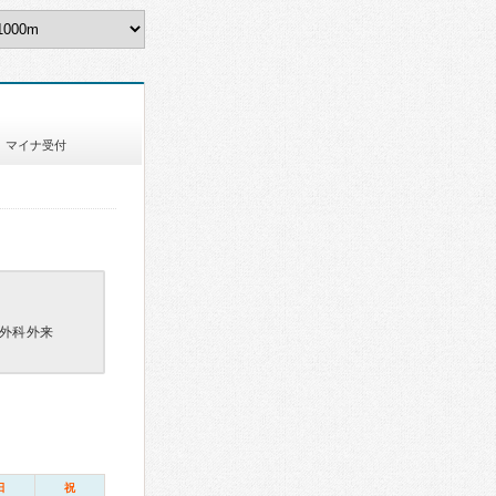
マイナ受付
外科外来
日
祝