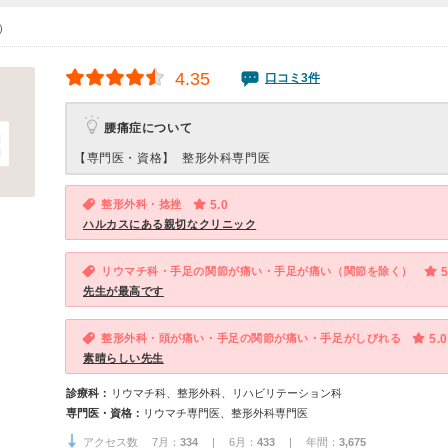
0）
4.35
口コミ3件
腰痛症について
【専門医・資格】
整形外科専門医
整形外科・捻挫
5.0
ハルカスにある親切なクリニック
リウマチ科・手足の関節が痛い・手足が痛い（関節を除く）
5
先生が最高です
整形外科・頭が痛い・手足の関節が痛い・手足がしびれる
5.0
素晴らしい先生
診療科：
リウマチ科、整形外科、リハビリテーション科
専門医・資格：
リウマチ専門医、整形外科専門医
アクセス数 7月：
334
| 6月：
433
| 年間：
3,675