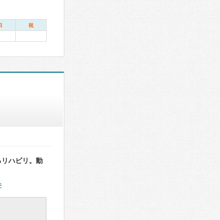
日
祝
るリハビリ。動
件