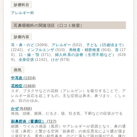
診療科目
アレルギー科
耳鼻咽喉科の関連項目（口コミ検索）
診療内容
耳・鼻・のど
(3099)、
アレルギー
(502)、
子ども（15歳頃まで）
(2242)、
インフルエンザ
(510)、
再検査・精密検査
(916)、
首
(17
0)、
口・歯・顎
(371)、
婦人科系の診療（生理不順など）
(429
9)、
全身症状
(1162)、
けが
(979)
病気
中耳炎
(1034)
花粉症
(1666)
スギ、ブタクサなどの花粉（アレルゲン）を吸引することで、ア
レルギー反応を起こすもの。主な症状は鼻水、鼻づまり、くしゃ
み、目のかゆみ。
かぜ
(6468)
発熱、頭痛、腹痛、だるさ、咳、吐き気、下痢などの症状がでる
副鼻腔炎（蓄膿症）
(727)
細菌・ウイルス感染（風邪）やアレルギーが原因となり、鼻の通
り道（鼻腔）と繋がる空洞「副鼻腔」の炎症悪化により膿が溜ま
り発症する。黄色い粘性鼻水、のどに落ちて咳や痰がでる、嫌な