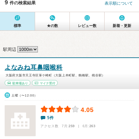
9
件の検索結果
表示順について
標準
★の数
レビュー数
新着・更新
駅周辺
よなみね耳鼻咽喉科
大阪府大阪市天王寺区筆ケ崎町（大阪上本町駅、鶴橋駅、桃谷駅）
駐車場あり
マイナ受付
土曜（〜12:00）
4.05
5件
アクセス数 7月:
259
| 6月:
263