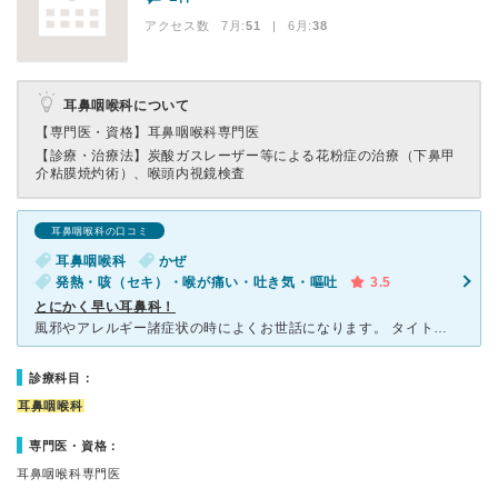
アクセス数 7月:
51
| 6月:
38
耳鼻咽喉科について
【専門医・資格】
耳鼻咽喉科専門医
【診療・治療法】
炭酸ガスレーザー等による花粉症の治療（下鼻甲
介粘膜焼灼術）、喉頭内視鏡検査
耳鼻咽喉科の口コミ
耳鼻咽喉科
かぜ
発熱・咳（セキ）・喉が痛い・吐き気・嘔吐
3.5
とにかく早い耳鼻科！
風邪やアレルギー諸症状の時によくお世話になります。 タイトルの「とにかく早い耳鼻科」ですが、待合いから診察まで、また診察時間も本当に早いです。 手抜きとかではなく、先生は優しくて丁寧に診て下さいま
診療科目：
耳鼻咽喉科
専門医・資格：
耳鼻咽喉科専門医