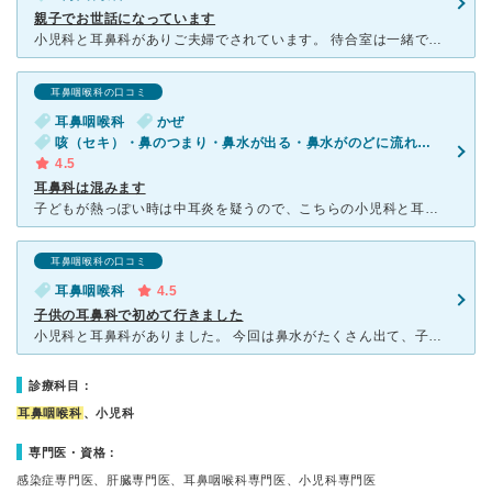
親子でお世話になっています
小児科と耳鼻科がありご夫婦でされています。 待合室は一緒で両方見て欲しい時など一度に済むのでとても助かります。 いつも混んでいますが子どもが多い時間帯などは待合室でドラえもんやアンパンマンなど
耳鼻咽喉科の口コミ
耳鼻咽喉科
かぜ
咳（セキ）・鼻のつまり・鼻水が出る・鼻水がのどに流れる・後鼻漏
4.5
耳鼻科は混みます
子どもが熱っぽい時は中耳炎を疑うので、こちらの小児科と耳鼻科のセットで受診するようにしています。 小児科も耳鼻科も予約がとれないため、朝イチに並ぶと待ち時間が少ないです。 小児科はすぐに順番が回っ
耳鼻咽喉科の口コミ
耳鼻咽喉科
4.5
子供の耳鼻科で初めて行きました
小児科と耳鼻科がありました。 今回は鼻水がたくさん出て、子供が寝る時もつらそうだったので耳鼻科で鼻水を吸う機械で吸ってもらいたくて行きました。 天王寺区内の耳鼻科を調べていたのですが、子供が女医さ
診療科目：
耳鼻咽喉科
、小児科
専門医・資格：
感染症専門医、肝臓専門医、耳鼻咽喉科専門医、小児科専門医