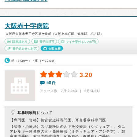
大阪赤十字病院
大阪府大阪市天王寺区筆ケ崎町（大阪上本町駅、鶴橋駅、桃谷駅）
駐車場あり
電子決済可
マイナ受付
(スマホ可)
電子処方せん対応
女医在籍
朝（8:30〜）・夜（〜22:00）
3.20
58件
アクセス数 7月:
2,943
| 6月:
3,512
耳鼻咽喉科について
【専門医・資格】
気管食道科専門医、耳鼻咽喉科専門医
【診療・治療法】
スギ花粉症の舌下免疫療法（シダキュア）、ダニ
アレルギー性鼻炎の舌下免疫療法（ミティキュア・アシテア）、鼓
室形成手術、喉頭内視鏡検査、副鼻腔炎（蓄膿症）の手術