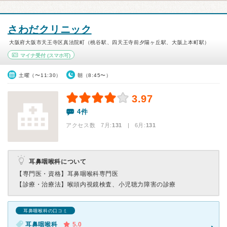
さわだクリニック
大阪府大阪市天王寺区真法院町（桃谷駅、四天王寺前夕陽ヶ丘駅、大阪上本町駅）
マイナ受付
(スマホ可)
土曜（〜11:30）
朝（8:45〜）
3.97
4件
アクセス数 7月:
131
| 6月:
131
耳鼻咽喉科について
【専門医・資格】
耳鼻咽喉科専門医
【診療・治療法】
喉頭内視鏡検査、小児聴力障害の診療
耳鼻咽喉科の口コミ
耳鼻咽喉科
5.0