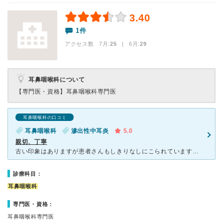
3.40
1件
アクセス数 7月:
25
| 6月:
29
耳鼻咽喉科について
【専門医・資格】
耳鼻咽喉科専門医
耳鼻咽喉科の口コミ
耳鼻咽喉科
滲出性中耳炎
5.0
親切、丁寧
古い印象はありますが患者さんもしきりなしにこられています。こちらの受付の方、看護師さん、先生どの方も丁寧で優しい方ばかりです。わからないことも先生は親身になり教えてくださいますし近所の方は是非行って欲
診療科目：
耳鼻咽喉科
専門医・資格：
耳鼻咽喉科専門医