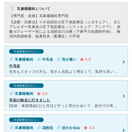
耳鼻咽喉科について
【専門医・資格】
耳鼻咽喉科専門医
【診療・治療法】
スギ花粉症の舌下免疫療法（シダキュア）、ダニ
アレルギー性鼻炎の舌下免疫療法（ミティキュア・アシテア）、炭
酸ガスレーザー等による花粉症の治療（下鼻甲介粘膜焼灼術）、喉
頭内視鏡検査、副鼻腔炎（蓄膿症）の手術
耳鼻咽喉科の口コミ
耳鼻咽喉科
中耳炎
耳が痛い
5.0
中耳炎
先生もスタッフの方も、皆さん元気よく明るくて、気持ち良い印象です。 中耳炎や、耳掃除で、いつもお世話になってます。 診察室は広々してて、圧迫感がなく、両サイドにカメラがあり、自分自身で耳の
耳鼻咽喉科の口コミ
耳鼻咽喉科
5.0
耳垢の除去に行きました
[症状・来院理由] ひと月ほどずっと耳がかゆくて、自分での耳かきではどうにもならなかったため、耳垢の除去をしてもらいに行きました。自己診断では、綿棒での耳そうじを繰り返しため、耳垢が奥に詰まってしま
耳鼻咽喉科の口コミ
耳鼻咽喉科
花粉症
目のかゆみ
4.0