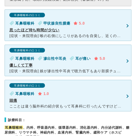
耳鼻咽喉科の口コミ
耳鼻咽喉科
甲状腺良性腫瘍
5.0
思ったほど待ち時間が少ない
[症状・来院理由] 喉の右側にしこりがあるのを自覚し、近くのかかりつけの先生に診てもらった所、市民病院でＭＲＩ検査を勧められました。その結果、腫瘍があることが分かり、精密検査を含め日赤病院を紹介して
耳鼻咽喉科の口コミ
耳鼻咽喉科
滲出性中耳炎
耳が痛い
5.0
優しくて丁寧
[症状・来院理由] 娘が滲出性中耳炎で聴力低下もあり鼓膜チューブ留置目的で紹介してもらいました。大阪市内で日赤の耳鼻科の腕はとても良いと評判の様で、紹介するなら日赤にするよともともとかかっていた病院
耳鼻咽喉科の口コミ
耳鼻咽喉科
1.0
頭痛
こことは違う脳外科の紹介状もって耳鼻科に行ったんですけど、紹介状の内容ミスでめまいと書いてたらしく頭痛なんですけどと言うと、えっうちでは頭痛は無理なんでとまぁついでなんで鼻詰まりと鼻のかさぶたと耳掃除
診療科目：
耳鼻咽喉科
、内科、呼吸器内科、循環器内科、消化器内科、内分泌代謝科、糖
尿病科、リウマチ科、神経内科、血液内科、腎臓内科、緩和ケア（ホスピ