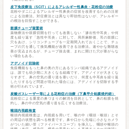
皮下免疫療法（SCIT）によるアレルギー性鼻炎・花粉症の治療
花粉やダニによるアレルギー性鼻炎の症状を改善するための注射
による治療法。対症療法とは異なり即効性はないが、アレルギー
の根治を目指すことができる。
鼓膜チューブ留置術
薬物療法や鼓膜切開を行っても改善しない「滲出性中耳炎」や何
度も繰り返す「急性中耳炎」に対して、局所麻酔後、耳の鼓膜に
穴をあけ、シリコンチューブを一定期間入れておくことで、チュ
ーブの穴を通して換気機能が改善できる治療法。速やかな難聴改
善が見込まれるが、チューブ抜去後、まれに開けた穴が塞がらな
い場合もある。
アデノイド切除術
免疫機能をもった鼻の奥の方にあるリンパ組織であるアデノイド
は、誰でも幼少期に大きくなる組織です。アデノイドが大きくな
りすぎて、鼻の空気の通り道を塞いだり、何度も中耳炎を繰り返
したりするなど問題が現れた場合には、アデノイドを切除する手
術が行われています。
炭酸ガスレーザー等による花粉症の治療（下鼻甲介粘膜焼灼術）
花粉症による重度の鼻づまりの解消を目的として、鼻の粘膜を焼
灼し、鼻の中の空気の通り道を広くする治療法。
喉頭内視鏡検査
喉頭内視鏡検査は、内視鏡を用いて、喉の中（咽頭・喉頭）とそ
の周辺の状態を調べる検査です。鼻や口から先端に小さなカメラ
がついた細い管（ファイバースコープ）を挿入し、咽頭や喉頭の