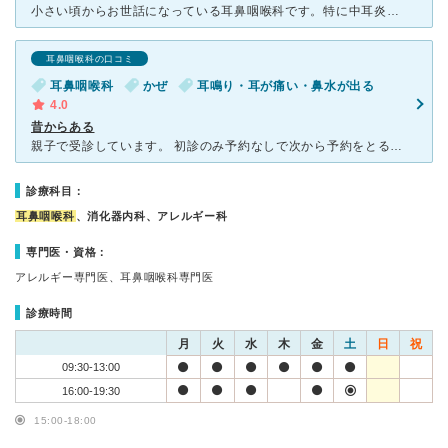
小さい頃からお世話になっている耳鼻咽喉科です。特に中耳炎や喉の炎症の治療に強い印象で、耳や鼻の奥を撮影できるスコープやレントゲンも設置してあります。また、喉の吸引器があって、診察後に3分ほど使うことが
耳鼻咽喉科の口コミ
耳鼻咽喉科
かぜ
耳鳴り・耳が痛い・鼻水が出る
4.0
昔からある
親子で受診しています。 初診のみ予約なしで次から予約をとることができます。予約なしでも30分ほどで受診することができました。遅い時間まで開院しており、通いやすいです。 先生はおじいちゃん先生で
診療科目：
耳鼻咽喉科
、消化器内科、アレルギー科
専門医・資格：
アレルギー専門医、耳鼻咽喉科専門医
診療時間
月
火
水
木
金
土
日
祝
09:30-13:00
16:00-19:30
15:00-18:00