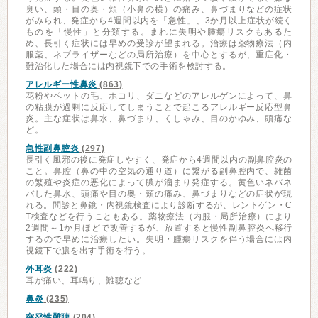
臭い、頭・目の奥・頬（小鼻の横）の痛み、鼻づまりなどの症状
がみられ、発症から4週間以内を「急性」、3か月以上症状が続く
ものを「慢性」と分類する。まれに失明や腫瘍リスクもあるた
め、長引く症状には早めの受診が望まれる。治療は薬物療法（内
服薬、ネブライザーなどの局所治療）を中心とするが、重症化・
難治化した場合には内視鏡下での手術を検討する。
アレルギー性鼻炎
(863)
花粉やペットの毛、ホコリ、ダニなどのアレルゲンによって、鼻
の粘膜が過剰に反応してしまうことで起こるアレルギー反応型鼻
炎。主な症状は鼻水、鼻づまり、くしゃみ、目のかゆみ、頭痛な
ど。
急性副鼻腔炎
(297)
長引く風邪の後に発症しやすく、発症から4週間以内の副鼻腔炎の
こと。鼻腔（鼻の中の空気の通り道）に繋がる副鼻腔内で、雑菌
の繁殖や炎症の悪化によって膿が溜まり発症する。黄色いネバネ
バした鼻水、頭痛や目の奥・頬の痛み、鼻づまりなどの症状が現
れる。問診と鼻鏡・内視鏡検査により診断するが、レントゲン・C
T検査などを行うこともある。薬物療法（内服・局所治療）により
2週間～1か月ほどで改善するが、放置すると慢性副鼻腔炎へ移行
するので早めに治療したい。失明・腫瘍リスクを伴う場合には内
視鏡下で膿を出す手術を行う。
外耳炎
(222)
耳が痛い、耳鳴り、難聴など
鼻炎
(235)
突発性難聴
(204)