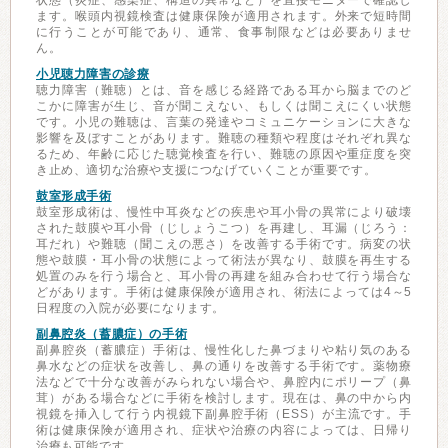
状態（炎症、感染症、構造の異常など）を直接モニターで確認し
ます。喉頭内視鏡検査は健康保険が適用されます。外来で短時間
に行うことが可能であり、通常、食事制限などは必要ありませ
ん。
小児聴力障害の診療
聴力障害（難聴）とは、音を感じる経路である耳から脳までのど
こかに障害が生じ、音が聞こえない、もしくは聞こえにくい状態
です。小児の難聴は、言葉の発達やコミュニケーションに大きな
影響を及ぼすことがあります。難聴の種類や程度はそれぞれ異な
るため、年齢に応じた聴覚検査を行い、難聴の原因や重症度を突
き止め、適切な治療や支援につなげていくことが重要です。
鼓室形成手術
鼓室形成術は、慢性中耳炎などの疾患や耳小骨の異常により破壊
された鼓膜や耳小骨（じしょうこつ）を再建し、耳漏（じろう：
耳だれ）や難聴（聞こえの悪さ）を改善する手術です。病変の状
態や鼓膜・耳小骨の状態によって術法が異なり、鼓膜を再生する
処置のみを行う場合と、耳小骨の再建を組み合わせて行う場合な
どがあります。手術は健康保険が適用され、術法によっては4～5
日程度の入院が必要になります。
副鼻腔炎（蓄膿症）の手術
副鼻腔炎（蓄膿症）手術は、慢性化した鼻づまりや粘り気のある
鼻水などの症状を改善し、鼻の通りを改善する手術です。薬物療
法などで十分な改善がみられない場合や、鼻腔内にポリープ（鼻
茸）がある場合などに手術を検討します。現在は、鼻の中から内
視鏡を挿入して行う内視鏡下副鼻腔手術（ESS）が主流です。手
術は健康保険が適用され、症状や治療の内容によっては、日帰り
治療も可能です。