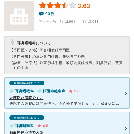
3.63
45件
アクセス数 7月:
2,963
| 6月:
3,048
耳鼻咽喉科について
【専門医・資格】
耳鼻咽喉科専門医
【専門外来】
めまい専門外来、難聴専門外来
【診療・治療法】
鼓室形成手術、喉頭内視鏡検査、副鼻腔炎（蓄膿
症）の手術
耳鼻咽喉科の口コミ
耳鼻咽喉科
顔面神経麻痺
5.0
大変良い病院です。
他院での診察に疑問を持ち、予約外で受診しました。紹介状に不備がありましたが、受付の方が丁寧に対応してくださり受診できました。 かなり人気があり、待ち時間は長いのですが、とても丁寧にじっくり話を聞き診
耳鼻咽喉科の口コミ
耳鼻咽喉科
4.0
顔面神経麻痺で入院