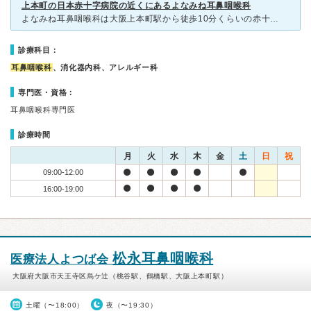
上本町の日本赤十字病院の近くにあるよなみね耳鼻咽喉科
よなみね耳鼻咽喉科は大阪上本町駅から徒歩10分くらいの赤十字病院のすぐ近くにあります。阪急オアシスの隣にあるマンションの地下です。よなみね耳鼻咽喉科は 赤十字病院で経験を積んだよなみね医師が開業され
診療科目：
耳鼻咽喉科
、消化器内科、アレルギー科
専門医・資格：
耳鼻咽喉科専門医
診療時間
月
火
水
木
金
土
日
祝
09:00-12:00
16:00-19:00
松永耳鼻咽喉科
医療法人よつば会
大阪府大阪市天王寺区烏ケ辻（桃谷駅、鶴橋駅、大阪上本町駅）
土曜（〜18:00）
夜（〜19:30）