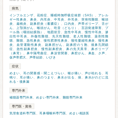
病気
インフルエンザ
、
花粉症
、
睡眠時無呼吸症候群（SAS）
、
アレル
ギー性鼻炎
、
鼻炎
、
内耳炎
、
中耳炎
、
外耳炎
、
突発性難聴
、
喉頭
炎
、
扁桃炎
、
副鼻腔炎（蓄膿症）
、
口内炎
、
声帯ポリープ
、
舌が
ん
、
上顎洞がん
、
喉頭がん
、
吃音（どもり）
、
言語発達障害
、
プ
ール熱（咽頭結膜熱）
、
地図状舌
、
急性中耳炎
、
慢性中耳炎
、
滲
出性中耳炎
、
外傷性難聴
、
先天性難聴
、
老人性難聴
、
薬剤性難
聴
、
難聴
、
急性鼻炎
、
慢性肥厚性鼻炎
、
慢性萎縮性鼻炎
、
慢性鼻
炎
、
血管運動性鼻炎
、
副鼻腔がん
、
副鼻腔のう胞
、
後鼻孔閉鎖
症
、
急性副鼻腔炎
、
慢性副鼻腔炎
、
鼻の先天異常
、
鼻ポリープ
（鼻茸）
、
鼻中隔弯曲症
、
鼻涙管閉塞
、
鼻腔がん
、
鼻血
、
さ声
、
仮声帯肥大
、
声帯結節
、
いびき
症状
めまい
、
耳の閉塞感・聞こえづらい
、
喉が痛い
、
声が枯れる
、
耳
鳴り
、
耳が痛い
、
鼻のつまり
、
鼻水が出る
、
痰
、
鼻水がのどに流
れる・後鼻漏
専門外来
補聴器専門外来
、
めまい専門外来
、
難聴専門外来
専門医・資格
気管食道科専門医
、
耳鼻咽喉科専門医
、
めまい相談医