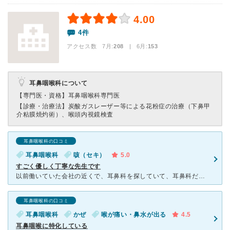
4.00
4件
アクセス数 7月:
208
| 6月:
153
耳鼻咽喉科について
【専門医・資格】
耳鼻咽喉科専門医
【診療・治療法】
炭酸ガスレーザー等による花粉症の治療（下鼻甲
介粘膜焼灼術）、喉頭内視鏡検査
耳鼻咽喉科の口コミ
耳鼻咽喉科
咳（セキ）
5.0
すごく優しく丁寧な先生です
以前働いていた会社の近くで、耳鼻科を探していて、耳鼻科だと子供がいてる人に聞くといいよと言われて、聞いたのがこの病院でした。 常に人が多くて混んでいますが、ネットから予約ができ、今何番目かわかるので
耳鼻咽喉科の口コミ
耳鼻咽喉科
かぜ
喉が痛い・鼻水が出る
4.5
耳鼻咽喉に特化している