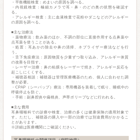
・平衡機能検査：めまいの原因を調べる。
・内視鏡検査：極細カメラで耳・鼻・のどの奥の状態を確認す
る。
・アレルギー検査：主に血液検査で花粉やダニなどのアレルギー
の原因を調べる。
■主な治療法
・薬物療法：飲み薬のほか、不調の部位に直接作用する点鼻薬や
点耳薬を使うことがある。
・処置：耳あかの除去や鼻の清掃、ネブライザー療法などを行
う。
・舌下免疫療法：原因物質を少量ずつ取り込み、アレルギー体質
の改善を目指す。
・レーザー治療：鼻の粘膜をレーザーで焼き、アレルギー反応を
起こしにくくする。
・補聴器相談：補聴器は管理医療機器のため、個人に合わせた調
整が必要。
・CPAP（シーパップ）療法：専用機器を装着して眠り、睡眠中の
呼吸停止を防ぐ。
・手術：副鼻腔炎や扁桃炎、声帯ポリープなどに行われる。
■主な費用
耳鼻咽喉科での診療や検査、治療の多くは健康保険の適用対象で
す。ただし、補聴器の購入や一部の治療では別途費用がかかるこ
とがあります。
※詳細は医療機関にご確認ください。