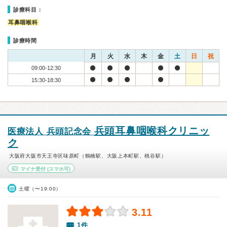
診療科目：
耳鼻咽喉科
診療時間
月
火
水
木
金
土
日
祝
09:00-12:30
15:30-18:30
兵頭耳鼻咽喉科クリニッ
医療法人 兵頭記念会
ク
大阪府大阪市天王寺区味原町（鶴橋駅、大阪上本町駅、桃谷駅）
マイナ受付
(スマホ可)
土曜（〜19:00）
3.11
1件