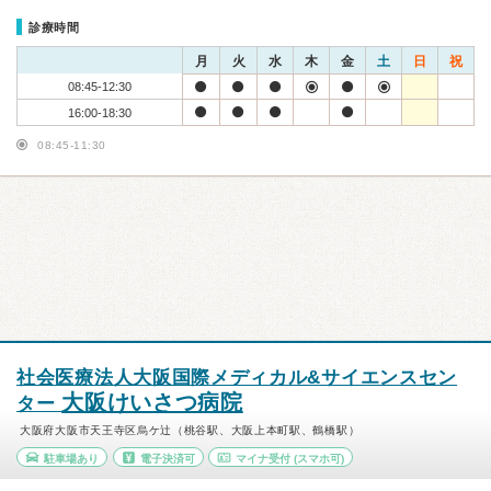
診療時間
月
火
水
木
金
土
日
祝
08:45-12:30
16:00-18:30
08:45-11:30
社会医療法人大阪国際メディカル&サイエンスセン
大阪けいさつ病院
ター
大阪府大阪市天王寺区烏ケ辻（桃谷駅、大阪上本町駅、鶴橋駅）
駐車場あり
電子決済可
マイナ受付
(スマホ可)