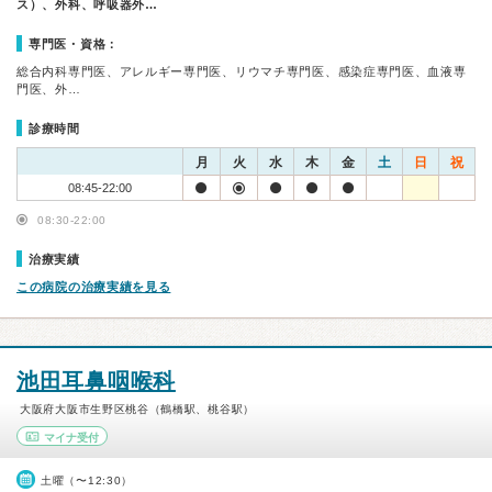
ス）、外科、呼吸器外…
専門医・資格：
総合内科専門医、アレルギー専門医、リウマチ専門医、感染症専門医、血液専
門医、外…
診療時間
月
火
水
木
金
土
日
祝
08:45-22:00
08:30-22:00
治療実績
この病院の治療実績を見る
池田耳鼻咽喉科
大阪府大阪市生野区桃谷（鶴橋駅、桃谷駅）
マイナ受付
土曜（〜12:30）