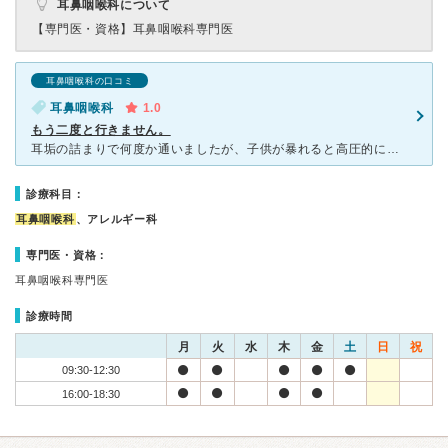
耳鼻咽喉科について
【専門医・資格】
耳鼻咽喉科専門医
耳鼻咽喉科の口コミ
耳鼻咽喉科
1.0
もう二度と行きません。
耳垢の詰まりで何度か通いましたが、子供が暴れると高圧的に子供に直接嫌味を言ってくるし、マスクを持参し忘れると、受付で購入しないといけないといわれます。もう5類なのになぜ強要されないといけないのでしょう
診療科目：
耳鼻咽喉科
、アレルギー科
専門医・資格：
耳鼻咽喉科専門医
診療時間
月
火
水
木
金
土
日
祝
09:30-12:30
16:00-18:30