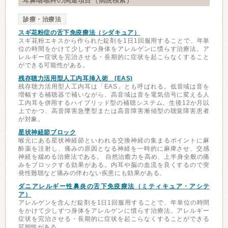
耳鼻咽喉科の関連項目（病院検索）
診療・治療法
スギ花粉症の舌下免疫療法（シダキュア）
スギ花粉エキスから作られた錠剤を1日1回服用することで、年単
位の時間をかけて少しずつ身体をアレルゲンに慣らす治療法。ア
レルギー症状を完治させる・長期的に症状を起こらなくすること
ができる可能性がある。
残存聴力活用型人工内耳挿入術 (EAS)
残存聴力活用型人工内耳は「EAS」とも呼ばれる。低音域は音を
増幅する補聴器で補いながら、高音域は音を電気信号に変える人
工内耳を併用するハイブリッド型の補聴システム。生後12か月以
上でかつ、高音障害急墜型または高音障害漸傾型の聴覚障害患者
が対象。
星状神経節ブロック
喉元にある星状神経節といわれる交換神経の集まるポイントに麻
酔薬を注射し、痛みの原因となる神経を一時的に麻痺させ、交感
神経を緩める治療法である。 自然治癒力を高め、上半身全般の痛
みをブロックする効果がある。内耳や脳の血流を良くするので突
発性難聴など痛みの伴わない疾患にも効果がある。
ダニアレルギー性鼻炎の舌下免疫療法（ミティキュア・アシテ
ア）
アレルゲンを含んだ錠剤を1日1回服用することで、年単位の時間
をかけて少しずつ身体をアレルゲンに慣らす治療法。アレルギー
症状を完治させる・長期的に症状を起こらなくすることができる
可能性がある。