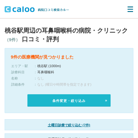
桃谷駅周辺の耳鼻咽喉科の病院・クリニック
口コミ・評判
（9件）
9件の医療機関が見つかりました
エリア・駅
桃谷駅 (1000m)
診療科目
耳鼻咽喉科
名称
なし
詳細条件
なし (曜日や時間帯を指定できます)
条件変更・絞り込み
土曜日診療で絞り込む (7件)