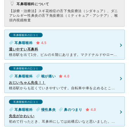
耳鼻咽喉科について
【診療・治療法】
スギ花粉症の舌下免疫療法（シダキュア）、ダニ
アレルギー性鼻炎の舌下免疫療法（ミティキュア・アシテア）、喉
頭内視鏡検査
耳鼻咽喉科の口コミ
耳鼻咽喉科
4.5
通いやすい耳鼻科
桃谷駅を出て1分、ビルの６階にあります。マクドナルドやローソンの辺りです。エレベーターを降りると、ワンフロアまるごと耳鼻科。きれいな待合で、大きな窓から景色や空が見えて、圧迫感がなくはじめてでも安心感
耳鼻咽喉科の口コミ
耳鼻咽喉科
喉が痛い
4.0
おじいちゃん先生！！
桃谷駅からも近くていきやすいです。自転車や車を止めるところはないため、ビルの下に自転車止めていると撤去がきたりするみたいです。 喉が痛くなったらいつも行っていました。 喉の中の消毒をしてもらったり
耳鼻咽喉科の口コミ
耳鼻咽喉科
慢性鼻炎
鼻のつまり
4.0
先生がかわいい
初めて行ったとき、耳鼻科にしては結構広いなと思いました。それでもかなり混んでいたので、人気の病院なんだと思います。もともと鼻炎持ちで、症状がひどくなったのでお世話になりました。先生の人柄がチャーミング