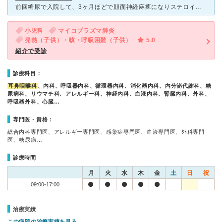
前回糖尿で入院して、3ヶ月ほどで顔面神経麻痺になりステロイドの点滴治療の為に入院。 糖尿もあるので、耳鼻科とは別に前回の糖尿の先生にも診てもらうことに。 糖尿の先生は知ってる先生で安心でした。
小児科
マイコプラズマ肺炎
発熱（子供）・咳・呼吸困難（子供）
5.0
紹介で受診
診療科目：
耳鼻咽喉科
、内科、呼吸器内科、循環器内科、消化器内科、内分泌代謝科、糖
尿病科、リウマチ科、アレルギー科、神経内科、血液内科、腎臓内科、外科、
呼吸器外科、心臓…
専門医・資格：
総合内科専門医、アレルギー専門医、感染症専門医、血液専門医、外科専門
医、糖尿病…
診療時間
月
火
水
木
金
土
日
祝
09:00-17:00
治療実績
この病院の治療実績を見る