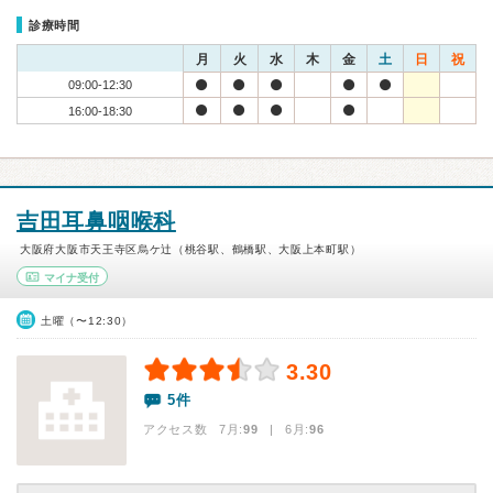
診療時間
月
火
水
木
金
土
日
祝
09:00-12:30
16:00-18:30
吉田耳鼻咽喉科
大阪府大阪市天王寺区烏ケ辻（桃谷駅、鶴橋駅、大阪上本町駅）
マイナ受付
土曜（〜12:30）
3.30
5件
アクセス数 7月:
99
| 6月:
96