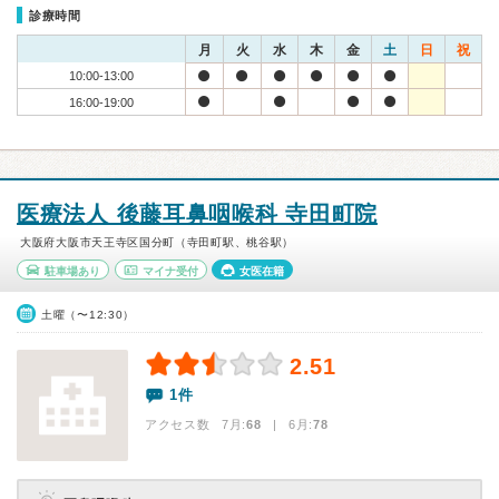
診療時間
月
火
水
木
金
土
日
祝
10:00-13:00
16:00-19:00
医療法人 後藤耳鼻咽喉科 寺田町院
大阪府大阪市天王寺区国分町（寺田町駅、桃谷駅）
駐車場あり
マイナ受付
女医在籍
土曜（〜12:30）
2.51
1件
アクセス数 7月:
68
| 6月:
78