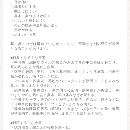
・耳が痛い
・耳鳴りがする
・聞こえにくい
・鼻水・鼻づまりが続く
・においを感じにくい
・のどの痛みや違和感が続く
・声がかれる
・めまいがある
耳・鼻・のどは構造上つながっており、不調とは別の部位が原因
となることがあります。
■対象となる主な疾患
・中耳炎：細菌やウイルス感染が原因で耳の中に炎症が起こり、
耳の痛みなどが現れる病気。
・突発性難聴：突然、片方の耳が聞こえにくくなる病気。治療開
始が遅れると治りにくくなる。
・アレルギー性鼻炎：花粉やハウスダストが原因で、くしゃみや
鼻水、鼻づまりを引き起こす。
・副鼻腔炎（蓄膿症）：鼻の周りの空洞（副鼻腔）が炎症し、鼻
づまりや粘り気のある鼻水、顔の痛みなどが現れる。
・声帯ポリープ：声のかすれが主な症状で、声の出し過ぎなどに
より声帯に良性のポリープ（こぶ）ができる病気。
・睡眠時無呼吸症候群（SAS）：大きないびきや日中の強い眠気
が特徴的で、睡眠中に呼吸が止まることを繰り返す病気。
■対応する主な検査
・聴力検査：聞こえの程度を調べる。