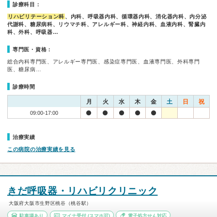
診療科目：
リハビリテーション科
、内科、呼吸器内科、循環器内科、消化器内科、内分泌
代謝科、糖尿病科、リウマチ科、アレルギー科、神経内科、血液内科、腎臓内
科、外科、呼吸器…
専門医・資格：
総合内科専門医、アレルギー専門医、感染症専門医、血液専門医、外科専門
医、糖尿病…
診療時間
月
火
水
木
金
土
日
祝
09:00-17:00
治療実績
この病院の治療実績を見る
きだ呼吸器・リハビリクリニック
大阪府大阪市生野区桃谷（桃谷駅）
駐車場あり
マイナ受付
(スマホ可)
電子処方せん対応