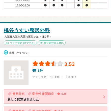
15:00-18:00
桃谷うすい整形外科
大阪府大阪市天王寺区堂ケ芝（桃谷駅）
マイナ受付
(スマホ可)
電子処方せん対応
土曜（〜17:00）
3.53
2件
アクセス数 7月:
430
| 6月:
397
整形外科
変形性膝関節症
5.0
新しく開業されました