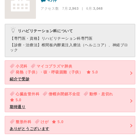
45件
アクセス数 7月:
2,963
| 6月:
3,048
リハビリテーション科について
【専門医・資格】
リハビリテーション科専門医
【診療・治療法】
椎間板内酵素注入療法（ヘルニコア）、神経ブロ
ック
小児科
マイコプラズマ肺炎
発熱（子供）・咳・呼吸困難（子供）
5.0
紹介で受診
心臓血管外科
僧帽弁閉鎖不全症
動悸・息切れ
5.0
期待通り
整形外科
けが
5.0
ありがとうございます