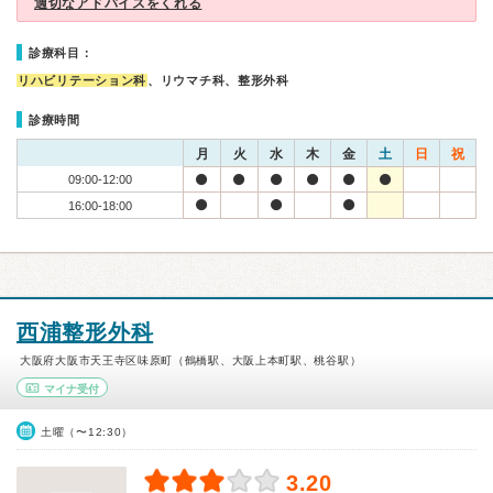
適切なアドバイスをくれる
診療科目：
リハビリテーション科
、リウマチ科、整形外科
診療時間
月
火
水
木
金
土
日
祝
09:00-12:00
16:00-18:00
西浦整形外科
大阪府大阪市天王寺区味原町（鶴橋駅、大阪上本町駅、桃谷駅）
マイナ受付
土曜（〜12:30）
3.20