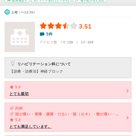
駐車場あり
マイナ受付
(スマホ可)
電子処方せん対応
土曜（〜12:30）
3.51
5件
アクセス数 7月:
159
| 6月:
108
リハビリテーション科について
【診療・治療法】
神経ブロック
5.0
とても親切
内科
頭が痛い・胃痛・腹痛・だるい・咳（セキ）・喉が痛い・体調不良
5.0
とても満足しています。