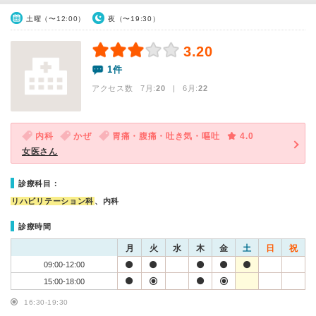
土曜（〜12:00）
夜（〜19:30）
3.20
1件
アクセス数 7月:
20
| 6月:
22
内科
かぜ
胃痛・腹痛・吐き気・嘔吐
4.0
女医さん
診療科目：
リハビリテーション科
、内科
診療時間
月
火
水
木
金
土
日
祝
09:00-12:00
15:00-18:00
16:30-19:30