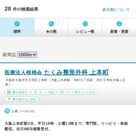
28
件の検索結果
表示順について
標準
★の数
レビュー数
新着・更新
駅周辺
たくみ整形外科 上本町
医療法人桜桃会
大阪府大阪市天王寺区上本町（大阪上本町駅、谷町九丁目駅、四天王寺前夕陽ヶ丘
駅）
電子決済可
ネット予約
マイナ受付
(スマホ可)
電子処方せん対応
土曜（〜18:00）
大阪上本町駅3分。平日19時・土曜13時まで。専門医。リハビリ・骨粗
鬆症。当日WEB順番受付。