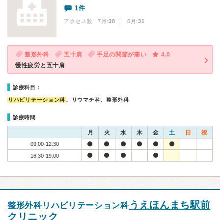
1件
アクセス数 7月:
38
| 6月:
31
整形外科
五十肩
手足の関節が痛い
4.0
慢性疲労と五十肩
診療科目：
リハビリテーション科
、リウマチ科、整形外科
診療時間
月
火
水
木
金
土
日
祝
09:00-12:30
16:30-19:00
うえほんまち駅前
整形外科リハビリテーション科
クリニック