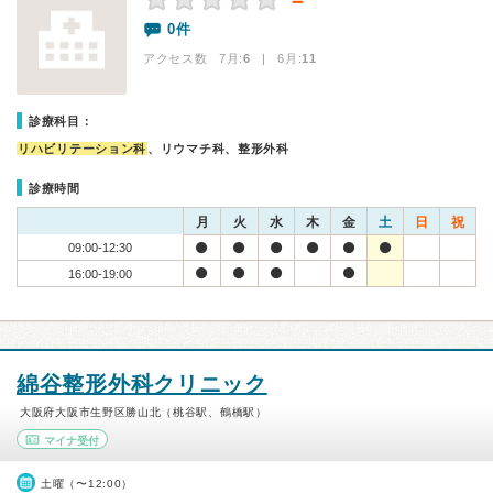
－
0件
アクセス数 7月:
6
| 6月:
11
診療科目：
リハビリテーション科
、リウマチ科、整形外科
診療時間
月
火
水
木
金
土
日
祝
09:00-12:30
16:00-19:00
綿谷整形外科クリニック
大阪府大阪市生野区勝山北（桃谷駅、鶴橋駅）
マイナ受付
土曜（〜12:00）