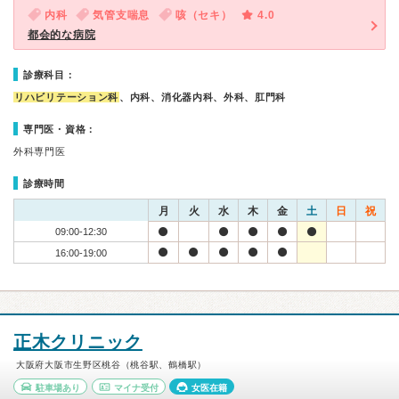
内科
気管支喘息
咳（セキ）
4.0
都会的な病院
診療科目：
リハビリテーション科
、内科、消化器内科、外科、肛門科
専門医・資格：
外科専門医
診療時間
月
火
水
木
金
土
日
祝
09:00-12:30
16:00-19:00
正木クリニック
大阪府大阪市生野区桃谷（桃谷駅、鶴橋駅）
駐車場あり
マイナ受付
女医在籍