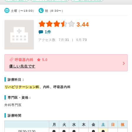
土曜（〜18:00）
朝（8:30〜）
3.44
1件
アクセス数 7月:
31
| 6月:
73
呼吸器内科
5.0
優しい先生です
診療科目：
リハビリテーション科
、内科、呼吸器内科
専門医・資格：
外科専門医
診療時間
月
火
水
木
金
土
日
祝
08:30-12:30