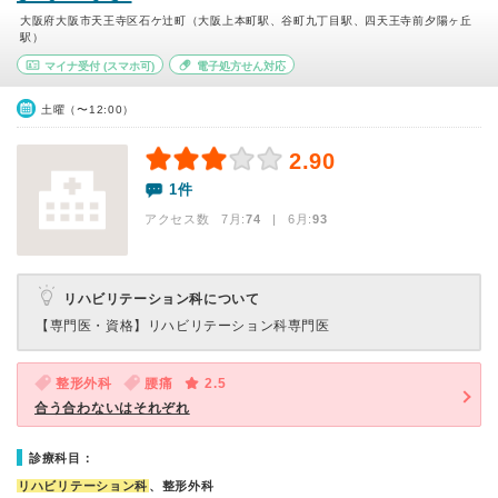
大阪府大阪市天王寺区石ケ辻町（大阪上本町駅、谷町九丁目駅、四天王寺前夕陽ヶ丘
駅）
マイナ受付
(スマホ可)
電子処方せん対応
土曜（〜12:00）
2.90
1件
アクセス数 7月:
74
| 6月:
93
リハビリテーション科について
【専門医・資格】
リハビリテーション科専門医
整形外科
腰痛
2.5
合う合わないはそれぞれ
診療科目：
リハビリテーション科
、整形外科