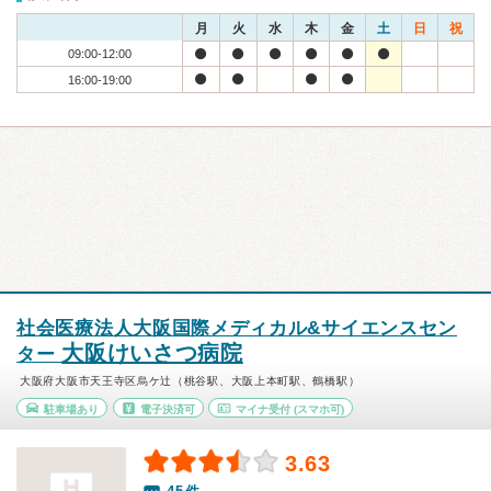
月
火
水
木
金
土
日
祝
09:00-12:00
16:00-19:00
社会医療法人大阪国際メディカル&サイエンスセン
大阪けいさつ病院
ター
大阪府大阪市天王寺区烏ケ辻（桃谷駅、大阪上本町駅、鶴橋駅）
駐車場あり
電子決済可
マイナ受付
(スマホ可)
3.63