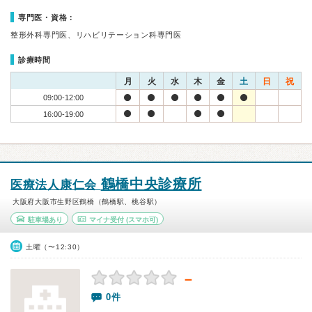
専門医・資格：
整形外科専門医、リハビリテーション科専門医
診療時間
月
火
水
木
金
土
日
祝
09:00-12:00
16:00-19:00
鶴橋中央診療所
医療法人康仁会
大阪府大阪市生野区鶴橋（鶴橋駅、桃谷駅）
駐車場あり
マイナ受付
(スマホ可)
土曜（〜12:30）
－
0件