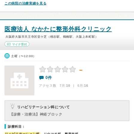
この病院の治療実績を見る
医療法人 なかたに整形外科クリニック
大阪府大阪市天王寺区堂ケ芝（桃谷駅、鶴橋駅、大阪上本町駅）
マイナ受付
土曜（〜12:00）
－
0件
アクセス数 7月:
10
| 6月:
16
リハビリテーション科について
【診療・治療法】
神経ブロック
診療科目：