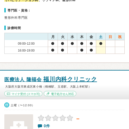
リハビリテーション科
、リウマチ科、整形外科
専門医・資格：
整形外科専門医
診療時間
月
火
水
木
金
土
日
祝
09:00-12:00
16:00-19:00
福川内科クリニック
医療法人 隆福会
大阪府大阪市東成区東小橋（鶴橋駅、玉造駅、大阪上本町駅）
マイナ受付
(スマホ可)
電子処方せん対応
土曜（〜12:00）
－
0件