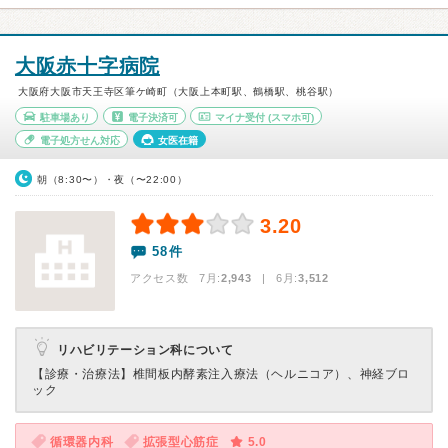
大阪赤十字病院
大阪府大阪市天王寺区筆ケ崎町（大阪上本町駅、鶴橋駅、桃谷駅）
駐車場あり
電子決済可
マイナ受付
(スマホ可)
電子処方せん対応
女医在籍
朝（8:30〜）・夜（〜22:00）
3.20
58件
アクセス数 7月:
2,943
| 6月:
3,512
リハビリテーション科について
【診療・治療法】
椎間板内酵素注入療法（ヘルニコア）、神経ブロ
ック
循環器内科
拡張型心筋症
5.0