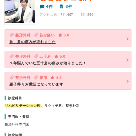
4件
8件
アクセス数 7月:
467
| 6月:
540
整形外科
首が痛い
5.0
首、肩の痛みが取れました
整形外科
五十肩
5.0
１年悩んでいた五十肩の痛みが治りました！
整形外科
腰痛
4.5
親子共々お世話になっています
診療科目：
リハビリテーション科
、リウマチ科、整形外科
専門医・資格：
整形外科専門医
診療時間