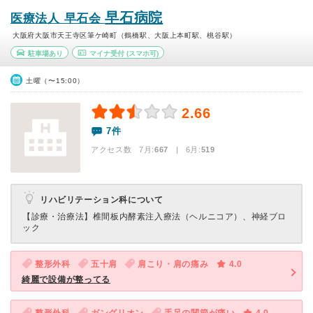
早石病院
医療法人 早石会
大阪府大阪市天王寺区筆ケ崎町（鶴橋駅、大阪上本町駅、桃谷駅）
駐車場あり
マイナ受付
(スマホ可)
土曜（〜15:00）
2.66
7件
アクセス数 7月:
667
| 6月:
519
リハビリテーション科について
【診療・治療法】
椎間板内酵素注入療法（ヘルニコア）、神経ブロ
ック
整形外科
五十肩
肩こり・肩の痛み
4.0
綺麗で設備が整ってる