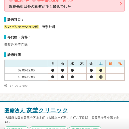
整形外科
手や指の変形
3.0
院長先生以外の診察が少し残念でした
診療科目：
リハビリテーション科
、整形外科
専門医・資格：
整形外科専門医
診療時間
月
火
水
木
金
土
日
祝
09:00-12:00
16:00-19:00
14:00-17:00
亥埜クリニック
医療法人
大阪府大阪市天王寺区上本町（大阪上本町駅、谷町九丁目駅、四天王寺前夕陽ヶ丘
駅）