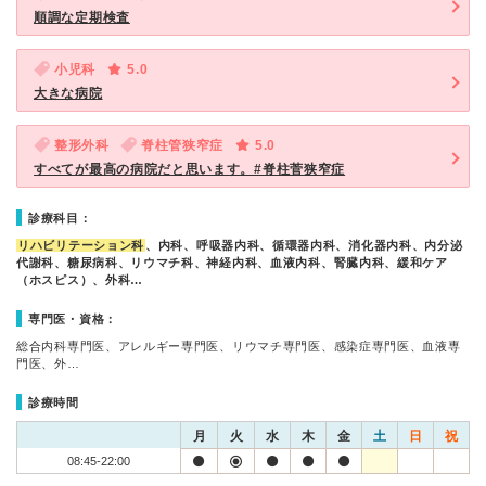
順調な定期検査
小児科
5.0
大きな病院
整形外科
脊柱管狭窄症
5.0
すべてが最高の病院だと思います。#脊柱菅狭窄症
診療科目：
リハビリテーション科
、内科、呼吸器内科、循環器内科、消化器内科、内分泌
代謝科、糖尿病科、リウマチ科、神経内科、血液内科、腎臓内科、緩和ケア
（ホスピス）、外科…
専門医・資格：
総合内科専門医、アレルギー専門医、リウマチ専門医、感染症専門医、血液専
門医、外…
診療時間
月
火
水
木
金
土
日
祝
08:45-22:00