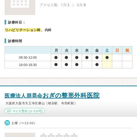
アクセス数 7月:
1
| 6月:
8
診療科目：
リハビリテーション科
、内科
診療時間
月
火
水
木
金
土
日
祝
09:30-12:00
16:00-18:30
おぎの整形外科医院
医療法人朋晃会
大阪府大阪市天王寺区勝山（桃谷駅、寺田町駅）
マイナ受付
(スマホ可)
土曜（〜12:30）