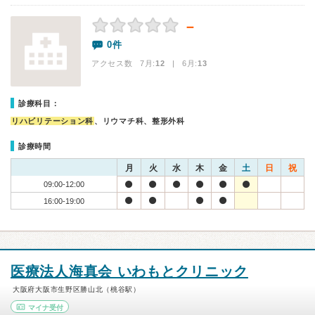
－
0件
アクセス数 7月:
12
| 6月:
13
診療科目：
リハビリテーション科
、リウマチ科、整形外科
診療時間
月
火
水
木
金
土
日
祝
09:00-12:00
16:00-19:00
医療法人海真会 いわもとクリニック
大阪府大阪市生野区勝山北（桃谷駅）
マイナ受付