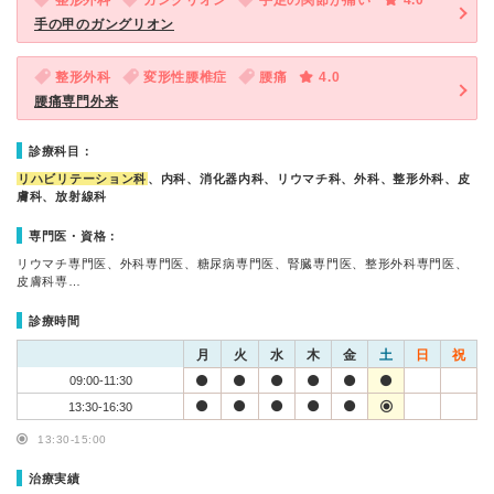
整形外科
ガングリオン
手足の関節が痛い
4.0
手の甲のガングリオン
整形外科
変形性腰椎症
腰痛
4.0
腰痛専門外来
診療科目：
リハビリテーション科
、内科、消化器内科、リウマチ科、外科、整形外科、皮
膚科、放射線科
専門医・資格：
リウマチ専門医、外科専門医、糖尿病専門医、腎臓専門医、整形外科専門医、
皮膚科専…
診療時間
月
火
水
木
金
土
日
祝
09:00-11:30
13:30-16:30
13:30-15:00
治療実績