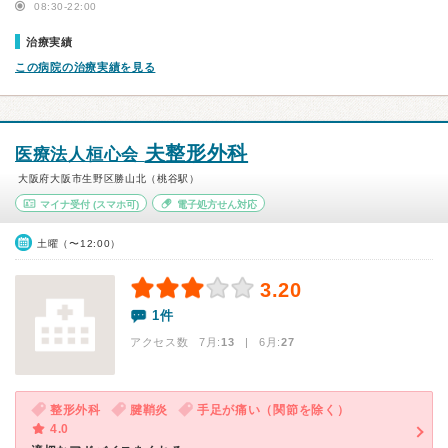
08:30-22:00
治療実績
この病院の治療実績を見る
夫整形外科
医療法人桓心会
大阪府大阪市生野区勝山北（桃谷駅）
マイナ受付
(スマホ可)
電子処方せん対応
土曜（〜12:00）
3.20
1件
アクセス数 7月:
13
| 6月:
27
整形外科
腱鞘炎
手足が痛い（関節を除く）
4.0