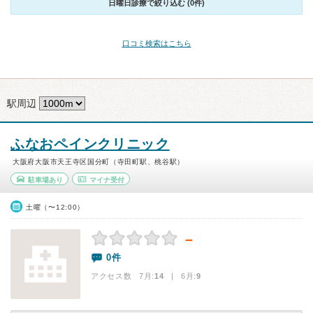
日曜日診療で絞り込む (0件)
口コミ検索はこちら
駅周辺
ふなおペインクリニック
大阪府大阪市天王寺区国分町（寺田町駅、桃谷駅）
駐車場あり
マイナ受付
土曜（〜12:00）
－
0件
アクセス数 7月:
14
| 6月:
9