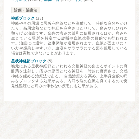
診療・治療法
神経ブロック
(23)
神経やその周辺に局所麻酔薬などを注射して一時的な麻酔をかけ
たり、高周波熱などで神経を麻痺させたりして、痛みやしびれを
和らげる治療です。全身の痛みの緩和に使用されるほか、痛みを
生じている場所を特定する診断や血流改善の目的でも行われま
す。治療には通常、健康保険が適用されます。血液が固まりにく
い方や感染しやすい方、血液をサラサラにする薬を服用している
場合は実施できないことがあります。
星状神経節ブロック
(5)
喉元にある星状神経節といわれる交換神経の集まるポイントに麻
酔薬を注射し、痛みの原因となる神経を一時的に麻痺させ、交感
神経を緩める治療法である。 自然治癒力を高め、上半身全般の痛
みをブロックする効果がある。内耳や脳の血流を良くするので突
発性難聴など痛みの伴わない疾患にも効果がある。