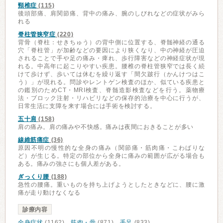
頸椎症
(115)
後頭部痛、肩関節痛、背中の痛み、腕のしびれなどの症状がみら
れる
脊柱管狭窄症
(220)
背骨（脊柱：せきちゅう）の背中側に位置する、脊髄神経の通る
穴「脊柱管」が加齢などの要因により狭くなり、中の神経が圧迫
されることで手や足の痛み・痺れ、歩行障害などの神経症状が現
れる。中高年に起こりやすい疾患。腰椎の脊柱管狭窄では長く続
けて歩けず、歩いては休むを繰り返す「間欠跛行（かんけつはこ
う）」が現れる。問診やレントゲン検査のほか、似ている疾患と
の鑑別のためCT・MRI検査、脊髄造影検査などを行う。薬物療
法・ブロック注射・リハビリなどの保存的治療を中心に行うが、
日常生活に支障を来す場合には手術を検討する。
五十肩
(158)
肩の痛み。肩の痛みや不快感。痛みは夜間におきることが多い
線維筋痛症
(36)
原因不明の慢性的な全身の痛み（関節痛・筋肉痛・こわばりな
ど）が生じる。特定の部位から全身に痛みの範囲が広がる場合も
ある。痛みの強さにも個人差がある。
ぎっくり腰
(188)
急性の腰痛。重いものを持ち上げようとしたときなどに、腰に激
痛が走り動けなくなる
診療内容
全身症状
(1162)、
筋肉・骨
(871)、
手足
(833)