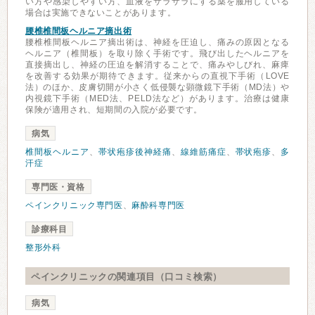
い方や感染しやすい方、血液をサラサラにする薬を服用している
場合は実施できないことがあります。
腰椎椎間板ヘルニア摘出術
腰椎椎間板ヘルニア摘出術は、神経を圧迫し、痛みの原因となる
ヘルニア（椎間板）を取り除く手術です。飛び出したヘルニアを
直接摘出し、神経の圧迫を解消することで、痛みやしびれ、麻痺
を改善する効果が期待できます。従来からの直視下手術（LOVE
法）のほか、皮膚切開が小さく低侵襲な顕微鏡下手術（MD法）や
内視鏡下手術（MED法、PELD法など）があります。治療は健康
保険が適用され、短期間の入院が必要です。
病気
椎間板ヘルニア
、
帯状疱疹後神経痛
、
線維筋痛症
、
帯状疱疹
、
多
汗症
専門医・資格
ペインクリニック専門医
、
麻酔科専門医
診療科目
整形外科
ペインクリニックの関連項目（口コミ検索）
病気