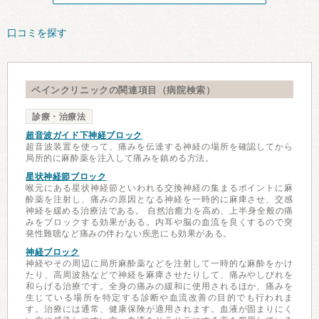
口コミを探す
ペインクリニックの関連項目（病院検索）
診療・治療法
超音波ガイド下神経ブロック
超音波装置を使って、痛みを伝達する神経の場所を確認してから
局所的に麻酔薬を注入して痛みを鎮める方法。
星状神経節ブロック
喉元にある星状神経節といわれる交換神経の集まるポイントに麻
酔薬を注射し、痛みの原因となる神経を一時的に麻痺させ、交感
神経を緩める治療法である。 自然治癒力を高め、上半身全般の痛
みをブロックする効果がある。内耳や脳の血流を良くするので突
発性難聴など痛みの伴わない疾患にも効果がある。
神経ブロック
神経やその周辺に局所麻酔薬などを注射して一時的な麻酔をかけ
たり、高周波熱などで神経を麻痺させたりして、痛みやしびれを
和らげる治療です。全身の痛みの緩和に使用されるほか、痛みを
生じている場所を特定する診断や血流改善の目的でも行われま
す。治療には通常、健康保険が適用されます。血液が固まりにく