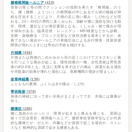
腰椎椎間板ヘルニア
(410)
背骨の骨と骨の間でクッションの役割を果たす「椎間板」のう
ち、腰（腰椎：ようつい）の椎間板の中にあるゲル状の髄核が神
経を圧迫することにより、片側の足に強い痛み・しびれなどが現
れる。20～40代の男性に多くみられ、加齢や腰に負担を掛ける動
作、喫煙、遺伝などが発症要因となる。くしゃみ・咳で痛みが増
す傾向がある。臨床症状・レントゲン・MRI検査などから診断。
安静・薬物療法・ブロック注射など保存治療を基本とするが、改
善できない場合やヘルニアの脊髄圧迫による歩行障害・排尿排便
障害が現れたときには早めの手術を検討する。
片頭痛
(456)
片側または両側のこめかみから目の近くにかけてズキズキンと脈
を打つような痛みが起こる。慢性頭痛の一種。女性患者は男性患
者の約3.6倍とも。生活に支障を来すほどの痛み・頻度がある場合
や市販薬の効果が薄れた場合には、医療機関の受診が望ましい。
坐骨神経痛
(139)
ふとももの裏側、ふくらはぎの痛み・しびれ
帯状疱疹
(370)
身体の神経に沿って赤い水疱がまとまってでき、水疱には激痛が
伴う。
腰痛症
(280)
腰に負担がかかったり、障害が起きると痛みを感じる。 原因は
様々で圧迫骨折、椎間板ヘルニア、腰部脊柱管狭窄症などが代表
的な腰痛だが、がんや、内臓などが原因で起こる場合や、ストレ
スなど 精神的な原因で起きる腰痛もある。