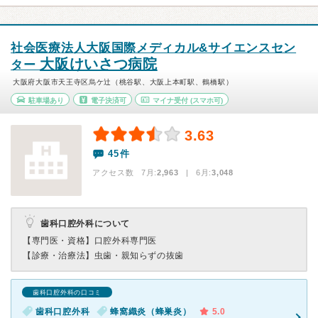
社会医療法人大阪国際メディカル&サイエンスセン
大阪けいさつ病院
ター
大阪府大阪市天王寺区烏ケ辻（桃谷駅、大阪上本町駅、鶴橋駅）
駐車場あり
電子決済可
マイナ受付
(スマホ可)
3.63
45件
アクセス数 7月:
2,963
| 6月:
3,048
歯科口腔外科について
【専門医・資格】
口腔外科専門医
【診療・治療法】
虫歯・親知らずの抜歯
歯科口腔外科の口コミ
歯科口腔外科
蜂窩織炎（蜂巣炎）
5.0