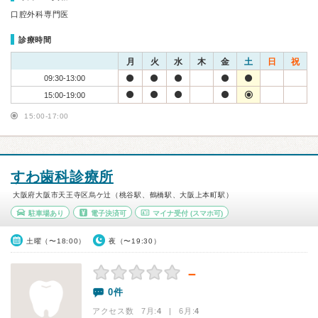
口腔外科専門医
診療時間
月
火
水
木
金
土
日
祝
09:30-13:00
15:00-19:00
15:00-17:00
すわ歯科診療所
大阪府大阪市天王寺区烏ケ辻（桃谷駅、鶴橋駅、大阪上本町駅）
駐車場あり
電子決済可
マイナ受付
(スマホ可)
土曜（〜18:00）
夜（〜19:30）
－
0件
アクセス数 7月:
4
| 6月:
4