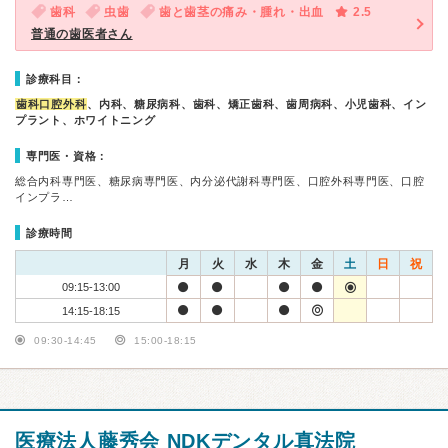
歯科
虫歯
歯と歯茎の痛み・腫れ・出血
2.5
普通の歯医者さん
診療科目：
歯科口腔外科
、内科、糖尿病科、歯科、矯正歯科、歯周病科、小児歯科、イン
プラント、ホワイトニング
専門医・資格：
総合内科専門医、糖尿病専門医、内分泌代謝科専門医、口腔外科専門医、口腔
インプラ…
診療時間
月
火
水
木
金
土
日
祝
09:15-13:00
14:15-18:15
09:30-14:45
15:00-18:15
医療法人藤秀会 NDKデンタル真法院