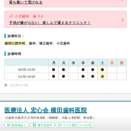
落ち着いて受けれる
小児歯科
5.0
子供が嫌がらない、楽しんで通えるクリニック！
診療科目：
歯科口腔外科
、歯科、矯正歯科、小児歯科
診療時間
月
火
水
木
金
土
日
祝
09:00-13:00
14:30-19:00
14:30-17:30
医療法人 宏心会 横田歯科医院
大阪府大阪市天王寺区味原町（鶴橋駅、大阪上本町駅、桃谷駅）
駐車場あり
電子決済可
マイナ受付
(スマホ可)