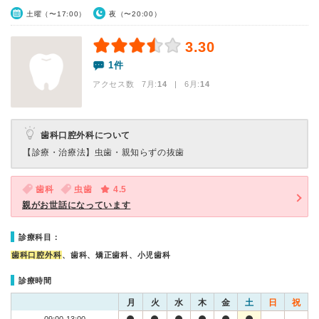
土曜（〜17:00）
夜（〜20:00）
3.30
1件
アクセス数 7月:
14
| 6月:
14
歯科口腔外科について
【診療・治療法】
虫歯・親知らずの抜歯
歯科
虫歯
4.5
親がお世話になっています
診療科目：
歯科口腔外科
、歯科、矯正歯科、小児歯科
診療時間
月
火
水
木
金
土
日
祝