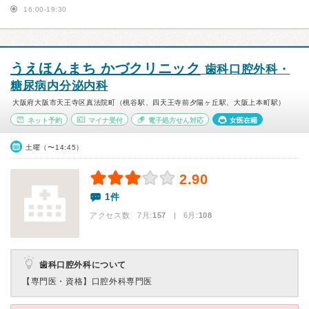
16:00-19:30
うえほんまち かづクリニック
歯科口腔外科・
糖尿病内分泌内科
大阪府大阪市天王寺区真法院町（桃谷駅、四天王寺前夕陽ヶ丘駅、大阪上本町駅）
ネット予約
マイナ受付
電子処方せん対応
女医在籍
土曜（〜14:45）
2.90
1件
アクセス数 7月:
157
| 6月:
108
歯科口腔外科について
【専門医・資格】
口腔外科専門医