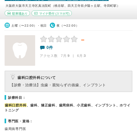
大阪府大阪市天王寺区真法院町（桃谷駅、四天王寺前夕陽ヶ丘駅、寺田町駅）
駐車場あり
マイナ受付
(スマホ可)
土曜（〜22:00）・祝日
夜（〜22:00）
－
0件
アクセス数 7月:
9
| 6月:
3
歯科口腔外科について
【診療・治療法】
虫歯・親知らずの抜歯、インプラント
診療科目：
歯科口腔外科
、歯科、矯正歯科、歯周病科、小児歯科、インプラント、ホワイ
トニング
専門医・資格：
歯周病専門医