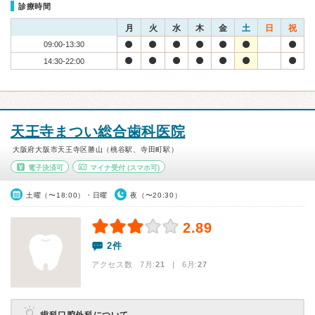
診療時間
月
火
水
木
金
土
日
祝
09:00-13:30
14:30-22:00
天王寺まつい総合歯科医院
大阪府大阪市天王寺区勝山（桃谷駅、寺田町駅）
電子決済可
マイナ受付
(スマホ可)
土曜（〜18:00）・日曜
夜（〜20:30）
2.89
2件
アクセス数 7月:
21
| 6月:
27