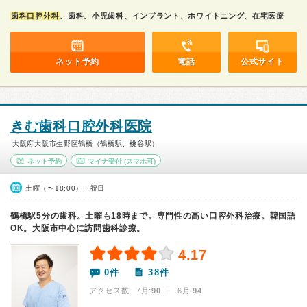
歯科口腔外科
、歯科、小児歯科、インプラント、ホワイトニング、在宅医療
ネット予約
電話
公式サイト
きむ歯科口腔外科医院
大阪府大阪市生野区鶴橋（鶴橋駅、桃谷駅）
ネット予約
マイナ受付
(スマホ可)
土曜（〜18:00）・祝日
鶴橋駅5分の歯科。土曜も18時まで。専門性の高い口腔外科治療。韓国語
OK。大阪市中心に訪問歯科診療。
4.17
0件
38件
アクセス数 7月:
90
| 6月:
94