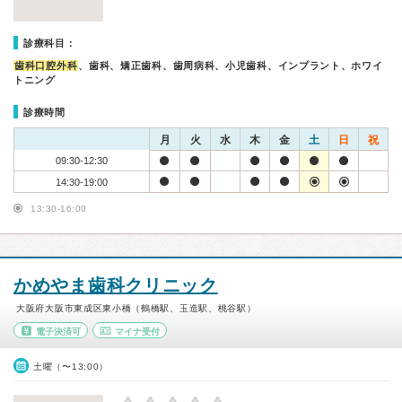
診療科目：
歯科口腔外科
、歯科、矯正歯科、歯周病科、小児歯科、インプラント、ホワイ
トニング
診療時間
月
火
水
木
金
土
日
祝
09:30-12:30
14:30-19:00
13:30-16:00
かめやま歯科クリニック
大阪府大阪市東成区東小橋（鶴橋駅、玉造駅、桃谷駅）
電子決済可
マイナ受付
土曜（〜13:00）