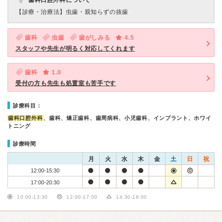
歯科口腔外科について
【診療・治療法】
虫歯・親知らずの抜歯
歯科
虫歯
歯がしみる
4.5
スタッフや先生が明るく対応してくれます
歯科
1.0
受付の方も先生も処置室も苦手です
診療科目：
歯科口腔外科
、歯科、矯正歯科、歯周病科、小児歯科、インプラント、ホワイ
トニング
診療時間
月
火
水
木
金
土
日
祝
12:00-15:30
17:00-20:30
10:00-13:30
12:00-17:00
14:30-18:00