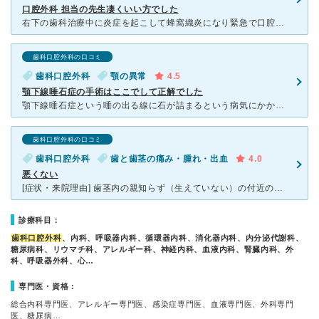
口腔外科 担当の先生凄くいい方でした
右下の歯科治療中に炎症を起こして蜂窩織炎になり緊急で口腔外科の牛村先生に診て頂きました。妊娠中ということもあり、使える薬も限られている中旦那の細かい質問にも丁寧に答えて頂き説明もしっかりして頂き、とて
歯科口腔外科の口コミ
歯科口腔外科
顎の異常
4.5
顎下線唾石症の手術はここでして正解でした
顎下線唾石症という唾の出る線に石が詰まるという病気にかかり、他の大きな病院では石の位置的に首側から切って手術をしないといけないと言われました。 母の手術を失敗した病院だったので信用ならず自分で検索し
歯科口腔外科の口コミ
歯科口腔外科
歯と歯茎の痛み・腫れ・出血
4.0
悪くない
[症状・来院理由] 歯茎内の親知らず（生えていない）の付近の歯茎の痛み [医師の診断・治療法] 【診断】歯茎内に膿包があり、炎症を起こし痛みがある。 【治療】(1)投薬により、炎症を抑える
診療科目：
歯科口腔外科
、内科、呼吸器内科、循環器内科、消化器内科、内分泌代謝科、
糖尿病科、リウマチ科、アレルギー科、神経内科、血液内科、腎臓内科、外
科、呼吸器外科、心…
専門医・資格：
総合内科専門医、アレルギー専門医、感染症専門医、血液専門医、外科専門
医、糖尿病…