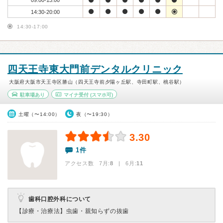
09:00-13:00
14:30-20:00
14:30-17:00
四天王寺東大門前デンタルクリニック
大阪府大阪市天王寺区勝山（四天王寺前夕陽ヶ丘駅、寺田町駅、桃谷駅）
駐車場あり
マイナ受付
(スマホ可)
土曜（〜14:00）
夜（〜19:30）
3.30
1件
アクセス数 7月:
8
| 6月:
11
歯科口腔外科について
【診療・治療法】
虫歯・親知らずの抜歯