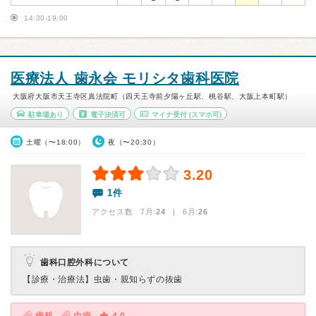
14:30-19:00
医療法人 歯永会 モリシタ歯科医院
大阪府大阪市天王寺区真法院町（四天王寺前夕陽ヶ丘駅、桃谷駅、大阪上本町駅）
駐車場あり
電子決済可
マイナ受付
(スマホ可)
土曜（〜18:00）
夜（〜20:30）
3.20
1件
アクセス数 7月:
24
| 6月:
26
歯科口腔外科について
【診療・治療法】
虫歯・親知らずの抜歯