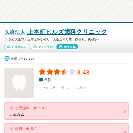
上本町ヒルズ歯科クリニック
医療法人
大阪府大阪市天王寺区筆ケ崎町（大阪上本町駅、鶴橋駅、桃谷駅）
駐車場あり
マイナ受付
女医在籍
土曜（〜17:30）
3.43
9件
アクセス数 7月:
32
| 6月:
38
小児歯科
5.0
カムカム
歯科
5.0