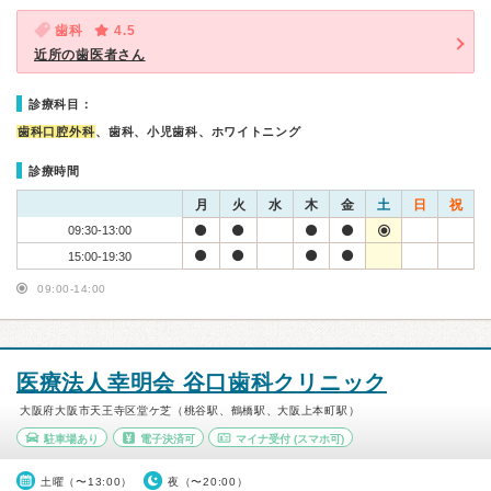
歯科
4.5
近所の歯医者さん
診療科目：
歯科口腔外科
、歯科、小児歯科、ホワイトニング
診療時間
月
火
水
木
金
土
日
祝
09:30-13:00
15:00-19:30
09:00-14:00
医療法人幸明会 谷口歯科クリニック
大阪府大阪市天王寺区堂ケ芝（桃谷駅、鶴橋駅、大阪上本町駅）
駐車場あり
電子決済可
マイナ受付
(スマホ可)
土曜（〜13:00）
夜（〜20:00）