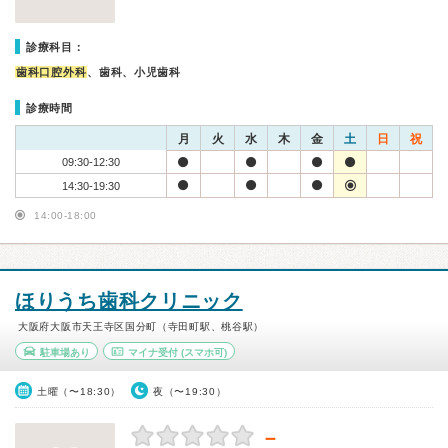
診療科目：
歯科口腔外科
、歯科、小児歯科
診療時間
月
火
水
木
金
土
日
祝
09:30-12:30
14:30-19:30
14:00-18:00
ほりうち歯科クリニック
大阪府大阪市天王寺区国分町（寺田町駅、桃谷駅）
駐車場あり
マイナ受付
(スマホ可)
土曜（〜18:30）
夜（〜19:30）
－