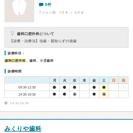
0件
アクセス数 7月:
4
| 6月:
6
歯科口腔外科について
【診療・治療法】
虫歯・親知らずの抜歯
診療科目：
歯科口腔外科
、歯科、小児歯科
診療時間
月
火
水
木
金
土
日
祝
09:30-12:30
14:30-19:30
14:30-18:30
みくりや歯科