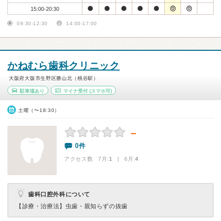
15:00-20:30
09:30-12:30
14:00-17:00
かねむら歯科クリニック
大阪府大阪市生野区勝山北（桃谷駅）
駐車場あり
マイナ受付
(スマホ可)
土曜（〜18:30）
－
0件
アクセス数 7月:
1
| 6月:
4
歯科口腔外科について
【診療・治療法】
虫歯・親知らずの抜歯