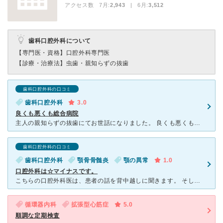
アクセス数 7月:
2,943
| 6月:
3,512
歯科口腔外科について
【専門医・資格】
口腔外科専門医
【診療・治療法】
虫歯・親知らずの抜歯
歯科口腔外科の口コミ
歯科口腔外科
3.0
良くも悪くも総合病院
主人の親知らずの抜歯にてお世話になりました。 良くも悪くも総合病院の対応でした。 主人は静脈内鎮静法で手術を希望でしたが、日赤では対応しておらず、局所麻酔か全身麻酔かの2択でした。 極端
歯科口腔外科の口コミ
歯科口腔外科
顎骨骨髄炎
顎の異常
1.0
口腔外科は☆マイナスです。
こちらの口腔外科医は、患者の話を背中越しに聞きます。 そして症状をお話ししても、検査前だと言うのに熱が無いから骨髄炎は絶対ない！と言い切りました。 その後のCTの結果、骨髄炎の疑いありとなりました
循環器内科
拡張型心筋症
5.0
順調な定期検査