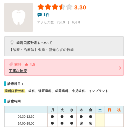
3.30
1件
アクセス数 7月:
9
| 6月:
8
歯科口腔外科について
【診療・治療法】
虫歯・親知らずの抜歯
歯科
4.5
丁寧な治療
診療科目：
歯科口腔外科
、歯科、矯正歯科、歯周病科、小児歯科、インプラント
診療時間
月
火
水
木
金
土
日
祝
09:30-12:30
14:00-18:00