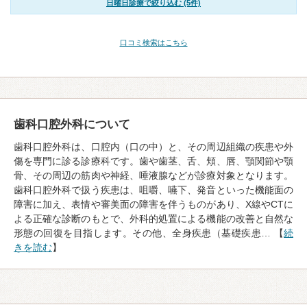
日曜日診療で絞り込む (5件)
口コミ検索はこちら
歯科口腔外科について
歯科口腔外科は、口腔内（口の中）と、その周辺組織の疾患や外
傷を専門に診る診療科です。歯や歯茎、舌、頬、唇、顎関節や顎
骨、その周辺の筋肉や神経、唾液腺などが診療対象となります。
歯科口腔外科で扱う疾患は、咀嚼、嚥下、発音といった機能面の
障害に加え、表情や審美面の障害を伴うものがあり、X線やCTに
よる正確な診断のもとで、外科的処置による機能の改善と自然な
形態の回復を目指します。その他、全身疾患（基礎疾患… 【
続
きを読む
】