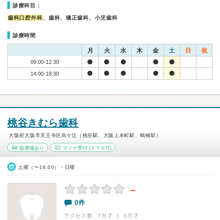
診療科目：
歯科口腔外科
、歯科、矯正歯科、小児歯科
診療時間
月
火
水
木
金
土
日
祝
09:00-12:30
14:00-18:30
桃谷きむら歯科
大阪府大阪市天王寺区烏ケ辻（桃谷駅、大阪上本町駅、鶴橋駅）
駐車場あり
マイナ受付
(スマホ可)
土曜（〜16:00）・日曜
－
0件
アクセス数 7月:
7
| 6月:
7