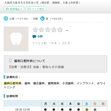
大阪府大阪市天王寺区堂ケ芝（桃谷駅、鶴橋駅、大阪上本町駅）
駐車場あり
マイナ受付
土曜（〜17:00）・日曜
夜（〜20:30）
－
0件
アクセス数 7月:
8
| 6月:
3
歯科口腔外科について
【診療・治療法】
虫歯・親知らずの抜歯
診療科目：
歯科口腔外科
、歯科、矯正歯科、歯周病科、小児歯科、インプラント、ホワイ
トニング
診療時間
月
火
水
木
金
土
日
祝
09:30-13:00