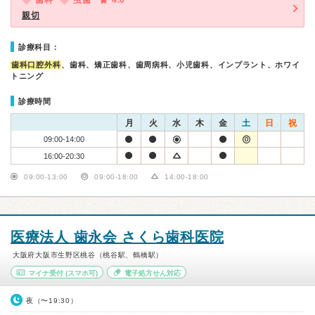
歯科
虫歯
4.0
親切
診療科目：
歯科口腔外科
、歯科、矯正歯科、歯周病科、小児歯科、インプラント、ホワイ
トニング
診療時間
月
火
水
木
金
土
日
祝
09:00-14:00
16:00-20:30
09:00-13:00
09:00-18:00
14:00-18:00
医療法人 歯永会 さくら歯科医院
大阪府大阪市生野区桃谷（桃谷駅、鶴橋駅）
マイナ受付
(スマホ可)
電子処方せん対応
夜（〜19:30）