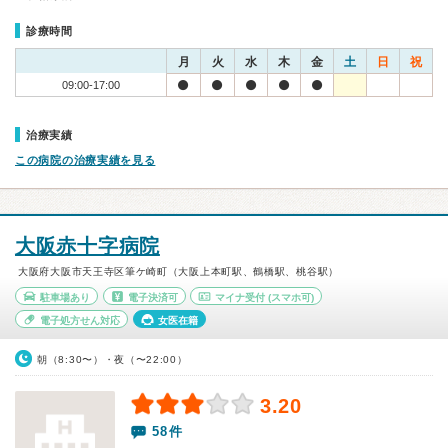
診療時間
月
火
水
木
金
土
日
祝
09:00-17:00
治療実績
この病院の治療実績を見る
大阪赤十字病院
大阪府大阪市天王寺区筆ケ崎町（大阪上本町駅、鶴橋駅、桃谷駅）
駐車場あり
電子決済可
マイナ受付
(スマホ可)
電子処方せん対応
女医在籍
朝（8:30〜）・夜（〜22:00）
3.20
58件