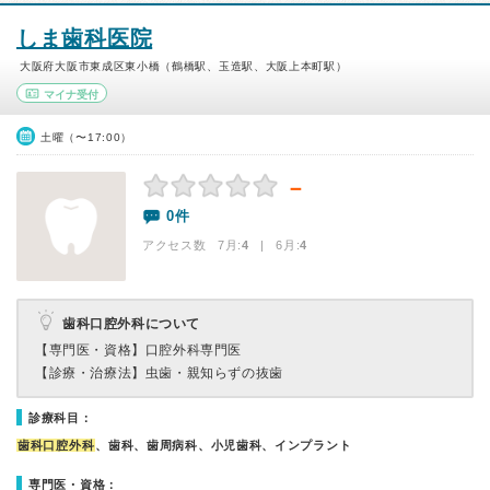
しま歯科医院
大阪府大阪市東成区東小橋（鶴橋駅、玉造駅、大阪上本町駅）
マイナ受付
土曜（〜17:00）
－
0件
アクセス数 7月:
4
| 6月:
4
歯科口腔外科について
【専門医・資格】
口腔外科専門医
【診療・治療法】
虫歯・親知らずの抜歯
診療科目：
歯科口腔外科
、歯科、歯周病科、小児歯科、インプラント
専門医・資格：