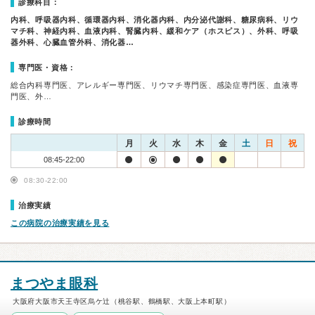
診療科目：
内科、呼吸器内科、循環器内科、消化器内科、内分泌代謝科、糖尿病科、リウ
マチ科、神経内科、血液内科、腎臓内科、緩和ケア（ホスピス）、外科、呼吸
器外科、心臓血管外科、消化器…
専門医・資格：
総合内科専門医、アレルギー専門医、リウマチ専門医、感染症専門医、血液専
門医、外…
診療時間
月
火
水
木
金
土
日
祝
08:45-22:00
08:30-22:00
治療実績
この病院の治療実績を見る
まつやま眼科
大阪府大阪市天王寺区烏ケ辻（桃谷駅、鶴橋駅、大阪上本町駅）