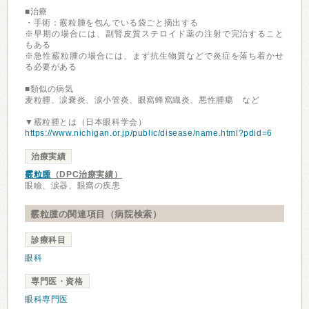
■治療
・手術：霰粒腫を包んでいる袋ごと摘出する
※早期の場合には、副腎皮質ステロイド薬の注射で完治すること
もある
※急性霰粒腫の場合には、まず抗生物質などで炎症を落ち着かせ
る必要がある
■類似の病気
麦粒腫、涙嚢炎、涙小管炎、眼窩蜂窩織炎、悪性腫瘍 など
▼霰粒腫とは（日本眼科学会）
https://www.nichigan.or.jp/public/disease/name.html?pdid=6
治療実績
霰粒腫
（DPC治療実績）
眼瞼、涙器、眼窩の疾患
霰粒腫の関連項目（病院検索）
診療科目
眼科
専門医・資格
眼科専門医