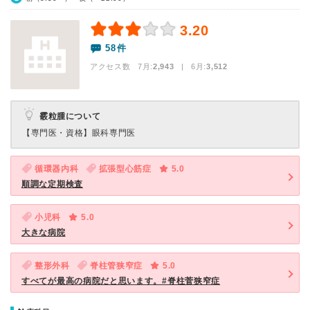
3.20
58件
アクセス数 7月:
2,943
| 6月:
3,512
霰粒腫について
【専門医・資格】
眼科専門医
循環器内科
拡張型心筋症
5.0
順調な定期検査
小児科
5.0
大きな病院
整形外科
脊柱管狭窄症
5.0
すべてが最高の病院だと思います。#脊柱菅狭窄症