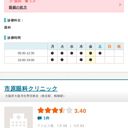
眼科
1.0
眼鏡の処方
診療科目：
眼科
診療時間
月
火
水
木
金
土
日
祝
09:30-12:30
16:00-19:00
市原眼科クリニック
大阪府大阪市生野区桃谷（桃谷駅、鶴橋駅）
3.40
1件
アクセス数 7月:
15
| 6月:
51