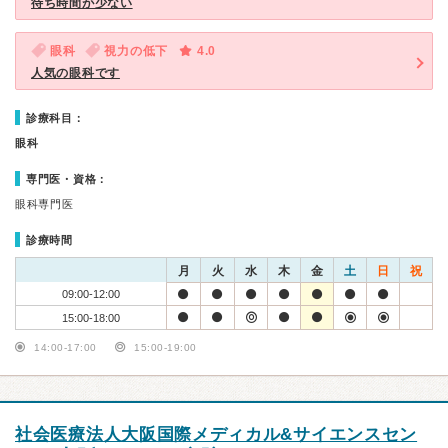
待ち時間が少ない
眼科
視力の低下
4.0
人気の眼科です
診療科目：
眼科
専門医・資格：
眼科専門医
診療時間
月
火
水
木
金
土
日
祝
09:00-12:00
15:00-18:00
14:00-17:00
15:00-19:00
社会医療法人大阪国際メディカル&サイエンスセン