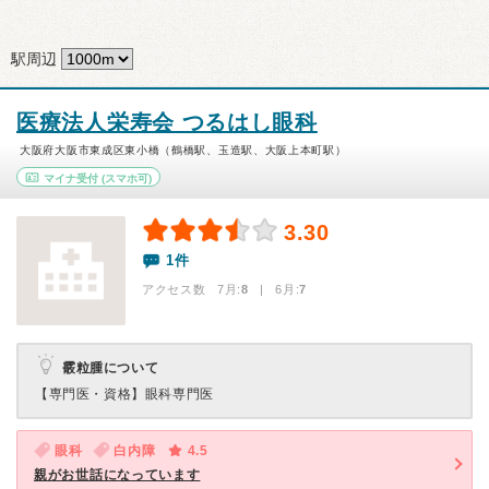
駅周辺
医療法人栄寿会 つるはし眼科
大阪府大阪市東成区東小橋（鶴橋駅、玉造駅、大阪上本町駅）
マイナ受付
(スマホ可)
3.30
1件
アクセス数 7月:
8
| 6月:
7
霰粒腫について
【専門医・資格】
眼科専門医
眼科
白内障
4.5
親がお世話になっています