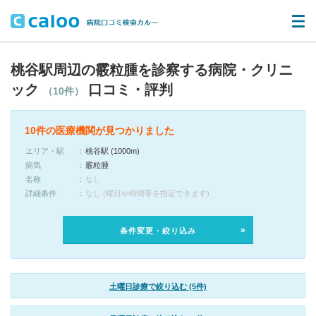
桃谷駅周辺の霰粒腫を診察する病院・クリニ
ック
口コミ・評判
（10件）
10件の医療機関が見つかりました
エリア・駅
桃谷駅 (1000m)
病気
霰粒腫
名称
なし
詳細条件
なし (曜日や時間帯を指定できます)
条件変更・絞り込み
土曜日診療で絞り込む (5件)