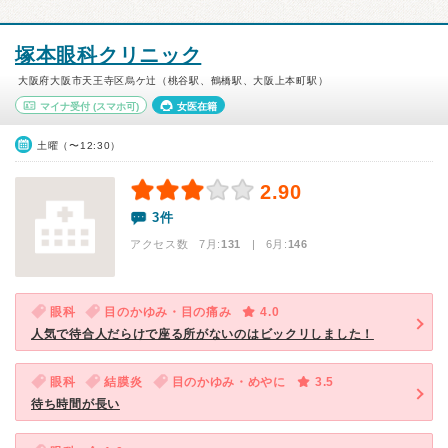
塚本眼科クリニック
大阪府大阪市天王寺区烏ケ辻（桃谷駅、鶴橋駅、大阪上本町駅）
マイナ受付
(スマホ可)
女医在籍
土曜（〜12:30）
2.90
3件
アクセス数 7月:
131
| 6月:
146
眼科
目のかゆみ・目の痛み
4.0
人気で待合人だらけで座る所がないのはビックリしました！
眼科
結膜炎
目のかゆみ・めやに
3.5
待ち時間が長い