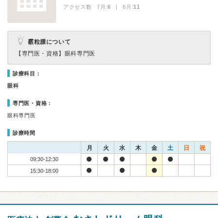
アクセス数 7月:
6
| 6月:
11
霰粒腫について
【専門医・資格】
眼科専門医
診療科目：
眼科
専門医・資格：
眼科専門医
診療時間
月
火
水
木
金
土
日
祝
09:30-12:30
15:30-18:00