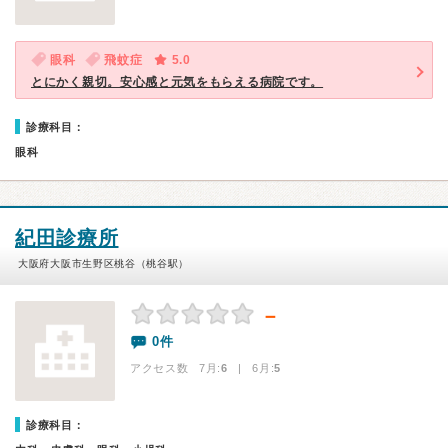
眼科
飛蚊症
5.0
とにかく親切。安心感と元気をもらえる病院です。
診療科目：
眼科
紀田診療所
大阪府大阪市生野区桃谷（桃谷駅）
－
0件
アクセス数 7月:
6
| 6月:
5
診療科目：