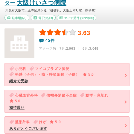
大阪けいさつ病院
ター
大阪府大阪市天王寺区烏ケ辻（桃谷駅、大阪上本町駅、鶴橋駅）
駐車場あり
電子決済可
マイナ受付
(スマホ可)
3.63
45件
アクセス数 7月:
2,963
| 6月:
3,048
小児科
マイコプラズマ肺炎
発熱（子供）・咳・呼吸困難（子供）
5.0
紹介で受診
心臓血管外科
僧帽弁閉鎖不全症
動悸・息切れ
5.0
期待通り
整形外科
けが
5.0
ありがとうございます