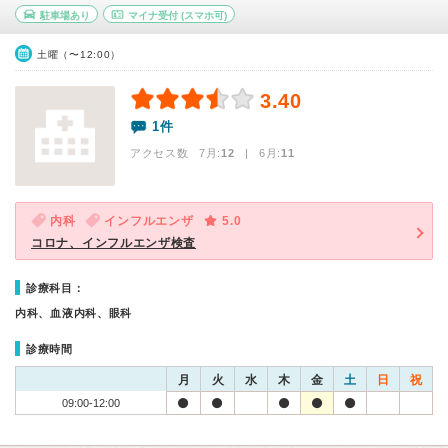
駐車場あり
マイナ受付
(スマホ可)
土曜（〜12:00）
3.40
1件
アクセス数 7月:
12
| 6月:
11
内科
インフルエンザ
5.0
コロナ、インフルエンザ検査
診療科目：
内科、血液内科、眼科
診療時間
月
火
水
木
金
土
日
祝
09:00-12:00