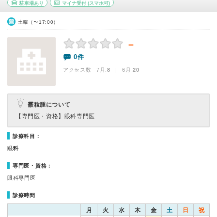
駐車場あり
マイナ受付
(スマホ可)
土曜（〜17:00）
－
0件
アクセス数 7月:
8
| 6月:
20
霰粒腫について
【専門医・資格】
眼科専門医
診療科目：
眼科
専門医・資格：
眼科専門医
診療時間
月
火
水
木
金
土
日
祝