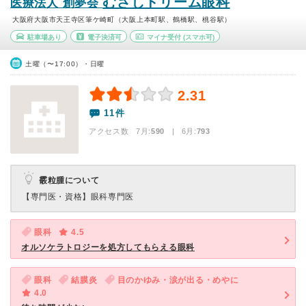
むさしドリーム眼科
医療法人 創夢会
大阪府大阪市天王寺区筆ケ崎町（大阪上本町駅、鶴橋駅、桃谷駅）
駐車場あり
電子決済可
マイナ受付
(スマホ可)
土曜（〜17:00）・日曜
2.31
11件
アクセス数 7月:
590
| 6月:
793
霰粒腫について
【専門医・資格】
眼科専門医
眼科
4.5
オルソケラトロジーを処方してもらえる眼科
眼科
結膜炎
目のかゆみ・涙が出る・めやに
4.0