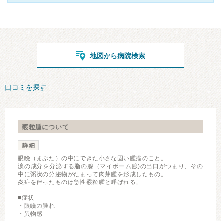
地図から病院検索
口コミを探す
霰粒腫について
詳細
眼瞼（まぶた）の中にできた小さな固い腫瘤のこと。
涙の成分を分泌する脂の腺（マイボーム腺)の出口がつまり、その
中に粥状の分泌物がたまって肉芽腫を形成したもの。
炎症を伴ったものは急性霰粒腫と呼ばれる。
■症状
・眼瞼の腫れ
・異物感