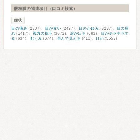
霰粒腫の関連項目（口コミ検索）
症状
目の痛み
(2307)、
目が赤い
(2497)、
目のかゆみ
(3237)、
目の疲
れ
(1417)、
視力の低下
(3072)、
涙が出る
(683)、
目がチラチラす
る
(634)、
むくみ
(674)、
歪んで見える
(411)、
けが
(5553)