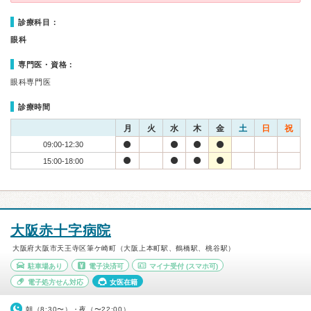
診療科目：
眼科
専門医・資格：
眼科専門医
診療時間
月
火
水
木
金
土
日
祝
09:00-12:30
15:00-18:00
大阪赤十字病院
大阪府大阪市天王寺区筆ケ崎町（大阪上本町駅、鶴橋駅、桃谷駅）
駐車場あり
電子決済可
マイナ受付
(スマホ可)
電子処方せん対応
女医在籍
朝（8:30〜）・夜（〜22:00）