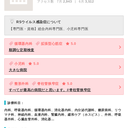
アクセス数 7月:
2,943
| 6月:
3,512
RSウイルス感染症について
【専門医・資格】
総合内科専門医、小児科専門医
循環器内科
拡張型心筋症
5.0
順調な定期検査
小児科
5.0
大きな病院
整形外科
脊柱管狭窄症
5.0
すべてが最高の病院だと思います。#脊柱菅狭窄症
診療科目：
内科、呼吸器内科、循環器内科、消化器内科、内分泌代謝科、糖尿病科、リウ
マチ科、神経内科、血液内科、腎臓内科、緩和ケア（ホスピス）、外科、呼吸
器外科、心臓血管外科、消化器…