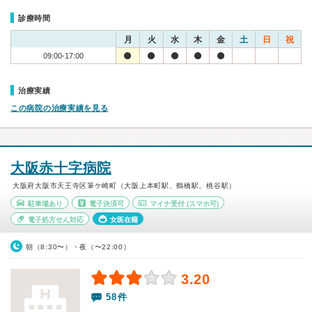
診療時間
月
火
水
木
金
土
日
祝
09:00-17:00
治療実績
この病院の治療実績を見る
大阪赤十字病院
大阪府大阪市天王寺区筆ケ崎町（大阪上本町駅、鶴橋駅、桃谷駅）
駐車場あり
電子決済可
マイナ受付
(スマホ可)
電子処方せん対応
女医在籍
朝（8:30〜）・夜（〜22:00）
3.20
58件