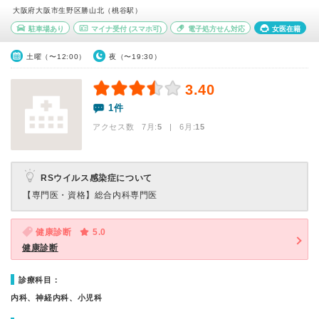
大阪府大阪市生野区勝山北（桃谷駅）
駐車場あり
マイナ受付
(スマホ可)
電子処方せん対応
女医在籍
土曜（〜12:00）
夜（〜19:30）
3.40
1件
アクセス数 7月:
5
| 6月:
15
RSウイルス感染症について
【専門医・資格】
総合内科専門医
健康診断
5.0
健康診断
診療科目：
内科、神経内科、小児科