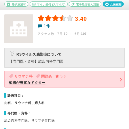
電子決済可
マイナ受付
(スマホ可)
電子処方せん対応
女医在籍
3.40
1件
アクセス数 7月:
70
| 6月:
107
RSウイルス感染症について
【専門医・資格】
総合内科専門医
リウマチ科
関節炎
5.0
知識が豊富なドクター
診療科目：
内科、リウマチ科、婦人科
専門医・資格：
総合内科専門医、リウマチ専門医