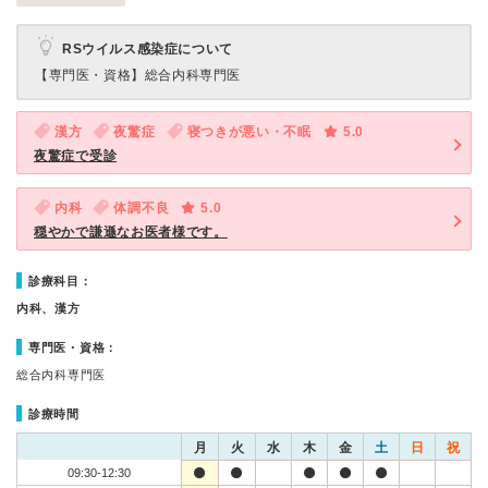
RSウイルス感染症について
【専門医・資格】
総合内科専門医
漢方
夜驚症
寝つきが悪い・不眠
5.0
夜驚症で受診
内科
体調不良
5.0
穏やかで謙遜なお医者様です。
診療科目：
内科、漢方
専門医・資格：
総合内科専門医
診療時間
月
火
水
木
金
土
日
祝
09:30-12:30