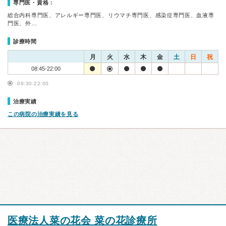
専門医・資格：
総合内科専門医、アレルギー専門医、リウマチ専門医、感染症専門医、血液専
門医、外…
診療時間
月
火
水
木
金
土
日
祝
08:45-22:00
08:30-22:00
治療実績
この病院の治療実績を見る
医療法人菜の花会 菜の花診療所