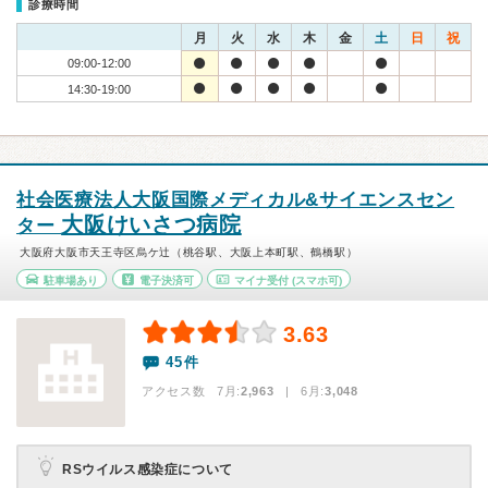
診療時間
月
火
水
木
金
土
日
祝
09:00-12:00
14:30-19:00
社会医療法人大阪国際メディカル&サイエンスセン
大阪けいさつ病院
ター
大阪府大阪市天王寺区烏ケ辻（桃谷駅、大阪上本町駅、鶴橋駅）
駐車場あり
電子決済可
マイナ受付
(スマホ可)
3.63
45件
アクセス数 7月:
2,963
| 6月:
3,048
RSウイルス感染症について