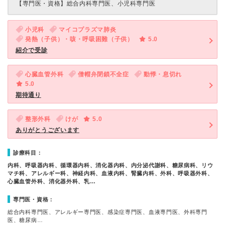
【専門医・資格】
総合内科専門医、小児科専門医
小児科
マイコプラズマ肺炎
発熱（子供）・咳・呼吸困難（子供）
5.0
紹介で受診
心臓血管外科
僧帽弁閉鎖不全症
動悸・息切れ
5.0
期待通り
整形外科
けが
5.0
ありがとうございます
診療科目：
内科、呼吸器内科、循環器内科、消化器内科、内分泌代謝科、糖尿病科、リウ
マチ科、アレルギー科、神経内科、血液内科、腎臓内科、外科、呼吸器外科、
心臓血管外科、消化器外科、乳…
専門医・資格：
総合内科専門医、アレルギー専門医、感染症専門医、血液専門医、外科専門
医、糖尿病…