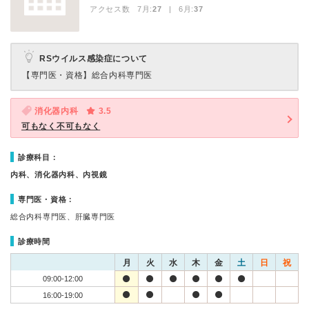
アクセス数 7月:
27
| 6月:
37
RSウイルス感染症について
【専門医・資格】
総合内科専門医
消化器内科
3.5
可もなく不可もなく
診療科目：
内科、消化器内科、内視鏡
専門医・資格：
総合内科専門医、肝臓専門医
診療時間
月
火
水
木
金
土
日
祝
09:00-12:00
16:00-19:00