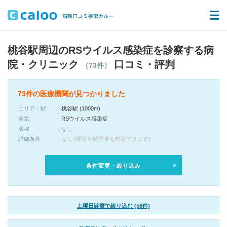
桃谷駅周辺のRSウイルス感染症を診察する病
院・クリニック
口コミ・評判
（73件）
73件の医療機関が見つかりました
エリア・駅
桃谷駅 (1000m)
病気
RSウイルス感染症
名称
なし
詳細条件
なし (曜日や時間帯を指定できます)
条件変更・絞り込み
土曜日診療で絞り込む (56件)