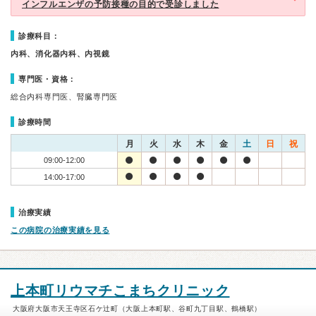
インフルエンザの予防接種の目的で受診しました
診療科目：
内科、消化器内科、内視鏡
専門医・資格：
総合内科専門医、腎臓専門医
診療時間
月
火
水
木
金
土
日
祝
09:00-12:00
14:00-17:00
治療実績
この病院の治療実績を見る
上本町リウマチこまちクリニック
大阪府大阪市天王寺区石ケ辻町（大阪上本町駅、谷町九丁目駅、鶴橋駅）