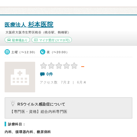
杉本医院
医療法人
大阪府大阪市生野区桃谷（桃谷駅、鶴橋駅）
駐車場あり
マイナ受付
(スマホ可)
土曜（〜12:30）
夜（〜20:00）
－
0件
アクセス数 7月:
2
| 6月:
4
RSウイルス感染症について
【専門医・資格】
総合内科専門医
診療科目：
内科、循環器内科、糖尿病科