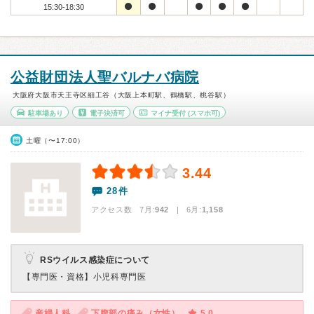
15:30-18:30
公益財団法人聖バルナバ病院
大阪府大阪市天王寺区細工谷（大阪上本町駅、鶴橋駅、桃谷駅）
駐車場あり
電子決済可
マイナ受付
(スマホ可)
土曜（〜17:00）
3.44
28件
アクセス数 7月:
942
| 6月:
1,158
RSウイルス感染症について
【専門医・資格】
小児科専門医
産婦人科
下腹部の痛み（女性）
5.0