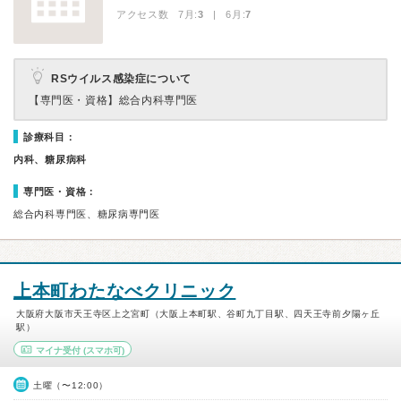
アクセス数 7月:
3
| 6月:
7
RSウイルス感染症について
【専門医・資格】
総合内科専門医
診療科目：
内科、糖尿病科
専門医・資格：
総合内科専門医、糖尿病専門医
上本町わたなべクリニック
大阪府大阪市天王寺区上之宮町（大阪上本町駅、谷町九丁目駅、四天王寺前夕陽ヶ丘
駅）
マイナ受付
(スマホ可)
土曜（〜12:00）