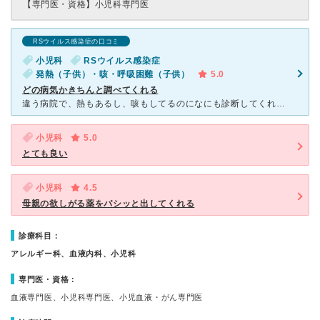
【専門医・資格】
小児科専門医
RSウイルス感染症の口コミ
小児科
RSウイルス感染症
発熱（子供）・咳・呼吸困難（子供）
5.0
どの病気かきちんと調べてくれる
違う病院で、熱もあるし、咳もしてるのになにも診断してくれず、病院というのはこんなもんかと思ってたのですが、ここの小児科は違います。 きちんと何の病気なのか調べてくれます。 入院が必要な場合は紹介状
小児科
5.0
とても良い
小児科
4.5
母親の欲しがる薬をバシッと出してくれる
診療科目：
アレルギー科、血液内科、小児科
専門医・資格：
血液専門医、小児科専門医、小児血液・がん専門医