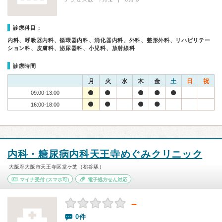
診療科目：
内科、呼吸器内科、循環器内科、消化器内科、外科、整形外科、リハビリテー
ション科、皮膚科、泌尿器科、小児科、放射線科
診療時間
月
火
水
木
金
土
日
祝
09:00-13:00
16:00-18:00
内科・糖尿病内科天王寺めぐみクリニック
大阪府大阪市天王寺区堂ケ芝（桃谷駅）
マイナ受付
(スマホ可)
電子処方せん対応
－
0件