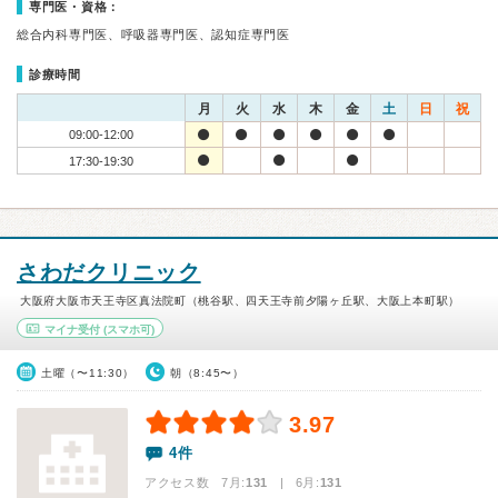
専門医・資格：
総合内科専門医、呼吸器専門医、認知症専門医
診療時間
月
火
水
木
金
土
日
祝
09:00-12:00
17:30-19:30
さわだクリニック
大阪府大阪市天王寺区真法院町（桃谷駅、四天王寺前夕陽ヶ丘駅、大阪上本町駅）
マイナ受付
(スマホ可)
土曜（〜11:30）
朝（8:45〜）
3.97
4件
アクセス数 7月:
131
| 6月:
131