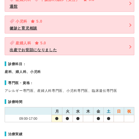
通院
小児科
5.0
健診と育児相談
産婦人科
5.0
出産でお世話になりました
診療科目：
産科、婦人科、小児科
専門医・資格：
アレルギー専門医、産婦人科専門医、小児科専門医、臨床遺伝専門医
診療時間
月
火
水
木
金
土
日
祝
09:00-17:00
治療実績