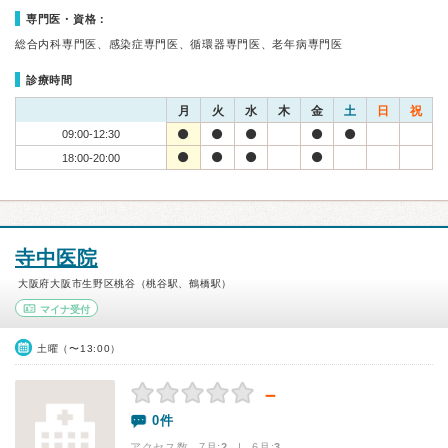
専門医・資格：
総合内科専門医、感染症専門医、循環器専門医、老年病専門医
診療時間
月
火
水
木
金
土
日
祝
09:00-12:30
18:00-20:00
寺中医院
大阪府大阪市生野区桃谷（桃谷駅、鶴橋駅）
マイナ受付
土曜（〜13:00）
－
0件
アクセス数 7月:
2
| 6月:
3