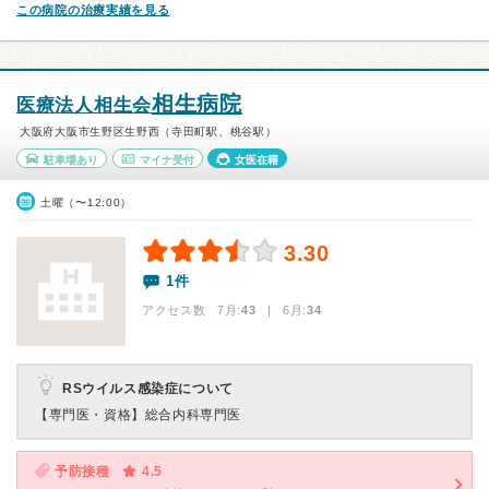
この病院の治療実績を見る
相生病院
医療法人相生会
大阪府大阪市生野区生野西（寺田町駅、桃谷駅）
駐車場あり
マイナ受付
女医在籍
土曜（〜12:00）
3.30
1件
アクセス数 7月:
43
| 6月:
34
RSウイルス感染症について
【専門医・資格】
総合内科専門医
予防接種
4.5