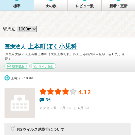
標準
★の数
レビュー数
新着・更新
駅周辺
上本町ぼく小児科
医療法人
大阪府大阪市天王寺区上本町（大阪上本町駅、四天王寺前夕陽ヶ丘駅、谷町九丁目
駅）
駐車場あり
マイナ受付
土曜（〜19:00）
4.12
3件
アクセス数 7月:
55
| 6月:
50
RSウイルス感染症について