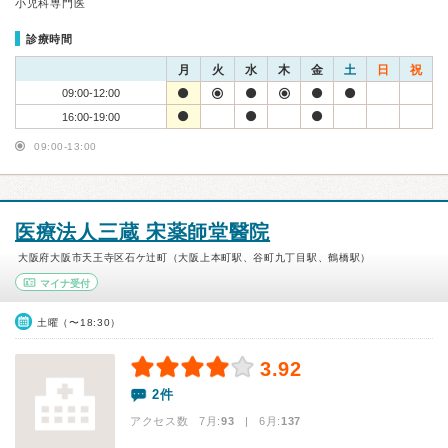
小児科専門医
診療時間
月
火
水
木
金
土
日
祝
09:00-12:00
16:00-19:00
09:00-13:00
医療法人三蔵 宋薬師堂醫院
大阪府大阪市天王寺区石ケ辻町（大阪上本町駅、谷町九丁目駅、鶴橋駅）
マイナ受付
土曜（〜18:30）
3.92
2件
アクセス数 7月:
93
| 6月:
137