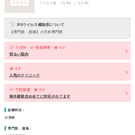
アクセス数 7月:
61
| 6月:
47
RSウイルス感染症について
【専門医・資格】
小児科専門医
小児科
発達障害
5.0
明るい院内
4.0
人気のクリニック
予防接種
4.0
海外渡航含め全てに対応されてます
診療科目：
小児科
専門医・資格：