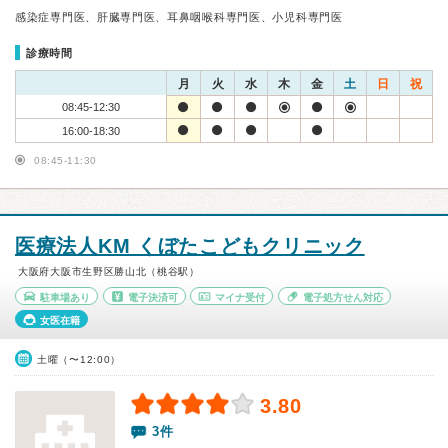
感染症専門医、肝臓専門医、耳鼻咽喉科専門医、小児科専門医
診療時間
月
火
水
木
金
土
日
祝
08:45-12:30
16:00-18:30
08:45-11:30
医療法人KM くぼたこどもクリニック
大阪府大阪市生野区勝山北（桃谷駅）
駐車場あり
電子決済可
マイナ受付
電子処方せん対応
女医在籍
土曜（〜12:00）
3.80
3件