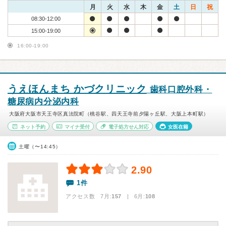
月
火
水
木
金
土
日
祝
08:30-12:00
15:00-19:00
16:00-19:00
うえほんまち かづクリニック
歯科口腔外科・
糖尿病内分泌内科
大阪府大阪市天王寺区真法院町（桃谷駅、四天王寺前夕陽ヶ丘駅、大阪上本町駅）
ネット予約
マイナ受付
電子処方せん対応
女医在籍
土曜（〜14:45）
2.90
1件
アクセス数 7月:
157
| 6月:
108