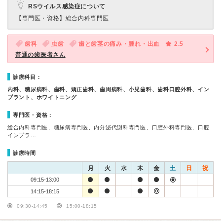
RSウイルス感染症について
【専門医・資格】
総合内科専門医
歯科
虫歯
歯と歯茎の痛み・腫れ・出血
2.5
普通の歯医者さん
診療科目：
内科、糖尿病科、歯科、矯正歯科、歯周病科、小児歯科、歯科口腔外科、イン
プラント、ホワイトニング
専門医・資格：
総合内科専門医、糖尿病専門医、内分泌代謝科専門医、口腔外科専門医、口腔
インプラ…
診療時間
月
火
水
木
金
土
日
祝
09:15-13:00
14:15-18:15
09:30-14:45
15:00-18:15