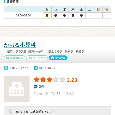
診療時間
月
火
水
木
金
土
日
祝
09:30-16:00
かおる小児科
大阪府大阪市天王寺区筆ケ崎町（大阪上本町駅、鶴橋駅、桃谷駅）
駐車場あり
マイナ受付
女医在籍
土曜（〜12:00）
朝（8:30〜）
3.23
3件
アクセス数 7月:
17
| 6月:
24
RSウイルス感染症について